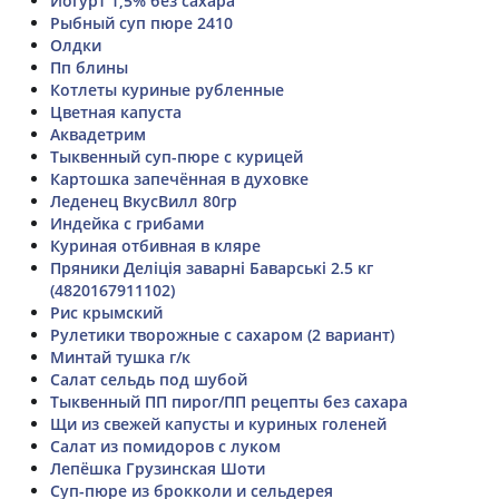
Йогурт 1,5% без сахара
Рыбный суп пюре 2410
Олдки
Пп блины
Котлеты куриные рубленные
Цветная капуста
Аквадетрим
Тыквенный суп-пюре с курицей
Картошка запечённая в духовке
Леденец ВкусВилл 80гр
Индейка с грибами
Куриная отбивная в кляре
Пряники Деліція заварні Баварські 2.5 кг
(4820167911102)
Рис крымский
Рулетики творожные с сахаром (2 вариант)
Минтай тушка г/к
Салат сельдь под шубой
Тыквенный ПП пирог/ПП рецепты без сахара
Щи из свежей капусты и куриных голеней
Салат из помидоров с луком
Лепёшка Грузинская Шоти
Суп-пюре из брокколи и сельдерея