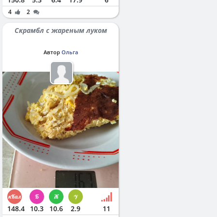
4
2
Скрамбл с жареным луком
Автор
Ольга
148.4
10.3
10.6
2.9
11