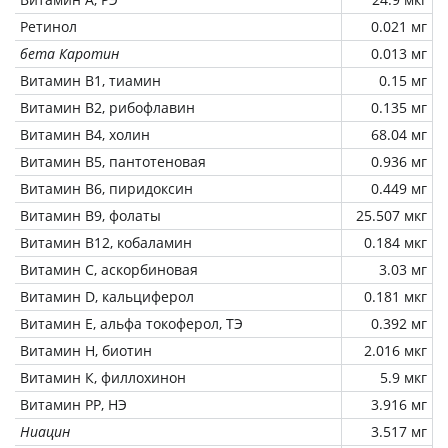
Ретинол
0.021 мг
бета Каротин
0.013 мг
Витамин В1, тиамин
0.15 мг
Витамин В2, рибофлавин
0.135 мг
Витамин В4, холин
68.04 мг
Витамин В5, пантотеновая
0.936 мг
Витамин В6, пиридоксин
0.449 мг
Витамин В9, фолаты
25.507 мкг
Витамин В12, кобаламин
0.184 мкг
Витамин C, аскорбиновая
3.03 мг
Витамин D, кальциферол
0.181 мкг
Витамин Е, альфа токоферол, ТЭ
0.392 мг
Витамин Н, биотин
2.016 мкг
Витамин К, филлохинон
5.9 мкг
Витамин РР, НЭ
3.916 мг
Ниацин
3.517 мг