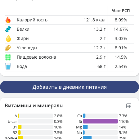
% от РСП
Калорийность
121.8
ккал
8.09
%
Белки
13.2
г
14.67
%
Жиры
2
г
3.03
%
Углеводы
12.2
г
8.91
%
Пищевые волокна
2.9
г
14.5
%
Вода
68
г
2.54
%
Добавить в дневник питания
Витамины и минералы
A
2.8%
Ca
7.3%
b-car
0.3%
Si
116%
В1
10%
Mg
14%
B2
7.5%
Na
5.1%
Холин
14%
P
25%