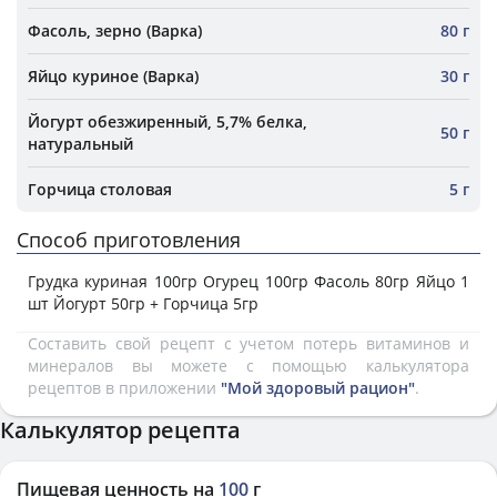
Фасоль, зерно (Варка)
80 г
Яйцо куриное (Варка)
30 г
Йогурт обезжиренный, 5,7% белка,
50 г
натуральный
Горчица столовая
5 г
Способ приготовления
Грудка куриная 100гр Огурец 100гр Фасоль 80гр Яйцо 1
шт Йогурт 50гр + Горчица 5гр
Составить свой рецепт с учетом потерь витаминов и
минералов вы можете с помощью калькулятора
рецептов в приложении
"Мой здоровый рацион"
.
Калькулятор рецепта
Пищевая ценность на
100
г