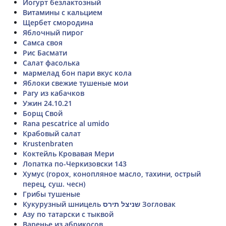
Йогурт безлактозный
Витамины с кальцием
Щербет смородина
Яблочный пирог
Самса своя
Рис Басмати
Салат фасолька
мармелад бон пари вкус кола
Яблоки свежие тушеные мои
Рагу из кабачков
Ужин 24.10.21
Борщ Свой
Rana pescatrice al umido
Крабовый салат
Krustenbraten
Коктейль Кровавая Мери
Лопатка по-Черкизовски 143
Хумус (горох, конопляное масло, тахини, острый
перец, суш. чесн)
Грибы тушеные
Кукурузный шницель שניצל תירס Зогловак
Азу по татарски с тыквой
Варенье из абрикосов