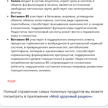
Холин
входит в состав лецитина, играет роль в синтезе и
обмене фосфолипидов в печени, является источником
свободных метильных групп, действует как липотропный
фактор.
Витамин В5
участвует в белковом, жировом, углеводном
обмене, обмене холестерина, синтезе ряда гормонов,
гемоглобина, способствует всасыванию аминокислот и сахаров
в кишечнике, поддерживает функцию коры надпочечников.
Недостаток пантотеновой кислоты может вести к поражению
кожи и слизистых.
Витамин В6
участвует в поддержании иммунного ответа,
процессах торможения и возбуждения в центральной нервной
системе, в превращениях аминокислот, метаболизме
триптофана, липидов и нуклеиновых кислот, способствует
нормальному формированию эритроцитов, поддержанию
нормального уровня гомоцистеина в крови. Недостаточное
потребление витамина В6 сопровождается снижением
аппетита, нарушением состояния кожных покровов, развитием
гомоцистеинемии, анемии.
еще
Полный справочник самых полезных продуктов вы можете
посмотреть в приложении
«Мой здоровый рацион»
.