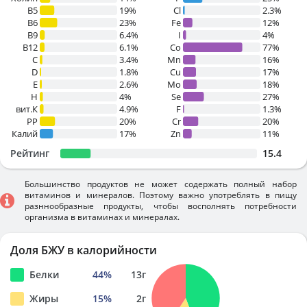
B5
19%
Cl
2.3%
B6
23%
Fe
12%
B9
6.4%
I
4%
B12
6.1%
Co
77%
C
3.4%
Mn
16%
D
1.8%
Cu
17%
E
2.6%
Mo
18%
H
4%
Se
27%
вит.К
4.9%
F
1.3%
PP
20%
Cr
20%
Калий
17%
Zn
11%
Рейтинг
15.4
Большинство продуктов не может содержать полный набор
витаминов и минералов. Поэтому важно употреблять в пищу
разннообразные продукты, чтобы восполнять потребности
организма в витаминах и минералах.
Доля БЖУ в калорийности
Белки
44
%
13
г
Жиры
15
%
2
г