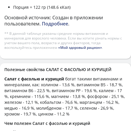
Порция = 122 гр (148.6 кКал)
Основной источник: Создан в приложении
пользователем.
Подробнее
.
** В данной таблице указаны средние нормы витаминов и
минералов для взрослого человека. Если вы хотите узнать нормы с
учетом вашего пола, возраста и других факторов, тогда
воспользуйтесь приложением
«Мой здоровый рацион»
.
Полезные свойства САЛАТ С ФАСОЛЬЮ И КУРИЦЕЙ
Салат с фасолью и курицей
богат такими витаминами и
минералами, как: холином - 13,6 %, витамином B5 - 18,7 %,
витамином B6 - 22,5 %, витамином PP - 19,6 %, калием - 17
%, кремнием - 115,6 %, магнием - 13,8 %, фосфором - 25,1 %,
железом - 12,1 %, кобальтом - 76,6 %, марганцем - 16,2 %,
медью - 16,9 %, молибденом - 17,7 %, селеном - 26,9 %,
хромом - 19,7 %, цинком - 11,2 %
Чем полезен Салат с фасолью и курицей