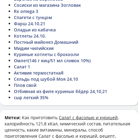
Сосиски из магазина Зогловак
Rx omega 3
Спагети с тунцом
Фарш 24.10.21
Оладьи из кабачка
Котлеты 24.10.
Постный майонез Домашний
Мидии чилийские
Куриные котлеты с брокколи
Омлет(146 г яиц/51 мл сливок 10%)
Салат 1
Активия термостатнаЯ
Сельдь под шубой Моя 24.10
Плов свой
Отбивная из филе куриных бёдер 24,10,21
сыр легкий 35%
Метки:
Как приготовить
Салат с фасолью и курицей
,
калорийность 121,8 кКал, химический состав, питательная
ценность, какие витамины, минералы, способ
приготовления Салат с фасолью и курицей, рецепт,