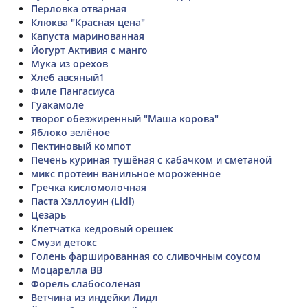
Перловка отварная
Клюква "Красная цена"
Капуста маринованная
Йогурт Активия с манго
Мука из орехов
Хлеб авсяный1
Филе Пангасиуса
Гуакамоле
творог обезжиренный "Маша корова"
Яблоко зелёное
Пектиновый компот
Печень куриная тушёная с кабачком и сметаной
микс протеин ванильное мороженное
Гречка кисломолочная
Паста Хэллоуин (Lidl)
Цезарь
Клетчатка кедровый орешек
Смузи детокс
Голень фаршированная со сливочным соусом
Моцарелла ВВ
Форель слабосоленая
Ветчина из индейки Лидл