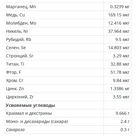
Марганец, Mn
0.3239 мг
Медь, Cu
169.15 мкг
Молибден, Mo
12.416 мкг
Никель, Ni
37.964 мкг
Рубидий, Rb
9.5 мкг
Селен, Se
14.803 мкг
Стронций, Sr
3.29 мкг
Титан, Ti
32.88 мкг
Фтор, F
51.78 мкг
Хром, Cr
9.84 мкг
Цинк, Zn
1.3386 мг
Цирконий, Zr
3.55 мкг
Усвояемые углеводы
Крахмал и декстрины
9.666 г
Моно- и дисахариды (сахара)
2.4 г
Сахароза
0.3 г