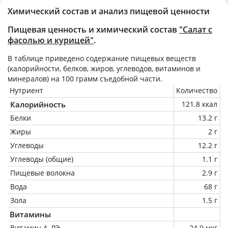
Химический состав и анализ пищевой ценности
Пищевая ценность и химический состав
"Салат с
фасолью и курицей"
.
В таблице приведено содержание пищевых веществ
(калорийности, белков, жиров, углеводов, витаминов и
минералов) на
100 грамм
съедобной части.
Нутриент
Количество
Калорийность
121.8 ккал
Белки
13.2 г
Жиры
2 г
Углеводы
12.2 г
Углеводы (общие)
1.1 г
Пищевые волокна
2.9 г
Вода
68 г
Зола
1.5 г
Витамины
Витамин А, РЭ
24.9 мкг