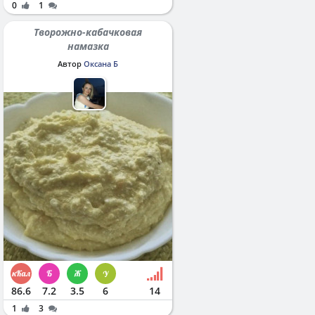
0
1
Творожно-кабачковая
намазка
Автор
Оксана Б
86.6
7.2
3.5
6
14
1
3