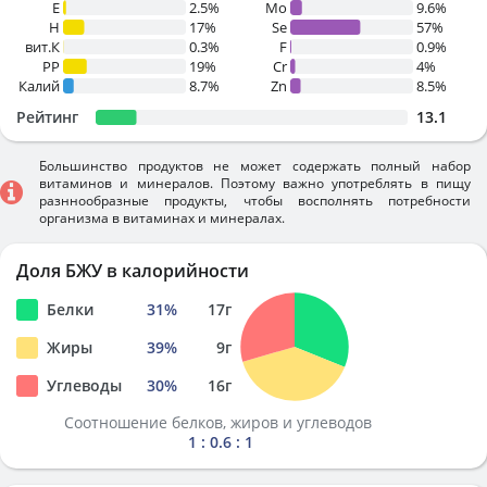
E
2.5%
Mo
9.6%
H
17%
Se
57%
вит.К
0.3%
F
0.9%
PP
19%
Cr
4%
Калий
8.7%
Zn
8.5%
Рейтинг
13.1
Большинство продуктов не может содержать полный набор
витаминов и минералов. Поэтому важно употреблять в пищу
разннообразные продукты, чтобы восполнять потребности
организма в витаминах и минералах.
Доля БЖУ в калорийности
Белки
31
%
17
г
Жиры
39
%
9
г
Углеводы
30
%
16
г
Соотношение белков, жиров и углеводов
1 : 0.6 : 1