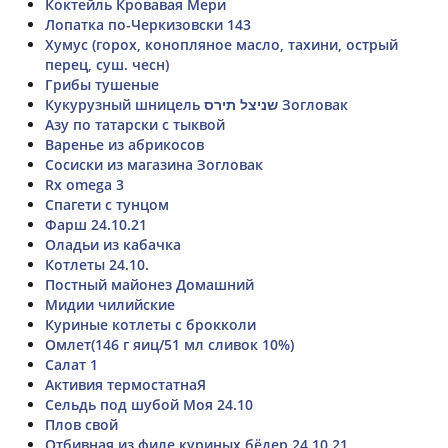
Коктейль Кровавая Мери
Лопатка по-Черкизовски 143
Хумус (горох, конопляное масло, тахини, острый
перец, суш. чесн)
Грибы тушеные
Кукурузный шницель שניצל תירס Зогловак
Азу по татарски с тыквой
Варенье из абрикосов
Сосиски из магазина Зогловак
Rx omega 3
Спагети с тунцом
Фарш 24.10.21
Оладьи из кабачка
Котлеты 24.10.
Постный майонез Домашний
Мидии чилийские
Куриные котлеты с брокколи
Омлет(146 г яиц/51 мл сливок 10%)
Салат 1
Активия термостатнаЯ
Сельдь под шубой Моя 24.10
Плов свой
Отбивная из филе куриных бёдер 24,10,21