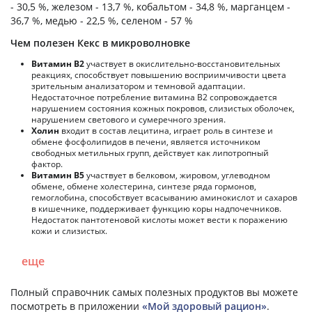
- 30,5 %, железом - 13,7 %, кобальтом - 34,8 %, марганцем -
36,7 %, медью - 22,5 %, селеном - 57 %
Чем полезен Кекс в микроволновке
Витамин В2
участвует в окислительно-восстановительных
реакциях, способствует повышению восприимчивости цвета
зрительным анализатором и темновой адаптации.
Недостаточное потребление витамина В2 сопровождается
нарушением состояния кожных покровов, слизистых оболочек,
нарушением светового и сумеречного зрения.
Холин
входит в состав лецитина, играет роль в синтезе и
обмене фосфолипидов в печени, является источником
свободных метильных групп, действует как липотропный
фактор.
Витамин В5
участвует в белковом, жировом, углеводном
обмене, обмене холестерина, синтезе ряда гормонов,
гемоглобина, способствует всасыванию аминокислот и сахаров
в кишечнике, поддерживает функцию коры надпочечников.
Недостаток пантотеновой кислоты может вести к поражению
кожи и слизистых.
еще
Полный справочник самых полезных продуктов вы можете
посмотреть в приложении
«Мой здоровый рацион»
.