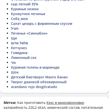
сыр легкий 35%
Куриные ножки
Кунжутное печенье
Соба_моя
Салат цезарь с фирменным соусом
חציל
Печенье «Синнабон»
Щи
פלפל אדום
Кетчунез
Говядина
Лимонный сок
גזר
Куриная голень в маринаде
Шок
Детский биотворог Манго банан
Творог джанкой обезжиренный
arandano rojo desgitratado
Метки:
Как приготовить
Кекс в микроволновке
,
калорийность 220,2 кКал, химический состав, питательная