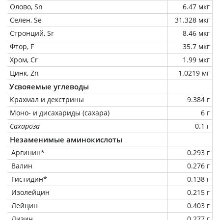
Олово, Sn
6.47 мкг
Селен, Se
31.328 мкг
Стронций, Sr
8.46 мкг
Фтор, F
35.7 мкг
Хром, Cr
1.99 мкг
Цинк, Zn
1.0219 мг
Усвояемые углеводы
Крахмал и декстрины
9.384 г
Моно- и дисахариды (сахара)
6 г
Сахароза
0.1 г
Незаменимые аминокислоты
Аргинин*
0.293 г
Валин
0.276 г
Гистидин*
0.138 г
Изолейцин
0.215 г
Лейцин
0.403 г
Лизин
0.277 г