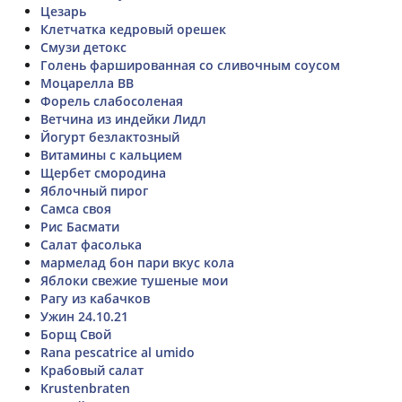
Цезарь
Клетчатка кедровый орешек
Смузи детокс
Голень фаршированная со сливочным соусом
Моцарелла ВВ
Форель слабосоленая
Ветчина из индейки Лидл
Йогурт безлактозный
Витамины с кальцием
Щербет смородина
Яблочный пирог
Самса своя
Рис Басмати
Салат фасолька
мармелад бон пари вкус кола
Яблоки свежие тушеные мои
Рагу из кабачков
Ужин 24.10.21
Борщ Свой
Rana pescatrice al umido
Крабовый салат
Krustenbraten