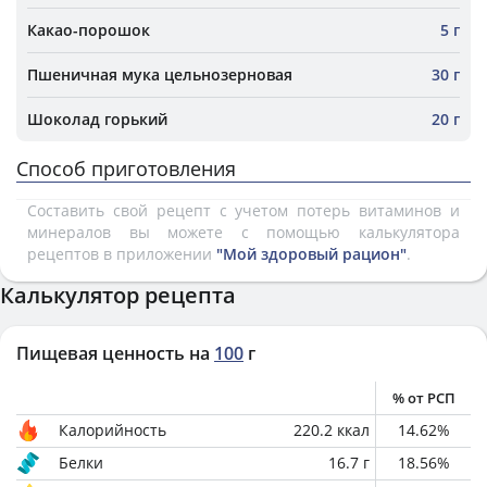
Какао-порошок
5 г
Пшеничная мука цельнозерновая
30 г
Шоколад горький
20 г
Способ приготовления
Составить свой рецепт с учетом потерь витаминов и
минералов вы можете с помощью калькулятора
рецептов в приложении
"Мой здоровый рацион"
.
Калькулятор рецепта
Пищевая ценность на
100
г
% от РСП
Калорийность
220.2
ккал
14.62
%
Белки
16.7
г
18.56
%