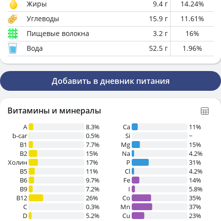
Жиры
9.4
г
14.24
%
Углеводы
15.9
г
11.61
%
Пищевые волокна
3.2
г
16
%
Вода
52.5
г
1.96
%
Добавить в дневник питания
Витамины и минералы
A
8.3%
Ca
11%
b-car
0.5%
Si
~
В1
7.7%
Mg
15%
B2
15%
Na
4.2%
Холин
17%
P
31%
B5
11%
Cl
4.2%
B6
9.7%
Fe
14%
B9
7.2%
I
5.8%
B12
26%
Co
35%
C
0.3%
Mn
37%
D
5.2%
Cu
23%