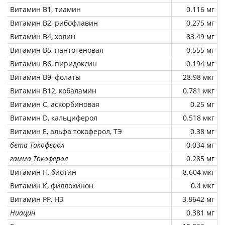
Витамин В1, тиамин
0.116 мг
Витамин В2, рибофлавин
0.275 мг
Витамин В4, холин
83.49 мг
Витамин В5, пантотеновая
0.555 мг
Витамин В6, пиридоксин
0.194 мг
Витамин В9, фолаты
28.98 мкг
Витамин В12, кобаламин
0.781 мкг
Витамин C, аскорбиновая
0.25 мг
Витамин D, кальциферол
0.518 мкг
Витамин Е, альфа токоферол, ТЭ
0.38 мг
бета Токоферол
0.034 мг
гамма Токоферол
0.285 мг
Витамин Н, биотин
8.604 мкг
Витамин К, филлохинон
0.4 мкг
Витамин РР, НЭ
3.8642 мг
Ниацин
0.381 мг