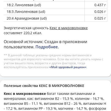
18:2 Линолевая (ud)
0.437 г
18:3 Линоленовая (ud)
0.026 г
20:4 Арахидоновая (ud)
0.025 г
Энергетическая ценность
Кекс в микроволновке
составляет 220,2 кКал.
Основной источник: Создан в приложении
пользователем.
Подробнее
.
** В данной таблице указаны средние нормы витаминов и
минералов для взрослого человека. Если вы хотите узнать нормы с
учетом вашего пола, возраста и других факторов, тогда
воспользуйтесь приложением
«Мой здоровый рацион»
.
Полезные свойства КЕКС В МИКРОВОЛНОВКЕ
Кекс в микроволновке
богат такими витаминами и
минералами, как: витамином B2 - 15,3 %, холином - 16,7 %,
витамином B5 - 11,1 %, витамином B12 - 26 %, витамином H
- 17,2 %, витамином PP - 19,3 %, магнием - 14,7 %, фосфором