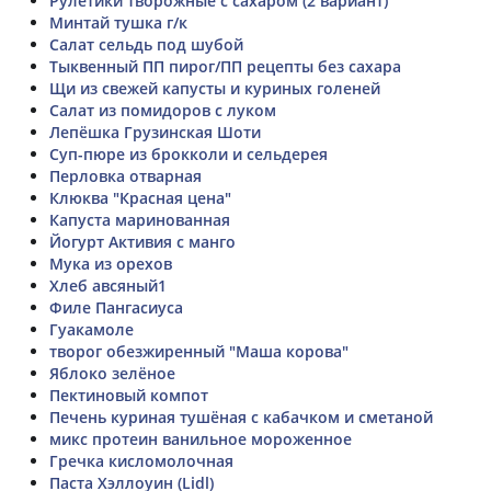
Рулетики творожные с сахаром (2 вариант)
Минтай тушка г/к
Салат сельдь под шубой
Тыквенный ПП пирог/ПП рецепты без сахара
Щи из свежей капусты и куриных голеней
Салат из помидоров с луком
Лепёшка Грузинская Шоти
Суп-пюре из брокколи и сельдерея
Перловка отварная
Клюква "Красная цена"
Капуста маринованная
Йогурт Активия с манго
Мука из орехов
Хлеб авсяный1
Филе Пангасиуса
Гуакамоле
творог обезжиренный "Маша корова"
Яблоко зелёное
Пектиновый компот
Печень куриная тушёная с кабачком и сметаной
микс протеин ванильное мороженное
Гречка кисломолочная
Паста Хэллоуин (Lidl)