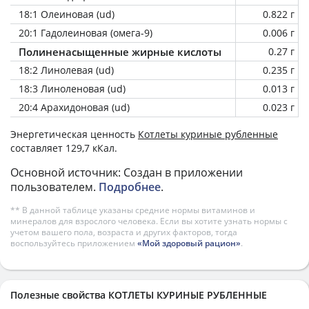
18:1 Олеиновая (ud)
0.822 г
20:1 Гадолеиновая (омега-9)
0.006 г
Полиненасыщенные жирные кислоты
0.27 г
18:2 Линолевая (ud)
0.235 г
18:3 Линоленовая (ud)
0.013 г
20:4 Арахидоновая (ud)
0.023 г
Энергетическая ценность
Котлеты куриные рубленные
составляет 129,7 кКал.
Основной источник: Создан в приложении
пользователем.
Подробнее
.
** В данной таблице указаны средние нормы витаминов и
минералов для взрослого человека. Если вы хотите узнать нормы с
учетом вашего пола, возраста и других факторов, тогда
воспользуйтесь приложением
«Мой здоровый рацион»
.
Полезные свойства КОТЛЕТЫ КУРИНЫЕ РУБЛЕННЫЕ