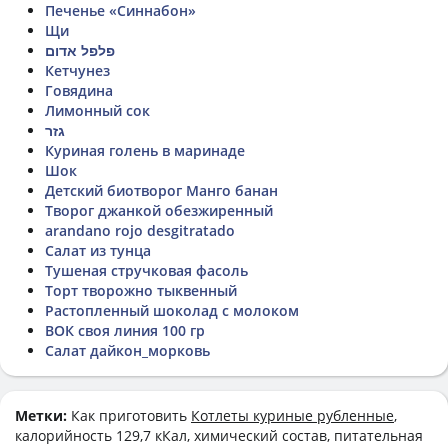
Печенье «Синнабон»
Щи
פלפל אדום
Кетчунез
Говядина
Лимонный сок
גזר
Куриная голень в маринаде
Шок
Детский биотворог Манго банан
Творог джанкой обезжиренный
arandano rojo desgitratado
Салат из тунца
Тушеная стручковая фасоль
Торт творожно тыквенный
Растопленный шоколад с молоком
ВОК своя линия 100 гр
Салат дайкон_морковь
Метки:
Как приготовить
Котлеты куриные рубленные
,
калорийность 129,7 кКал, химический состав, питательная