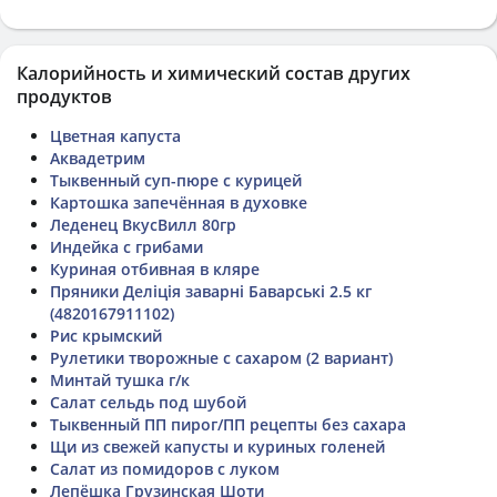
Калорийность и химический состав других
продуктов
Цветная капуста
Аквадетрим
Тыквенный суп-пюре с курицей
Картошка запечённая в духовке
Леденец ВкусВилл 80гр
Индейка с грибами
Куриная отбивная в кляре
Пряники Деліція заварні Баварські 2.5 кг
(4820167911102)
Рис крымский
Рулетики творожные с сахаром (2 вариант)
Минтай тушка г/к
Салат сельдь под шубой
Тыквенный ПП пирог/ПП рецепты без сахара
Щи из свежей капусты и куриных голеней
Салат из помидоров с луком
Лепёшка Грузинская Шоти