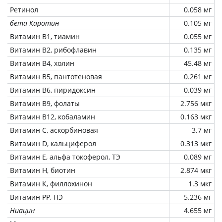
Ретинол
0.058 мг
бета Каротин
0.105 мг
Витамин В1, тиамин
0.055 мг
Витамин В2, рибофлавин
0.135 мг
Витамин В4, холин
45.48 мг
Витамин В5, пантотеновая
0.261 мг
Витамин В6, пиридоксин
0.039 мг
Витамин В9, фолаты
2.756 мкг
Витамин В12, кобаламин
0.163 мкг
Витамин C, аскорбиновая
3.7 мг
Витамин D, кальциферол
0.313 мкг
Витамин Е, альфа токоферол, ТЭ
0.089 мг
Витамин Н, биотин
2.874 мкг
Витамин К, филлохинон
1.3 мкг
Витамин РР, НЭ
5.236 мг
Ниацин
4.655 мг