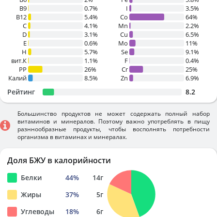
B9
0.7%
I
3.5%
B12
5.4%
Co
64%
C
4.1%
Mn
2.2%
D
3.1%
Cu
6.5%
E
0.6%
Mo
11%
H
5.7%
Se
9.1%
вит.К
1.1%
F
0.4%
PP
26%
Cr
25%
Калий
8.5%
Zn
6.9%
Рейтинг
8.2
Большинство продуктов не может содержать полный набор
витаминов и минералов. Поэтому важно употреблять в пищу
разннообразные продукты, чтобы восполнять потребности
организма в витаминах и минералах.
Доля БЖУ в калорийности
Белки
44
%
14
г
Жиры
37
%
5
г
Углеводы
18
%
6
г