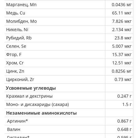
Марганец, Mn
0.0436 мг
Медь, Cu
65.11 мкг
Молибден, Mo
7.826 мкг
Никель, Ni
2.134 мкг
Рубидий, Rb
23.8 мкг
Селен, Se
5.007 мкг
Фтор, F
15.37 мкг
Хром, Cr
12.51 мкг
Цинк, Zn
0.8256 мг
Цирконий, Zr
0.73 мкг
Усвояемые углеводы
Крахмал и декстрины
0.247 г
Моно- и дисахариды (сахара)
1.5 г
Незаменимые аминокислоты
Аргинин*
0.867 г
Валин
0.648 г
Гистидин*
0.595 г