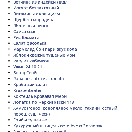
Ветчина из индейки Лидл
Йогурт безлактозный
Витамины с кальцием
Щербет смородина
Яблочный пирог
Самса своя
Рис Басмати
Салат фасолька
мармелад бон пари вкус кола
Яблоки свежие тушеные мои
Рагу из кабачков
Ужин 24.10.21
Борщ Свой
Rana pescatrice al umido
Крабовый салат
Krustenbraten
Коктейль Кровавая Мери
Лопатка по-Черкизовски 143
Хумус (горох, конопляное масло, тахини, острый
перец, суш. чесн)
Грибы тушеные
Кукурузный шницель שניצל תירס Зогловак
Азу по татарски с тыквой