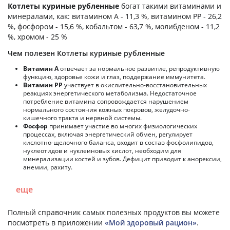
Котлеты куриные рубленные
богат такими витаминами и
минералами, как: витамином А - 11,3 %, витамином PP - 26,2
%, фосфором - 15,6 %, кобальтом - 63,7 %, молибденом - 11,2
%, хромом - 25 %
Чем полезен Котлеты куриные рубленные
Витамин А
отвечает за нормальное развитие, репродуктивную
функцию, здоровье кожи и глаз, поддержание иммунитета.
Витамин РР
участвует в окислительно-восстановительных
реакциях энергетического метаболизма. Недостаточное
потребление витамина сопровождается нарушением
нормального состояния кожных покровов, желудочно-
кишечного тракта и нервной системы.
Фосфор
принимает участие во многих физиологических
процессах, включая энергетический обмен, регулирует
кислотно-щелочного баланса, входит в состав фосфолипидов,
нуклеотидов и нуклеиновых кислот, необходим для
минерализации костей и зубов. Дефицит приводит к анорексии,
анемии, рахиту.
еще
Полный справочник самых полезных продуктов вы можете
посмотреть в приложении
«Мой здоровый рацион»
.