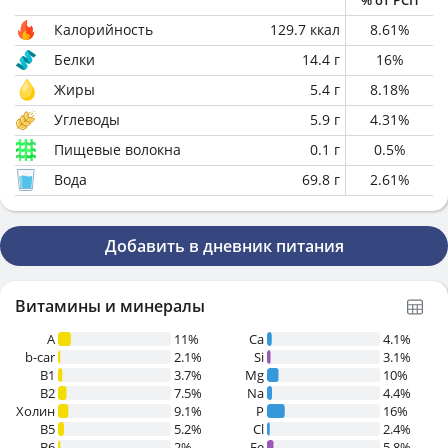
% от РСП
Калорийность
129.7
ккал
8.61
%
Белки
14.4
г
16
%
Жиры
5.4
г
8.18
%
Углеводы
5.9
г
4.31
%
Пищевые волокна
0.1
г
0.5
%
Вода
69.8
г
2.61
%
Добавить в дневник питания
Витамины и минералы
A
11%
Ca
4.1%
b-car
2.1%
Si
3.1%
В1
3.7%
Mg
10%
B2
7.5%
Na
4.4%
Холин
9.1%
P
16%
B5
5.2%
Cl
2.4%
B6
2%
Fe
5.8%