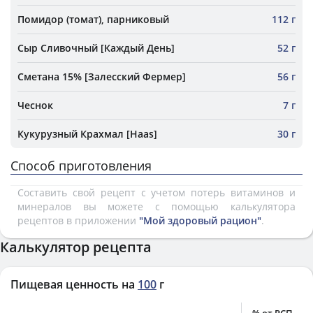
Помидор (томат), парниковый
112 г
Сыр Сливочный [Каждый День]
52 г
Сметана 15% [Залесский Фермер]
56 г
Чеснок
7 г
Кукурузный Крахмал [Haas]
30 г
Способ приготовления
Составить свой рецепт с учетом потерь витаминов и
минералов вы можете с помощью калькулятора
рецептов в приложении
"Мой здоровый рацион"
.
Калькулятор рецепта
Пищевая ценность на
100
г