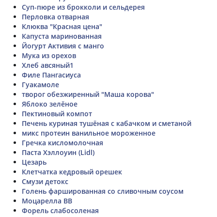
Суп-пюре из брокколи и сельдерея
Перловка отварная
Клюква "Красная цена"
Капуста маринованная
Йогурт Активия с манго
Мука из орехов
Хлеб авсяный1
Филе Пангасиуса
Гуакамоле
творог обезжиренный "Маша корова"
Яблоко зелёное
Пектиновый компот
Печень куриная тушёная с кабачком и сметаной
микс протеин ванильное мороженное
Гречка кисломолочная
Паста Хэллоуин (Lidl)
Цезарь
Клетчатка кедровый орешек
Смузи детокс
Голень фаршированная со сливочным соусом
Моцарелла ВВ
Форель слабосоленая