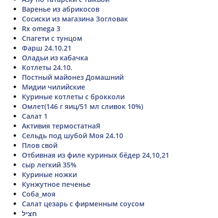
Варенье из абрикосов
Сосиски из магазина Зогловак
Rx omega 3
Спагети с тунцом
Фарш 24.10.21
Оладьи из кабачка
Котлеты 24.10.
Постный майонез Домашний
Мидии чилийские
Куриные котлеты с брокколи
Омлет(146 г яиц/51 мл сливок 10%)
Салат 1
Активия термостатнаЯ
Сельдь под шубой Моя 24.10
Плов свой
Отбивная из филе куриных бёдер 24,10,21
сыр легкий 35%
Куриные ножки
Кунжутное печенье
Соба_моя
Салат цезарь с фирменным соусом
חציל