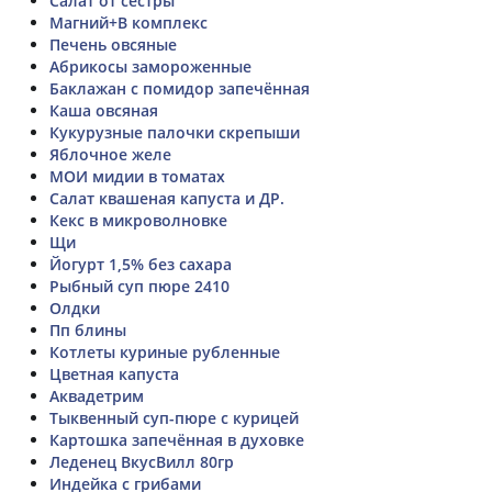
Салат от сестры
Магний+В комплекс
Печень овсяные
Абрикосы замороженные
Баклажан с помидор запечённая
Каша овсяная
Кукурузные палочки скрепыши
Яблочное желе
МОИ мидии в томатах
Салат квашеная капуста и ДР.
Кекс в микроволновке
Щи
Йогурт 1,5% без сахара
Рыбный суп пюре 2410
Олдки
Пп блины
Котлеты куриные рубленные
Цветная капуста
Аквадетрим
Тыквенный суп-пюре с курицей
Картошка запечённая в духовке
Леденец ВкусВилл 80гр
Индейка с грибами