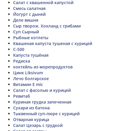
Салат с квашенной капустой
Смесь салатная
Йогурт с дыней
Деле вишня
Сыр творож. Хохланд с грибами
Суп Сырный
Рыбные котлеты
Квашеная капуста тушеная с курицей
C-500
Капуста тушёная
Редиска
коктейль из морепродуктов
Цинк Liksivum
Лечо болгарское
Витамин E mic
Салат с фасолью и курицей
Ревитаб
Куриная грудка запеченная
Сухари из батона
Тыквенный суп-пюре с курицей
Отварная курица
Салат Цезарь с грудкой