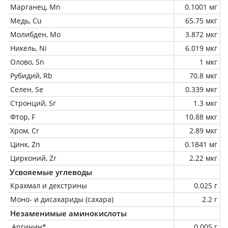
Марганец, Mn
0.1001 мг
Медь, Cu
65.75 мкг
Молибден, Mo
3.872 мкг
Никель, Ni
6.019 мкг
Олово, Sn
1 мкг
Рубидий, Rb
70.8 мкг
Селен, Se
0.339 мкг
Стронций, Sr
1.3 мкг
Фтор, F
10.88 мкг
Хром, Cr
2.89 мкг
Цинк, Zn
0.1841 мг
Цирконий, Zr
2.22 мкг
Усвояемые углеводы
Крахмал и декстрины
0.025 г
Моно- и дисахариды (сахара)
2.2 г
Незаменимые аминокислоты
Аргинин*
0.005 г