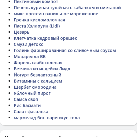
Пектиновый компот
Печень куриная тушёная с кабачком и сметаной
микс протеин ванильное мороженное
Гречка кисломолочная
Паста Хэллоуин (Lidl)
Цезарь
Клетчатка кедровый орешек
Смузи детокс
Голень фаршированная со сливочным соусом
Моцарелла ВВ
Форель слабосоленая
Ветчина из индейки Лидл
Йогурт безлактозный
Витамины с кальцием
Щербет смородина
Яблочный пирог
Самса своя
Рис Басмати
Салат фасолька
мармелад бон пари вкус кола