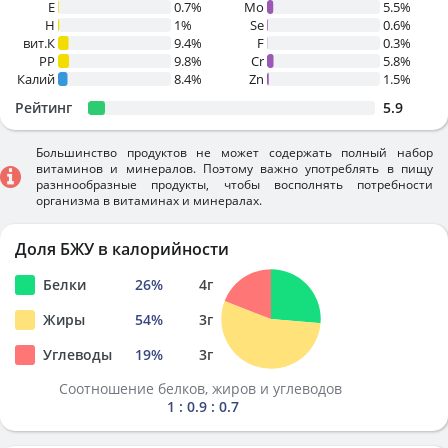
E
0.7%
Mo
5.5%
H
1%
Se
0.6%
вит.К
9.4%
F
0.3%
PP
9.8%
Cr
5.8%
Калий
8.4%
Zn
1.5%
Рейтинг
5.9
Большинство продуктов не может содержать полный набор
витаминов и минералов. Поэтому важно употреблять в пищу
разннообразные продукты, чтобы восполнять потребности
организма в витаминах и минералах.
Доля БЖУ в калорийности
Белки
26
%
4
г
Жиры
54
%
3
г
Углеводы
19
%
3
г
Соотношение белков, жиров и углеводов
1 : 0.9 : 0.7