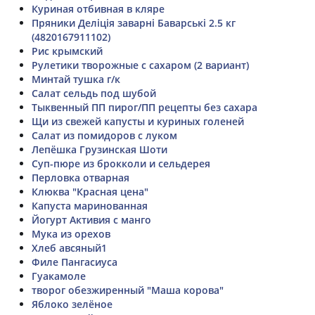
Куриная отбивная в кляре
Пряники Деліція заварні Баварські 2.5 кг
(4820167911102)
Рис крымский
Рулетики творожные с сахаром (2 вариант)
Минтай тушка г/к
Салат сельдь под шубой
Тыквенный ПП пирог/ПП рецепты без сахара
Щи из свежей капусты и куриных голеней
Салат из помидоров с луком
Лепёшка Грузинская Шоти
Суп-пюре из брокколи и сельдерея
Перловка отварная
Клюква "Красная цена"
Капуста маринованная
Йогурт Активия с манго
Мука из орехов
Хлеб авсяный1
Филе Пангасиуса
Гуакамоле
творог обезжиренный "Маша корова"
Яблоко зелёное