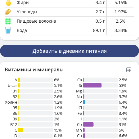
Жиры
3.4
г
5.15
%
Углеводы
2.7
г
1.97
%
Пищевые волокна
0.5
г
2.5
%
Вода
89.1
г
3.33
%
Добавить в дневник питания
Витамины и минералы
A
6%
Ca
2.5%
b-car
5.1%
Si
53%
В1
2.5%
Mg
1.9%
B2
2.6%
Na
3.7%
Холин
1.2%
P
6.4%
B5
1.9%
Cl
1.7%
B6
1.6%
Fe
3.4%
B9
2%
I
1.1%
B12
1%
Co
31%
C
15%
Mn
5%
D
0.1%
Cu
6.6%