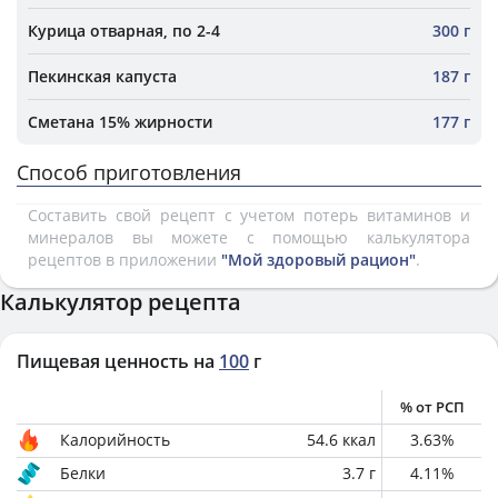
Курица отварная, по 2-4
300 г
Пекинская капуста
187 г
Сметана 15% жирности
177 г
Способ приготовления
Составить свой рецепт с учетом потерь витаминов и
минералов вы можете с помощью калькулятора
рецептов в приложении
"Мой здоровый рацион"
.
Калькулятор рецепта
Пищевая ценность на
100
г
% от РСП
Калорийность
54.6
ккал
3.63
%
Белки
3.7
г
4.11
%