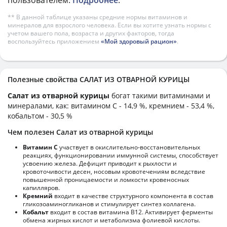
** В данной таблице указаны средние нормы витаминов и
минералов для взрослого человека. Если вы хотите узнать нормы с
учетом вашего пола, возраста и других факторов, тогда
воспользуйтесь приложением
«Мой здоровый рацион»
.
Полезные свойства САЛАТ ИЗ ОТВАРНОЙ КУРИЦЫ
Салат из отварной курицы
богат такими витаминами и
минералами, как: витамином C - 14,9 %, кремнием - 53,4 %,
кобальтом - 30,5 %
Чем полезен Салат из отварной курицы
Витамин С
участвует в окислительно-восстановительных
реакциях, функционировании иммунной системы, способствует
усвоению железа. Дефицит приводит к рыхлости и
кровоточивости десен, носовым кровотечениям вследствие
повышенной проницаемости и ломкости кровеносных
капилляров.
Кремний
входит в качестве структурного компонента в состав
гликозоаминогликанов и стимулирует синтез коллагена.
Кобальт
входит в состав витамина В12. Активирует ферменты
обмена жирных кислот и метаболизма фолиевой кислоты.