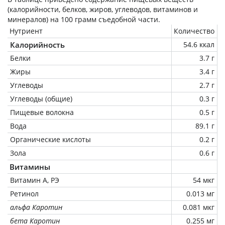
(калорийности, белков, жиров, углеводов, витаминов и
минералов) на
100 грамм
съедобной части.
Нутриент
Количество
Калорийность
54.6 ккал
Белки
3.7 г
Жиры
3.4 г
Углеводы
2.7 г
Углеводы (общие)
0.3 г
Пищевые волокна
0.5 г
Вода
89.1 г
Органические кислоты
0.2 г
Зола
0.6 г
Витамины
Витамин А, РЭ
54 мкг
Ретинол
0.013 мг
альфа Каротин
0.081 мкг
бета Каротин
0.255 мг