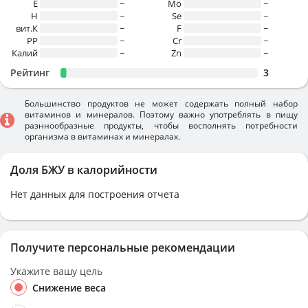
E
~
Mo
~
H
~
Se
~
вит.К
~
F
~
PP
~
Cr
~
Калий
~
Zn
~
Рейтинг
3
Большинство продуктов не может содержать полный набор
витаминов и минералов. Поэтому важно употреблять в пищу
разннообразные продукты, чтобы восполнять потребности
организма в витаминах и минералах.
Доля БЖУ в калорийности
Нет данных для построения отчета
Получите персональные рекомендации
Укажите вашу цель
Снижение веса