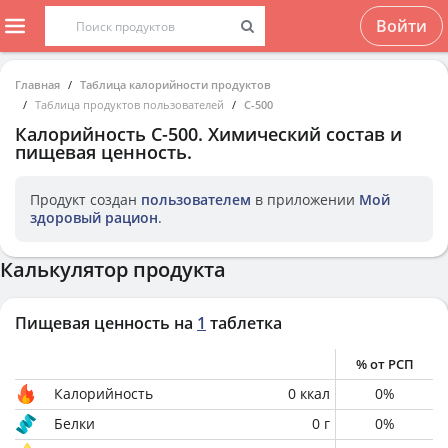
Войти
Главная
Таблица калорийности продуктов
Таблица продуктов пользователей
C-500
Калорийность
C-500
. Химический состав и
пищевая ценность.
Продукт создан
пользователем
в приложении
Мой
здоровый рацион
.
Калькулятор продукта
Пищевая ценность на
1
таблетка
% от РСП
Калорийность
0
ккал
0
%
Белки
0
г
0
%