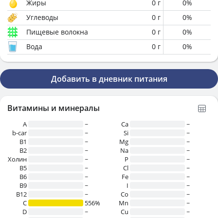
Жиры
0
г
0
%
Углеводы
0
г
0
%
Пищевые волокна
0
г
0
%
Вода
0
г
0
%
Добавить в дневник питания
Витамины и минералы
A
~
Ca
~
b-car
~
Si
~
В1
~
Mg
~
B2
~
Na
~
Холин
~
P
~
B5
~
Cl
~
B6
~
Fe
~
B9
~
I
~
B12
~
Co
~
C
556%
Mn
~
D
~
Cu
~