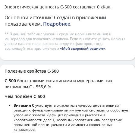
Энергетическая ценность
C-500
составляет 0 кКал.
Основной источник: Создан в приложении
пользователем.
Подробнее
.
** В данной таблице указаны средние нормы витаминов и
минералов для взрослого человека. Если вы хотите узнать нормы с
учетом вашего пола, возраста и других факторов, тогда
воспользуйтесь приложением
«Мой здоровый рацион»
.
Полезные свойства C-500
C-500
богат такими витаминами и минералами, как:
витамином C - 555,6 %
Чем полезен C-500
Витамин С
участвует в окислительно-восстановительных
реакциях, функционировании иммунной системы, способствует
усвоению железа. Дефицит приводит к рыхлости и
кровоточивости десен, носовым кровотечениям вследствие
повышенной проницаемости и ломкости кровеносных
капилляров.