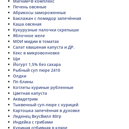
Магний+В комплекс
Печень овсяные
Абрикосы замороженные
Баклажан с помидор запечённая
Каша овсяная
Кукурузные палочки скрепыши
Яблочное желе
МОИ мидии в томатах
Салат квашеная капуста и ДР.
Кекс в микроволновке
Щи
Йогурт 1,5% без сахара
Рыбный суп пюре 2410
Олдки
Пп блины
Котлеты куриные рубленные
Цветная капуста
Аквадетрим
Тыквенный суп-пюре с курицей
Картошка запечённая в духовке
Леденец ВкусВилл 80гр
Индейка с грибами
Куриная отбивная в кляре