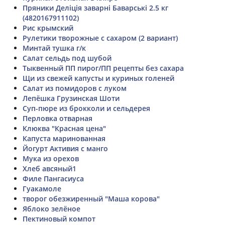
Пряники Деліція заварні Баварські 2.5 кг
(4820167911102)
Рис крымский
Рулетики творожные с сахаром (2 вариант)
Минтай тушка г/к
Салат сельдь под шубой
Тыквенный ПП пирог/ПП рецепты без сахара
Щи из свежей капусты и куриных голеней
Салат из помидоров с луком
Лепёшка Грузинская Шоти
Суп-пюре из брокколи и сельдерея
Перловка отварная
Клюква "Красная цена"
Капуста маринованная
Йогурт Активия с манго
Мука из орехов
Хлеб авсяный1
Филе Пангасиуса
Гуакамоле
творог обезжиренный "Маша корова"
Яблоко зелёное
Пектиновый компот