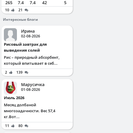
265
7.4
7.4
42
5
10
21
Интересные блоги
Ирина
02-08-2026
Рисовый завтрак для
выведения солей
Рис – природный абсорбент,
который впитывает в себ...
2
139
Марусичка
01-08-2026
Июль 2026
Месяц долбаной
многозадачности. Вес 57,4
кг.Вот...
11
80