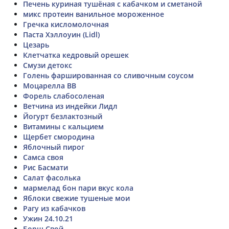
Печень куриная тушёная с кабачком и сметаной
микс протеин ванильное мороженное
Гречка кисломолочная
Паста Хэллоуин (Lidl)
Цезарь
Клетчатка кедровый орешек
Смузи детокс
Голень фаршированная со сливочным соусом
Моцарелла ВВ
Форель слабосоленая
Ветчина из индейки Лидл
Йогурт безлактозный
Витамины с кальцием
Щербет смородина
Яблочный пирог
Самса своя
Рис Басмати
Салат фасолька
мармелад бон пари вкус кола
Яблоки свежие тушеные мои
Рагу из кабачков
Ужин 24.10.21
Борщ Свой