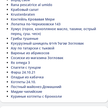
Rana pescatrice al umido
Крабовый салат
Krustenbraten
Коктейль Кровавая Мери
Лопатка по-Черкизовски 143
Хумус (горох, конопляное масло, тахини, острый
перец, суш. чесн)
Грибы тушеные
Кукурузный шницель שניצל תירס Зогловак
Азу по татарски с тыквой
Варенье из абрикосов
Сосиски из магазина Зогловак
Rx omega 3
Спагети с тунцом
Фарш 24.10.21
Оладьи из кабачка
Котлеты 24.10.
Постный майонез Домашний
Мидии чилийские
Куриные котлеты с брокколи