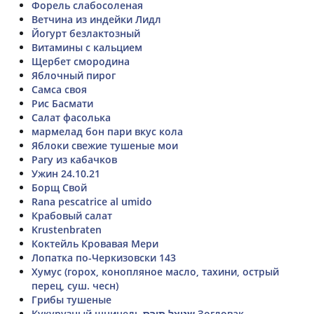
Форель слабосоленая
Ветчина из индейки Лидл
Йогурт безлактозный
Витамины с кальцием
Щербет смородина
Яблочный пирог
Самса своя
Рис Басмати
Салат фасолька
мармелад бон пари вкус кола
Яблоки свежие тушеные мои
Рагу из кабачков
Ужин 24.10.21
Борщ Свой
Rana pescatrice al umido
Крабовый салат
Krustenbraten
Коктейль Кровавая Мери
Лопатка по-Черкизовски 143
Хумус (горох, конопляное масло, тахини, острый
перец, суш. чесн)
Грибы тушеные
Кукурузный шницель שניצל תירס Зогловак