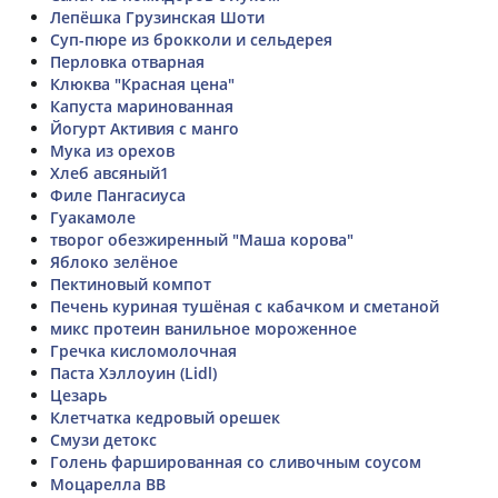
Лепёшка Грузинская Шоти
Суп-пюре из брокколи и сельдерея
Перловка отварная
Клюква "Красная цена"
Капуста маринованная
Йогурт Активия с манго
Мука из орехов
Хлеб авсяный1
Филе Пангасиуса
Гуакамоле
творог обезжиренный "Маша корова"
Яблоко зелёное
Пектиновый компот
Печень куриная тушёная с кабачком и сметаной
микс протеин ванильное мороженное
Гречка кисломолочная
Паста Хэллоуин (Lidl)
Цезарь
Клетчатка кедровый орешек
Смузи детокс
Голень фаршированная со сливочным соусом
Моцарелла ВВ