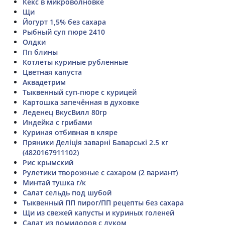
Кекс в микроволновке
Щи
Йогурт 1,5% без сахара
Рыбный суп пюре 2410
Олдки
Пп блины
Котлеты куриные рубленные
Цветная капуста
Аквадетрим
Тыквенный суп-пюре с курицей
Картошка запечённая в духовке
Леденец ВкусВилл 80гр
Индейка с грибами
Куриная отбивная в кляре
Пряники Деліція заварні Баварські 2.5 кг
(4820167911102)
Рис крымский
Рулетики творожные с сахаром (2 вариант)
Минтай тушка г/к
Салат сельдь под шубой
Тыквенный ПП пирог/ПП рецепты без сахара
Щи из свежей капусты и куриных голеней
Салат из помидоров с луком