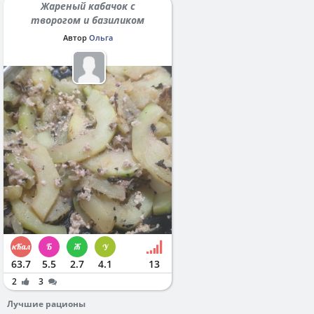
Жареный кабачок с
творогом и базиликом
Автор
Ольга
63.7
5.5
2.7
4.1
13
2
3
Лучшие рационы