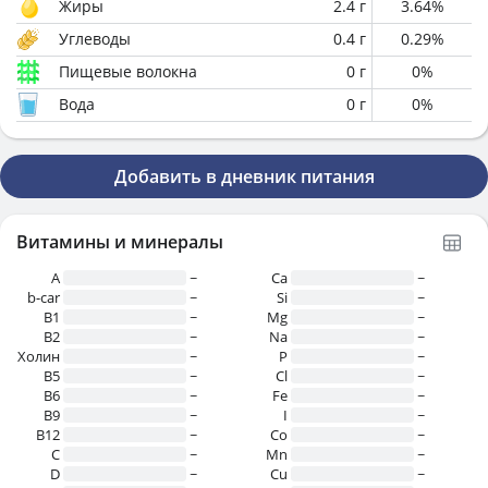
Жиры
2.4
г
3.64
%
Углеводы
0.4
г
0.29
%
Пищевые волокна
0
г
0
%
Вода
0
г
0
%
Добавить в дневник питания
Витамины и минералы
A
~
Ca
~
b-car
~
Si
~
В1
~
Mg
~
B2
~
Na
~
Холин
~
P
~
B5
~
Cl
~
B6
~
Fe
~
B9
~
I
~
B12
~
Co
~
C
~
Mn
~
D
~
Cu
~