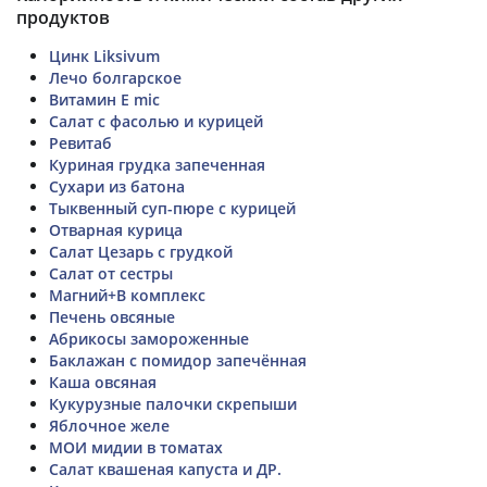
продуктов
Цинк Liksivum
Лечо болгарское
Витамин E mic
Салат с фасолью и курицей
Ревитаб
Куриная грудка запеченная
Сухари из батона
Тыквенный суп-пюре с курицей
Отварная курица
Салат Цезарь с грудкой
Салат от сестры
Магний+В комплекс
Печень овсяные
Абрикосы замороженные
Баклажан с помидор запечённая
Каша овсяная
Кукурузные палочки скрепыши
Яблочное желе
МОИ мидии в томатах
Салат квашеная капуста и ДР.