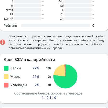
E
~
Mo
~
H
~
Se
~
вит.К
~
F
~
PP
~
Cr
~
Калий
~
Zn
~
Рейтинг
0
Большинство продуктов не может содержать полный набор
витаминов и минералов. Поэтому важно употреблять в пищу
разннообразные продукты, чтобы восполнять потребности
организма в витаминах и минералах.
Доля БЖУ в калорийности
Белки
77
%
19
г
Жиры
22
%
2
г
Углеводы
2
%
0
г
Соотношение белков, жиров и углеводов
1 : 0.1 : 0