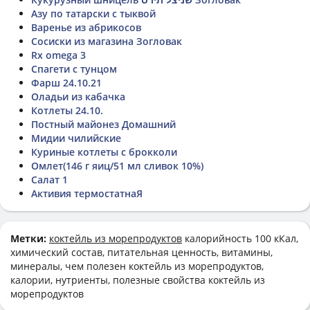
Азу по татарски с тыквой
Варенье из абрикосов
Сосиски из магазина Зогловак
Rx omega 3
Спагети с тунцом
Фарш 24.10.21
Оладьи из кабачка
Котлеты 24.10.
Постный майонез Домашний
Мидии чилийские
Куриные котлеты с брокколи
Омлет(146 г яиц/51 мл сливок 10%)
Салат 1
Активия термостатнаЯ
Метки:
коктейль из морепродуктов
калорийность 100 кКал,
химический состав, питательная ценность, витамины,
минералы, чем полезен коктейль из морепродуктов,
калории, нутриенты, полезные свойства коктейль из
морепродуктов