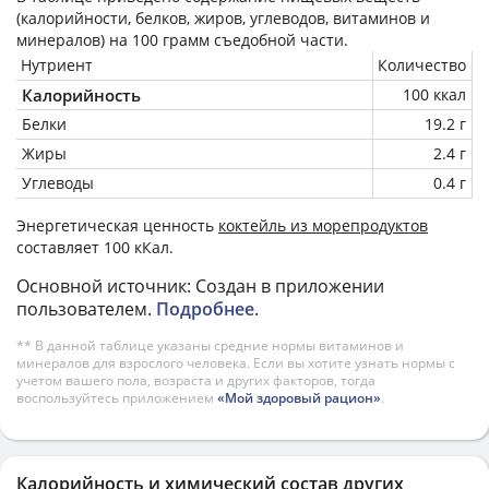
(калорийности, белков, жиров, углеводов, витаминов и
минералов) на
100 грамм
съедобной части.
Нутриент
Количество
Калорийность
100 ккал
Белки
19.2 г
Жиры
2.4 г
Углеводы
0.4 г
Энергетическая ценность
коктейль из морепродуктов
составляет 100 кКал.
Основной источник: Создан в приложении
пользователем.
Подробнее
.
** В данной таблице указаны средние нормы витаминов и
минералов для взрослого человека. Если вы хотите узнать нормы с
учетом вашего пола, возраста и других факторов, тогда
воспользуйтесь приложением
«Мой здоровый рацион»
.
Калорийность и химический состав других