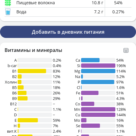
Пищевые волокна
10.8
г
54
%
Вода
7.2
г
0.27
%
Добавить в дневник питания
Витамины и минералы
A
0.2%
Ca
54%
b-car
0.4%
Si
196%
В1
83%
Mg
114%
B2
12%
Na
5.2%
Холин
11%
P
97%
B5
18%
Cl
1.6%
B6
26%
Fe
51%
B9
29%
I
4.3%
B12
~
Co
38%
C
1.1%
Mn
128%
D
~
Cu
144%
E
59%
Mo
16%
H
7%
Se
55%
вит.К
2.4%
F
1.1%