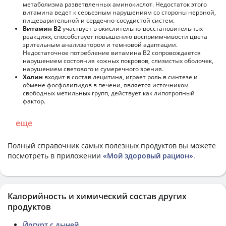
метаболизма разветвленных аминокислот. Недостаток этого
витамина ведет к серьезным нарушениям со стороны нервной,
пищеварительной и сердечно-сосудистой систем.
Витамин В2
участвует в окислительно-восстановительных
реакциях, способствует повышению восприимчивости цвета
зрительным анализатором и темновой адаптации.
Недостаточное потребление витамина В2 сопровождается
нарушением состояния кожных покровов, слизистых оболочек,
нарушением светового и сумеречного зрения.
Холин
входит в состав лецитина, играет роль в синтезе и
обмене фосфолипидов в печени, является источником
свободных метильных групп, действует как липотропный
фактор.
еще
Полный справочник самых полезных продуктов вы можете
посмотреть в приложении
«Мой здоровый рацион»
.
Калорийность и химический состав других
продуктов
Йогурт с дыней