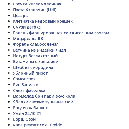
Гречка кисломолочная
Паста Хэллоуин (Lidl)
Цезарь
Клетчатка кедровый орешек
Смузи детокс
Голень фаршированная со сливочным соусом
Моцарелла ВВ
Форель слабосоленая
Ветчина из индейки Лидл
Йогурт безлактозный
Витамины с кальцием
Щербет смородина
Яблочный пирог
Самса своя
Рис Басмати
Салат фасолька
мармелад бон пари вкус кола
Яблоки свежие тушеные мои
Рагу из кабачков
Ужин 24.10.21
Борщ Свой
Rana pescatrice al umido