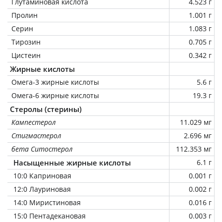
Глутаминовая кислота
4.523 г
Пролин
1.001 г
Серин
1.083 г
Тирозин
0.705 г
Цистеин
0.342 г
Жирные кислоты
Омега-3 жирные кислоты
5.6 г
Омега-6 жирные кислоты
19.3 г
Стеролы (стерины)
Кампестерол
11.029 мг
Стигмастерол
2.696 мг
бета Ситостерол
112.353 мг
Насыщенные жирные кислоты
6.1 г
10:0 Каприновая
0.001 г
12:0 Лауриновая
0.002 г
14:0 Миристиновая
0.016 г
15:0 Пентадекановая
0.003 г