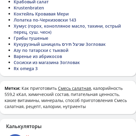
Крабовый салат
Krustenbraten
Коктейль Кровавая Мери
Лопатка по-Черкизовски 143
Хумус (горох, конопляное масло, тахини, острый
перец, суш. чесн)
Грибы тушеные
Кукурузный шницель שניצל תירס Зогловак
Азу по татарски с тыквой
Варенье из абрикосов
Сосиски из магазина Зогловак
Rx omega 3
Метки:
Как приготовить
Смесь салатная
, калорийность
559,2 кКал, химический состав, питательная ценность,
какие витамины, минералы, способ приготовления Смесь
салатная, рецепт, калории, нутриенты
Калькуляторы