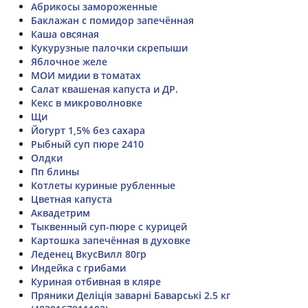
Абрикосы замороженные
Баклажан с помидор запечённая
Каша овсяная
Кукурузные палочки скрепыши
Яблочное желе
МОИ мидии в томатах
Салат квашеная капуста и ДР.
Кекс в микроволновке
Щи
Йогурт 1,5% без сахара
Рыбный суп пюре 2410
Олдки
Пп блины
Котлеты куриные рубленные
Цветная капуста
Аквадетрим
Тыквенный суп-пюре с курицей
Картошка запечённая в духовке
Леденец ВкусВилл 80гр
Индейка с грибами
Куриная отбивная в кляре
Пряники Деліція заварні Баварські 2.5 кг