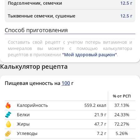
Подсолнечник, семечки
12.5 г
Тыквенные семечки, сушеные
12.5 г
Способ приготовления
Составить свой рецепт с учетом потерь витаминов и
минералов вы можете с помощью калькулятора
рецептов в приложении
"Мой здоровый рацион"
.
Калькулятор рецепта
Пищевая ценность на
100
г
% от РСП
Калорийность
559.2
ккал
37.13
%
Белки
21.9
г
24.33
%
Жиры
47.7
г
72.27
%
Углеводы
7.2
г
5.26
%