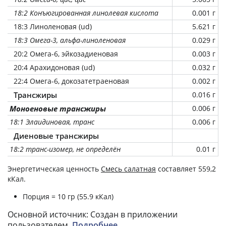
18:2 Конъюгированная линолевая кислота
0.001 г
18:3 Линоленовая (ud)
5.621 г
18:3 Омега-3, альфа-линоленовая
0.029 г
20:2 Омега-6, эйкозадиеновая
0.003 г
20:4 Арахидоновая (ud)
0.032 г
22:4 Омега-6, докозатетраеновая
0.002 г
Трансжиры
0.016 г
Моноеновые трансжиры
0.006 г
18:1 Элаидиновая, транс
0.006 г
Диеновые трансжиры
18:2 транс-изомер, не определён
0.01 г
Энергетическая ценность
Смесь салатная
составляет 559,2
кКал.
Порция = 10 гр (55.9 кКал)
Основной источник: Создан в приложении
пользователем.
Подробнее
.