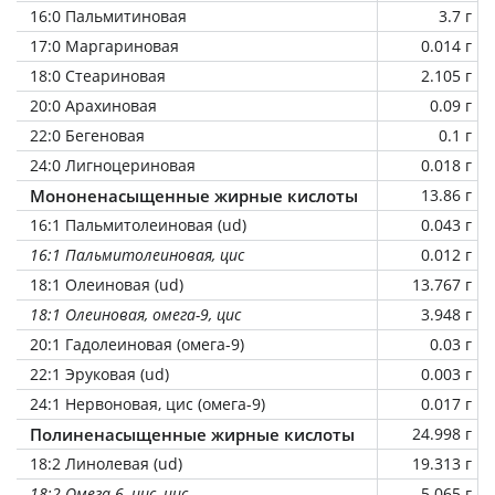
16:0 Пальмитиновая
3.7 г
17:0 Маргариновая
0.014 г
18:0 Стеариновая
2.105 г
20:0 Арахиновая
0.09 г
22:0 Бегеновая
0.1 г
24:0 Лигноцериновая
0.018 г
Мононенасыщенные жирные кислоты
13.86 г
16:1 Пальмитолеиновая (ud)
0.043 г
16:1 Пальмитолеиновая, цис
0.012 г
18:1 Олеиновая (ud)
13.767 г
18:1 Олеиновая, омега-9, цис
3.948 г
20:1 Гадолеиновая (омега-9)
0.03 г
22:1 Эруковая (ud)
0.003 г
24:1 Нервоновая, цис (омега-9)
0.017 г
Полиненасыщенные жирные кислоты
24.998 г
18:2 Линолевая (ud)
19.313 г
18:2 Омега-6, цис, цис
5.065 г