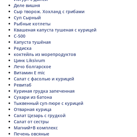
Деле вишня
Сыр творож. Хохланд с грибами
Суп Сырный
Рыбные котлеты
Квашеная капуста тушеная с курицей
C-500
Капуста тушёная
Редиска
коктейль из морепродуктов
Цинк Liksivum
Лечо болгарское
Витамин E mic
Салат с фасолью и курицей
Ревитаб
Куриная грудка запеченная
Сухари из батона
Тыквенный суп-пюре с курицей
Отварная курица
Салат Цезарь с грудкой
Салат от сестры
Магний+В комплекс
Печень овсяные