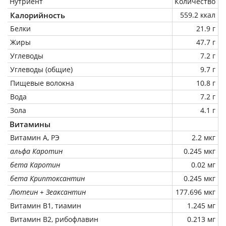
Нутриент
Количество
Калорийность
559.2 ккал
Белки
21.9 г
Жиры
47.7 г
Углеводы
7.2 г
Углеводы (общие)
9.7 г
Пищевые волокна
10.8 г
Вода
7.2 г
Зола
4.1 г
Витамины
Витамин А, РЭ
2.2 мкг
альфа Каротин
0.245 мкг
бета Каротин
0.02 мг
бета Криптоксантин
0.245 мкг
Лютеин + Зеаксантин
177.696 мкг
Витамин В1, тиамин
1.245 мг
Витамин В2, рибофлавин
0.213 мг