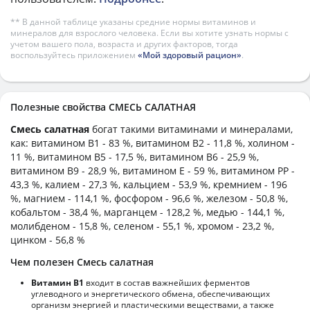
** В данной таблице указаны средние нормы витаминов и
минералов для взрослого человека. Если вы хотите узнать нормы с
учетом вашего пола, возраста и других факторов, тогда
воспользуйтесь приложением
«Мой здоровый рацион»
.
Полезные свойства СМЕСЬ САЛАТНАЯ
Смесь салатная
богат такими витаминами и минералами,
как: витамином B1 - 83 %, витамином B2 - 11,8 %, холином -
11 %, витамином B5 - 17,5 %, витамином B6 - 25,9 %,
витамином B9 - 28,9 %, витамином E - 59 %, витамином PP -
43,3 %, калием - 27,3 %, кальцием - 53,9 %, кремнием - 196
%, магнием - 114,1 %, фосфором - 96,6 %, железом - 50,8 %,
кобальтом - 38,4 %, марганцем - 128,2 %, медью - 144,1 %,
молибденом - 15,8 %, селеном - 55,1 %, хромом - 23,2 %,
цинком - 56,8 %
Чем полезен Смесь салатная
Витамин В1
входит в состав важнейших ферментов
углеводного и энергетического обмена, обеспечивающих
организм энергией и пластическими веществами, а также