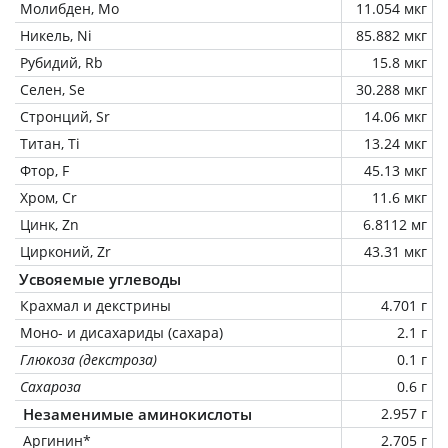
Молибден, Mo
11.054 мкг
Никель, Ni
85.882 мкг
Рубидий, Rb
15.8 мкг
Селен, Se
30.288 мкг
Стронций, Sr
14.06 мкг
Титан, Ti
13.24 мкг
Фтор, F
45.13 мкг
Хром, Cr
11.6 мкг
Цинк, Zn
6.8112 мг
Цирконий, Zr
43.31 мкг
Усвояемые углеводы
Крахмал и декстрины
4.701 г
Моно- и дисахариды (сахара)
2.1 г
Глюкоза (декстроза)
0.1 г
Сахароза
0.6 г
Незаменимые аминокислоты
2.957 г
Аргинин*
2.705 г