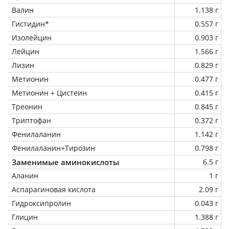
Валин
1.138 г
Гистидин*
0.557 г
Изолейцин
0.903 г
Лейцин
1.566 г
Лизин
0.829 г
Метионин
0.477 г
Метионин + Цистеин
0.415 г
Треонин
0.845 г
Триптофан
0.372 г
Фенилаланин
1.142 г
Фенилаланин+Тирозин
0.798 г
Заменимые аминокислоты
6.5 г
Аланин
1 г
Аспарагиновая кислота
2.09 г
Гидроксипролин
0.043 г
Глицин
1.388 г