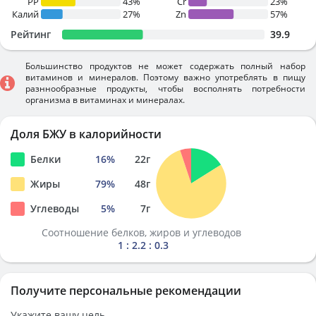
PP
43%
Cr
23%
Калий
27%
Zn
57%
Рейтинг
39.9
Большинство продуктов не может содержать полный набор
витаминов и минералов. Поэтому важно употреблять в пищу
разннообразные продукты, чтобы восполнять потребности
организма в витаминах и минералах.
Доля БЖУ в калорийности
Белки
16
%
22
г
Жиры
79
%
48
г
Углеводы
5
%
7
г
Соотношение белков, жиров и углеводов
1 : 2.2 : 0.3
Получите персональные рекомендации
Укажите вашу цель