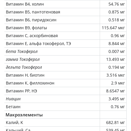
Витамин В4, холин
54.76 мг
Витамин В5, пантотеновая
0.875 мг
Витамин В6, пиридоксин
0.518 мг
Витамин В9, фолаты
115.647 мкг
Витамин C, аскорбиновая
0.96 мг
Витамин Е, альфа токоферол, ТЭ
8.844 мг
бета Токоферол
0.007 мг
гамма Токоферол
13.493 мг
дельта Токоферол
0.194 мг
Витамин Н, биотин
3.516 мкг
Витамин К, филлохинон
2.9 мкг
Витамин РР, НЭ
8.6547 мг
Ниацин
3.495 мг
Бетаин
0.76 мг
Макроэлементы
Калий, K
682.81 мг
Кальций, Ca
539.45 мг