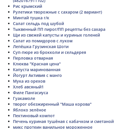
(4820167911102)
Рис крымский
Рулетики творожные с сахаром (2 вариант)
Минтай тушка г/к
Салат сельдь под шубой
Тыквенный ПП пирог/ПП рецепты без сахара
Щи из свежей капусты и куриных голеней
Салат из помидоров с луком
Лепёшка Грузинская Шоти
Суп-пюре из брокколи и сельдерея
Перловка отварная
Клюква "Красная цена"
Капуста маринованная
Йогурт Активия с манго
Мука из орехов
Хлеб авсяный1
Филе Пангасиуса
Гуакамоле
творог обезжиренный "Маша корова"
Яблоко зелёное
Пектиновый компот
Печень куриная тушёная с кабачком и сметаной
микс протеин ванильное мороженное