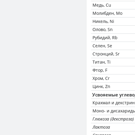
Медь, Cu
Молибден, Mo
Никель, Ni
Олово, Sn
Рубидий, Rb
Селен, Se
Стронций, Sr
Титан, Ti
Фтор, F
Хром, Cr
Цинк, Zn
Усвояемые углев
Крахмал и декстри
Моно- и дисахариды
Глюкоза (декстроза)
Лактоза