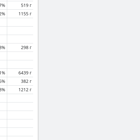
.7%
519 г
.2%
1155 г
.8%
298 г
.1%
6439 г
.6%
382 г
.8%
1212 г