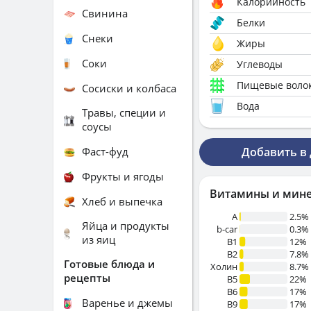
Калорийность
Свинина
Белки
Снеки
Жиры
Соки
Углеводы
Пищевые воло
Сосиски и колбаса
Вода
Травы, специи и
соусы
Фаст-фуд
Добавить в
Фрукты и ягоды
Витамины и мин
Хлеб и выпечка
A
2.5%
Яйца и продукты
b-car
0.3%
из яиц
В1
12%
B2
7.8%
Готовые блюда и
Холин
8.7%
рецепты
B5
22%
B6
17%
Варенье и джемы
B9
17%