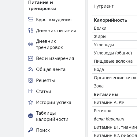
Питание и
Нутриент
тренировки
Курс похудения
Калорийность
Белки
Дневник питания
Жиры
Дневник
Углеводы
тренировок
Углеводы (общие)
Вес и измерения
Пищевые волокна
Общая лента
Вода
Органические кисл
Рецепты
Зола
Статьи
Витамины
Истории успеха
Витамин А, РЭ
Ретинол
Таблицы
калорийности
бета Каротин
Витамин В1, тиамин
Поиск
Витамин В2, рибоф