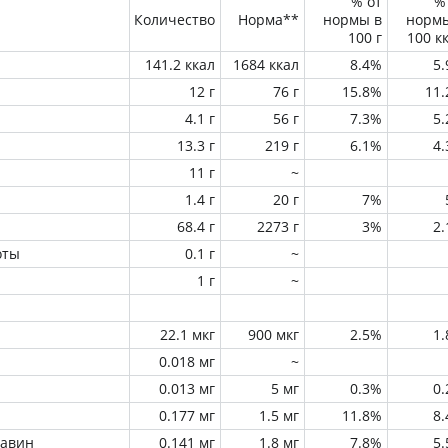
% от
%
Количество
Норма**
нормы в
норм
100 г
100 к
141.2 ккал
1684 ккал
8.4%
5
12 г
76 г
15.8%
11
4.1 г
56 г
7.3%
5
13.3 г
219 г
6.1%
4
11 г
~
1.4 г
20 г
7%
68.4 г
2273 г
3%
2
оты
0.1 г
~
1 г
~
22.1 мкг
900 мкг
2.5%
1
0.018 мг
~
0.013 мг
5 мг
0.3%
0
0.177 мг
1.5 мг
11.8%
8
лавин
0.141 мг
1.8 мг
7.8%
5