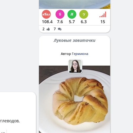
108.4
7.6
5.7
6.3
15
2
7
Луковые завиточки
Автор
Гермиона
глеводов,