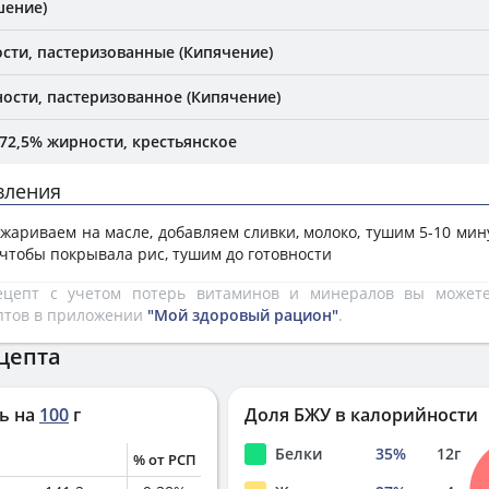
шение)
сти, пастеризованные (Кипячение)
ости, пастеризованное (Кипячение)
72,5% жирности, крестьянское
вления
бжариваем на масле, добавляем сливки, молоко, тушим 5-10 мин
у чтобы покрывала рис, тушим до готовности
рецепт с учетом потерь витаминов и минералов вы може
птов в приложении
"Мой здоровый рацион"
.
цепта
ь на
100
г
Доля БЖУ в калорийности
Белки
35
%
12
г
% от РСП