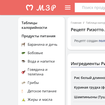
Таблицы
Главная
Таблица кало
калорийности
Рецепт
Ризотто
Продукты питания
Рецепт создан
пол
Баранина и дичь
Бобовые
Вода и напитки
Ингредиенты Р
Говядина и
телятина
Рис белый длинно
Грибы
Куриная грудка (ф
Детское питание
Шампиньоны (Туш
Жиры и масла