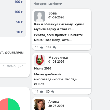
100 г
Интересные блоги
100 г
Вова
01-08-2026
50 г
Как я обманул систему, купил
мультиварку и стал 75...
10 г
Ребята, всем привет! Помните
меня? Того Вову, кото...
14
138
ут. Добавляем
Марусичка
01-08-2026
те с помощью
Июль 2026
Месяц долбаной
многозадачности. Вес 57,4
кг.Вот...
11
80
Алина
30-07-2026