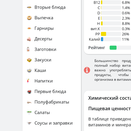
B12
6.8%
Вторые блюда
C
1.4%
D
0.6%
Выпечка
E
2.3%
H
8.8%
Гарниры
вит.К
0.3%
PP
26%
Десерты
Калий
11%
Рейтинг
Заготовки
Закуски
Большинство прод
полный набор вита
Каши
важно употребля
продукты, чтобы
организма в витами
Напитки
Первые блюда
Химический сост
Полуфабрикаты
Пищевая ценност
Салаты
В таблице приведено
Соусы и заправки
витаминов и минера