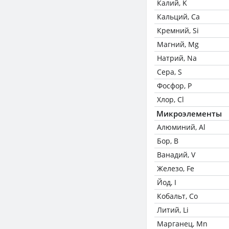
Калий, K
Кальций, Ca
Кремний, Si
Магний, Mg
Натрий, Na
Сера, S
Фосфор, P
Хлор, Cl
Микроэлементы
Алюминий, Al
Бор, B
Ванадий, V
Железо, Fe
Йод, I
Кобальт, Co
Литий, Li
Марганец, Mn