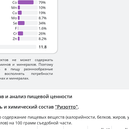
Co
79%
Mn
10%
Cu
19%
Mo
8.7%
Se
34%
F
1.6%
Cr
26%
Zn
8.2%
11.8
уктов не может содержать
минов и минералов. Поэтому
ть в пищу разннообразные
 восполнять потребности
нах и минералах.
ав и анализ пищевой ценности
ь и химический состав
"Ризотто"
.
 содержание пищевых веществ (калорийности, белков, жиров, у
лов) на
100 грамм
съедобной части.