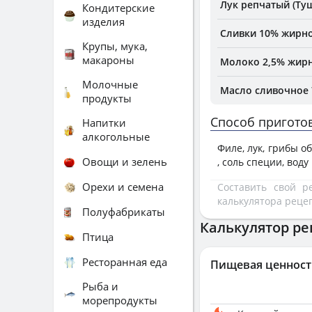
Лук репчатый (Ту
Кондитерские
изделия
Сливки 10% жирно
Крупы, мука,
макароны
Молоко 2,5% жирн
Молочные
Масло сливочное 
продукты
Способ пригото
Напитки
алкогольные
Филе, лук, грибы о
Овощи и зелень
, соль специи, вод
Орехи и семена
Составить свой 
калькулятора реце
Полуфабрикаты
Калькулятор ре
Птица
Ресторанная еда
Пищевая ценност
Рыба и
морепродукты