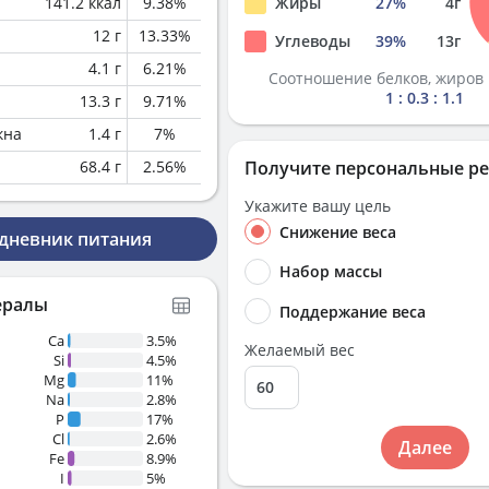
141.2
ккал
9.38
%
Жиры
27
%
4
г
12
г
13.33
%
Углеводы
39
%
13
г
4.1
г
6.21
%
Соотношение белков, жиров 
1 : 0.3 : 1.1
13.3
г
9.71
%
кна
1.4
г
7
%
68.4
г
2.56
%
Получите персональные р
Укажите вашу цель
Снижение веса
 дневник питания
Набор массы
ералы
Поддержание веса
Ca
3.5%
Желаемый вес
Si
4.5%
Mg
11%
Na
2.8%
P
17%
Cl
2.6%
Далее
Fe
8.9%
I
5%