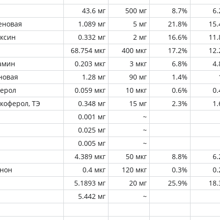
43.6 мг
500 мг
8.7%
6
еновая
1.089 мг
5 мг
21.8%
15
оксин
0.332 мг
2 мг
16.6%
11
68.754 мкг
400 мкг
17.2%
12
амин
0.203 мкг
3 мкг
6.8%
4
новая
1.28 мг
90 мг
1.4%
ферол
0.059 мкг
10 мкг
0.6%
0
окоферол, ТЭ
0.348 мг
15 мг
2.3%
1
0.001 мг
~
0.025 мг
~
0.005 мг
~
4.389 мкг
50 мкг
8.8%
6
инон
0.4 мкг
120 мкг
0.3%
0
5.1893 мг
20 мг
25.9%
18
5.442 мг
~