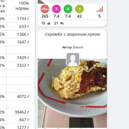
 от
100%
ы в
нормы
кал
265
7.4
7.4
42
5
.9%
1193 г
10
21
.2%
633 г
.2%
1366 г
Скрамбл с жареным луком
.3%
1647 г
Автор
Ольга
5%
1429 г
.1%
3323 г
.8%
4072 г
.2%
38462 г
.4%
847 г
.5%
1277 г