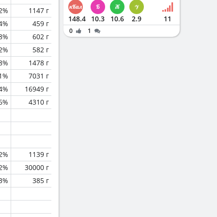
.2%
1147 г
148.4
10.3
10.6
2.9
11
.4%
459 г
0
1
.8%
602 г
.2%
582 г
.8%
1478 г
1%
7031 г
.4%
16949 г
.6%
4310 г
.2%
1139 г
.2%
30000 г
.3%
385 г