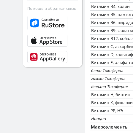
Витамин В4, холин
Помощь и обратная связь
Витамин В5, пантот
Витамин В6, пирид
Витамин В9, фолаты
Витамин В12, кобал
Витамин C, аскорби
Витамин D, кальци
Витамин Е, альфа т
бета Токоферол
гамма Токоферол
дельта Токоферол
Витамин Н, биотин
Витамин К, филлох
Витамин РР, НЭ
Ниацин
Макроэлементы