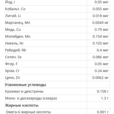
Йод, I
0.05 мкг
Кобальт, Co
0.055 мкг
Литий, Li
0.018 мкг
Марганец, Mn
0.0049 мг
Медь, Cu
0.79 мкг
Молибден, Mo
0.154 мкг
Никель, Ni
0.103 мкг
Рубидий, Rb
0.4 мкг
Селен, Se
0.086 мкг
Фтор, F
0.05 мкг
Хром, Cr
0.24 мкг
Цинк, Zn
0.0062 мг
Усвояемые углеводы
Крахмал и декстрины
0.158 г
Моно- и дисахариды (сахара)
1.3 г
Жирные кислоты
Омега-6 жирные кислоты
0.001 г