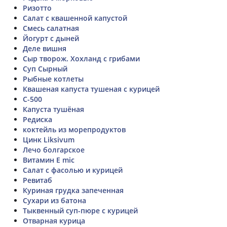
Ризотто
Салат с квашенной капустой
Смесь салатная
Йогурт с дыней
Деле вишня
Сыр творож. Хохланд с грибами
Суп Сырный
Рыбные котлеты
Квашеная капуста тушеная с курицей
C-500
Капуста тушёная
Редиска
коктейль из морепродуктов
Цинк Liksivum
Лечо болгарское
Витамин E mic
Салат с фасолью и курицей
Ревитаб
Куриная грудка запеченная
Сухари из батона
Тыквенный суп-пюре с курицей
Отварная курица