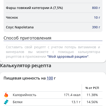
Фарш говяжий категории А (7,5%)
800 г
Чеснок
10 г
Соус Napoletana
390 г
Способ приготовления
Составить свой рецепт с учетом потерь витаминов и
минералов вы можете с помощью калькулятора
рецептов в приложении
"Мой здоровый рацион"
.
Калькулятор рецепта
Пищевая ценность на
100
г
% от РСП
Калорийность
171.4
ккал
11.38
%
Белки
13.1
г
14.56
%