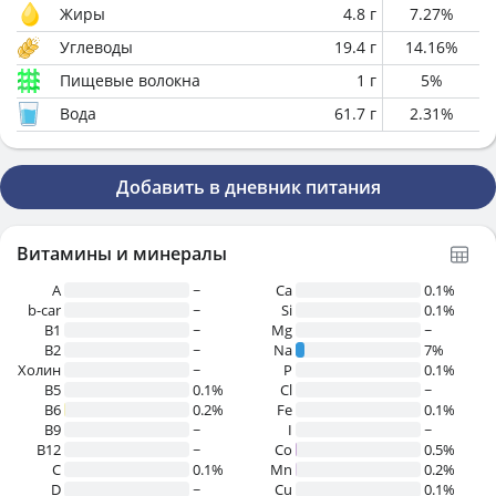
Жиры
4.8
г
7.27
%
Углеводы
19.4
г
14.16
%
Пищевые волокна
1
г
5
%
Вода
61.7
г
2.31
%
Добавить в дневник питания
Витамины и минералы
A
~
Ca
0.1%
b-car
~
Si
0.1%
В1
~
Mg
~
B2
~
Na
7%
Холин
~
P
0.1%
B5
0.1%
Cl
~
B6
0.2%
Fe
0.1%
B9
~
I
~
B12
~
Co
0.5%
C
0.1%
Mn
0.2%
D
~
Cu
0.1%