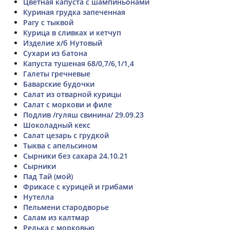
Цветная капуста с шампиньонами
Куриная грудка запеченная
Рагу с тыквой
Курица в сливках и кетчуп
Изделие х/б Нутовый
Сухари из батона
Капуста тушеная 68/0,7/6,1/1,4
Галеты гречневые
Баварские будочки
Салат из отварной курицы
Салат с моркови и филе
Подлив /гуляш свинина/ 29.09.23
Шоколадный кекс
Салат цезарь с грудкой
Тыква с апельсином
Сырники без сахара 24.10.21
Сырники
Пад Тай (мой)
Фрикасе с курицей и грибами
Нутелла
Пельмени стародворье
Салам из калтмар
Редька с морковью