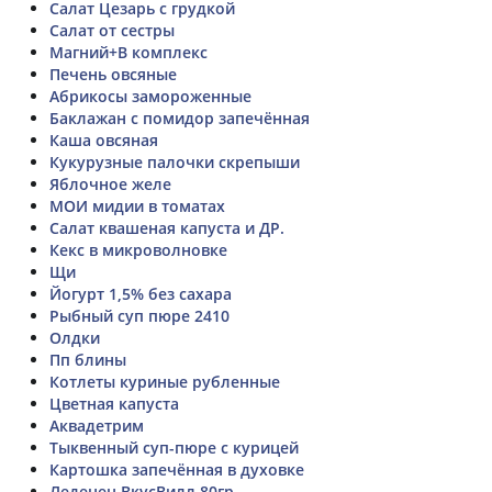
Салат Цезарь с грудкой
Салат от сестры
Магний+В комплекс
Печень овсяные
Абрикосы замороженные
Баклажан с помидор запечённая
Каша овсяная
Кукурузные палочки скрепыши
Яблочное желе
МОИ мидии в томатах
Салат квашеная капуста и ДР.
Кекс в микроволновке
Щи
Йогурт 1,5% без сахара
Рыбный суп пюре 2410
Олдки
Пп блины
Котлеты куриные рубленные
Цветная капуста
Аквадетрим
Тыквенный суп-пюре с курицей
Картошка запечённая в духовке
Леденец ВкусВилл 80гр