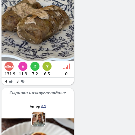
131.9
11.3
7.2
6.5
0
4
3
Сырники низкоуглеводные
Автор
ДД