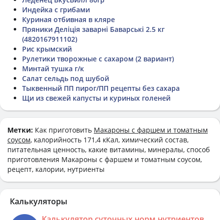
Индейка с грибами
Куриная отбивная в кляре
Пряники Деліція заварні Баварські 2.5 кг
(4820167911102)
Рис крымский
Рулетики творожные с сахаром (2 вариант)
Минтай тушка г/к
Салат сельдь под шубой
Тыквенный ПП пирог/ПП рецепты без сахара
Щи из свежей капусты и куриных голеней
Метки:
Как приготовить
Макароны с фаршем и томатным
соусом
, калорийность 171,4 кКал, химический состав,
питательная ценность, какие витамины, минералы, способ
приготовления Макароны с фаршем и томатным соусом,
рецепт, калории, нутриенты
Калькуляторы
Калькулятор суточных норм нутриентов