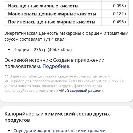
Насыщенные жирные кислоты
0.095 г
Мононенасыщенные жирные кислоты
0.182 г
Полиненасыщенные жирные кислоты
0.496 г
Энергетическая ценность
Макароны с фаршем и томатным
соусом
составляет 171,4 кКал.
Порция = 236 гр (404.5 кКал)
Основной источник: Создан в приложении
пользователем.
Подробнее
.
** В данной таблице указаны средние нормы витаминов и
минералов для взрослого человека. Если вы хотите узнать нормы с
учетом вашего пола, возраста и других факторов, тогда
воспользуйтесь приложением
«Мой здоровый рацион»
.
Калорийность и химический состав других
продуктов
Соус для макарон с итальянскими травами