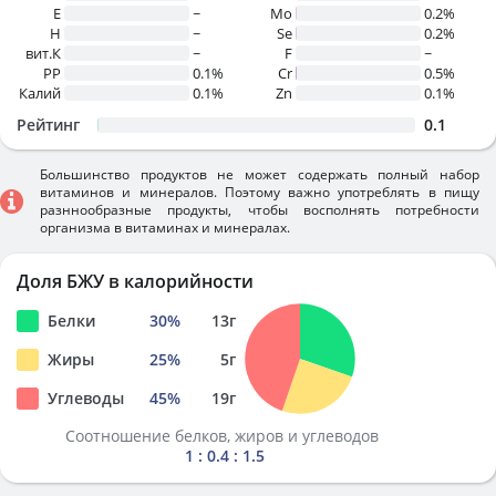
E
~
Mo
0.2%
H
~
Se
0.2%
вит.К
~
F
~
PP
0.1%
Cr
0.5%
Калий
0.1%
Zn
0.1%
Рейтинг
0.1
Большинство продуктов не может содержать полный набор
витаминов и минералов. Поэтому важно употреблять в пищу
разннообразные продукты, чтобы восполнять потребности
организма в витаминах и минералах.
Доля БЖУ в калорийности
Белки
30
%
13
г
Жиры
25
%
5
г
Углеводы
45
%
19
г
Соотношение белков, жиров и углеводов
1 : 0.4 : 1.5