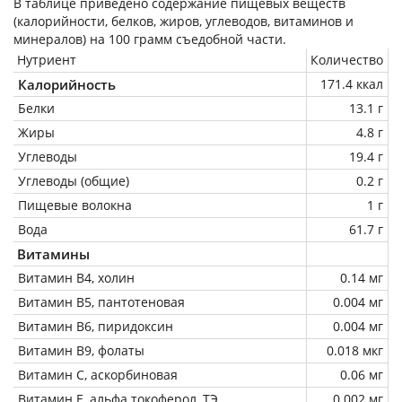
В таблице приведено содержание пищевых веществ
(калорийности, белков, жиров, углеводов, витаминов и
минералов) на
100 грамм
съедобной части.
Нутриент
Количество
Калорийность
171.4 ккал
Белки
13.1 г
Жиры
4.8 г
Углеводы
19.4 г
Углеводы (общие)
0.2 г
Пищевые волокна
1 г
Вода
61.7 г
Витамины
Витамин В4, холин
0.14 мг
Витамин В5, пантотеновая
0.004 мг
Витамин В6, пиридоксин
0.004 мг
Витамин В9, фолаты
0.018 мкг
Витамин C, аскорбиновая
0.06 мг
Витамин Е, альфа токоферол, ТЭ
0.002 мг