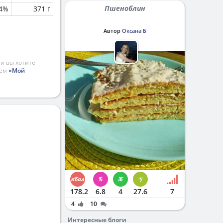
Пшеноблин
.4%
371 г
Автор
Оксана Б
и вы хотите
ием
«Мой
178.2
6.8
4
27.6
7
4
10
Интересные блоги