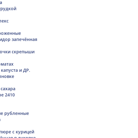
а
грудкой
лекс
роженные
идор запечённая
лочки скрепыши
оматах
капуста и ДР.
лновке
 сахара
е 2410
ые рубленные
а
пюре с курицей
ённая в духовке