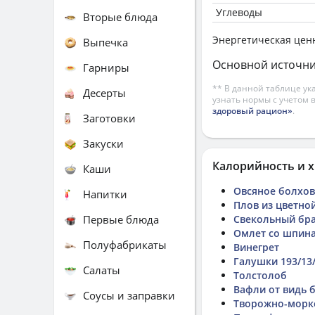
Углеводы
Вторые блюда
Энергетическая цен
Выпечка
Основной источни
Гарниры
** В данной таблице ук
Десерты
узнать нормы с учетом 
здоровый рацион»
.
Заготовки
Закуски
Калорийность и х
Каши
Овсяное болхов
Напитки
Плов из цветно
Первые блюда
Свекольный бр
Омлет со шпин
Полуфабрикаты
Винегрет
Галушки 193/13/
Салаты
Толстолоб
Вафли от видь 
Соусы и заправки
Творожно-морк