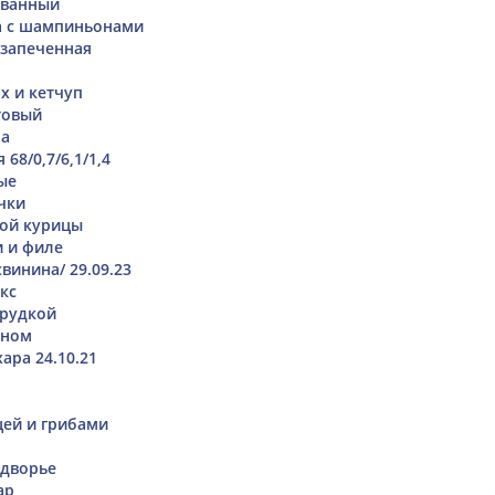
ованный
а с шампиньонами
 запеченная
х и кетчуп
товый
на
68/0,7/6,1/1,4
ые
чки
ной курицы
и и филе
винина/ 29.09.23
кс
грудкой
ином
ара 24.10.21
цей и грибами
одворье
ар