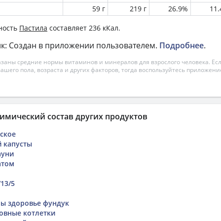
59 г
219 г
26.9%
11
ность
Пастила
составляет 236 кКал.
к: Создан в приложении пользователем.
Подробнее
.
азаны средние нормы витаминов и минералов для взрослого человека. Есл
вашего пола, возраста и других факторов, тогда воспользуйтесь приложен
имический состав других продуктов
ское
й капусты
ауни
атом
13/5
бы здоровье фундук
овные котлетки