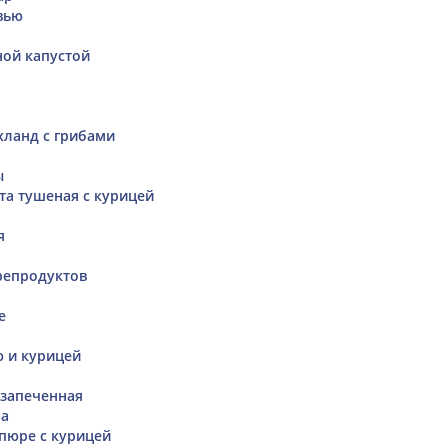
вью
ной капустой
хланд с грибами
ы
та тушеная с курицей
я
репродуктов
е
ю и курицей
 запеченная
на
пюре с курицей