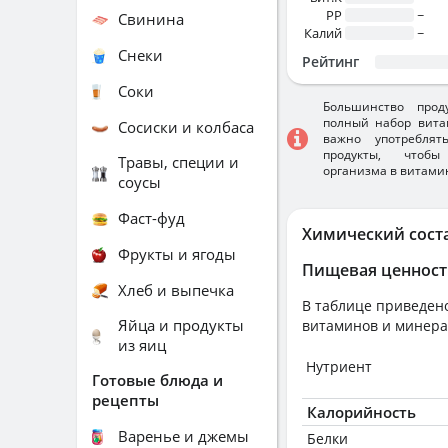
PP
~
Свинина
Калий
~
Снеки
Рейтинг
Соки
Большинство прод
полный набор вита
Сосиски и колбаса
важно употребля
продукты, чтобы
Травы, специи и
организма в витами
соусы
Фаст-фуд
Химический сост
Фрукты и ягоды
Пищевая ценност
Хлеб и выпечка
В таблице приведено
Яйца и продукты
витаминов и минера
из яиц
Нутриент
Готовые блюда и
рецепты
Калорийность
Варенье и джемы
Белки