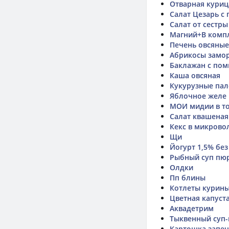
Отварная куриц
Салат Цезарь с 
Салат от сестры
Магний+В комп
Печень овсяные
Абрикосы замо
Баклажан с пом
Каша овсяная
Кукурузные па
Яблочное желе
МОИ мидии в т
Салат квашеная 
Кекс в микрово
Щи
Йогурт 1,5% без
Рыбный суп пюр
Олдки
Пп блины
Котлеты курин
Цветная капуст
Аквадетрим
Тыквенный суп-
Картошка запеч