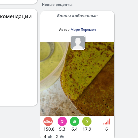
Новые рецепты
Блины кабачковые
екомендации
Автор
Море Перемен
150.8
5.3
6.4
17.9
6
4
2