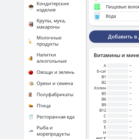
Кондитерские
Пищевые воло
изделия
Вода
Крупы, мука,
макароны
Добавить в
Молочные
продукты
Напитки
Витамины и мин
алкогольные
A
~
b-car
~
Овощи и зелень
В1
~
B2
~
Орехи и семена
Холин
~
B5
~
Полуфабрикаты
B6
~
B9
~
Птица
B12
~
C
~
Ресторанная еда
D
~
E
~
Рыба и
H
~
морепродукты
вит.К
~