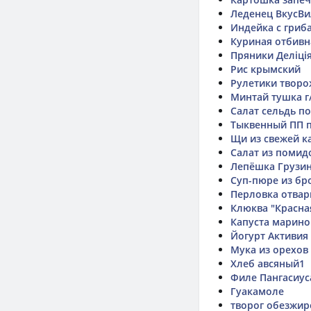
Леденец ВкусВи
Индейка с гриб
Куриная отбивн
Пряники Деліція 
Рис крымский
Рулетики творож
Минтай тушка г
Салат сельдь п
Тыквенный ПП п
Щи из свежей к
Салат из помид
Лепёшка Грузи
Суп-пюре из бр
Перловка отвар
Клюква "Красна
Капуста марино
Йогурт Активия 
Мука из орехов
Хлеб авсяный1
Филе Пангасиус
Гуакамоле
творог обезжир