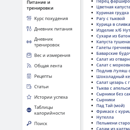
Перец фаршир
Питание и
Цветная капуст
тренировки
Куриная грудка
Курс похудения
Рагу с тыквой
Курица в сливка
Дневник питания
Изделие х/б Ну
Сухари из бато
Дневник
Капуста тушеная 
тренировок
Галеты гречнев
Баварские будо
Вес и измерения
Салат из отвар
Салат с морков
Общая лента
Подлив /гуляш с
Рецепты
Шоколадный ке
Салат цезарь с 
Статьи
Тыква с апельс
Сырники без сах
Истории успеха
Сырники
Пад Тай (мой)
Таблицы
Фрикасе с кури
калорийности
Нутелла
Пельмени стар
Поиск
Салам из калтм