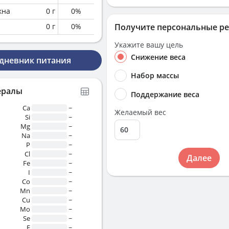
кна
0
г
0
%
0
г
0
%
Получите персональные р
Укажите вашу цель
Снижение веса
 дневник питания
Набор массы
ералы
Поддержание веса
Ca
~
Желаемый вес
Si
~
Mg
~
Na
~
P
~
Cl
~
Далее
Fe
~
I
~
Co
~
Mn
~
Cu
~
Mo
~
Se
~
F
~