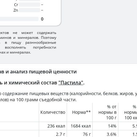
Cr
~
Zn
~
0
уктов не может содержать
минов и минералов. Поэтому
ть в пищу разннообразные
 восполнять потребности
нах и минералах.
ав и анализ пищевой ценности
ь и химический состав
"Пастила"
.
 содержание пищевых веществ (калорийности, белков, жиров, у
лов) на
100 грамм
съедобной части.
% от
%
Количество
Норма**
нормы в
норм
100 г
100 к
236 ккал
1684 ккал
14%
5
2.7 г
76 г
3.6%
1