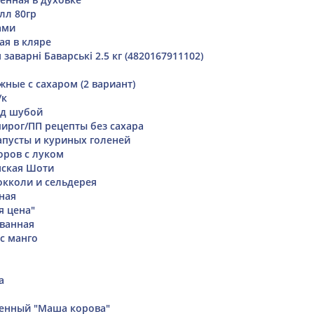
лл 80гр
ами
ая в кляре
заварні Баварські 2.5 кг (4820167911102)
ные с сахаром (2 вариант)
/к
од шубой
ирог/ПП рецепты без сахара
апусты и куриных голеней
оров с луком
нская Шоти
окколи и сельдерея
ная
я цена"
ванная
с манго
а
енный "Маша корова"