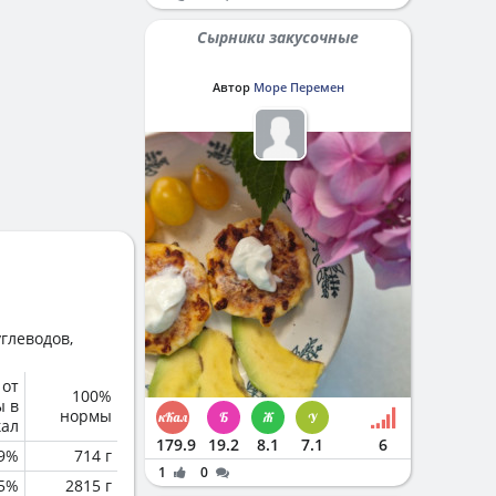
Сырники закусочные
Автор
Море Перемен
глеводов,
 от
100%
ы в
нормы
кал
179.9
19.2
8.1
7.1
6
.9%
714 г
1
0
.5%
2815 г