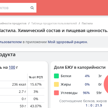
рийности продуктов
Таблица продуктов пользователей
Пастила
Пастила
. Химический состав и пищевая ценность
льзователем
в приложении
Мой здоровый рацион
.
одукта
ь на
100
г
Доля БЖУ в калорийности
Белки
4
%
3
г
% от РСП
236
ккал
15.67
%
Жиры
0
%
0
г
2.7
г
3
%
Углеводы
96
%
59
г
0
г
0
%
Соотношение белков, жиров 
1 : 0 : 21.9
59
г
43.07
%