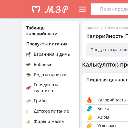
Таблицы
Главная
Таблица кало
калорийности
Калорийность
Продукты питания
Продукт создан
по
Баранина и дичь
Калькулятор пр
Бобовые
Вода и напитки
Пищевая ценност
Говядина и
телятина
Калорийность
Грибы
Белки
Детское питание
Жиры
Жиры и масла
Углеводы