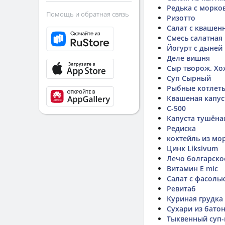
Редька с морко
Помощь и обратная связь
Ризотто
Салат с квашен
Смесь салатная
Йогурт с дыней
Деле вишня
Сыр творож. Хо
Суп Сырный
Рыбные котлет
Квашеная капус
C-500
Капуста тушёна
Редиска
коктейль из мо
Цинк Liksivum
Лечо болгарско
Витамин E mic
Салат с фасоль
Ревитаб
Куриная грудка
Сухари из бато
Тыквенный суп-