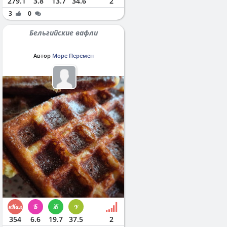
279.1
3.8
13.7
34.6
2
3
0
Бельгийские вафли
Автор
Море Перемен
354
6.6
19.7
37.5
2