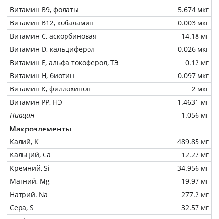
Витамин В9, фолаты
5.674 мкг
Витамин В12, кобаламин
0.003 мкг
Витамин C, аскорбиновая
14.18 мг
Витамин D, кальциферол
0.026 мкг
Витамин Е, альфа токоферол, ТЭ
0.12 мг
Витамин Н, биотин
0.097 мкг
Витамин К, филлохинон
2 мкг
Витамин РР, НЭ
1.4631 мг
Ниацин
1.056 мг
Макроэлементы
Калий, K
489.85 мг
Кальций, Ca
12.22 мг
Кремний, Si
34.956 мг
Магний, Mg
19.97 мг
Натрий, Na
277.2 мг
Сера, S
32.57 мг