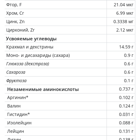
Фтор, F
21.04 мкг
Хром, Cr
6.99 мкг
Цинк, Zn
0.3338 мг
Цирконий, Zr
2.12 мкг
Усвояемые углеводы
Крахмал и декстрины
14.59 г
Моно- и дисахариды (сахара)
0.9 г
Глюкоза (декстроза)
0.6 г
Сахароза
0.6 г
Фруктоза
0.1 г
Незаменимые аминокислоты
0.737 г
Аргинин*
0.102 г
Валин
0.124 г
Гистидин*
0.031 г
Изолейцин
0.088 г
Лейцин
0.131 г
Лизин
0.138 г