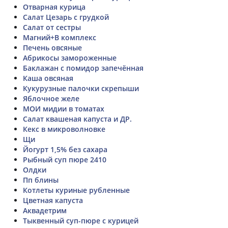
Отварная курица
Салат Цезарь с грудкой
Салат от сестры
Магний+В комплекс
Печень овсяные
Абрикосы замороженные
Баклажан с помидор запечённая
Каша овсяная
Кукурузные палочки скрепыши
Яблочное желе
МОИ мидии в томатах
Салат квашеная капуста и ДР.
Кекс в микроволновке
Щи
Йогурт 1,5% без сахара
Рыбный суп пюре 2410
Олдки
Пп блины
Котлеты куриные рубленные
Цветная капуста
Аквадетрим
Тыквенный суп-пюре с курицей