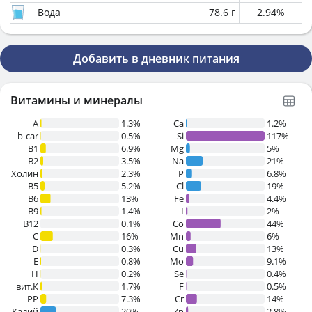
Вода
78.6
г
2.94
%
Добавить в дневник питания
Витамины и минералы
A
1.3%
Ca
1.2%
b-car
0.5%
Si
117%
В1
6.9%
Mg
5%
B2
3.5%
Na
21%
Холин
2.3%
P
6.8%
B5
5.2%
Cl
19%
B6
13%
Fe
4.4%
B9
1.4%
I
2%
B12
0.1%
Co
44%
C
16%
Mn
6%
D
0.3%
Cu
13%
E
0.8%
Mo
9.1%
H
0.2%
Se
0.4%
вит.К
1.7%
F
0.5%
PP
7.3%
Cr
14%
Калий
20%
Zn
2.8%