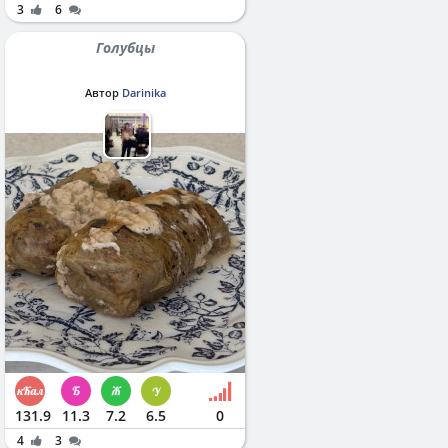
3
6
Голубцы
Автор
Darinika
131.9
11.3
7.2
6.5
0
4
3