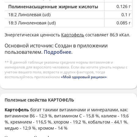
Полиненасыщенные жирные кислоты
0.126 г
18:2 Линолевая (ud)
0.1 г
18:3 Линоленовая (ud)
0.085 г
Энергетическая ценность
Картофель
составляет 86,9 кКал.
Основной источник: Создан в приложении
пользователем.
Подробнее
.
** В данной таблице указаны средние нормы витаминов и
минералов для взрослого человека. Если вы хотите узнать нормы с
учетом вашего пола, возраста и других факторов, тогда
воспользуйтесь приложением
«Мой здоровый рацион»
.
Полезные свойства КАРТОФЕЛЬ
Картофель
богат такими витаминами и минералами, как:
витамином B6 - 12,9 %, витамином C - 15,8 %, калием - 19,6
%, кремнием - 116,5 %, хлором - 19,2 %, кобальтом - 44,1 %,
медью - 12,9 %, хромом - 14 %