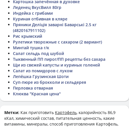
Картошка запечённая в духовке
Леденец ВкусВилл 80гр
Индейка с грибами
Куриная отбивная в кляре
Пряники Деліція заварні Баварські 2.5 кг
(4820167911102)
Рис крымский
Рулетики творожные с сахаром (2 вариант)
Минтай тушка г/к
Салат сельдь под шубой
Тыквенный ПП пирог/ПП рецепты без сахара
Щи из свежей капусты и куриных голеней
Салат из помидоров с луком
Лепёшка Грузинская Шоти
Суп-пюре из брокколи и сельдерея
Перловка отварная
Клюква "Красная цена"
Метки:
Как приготовить
Картофель
, калорийность 86,9
кКал, химический состав, питательная ценность, какие
витамины, минералы, способ приготовления Картофель,