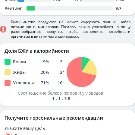
Рейтинг
9.7
Большинство продуктов не может содержать полный набор
витаминов и минералов. Поэтому важно употреблять в пищу
разннообразные продукты, чтобы восполнять потребности
организма в витаминах и минералах.
Доля БЖУ в калорийности
Белки
9
%
2
г
Жиры
20
%
2
г
Углеводы
71
%
16
г
Соотношение белков, жиров и углеводов
1 : 1 : 7.8
Получите персональные рекомендации
Укажите вашу цель