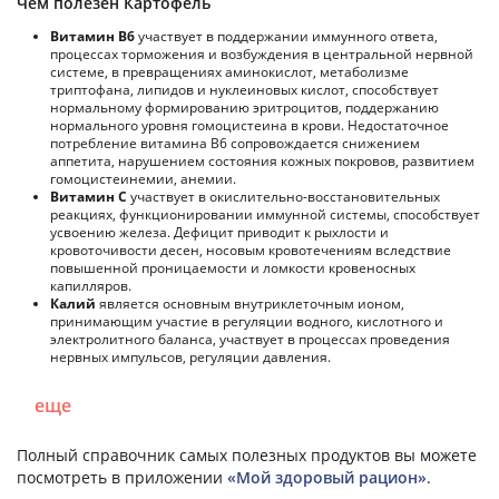
Чем полезен Картофель
Витамин В6
участвует в поддержании иммунного ответа,
процессах торможения и возбуждения в центральной нервной
системе, в превращениях аминокислот, метаболизме
триптофана, липидов и нуклеиновых кислот, способствует
нормальному формированию эритроцитов, поддержанию
нормального уровня гомоцистеина в крови. Недостаточное
потребление витамина В6 сопровождается снижением
аппетита, нарушением состояния кожных покровов, развитием
гомоцистеинемии, анемии.
Витамин С
участвует в окислительно-восстановительных
реакциях, функционировании иммунной системы, способствует
усвоению железа. Дефицит приводит к рыхлости и
кровоточивости десен, носовым кровотечениям вследствие
повышенной проницаемости и ломкости кровеносных
капилляров.
Калий
является основным внутриклеточным ионом,
принимающим участие в регуляции водного, кислотного и
электролитного баланса, участвует в процессах проведения
нервных импульсов, регуляции давления.
еще
Полный справочник самых полезных продуктов вы можете
посмотреть в приложении
«Мой здоровый рацион»
.