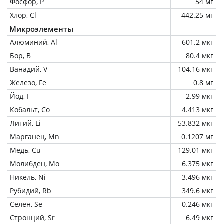
Фосфор, P
54 мг
Хлор, Cl
442.25 мг
Микроэлементы
Алюминий, Al
601.2 мкг
Бор, B
80.4 мкг
Ванадий, V
104.16 мкг
Железо, Fe
0.8 мг
Йод, I
2.99 мкг
Кобальт, Co
4.413 мкг
Литий, Li
53.832 мкг
Марганец, Mn
0.1207 мг
Медь, Cu
129.01 мкг
Молибден, Mo
6.375 мкг
Никель, Ni
3.496 мкг
Рубидий, Rb
349.6 мкг
Селен, Se
0.246 мкг
Стронций, Sr
6.49 мкг