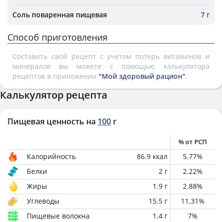
Соль поваренная пищевая
7 г
Способ приготовления
Составить свой рецепт с учетом потерь витаминов и
минералов вы можете с помощью калькулятора
рецептов в приложении
"Мой здоровый рацион"
.
Калькулятор рецепта
Пищевая ценность на
100
г
% от РСП
Калорийность
86.9
ккал
5.77
%
Белки
2
г
2.22
%
Жиры
1.9
г
2.88
%
Углеводы
15.5
г
11.31
%
Пищевые волокна
1.4
г
7
%