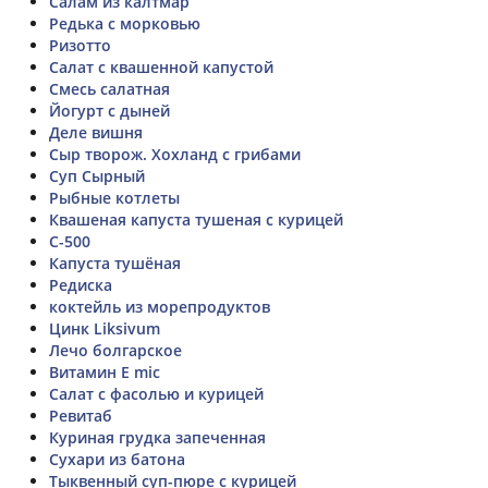
Салам из калтмар
Редька с морковью
Ризотто
Салат с квашенной капустой
Смесь салатная
Йогурт с дыней
Деле вишня
Сыр творож. Хохланд с грибами
Суп Сырный
Рыбные котлеты
Квашеная капуста тушеная с курицей
C-500
Капуста тушёная
Редиска
коктейль из морепродуктов
Цинк Liksivum
Лечо болгарское
Витамин E mic
Салат с фасолью и курицей
Ревитаб
Куриная грудка запеченная
Сухари из батона
Тыквенный суп-пюре с курицей