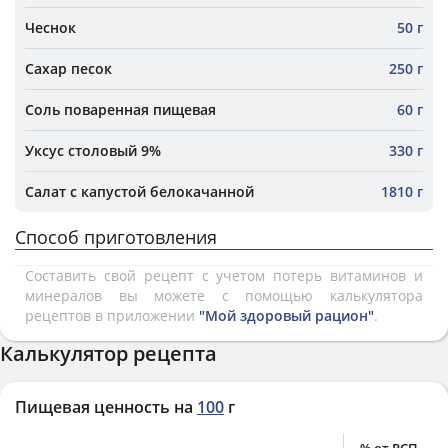
Чеснок
50 г
Сахар песок
250 г
Соль поваренная пищевая
60 г
Уксус столовый 9%
330 г
Салат с капустой белокачанной
1810 г
Способ приготовления
Составить свой рецепт с учетом потерь витаминов и
минералов вы можете с помощью калькулятора
рецептов в приложении
"Мой здоровый рацион"
.
Калькулятор рецепта
Пищевая ценность на
100
г