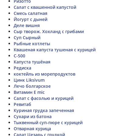
Ризотто
Салат с квашенной капустой
Смесь салатная
Йогурт с дыней
Деле вишня
Сыр творож. Хохланд с грибами
Суп Сырный
Рыбные котлеты
Квашеная капуста тушеная с курицей
C-500
Капуста тушёная
Редиска
коктейль из морепродуктов
Цинк Liksivum
Лечо болгарское
Витамин E mic
Салат с фасолью и курицей
Ревитаб
Куриная грудка запеченная
Сухари из батона
Тыквенный суп-пюре с курицей
Отварная курица
Салат Цезарь с грудкой