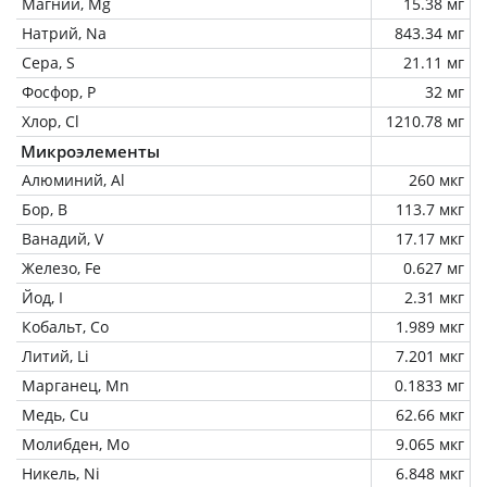
Магний, Mg
15.38 мг
Натрий, Na
843.34 мг
Сера, S
21.11 мг
Фосфор, P
32 мг
Хлор, Cl
1210.78 мг
Микроэлементы
Алюминий, Al
260 мкг
Бор, B
113.7 мкг
Ванадий, V
17.17 мкг
Железо, Fe
0.627 мг
Йод, I
2.31 мкг
Кобальт, Co
1.989 мкг
Литий, Li
7.201 мкг
Марганец, Mn
0.1833 мг
Медь, Cu
62.66 мкг
Молибден, Mo
9.065 мкг
Никель, Ni
6.848 мкг