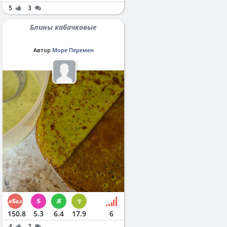
5
3
Блины кабачковые
Автор
Море Перемен
150.8
5.3
6.4
17.9
6
4
2