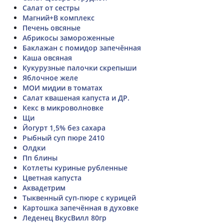
Салат от сестры
Магний+В комплекс
Печень овсяные
Абрикосы замороженные
Баклажан с помидор запечённая
Каша овсяная
Кукурузные палочки скрепыши
Яблочное желе
МОИ мидии в томатах
Салат квашеная капуста и ДР.
Кекс в микроволновке
Щи
Йогурт 1,5% без сахара
Рыбный суп пюре 2410
Олдки
Пп блины
Котлеты куриные рубленные
Цветная капуста
Аквадетрим
Тыквенный суп-пюре с курицей
Картошка запечённая в духовке
Леденец ВкусВилл 80гр