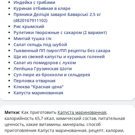
Индейка с грибами
Куриная отбивная в кляре
Пряники Деліція заварні Баварські 2.5 кг
(4820167911102)
Рис крымский
Рулетики творожные с сахаром (2 вариант)
Минтай тушка г/к
Салат сельдь под шубой
Тыквенный ПП пирог/ПП рецепты без сахара
Щи из свежей капусты и куриных голеней
Салат из помидоров с луком
Лепёшка Грузинская Шоти
Суп-пюре из брокколи и сельдерея
Перловка отварная
Клюква "Красная цена"
Капуста маринованная
Метки:
Как приготовить
Капуста маринованная
,
калорийность 65,7 кКал, химический состав, питательная
ценность, какие витамины, минералы, способ
приготовления Капуста маринованная, рецепт, калории,