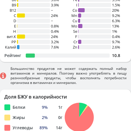
B9
3.9%
I
1.5%
B12
~
Co
20%
C
24%
Mn
9.2%
D
~
Cu
6.3%
E
0.8%
Mo
13%
H
0.4%
Se
1%
вит.К
24%
F
0.4%
PP
3.2%
Cr
9.7%
Калий
7.6%
Zn
2.6%
Рейтинг
10.8
Большинство продуктов не может содержать полный набор
витаминов и минералов. Поэтому важно употреблять в пищу
разннообразные продукты, чтобы восполнять потребности
организма в витаминах и минералах.
Доля БЖУ в калорийности
Белки
9
%
1
г
Жиры
2
%
0
г
Углеводы
89
%
14
г