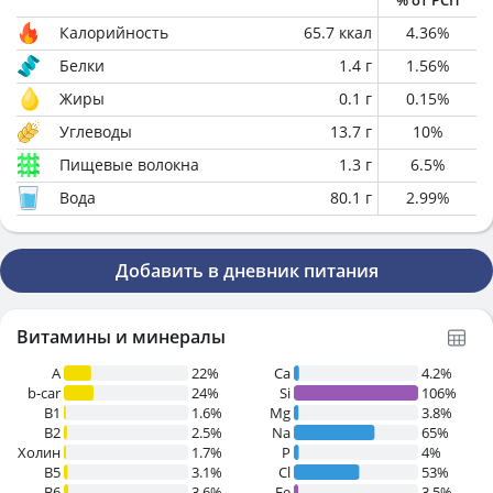
% от РСП
Калорийность
65.7
ккал
4.36
%
Белки
1.4
г
1.56
%
Жиры
0.1
г
0.15
%
Углеводы
13.7
г
10
%
Пищевые волокна
1.3
г
6.5
%
Вода
80.1
г
2.99
%
Добавить в дневник питания
Витамины и минералы
A
22%
Ca
4.2%
b-car
24%
Si
106%
В1
1.6%
Mg
3.8%
B2
2.5%
Na
65%
Холин
1.7%
P
4%
B5
3.1%
Cl
53%
B6
3.6%
Fe
3.5%