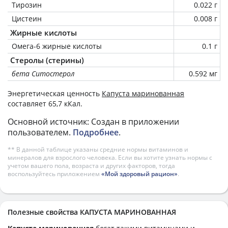
Тирозин
0.022 г
Цистеин
0.008 г
Жирные кислоты
Омега-6 жирные кислоты
0.1 г
Стеролы (стерины)
бета Ситостерол
0.592 мг
Энергетическая ценность
Капуста маринованная
составляет 65,7 кКал.
Основной источник: Создан в приложении
пользователем.
Подробнее
.
** В данной таблице указаны средние нормы витаминов и
минералов для взрослого человека. Если вы хотите узнать нормы с
учетом вашего пола, возраста и других факторов, тогда
воспользуйтесь приложением
«Мой здоровый рацион»
.
Полезные свойства КАПУСТА МАРИНОВАННАЯ