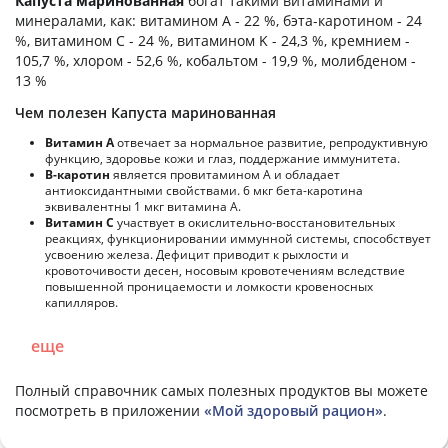
Капуста маринованная
богат такими витаминами и
минералами, как: витамином А - 22 %, бэта-каротином - 24
%, витамином C - 24 %, витамином K - 24,3 %, кремнием -
105,7 %, хлором - 52,6 %, кобальтом - 19,9 %, молибденом -
13 %
Чем полезен Капуста маринованная
Витамин А
отвечает за нормальное развитие, репродуктивную
функцию, здоровье кожи и глаз, поддержание иммунитета.
В-каротин
является провитамином А и обладает
антиоксидантными свойствами. 6 мкг бета-каротина
эквивалентны 1 мкг витамина А.
Витамин С
участвует в окислительно-восстановительных
реакциях, функционировании иммунной системы, способствует
усвоению железа. Дефицит приводит к рыхлости и
кровоточивости десен, носовым кровотечениям вследствие
повышенной проницаемости и ломкости кровеносных
капилляров.
еще
Полный справочник самых полезных продуктов вы можете
посмотреть в приложении
«Мой здоровый рацион»
.