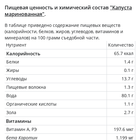
Пищевая ценность и химический состав
"Капуста
маринованная"
.
В таблице приведено содержание пищевых веществ
(калорийности, белков, жиров, углеводов, витаминов и
минералов) на
100 грамм
съедобной части.
Нутриент
Количество
Калорийность
65.7 ккал
Белки
1.4 г
Жиры
0.1 г
Углеводы
13.7 г
Пищевые волокна
1.3 г
Вода
80.1 г
Органические кислоты
1.1 г
Зола
2.7 г
Витамины
Витамин А, РЭ
197.6 мкг
бета Каротин
1.199 мг