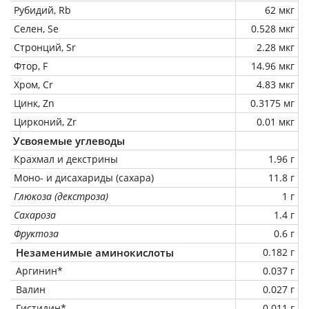
Рубидий, Rb
62 мкг
Селен, Se
0.528 мкг
Стронций, Sr
2.28 мкг
Фтор, F
14.96 мкг
Хром, Cr
4.83 мкг
Цинк, Zn
0.3175 мг
Цирконий, Zr
0.01 мкг
Усвояемые углеводы
Крахмал и декстрины
1.96 г
Моно- и дисахариды (сахара)
11.8 г
Глюкоза (декстроза)
1 г
Сахароза
1.4 г
Фруктоза
0.6 г
Незаменимые аминокислоты
0.182 г
Аргинин*
0.037 г
Валин
0.027 г
Гистидин*
0.011 г