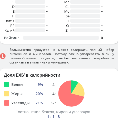
C
~
Mn
~
D
~
Cu
~
E
~
Mo
~
H
~
Se
~
вит.К
~
F
~
PP
~
Cr
~
Калий
~
Zn
~
Рейтинг
0
Большинство продуктов не может содержать полный набор
витаминов и минералов. Поэтому важно употреблять в пищу
разннообразные продукты, чтобы восполнять потребности
организма в витаминах и минералах.
Доля БЖУ в калорийности
Белки
9
%
4
г
Жиры
20
%
4
г
Углеводы
71
%
32
г
Соотношение белков, жиров и углеводов
1 : 1 : 8