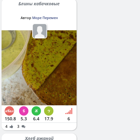
Блины кабачковые
Автор
Море Перемен
150.8
5.3
6.4
17.9
6
4
3
Хлеб ржаной