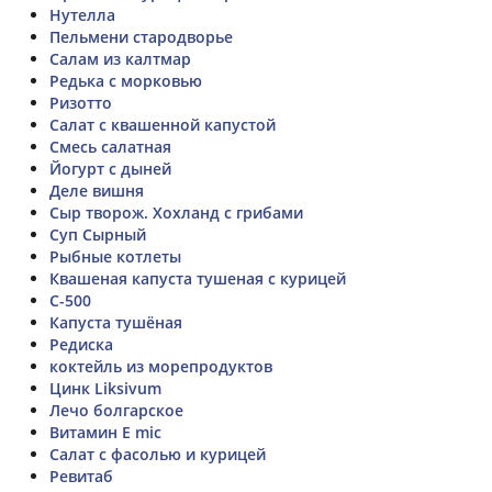
Нутелла
Пельмени стародворье
Салам из калтмар
Редька с морковью
Ризотто
Салат с квашенной капустой
Смесь салатная
Йогурт с дыней
Деле вишня
Сыр творож. Хохланд с грибами
Суп Сырный
Рыбные котлеты
Квашеная капуста тушеная с курицей
C-500
Капуста тушёная
Редиска
коктейль из морепродуктов
Цинк Liksivum
Лечо болгарское
Витамин E mic
Салат с фасолью и курицей
Ревитаб