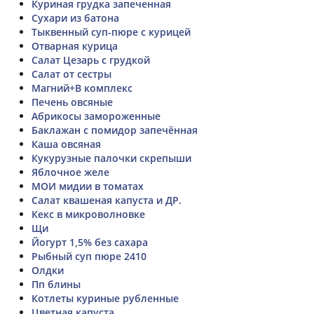
Куриная грудка запеченная
Сухари из батона
Тыквенный суп-пюре с курицей
Отварная курица
Салат Цезарь с грудкой
Салат от сестры
Магний+В комплекс
Печень овсяные
Абрикосы замороженные
Баклажан с помидор запечённая
Каша овсяная
Кукурузные палочки скрепыши
Яблочное желе
МОИ мидии в томатах
Салат квашеная капуста и ДР.
Кекс в микроволновке
Щи
Йогурт 1,5% без сахара
Рыбный суп пюре 2410
Олдки
Пп блины
Котлеты куриные рубленные
Цветная капуста