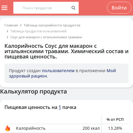
Войти
Главная
Таблица калорийности продуктов
Таблица продуктов пользователей
Соус для макарон с итальянскими травами
Калорийность
Соус для макарон с
итальянскими травами
. Химический состав и
пищевая ценность.
Продукт создан
пользователем
в приложении
Мой
здоровый рацион
.
Калькулятор продукта
Пищевая ценность на
1
пачка
% от РСП
Калорийность
200
ккал
13.28
%