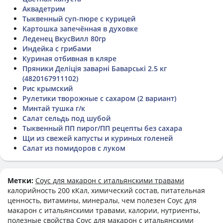
Аквадетрим
Тыквенный суп-пюре с курицей
Картошка запечённая в духовке
Леденец ВкусВилл 80гр
Индейка с грибами
Куриная отбивная в кляре
Пряники Деліція заварні Баварські 2.5 кг
(4820167911102)
Рис крымский
Рулетики творожные с сахаром (2 вариант)
Минтай тушка г/к
Салат сельдь под шубой
Тыквенный ПП пирог/ПП рецепты без сахара
Щи из свежей капусты и куриных голеней
Салат из помидоров с луком
Метки:
Соус для макарон с итальянскими травами
калорийность 200 кКал, химический состав, питательная
ценность, витамины, минералы, чем полезен Соус для
макарон с итальянскими травами, калории, нутриенты,
полезные свойства Соус для макарон с итальянскими