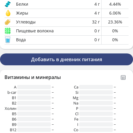
Белки
4
г
4.44
%
Жиры
4
г
6.06
%
Углеводы
32
г
23.36
%
Пищевые волокна
0
г
0
%
Вода
0
г
0
%
Добавить в дневник питания
Витамины и минералы
A
~
Ca
~
b-car
~
Si
~
В1
~
Mg
~
B2
~
Na
~
Холин
~
P
~
B5
~
Cl
~
B6
~
Fe
~
B9
~
I
~
B12
~
Co
~