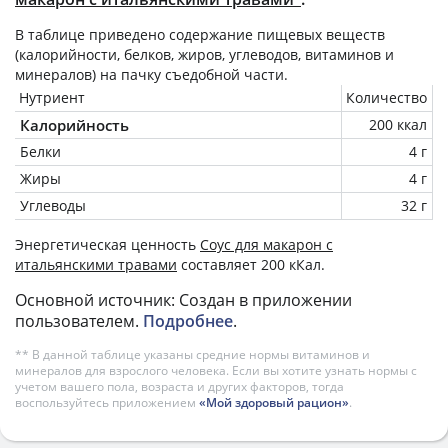
В таблице приведено содержание пищевых веществ
(калорийности, белков, жиров, углеводов, витаминов и
минералов) на
пачку
съедобной части.
Нутриент
Количество
Калорийность
200 ккал
Белки
4 г
Жиры
4 г
Углеводы
32 г
Энергетическая ценность
Соус для макарон с
итальянскими травами
составляет 200 кКал.
Основной источник: Создан в приложении
пользователем.
Подробнее
.
** В данной таблице указаны средние нормы витаминов и
минералов для взрослого человека. Если вы хотите узнать нормы с
учетом вашего пола, возраста и других факторов, тогда
воспользуйтесь приложением
«Мой здоровый рацион»
.