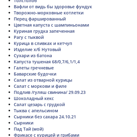
Толстолоб
Вафли от видь бы здоровье фундук
Творожно-морковные котлетки
Перец фаршированный
Цветная капуста с шампиньонами
Куриная грудка запеченная
Рагу с тыквой
Курица в сливках и кетчуп
Изделие х/б Нутовый
Сухари из батона
Капуста тушеная 68/0,7/6,1/1,4
Галеты гречневые
Баварские будочки
Салат из отварной курицы
Салат с моркови и филе
Подлив /гуляш свинина/ 29.09.23
Шоколадный кекс
Салат цезарь с грудкой
Тыква с апельсином
Сырники без сахара 24.10.21
Сырники
Пад Тай (мой)
Фрикасе с курицей и грибами