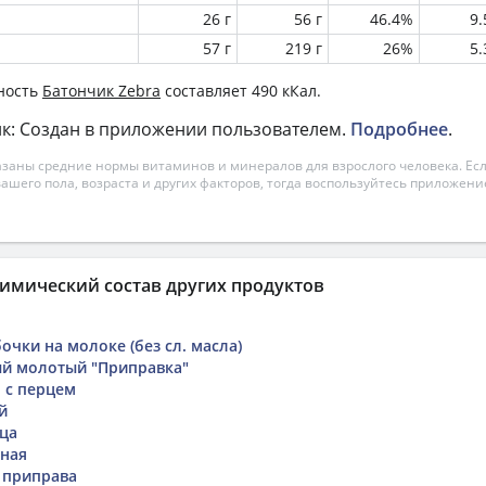
26 г
56 г
46.4%
9
57 г
219 г
26%
5
ность
Батончик Zebra
составляет 490 кКал.
к: Создан в приложении пользователем.
Подробнее
.
азаны средние нормы витаминов и минералов для взрослого человека. Есл
вашего пола, возраста и других факторов, тогда воспользуйтесь приложен
имический состав других продуктов
чки на молоке (без сл. масла)
й молотый "Приправка"
 с перцем
й
ца
иная
" приправа