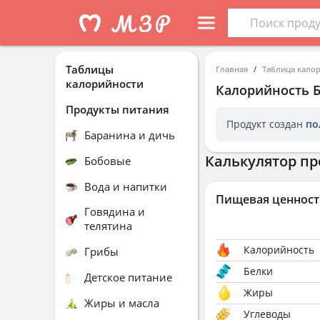
Таблицы
Главная
Таблица кало
калорийности
Калорийность
Б
Продукты питания
Продукт создан
по
Баранина и дичь
Калькулятор пр
Бобовые
Вода и напитки
Пищевая ценност
Говядина и
телятина
Калорийность
Грибы
Белки
Детское питание
Жиры
Жиры и масла
Углеводы