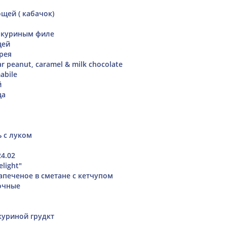
щей ( кабачок)
 куриным филе
цей
рея
r peanut, caramel & milk chocolate
abile
й
ца
 с луком
4.02
light"
апеченое в сметане с кетчупом
очные
куриной грудкт