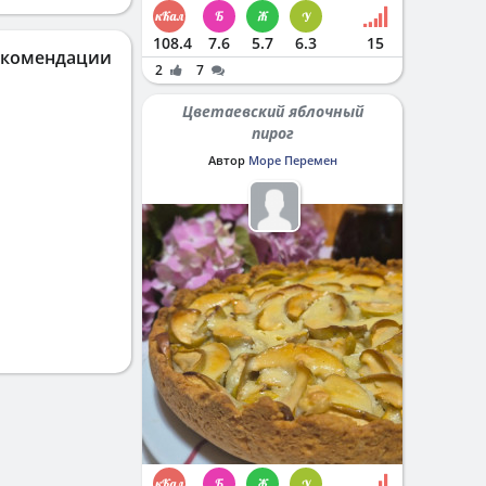
108.4
7.6
5.7
6.3
15
екомендации
2
7
Цветаевский яблочный
пирог
Автор
Море Перемен