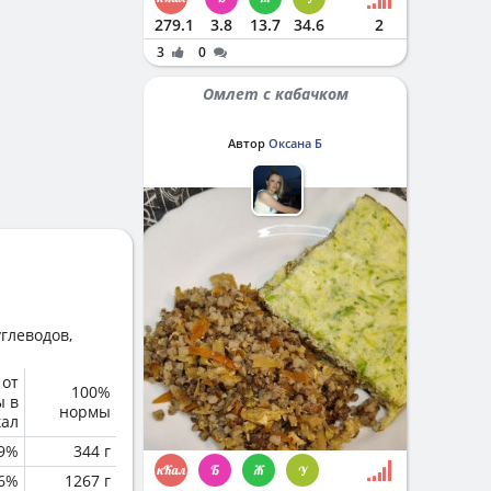
279.1
3.8
13.7
34.6
2
3
0
Омлет с кабачком
Автор
Оксана Б
глеводов,
 от
100%
ы в
нормы
кал
.9%
344 г
.6%
1267 г