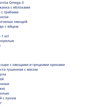
ornia Omega-3
канка с яблоками
 с грибами
ански
печеных овощей
до с яйцом
 1 шт
 форелью
и
 сыре с овощами и грецкими орехами
ста тушенная с мясом
сула
ей
енные
ки)
солью
й с луком
г