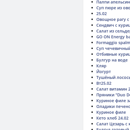
Палпи апельсин
Суп пюре из ово
25.02
Овощное рагу с
Сендвич с кури
Салат из сельде
GO ON Energy ba
Formaggio spalm
Суп чечевичны
Отбивные кури
Булгур на воде
Кляр
Йогурт
Тушёный лосось
Вт25.02
Салат витамин 2
Пряники "Duo De
Куриное филе з
Оладики печен
Куриное филе
Кето хлеб 24.02
Салат Цезарь с 
Булгул готовый