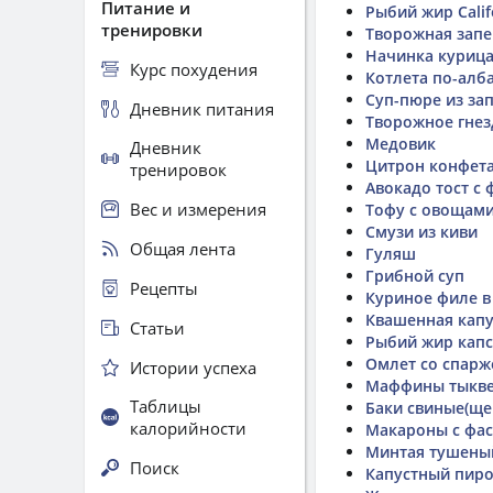
Питание и
Рыбий жир Calif
тренировки
Творожная запе
Начинка курица
Курс похудения
Котлета по-алб
Суп-пюре из за
Дневник питания
Творожное гнез
Медовик
Дневник
Цитрон конфета
тренировок
Авокадо тост с
Вес и измерения
Тофу с овощам
Смузи из киви
Общая лента
Гуляш
Грибной суп
Рецепты
Куриное филе в
Квашенная капу
Статьи
Рыбий жир кап
Омлет со спарж
Истории успеха
Маффины тыкв
Таблицы
Баки свиные(ще
калорийности
Макароны с фа
Минтая тушены
Поиск
Капустный пиро