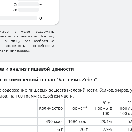
Cr
~
Zn
~
0
уктов не может содержать
минов и минералов. Поэтому
ть в пищу разннообразные
 восполнять потребности
нах и минералах.
ав и анализ пищевой ценности
ь и химический состав
"Батончик Zebra"
.
 содержание пищевых веществ (калорийности, белков, жиров, у
лов) на
100 грамм
съедобной части.
% от
%
Количество
Норма**
нормы в
норм
100 г
100 к
490 ккал
1684 ккал
29.1%
5
6 г
76 г
7.9%
1