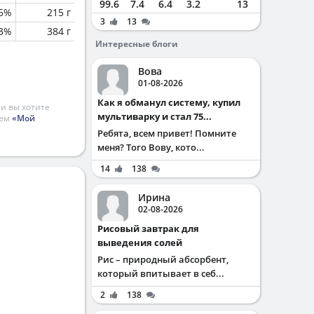
99.6
7.4
6.4
3.2
13
.5%
215 г
3
13
.3%
384 г
Интересные блоги
Вова
01-08-2026
Как я обманул систему, купил
и вы хотите
мультиварку и стал 75...
ием
«Мой
Ребята, всем привет! Помните
меня? Того Вову, кото...
14
138
Ирина
02-08-2026
Рисовый завтрак для
выведения солей
Рис – природный абсорбент,
который впитывает в себ...
2
138