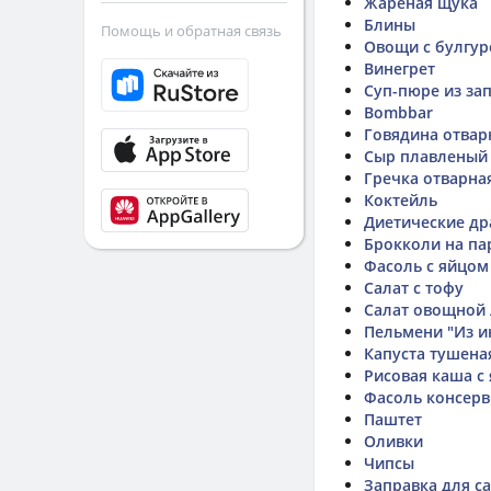
Жареная щука
Блины
Помощь и обратная связь
Овощи с булгу
Винегрет
Суп-пюре из за
Bombbar
Говядина отвар
Сыр плавленый
Гречка отварна
Коктейль
Диетические др
Брокколи на па
Фасоль с яйцом
Салат с тофу
Салат овощной
Пельмени "Из и
Капуста тушена
Рисовая каша с
Фасоль консерв
Паштет
Оливки
Чипсы
Заправка для с