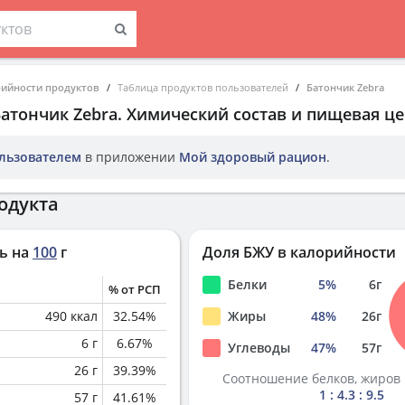
рийности продуктов
Таблица продуктов пользователей
Батончик Zebra
атончик Zebra
. Химический состав и пищевая це
льзователем
в приложении
Мой здоровый рацион
.
одукта
ь на
100
г
Доля БЖУ в калорийности
Белки
5
%
6
г
% от РСП
490
ккал
32.54
%
Жиры
48
%
26
г
6
г
6.67
%
Углеводы
47
%
57
г
26
г
39.39
%
Соотношение белков, жиров 
1 : 4.3 : 9.5
57
г
41.61
%