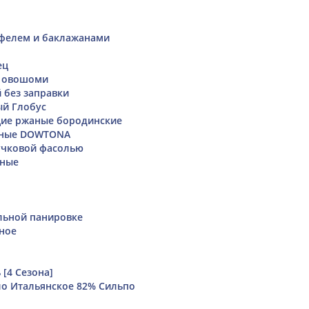
офелем и баклажанами
ец
и овошоми
 без заправки
ый Глобус
щие ржаные бородинские
аные DOWTONA
учковой фасолью
рные
льной панировке
ное
 [4 Сезона]
о Итальянское 82% Сильпо