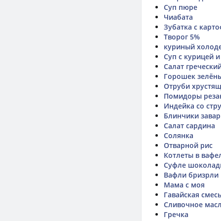
Суп пюре
Чиабата
Зубатка с карт
Творог 5%
куриный холод
Суп с курицей 
Салат греческий
Горошек зелён
Отруби хрустя
Помидоры рез
Индейка со стр
Блинчики зава
Салат сардина
Солянка
Отварной рис
Котлеты в вафе
Суфле шоколад
Вафли бризрли
Мама с моя
Гавайская смесь
Сливочное масл
Гречка