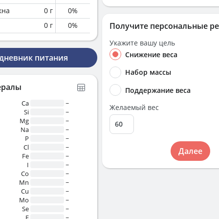
кна
0
г
0
%
0
г
0
%
Получите персональные р
Укажите вашу цель
Снижение веса
 дневник питания
Набор массы
ералы
Поддержание веса
Ca
~
Желаемый вес
Si
~
Mg
~
Na
~
P
~
Cl
~
Далее
Fe
~
I
~
Co
~
Mn
~
Cu
~
Mo
~
Se
~
F
~