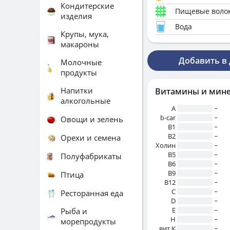
Кондитерские
Пищевые воло
изделия
Вода
Крупы, мука,
макароны
Добавить в
Молочные
продукты
Напитки
Витамины и мин
алкогольные
A
~
b-car
~
Овощи и зелень
В1
~
B2
~
Орехи и семена
Холин
~
B5
~
Полуфабрикаты
B6
~
B9
~
Птица
B12
~
C
~
Ресторанная еда
D
~
E
~
Рыба и
H
~
морепродукты
вит.К
~