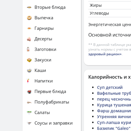
Жиры
Вторые блюда
Углеводы
Выпечка
Энергетическая цен
Гарниры
Основной источни
Десерты
** В данной таблице ук
Заготовки
узнать нормы с учетом 
здоровый рацион»
.
Закуски
Каши
Калорийность и х
Напитки
Суп детский
Первые блюда
Вафельные трубо
перец чесночны
Полуфабрикаты
Курица тушеная
Фарш домашни
Салаты
Утренняя яични
Суп-лапша кур
Соусы и заправки
Базилик "Galeo