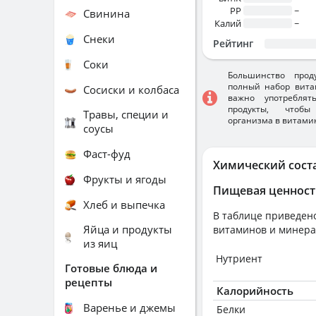
PP
~
Свинина
Калий
~
Снеки
Рейтинг
Соки
Большинство прод
полный набор вита
Сосиски и колбаса
важно употребля
продукты, чтобы
Травы, специи и
организма в витами
соусы
Фаст-фуд
Химический сост
Фрукты и ягоды
Пищевая ценност
Хлеб и выпечка
В таблице приведено
Яйца и продукты
витаминов и минера
из яиц
Нутриент
Готовые блюда и
рецепты
Калорийность
Варенье и джемы
Белки