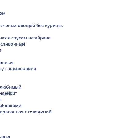
ром
печеных овощей без курицы.
ная с соусом на айране
 сливочный
я
аники
ру с ламинарией
 любимый
ндейки"
я
 яблоками
ированная с говядиной
алата