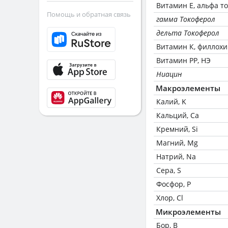
Витамин Е, альфа т
Помощь и обратная связь
гамма Токоферол
дельта Токоферол
Витамин К, филлох
Витамин РР, НЭ
Ниацин
Макроэлементы
Калий, K
Кальций, Ca
Кремний, Si
Магний, Mg
Натрий, Na
Сера, S
Фосфор, P
Хлор, Cl
Микроэлементы
Бор, B