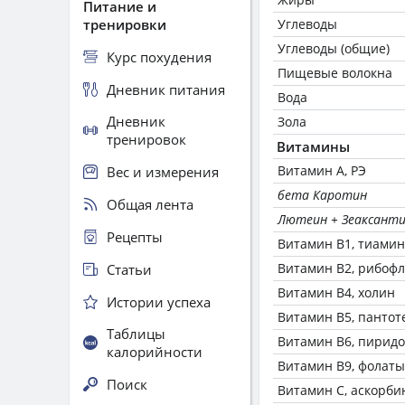
Питание и
тренировки
Углеводы
Углеводы (общие)
Курс похудения
Пищевые волокна
Дневник питания
Вода
Дневник
Зола
тренировок
Витамины
Витамин А, РЭ
Вес и измерения
бета Каротин
Общая лента
Лютеин + Зеаксант
Рецепты
Витамин В1, тиамин
Витамин В2, рибоф
Статьи
Витамин В4, холин
Истории успеха
Витамин В5, пантот
Таблицы
Витамин В6, пирид
калорийности
Витамин В9, фолаты
Поиск
Витамин C, аскорби