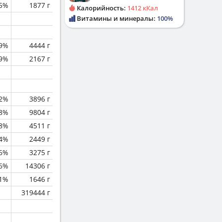
.5%
1877 г
Калорийность:
1412 кКал
Витамины и минералы:
100%
.9%
4444 г
.9%
2167 г
.2%
3896 г
.8%
9804 г
.8%
4511 г
.4%
2449 г
.6%
3275 г
.6%
14306 г
.1%
1646 г
319444 г