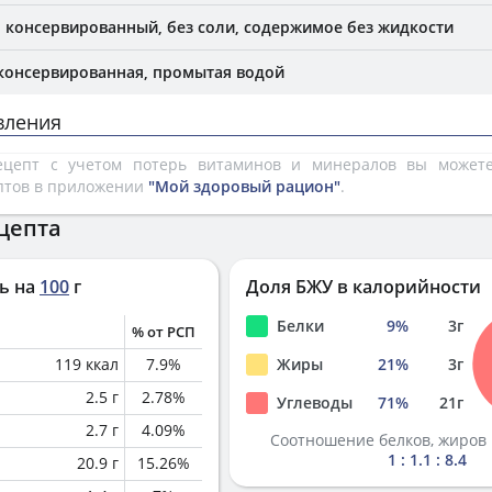
 консервированный, без соли, содержимое без жидкости
 консервированная, промытая водой
вления
рецепт с учетом потерь витаминов и минералов вы може
птов в приложении
"Мой здоровый рацион"
.
цепта
ь на
100
г
Доля БЖУ в калорийности
Белки
9
%
3
г
% от РСП
119
ккал
7.9
%
Жиры
21
%
3
г
2.5
г
2.78
%
Углеводы
71
%
21
г
2.7
г
4.09
%
Соотношение белков, жиров 
1 : 1.1 : 8.4
20.9
г
15.26
%