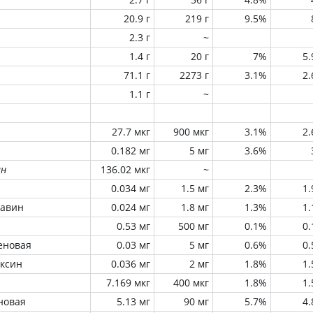
20.9 г
219 г
9.5%
2.3 г
~
1.4 г
20 г
7%
5
71.1 г
2273 г
3.1%
2
1.1 г
~
27.7 мкг
900 мкг
3.1%
2
0.182 мг
5 мг
3.6%
ин
136.02 мкг
~
0.034 мг
1.5 мг
2.3%
1
лавин
0.024 мг
1.8 мг
1.3%
1
0.53 мг
500 мг
0.1%
0
еновая
0.03 мг
5 мг
0.6%
0
оксин
0.036 мг
2 мг
1.8%
1
7.169 мкг
400 мкг
1.8%
1
новая
5.13 мг
90 мг
5.7%
4