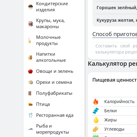
Кондитерские
Горошек зелёный,
изделия
Крупы, мука,
Кукуруза желтая,
макароны
Способ пригото
Молочные
продукты
Составить свой 
калькулятора реце
Напитки
алкогольные
Калькулятор ре
Овощи и зелень
Пищевая ценност
Орехи и семена
Полуфабрикаты
Калорийность
Птица
Белки
Ресторанная еда
Жиры
Рыба и
Углеводы
морепродукты