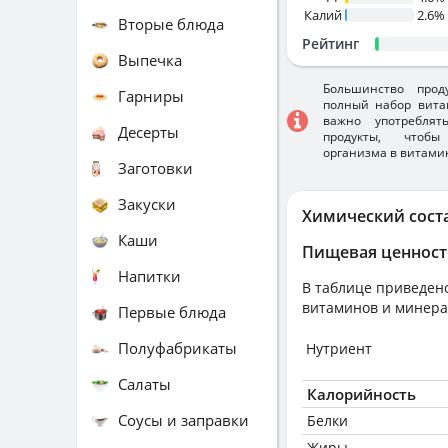
Калий
2.6%
Вторые блюда
Рейтинг
Выпечка
Большинство прод
Гарниры
полный набор вита
важно употребля
Десерты
продукты, чтобы
организма в витами
Заготовки
Закуски
Химический сост
Каши
Пищевая ценност
Напитки
В таблице приведено
витаминов и минера
Первые блюда
Полуфабрикаты
Нутриент
Салаты
Калорийность
Соусы и заправки
Белки
Жиры