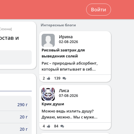
Войти
Интересные блоги
Сезона]
Ирина
остав и
02-08-2026
Рисовый завтрак для
выведения солей
Рис – природный абсорбент,
который впитывает в себ...
2
139
Лиса
07-08-2026
Крик души
290 г
Можно ведь излить душу?
20 г
Думаю, можно.. Мы с муже...
4
84
20 г