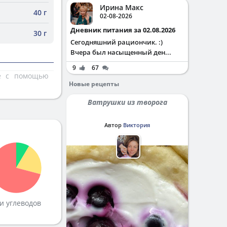
Ирина Макс
40 г
02-08-2026
Дневник питания за 02.08.2026
30 г
Сегодняшний рациончик. :)
Вчера был насыщенный ден...
9
67
те с помощью
Новые рецепты
Ватрушки из творога
Автор
Виктория
и углеводов