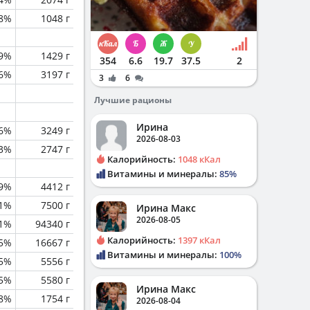
8%
1048 г
.9%
1429 г
354
6.6
19.7
37.5
2
.6%
3197 г
3
6
Лучшие рационы
Ирина
.6%
3249 г
2026-08-03
3%
2747 г
Калорийность:
1048 кКал
Витамины и минералы:
85%
.9%
4412 г
.1%
7500 г
Ирина Макс
2026-08-05
.1%
94340 г
Калорийность:
1397 кКал
.5%
16667 г
Витамины и минералы:
100%
.5%
5556 г
.5%
5580 г
Ирина Макс
.8%
1754 г
2026-08-04