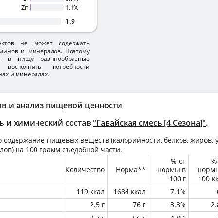
Zn
1.1%
1.9
уктов не может содержать
минов и минералов. Поэтому
ть в пищу разннообразные
 восполнять потребности
нах и минералах.
ав и анализ пищевой ценности
ь и химический состав
"Гавайская смесь [4 Сезона]"
.
 содержание пищевых веществ (калорийности, белков, жиров, у
лов) на
100 грамм
съедобной части.
% от
%
Количество
Норма**
нормы в
норм
100 г
100 к
119 ккал
1684 ккал
7.1%
2.5 г
76 г
3.3%
2
2.7 г
56 г
4.8%