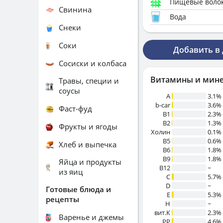
Пищевые воло
Свинина
Вода
Снеки
Соки
Добавить в
Сосиски и колбаса
Витамины и мин
Травы, специи и
соусы
A
3.1%
b-car
3.6%
Фаст-фуд
В1
2.3%
B2
1.3%
Фрукты и ягоды
Холин
0.1%
B5
0.6%
Хлеб и выпечка
B6
1.8%
B9
1.8%
Яйца и продукты
B12
~
из яиц
C
5.7%
D
~
Готовые блюда и
E
5.3%
рецепты
H
~
вит.К
2.3%
Варенье и джемы
PP
4.6%