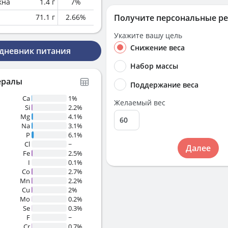
кна
1.4
г
7
%
71.1
г
2.66
%
Получите персональные р
Укажите вашу цель
Снижение веса
 дневник питания
Набор массы
ералы
Поддержание веса
Ca
1%
Желаемый вес
Si
2.2%
Mg
4.1%
Na
3.1%
P
6.1%
Cl
~
Далее
Fe
2.5%
I
0.1%
Co
2.7%
Mn
2.2%
Cu
2%
Mo
0.2%
Se
0.3%
F
~
Cr
0.7%