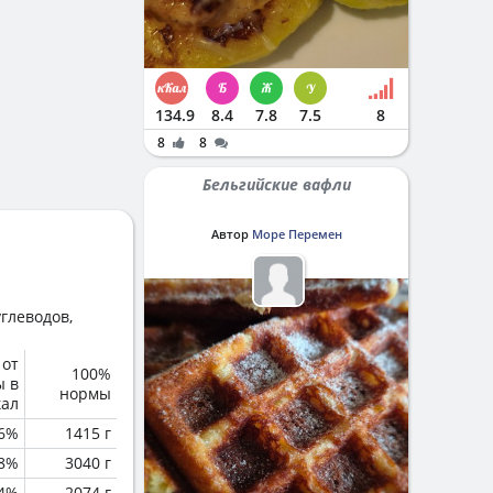
134.9
8.4
7.8
7.5
8
8
8
Бельгийские вафли
Автор
Море Перемен
глеводов,
 от
100%
ы в
нормы
кал
6%
1415 г
.8%
3040 г
4%
2074 г