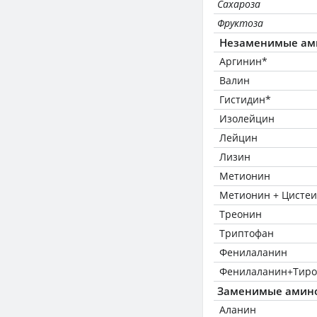
Сахароза
Фруктоза
Незаменимые ам
Аргинин*
Валин
Гистидин*
Изолейцин
Лейцин
Лизин
Метионин
Метионин + Цисте
Треонин
Триптофан
Фенилаланин
Фенилаланин+Тиро
Заменимые амин
Аланин