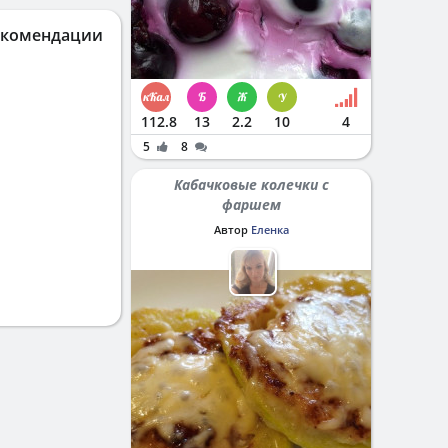
екомендации
112.8
13
2.2
10
4
5
8
Кабачковые колечки с
фаршем
Автор
Еленка