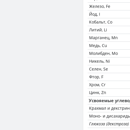
Железо, Fe
Йод, I
Кобальт, Co
Литий, Li
Марганец, Mn
Медь, Cu
Молибден, Mo
Никель, Ni
Селен, Se
Фтор, F
Хром, Cr
Цинк, Zn
Усвояемые углев
Крахмал и декстри
Моно- и дисахариды
Глюкоза (декстроза)