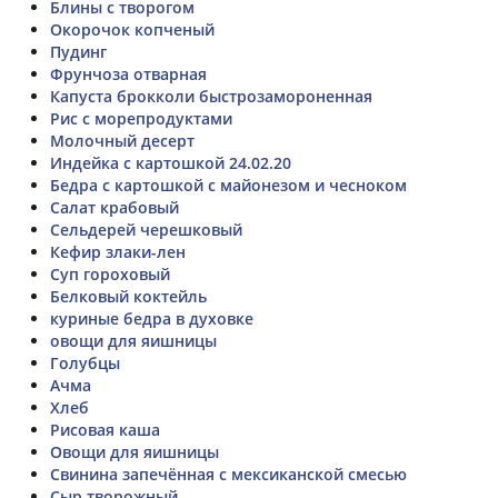
Блины с творогом
Окорочок копченый
Пудинг
Фрунчоза отварная
Капуста брокколи быстрозамороненная
Рис с морепродуктами
Молочный десерт
Индейка с картошкой 24.02.20
Бедра с картошкой с майонезом и чесноком
Салат крабовый
Сельдерей черешковый
Кефир злаки-лен
Суп гороховый
Белковый коктейль
куриные бедра в духовке
овощи для яишницы
Голубцы
Ачма
Хлеб
Рисовая каша
Овощи для яишницы
Свинина запечённая с мексиканской смесью
Сыр творожный