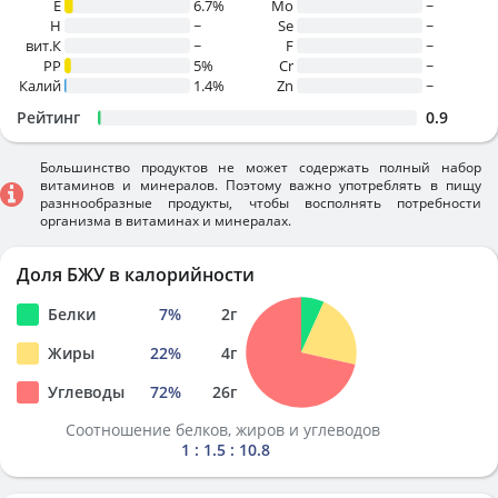
E
6.7%
Mo
~
H
~
Se
~
вит.К
~
F
~
PP
5%
Cr
~
Калий
1.4%
Zn
~
Рейтинг
0.9
Большинство продуктов не может содержать полный набор
витаминов и минералов. Поэтому важно употреблять в пищу
разннообразные продукты, чтобы восполнять потребности
организма в витаминах и минералах.
Доля БЖУ в калорийности
Белки
7
%
2
г
Жиры
22
%
4
г
Углеводы
72
%
26
г
Соотношение белков, жиров и углеводов
1 : 1.5 : 10.8