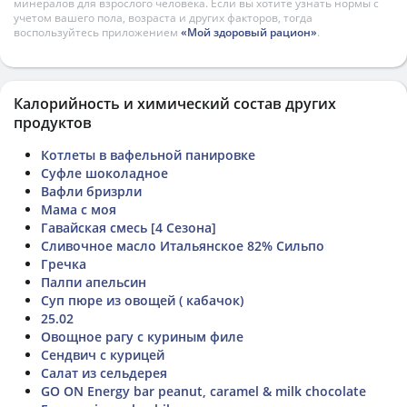
минералов для взрослого человека. Если вы хотите узнать нормы с
учетом вашего пола, возраста и других факторов, тогда
воспользуйтесь приложением
«Мой здоровый рацион»
.
Калорийность и химический состав других
продуктов
Котлеты в вафельной панировке
Суфле шоколадное
Вафли бризрли
Мама с моя
Гавайская смесь [4 Сезона]
Сливочное масло Итальянское 82% Сильпо
Гречка
Палпи апельсин
Суп пюре из овощей ( кабачок)
25.02
Овощное рагу с куриным филе
Сендвич с курицей
Салат из сельдерея
GO ON Energy bar peanut, caramel & milk chocolate