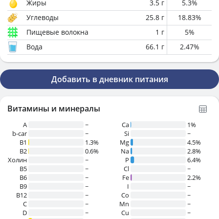
Жиры
3.5
г
5.3
%
Углеводы
25.8
г
18.83
%
Пищевые волокна
1
г
5
%
Вода
66.1
г
2.47
%
Добавить в дневник питания
Витамины и минералы
A
~
Ca
1%
b-car
~
Si
~
В1
1.3%
Mg
4.5%
B2
0.6%
Na
2.8%
Холин
~
P
6.4%
B5
~
Cl
~
B6
~
Fe
2.2%
B9
~
I
~
B12
~
Co
~
C
~
Mn
~
D
~
Cu
~