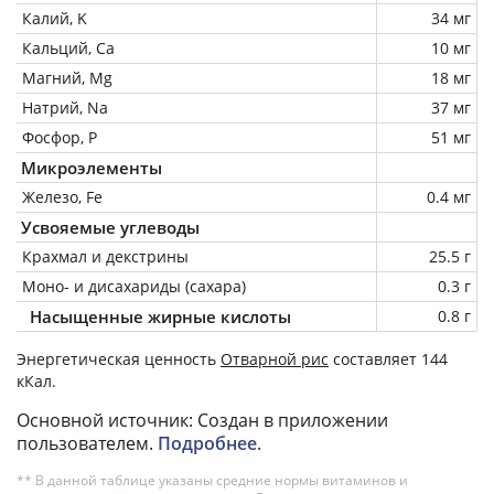
Калий, K
34 мг
Кальций, Ca
10 мг
Магний, Mg
18 мг
Натрий, Na
37 мг
Фосфор, P
51 мг
Микроэлементы
Железо, Fe
0.4 мг
Усвояемые углеводы
Крахмал и декстрины
25.5 г
Моно- и дисахариды (сахара)
0.3 г
Насыщенные жирные кислоты
0.8 г
Энергетическая ценность
Отварной рис
составляет 144
кКал.
Основной источник: Создан в приложении
пользователем.
Подробнее
.
** В данной таблице указаны средние нормы витаминов и