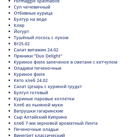
Formaggio spalmabile
Суп чечевичный
Отбивные курица
Булгур на воде
Кляр
Йогурт
Тушёный лосось с луком
Вт25.02
Салат витамин 24.02
Пряники "Duo Delight"
Куриное филе запеченое в сметане с кетчупом
Оладики печеночные
Куриное филе
Кето хлеб 24.02
Салат Цезарь с куриной грудкт
Булгул готовый
Куриные паровые котлетки
Хлеб из льняной муки
Ватрушки гагаринские
Сыр Алтайский Киприно
хлеб 7-ми зерновой ароматный Лента
Печеночные оладьи
Винегрет классический