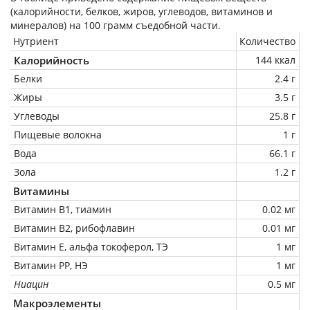
(калорийности, белков, жиров, углеводов, витаминов и
минералов) на
100 грамм
съедобной части.
Нутриент
Количество
Калорийность
144 ккал
Белки
2.4 г
Жиры
3.5 г
Углеводы
25.8 г
Пищевые волокна
1 г
Вода
66.1 г
Зола
1.2 г
Витамины
Витамин В1, тиамин
0.02 мг
Витамин В2, рибофлавин
0.01 мг
Витамин Е, альфа токоферол, ТЭ
1 мг
Витамин РР, НЭ
1 мг
Ниацин
0.5 мг
Макроэлементы