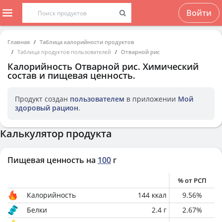
Войти
Главная
Таблица калорийности продуктов
Таблица продуктов пользователей
Отварной рис
Калорийность
Отварной рис
. Химический
состав и пищевая ценность.
Продукт создан
пользователем
в приложении
Мой
здоровый рацион
.
Калькулятор продукта
Пищевая ценность на
100
г
% от РСП
Калорийность
144
ккал
9.56
%
Белки
2.4
г
2.67
%