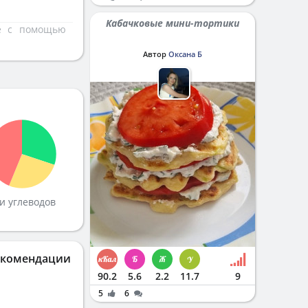
Кабачковые мини-тортики
те с помощью
Автор
Оксана Б
и углеводов
екомендации
90.2
5.6
2.2
11.7
9
5
6