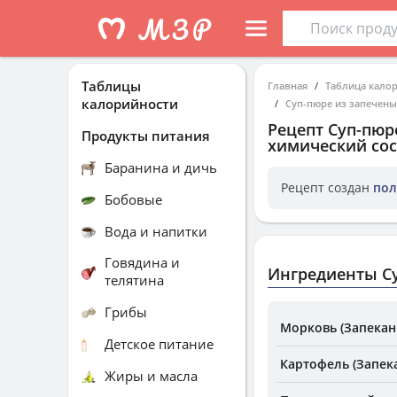
Таблицы
Главная
Таблица кало
калорийности
Суп-пюре из запечены
Рецепт
Суп-пюр
Продукты питания
химический сос
Баранина и дичь
Рецепт создан
пол
Бобовые
Вода и напитки
Говядина и
Ингредиенты Су
телятина
Грибы
Морковь (Запекан
Детское питание
Картофель (Запек
Жиры и масла