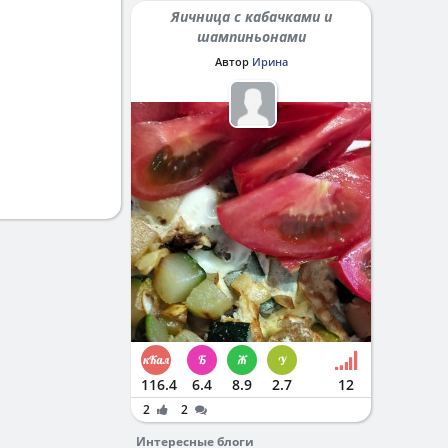
Яичница с кабачками и
шампиньонами
Автор
Ирина
116.4
6.4
8.9
2.7
12
2
2
Интересные блоги