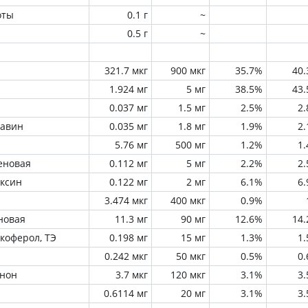
оты
0.1 г
~
0.5 г
~
321.7 мкг
900 мкг
35.7%
40
1.924 мг
5 мг
38.5%
43
0.037 мг
1.5 мг
2.5%
2
лавин
0.035 мг
1.8 мг
1.9%
2
5.76 мг
500 мг
1.2%
1
еновая
0.112 мг
5 мг
2.2%
2
оксин
0.122 мг
2 мг
6.1%
6
3.474 мкг
400 мкг
0.9%
новая
11.3 мг
90 мг
12.6%
14
окоферол, ТЭ
0.198 мг
15 мг
1.3%
1
0.242 мкг
50 мкг
0.5%
0
инон
3.7 мкг
120 мкг
3.1%
3
0.6114 мг
20 мг
3.1%
3