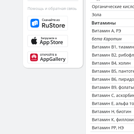
Органические кисл
Помощь и обратная связь
Зола
Витамины
Витамин А, РЭ
бета Каротин
Витамин В1, тиамин
Витамин В2, рибоф
Витамин В4, холин
Витамин В5, пантот
Витамин В6, пирид
Витамин В9, фолаты
Витамин C, аскорби
Витамин Е, альфа т
Витамин Н, биотин
Витамин К, филлох
Витамин РР, НЭ