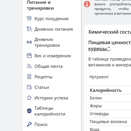
Питание и
важно употребля
тренировки
продукты, чтобы
организма в витами
Курс похудения
Дневник питания
Химический сост
Дневник
Пищевая ценност
тренировок
курицы."
.
Вес и измерения
В таблице приведено
витаминов и минера
Общая лента
Рецепты
Нутриент
Статьи
Калорийность
Истории успеха
Белки
Жиры
Таблицы
калорийности
Углеводы
Пищевые волокна
Поиск
Вода