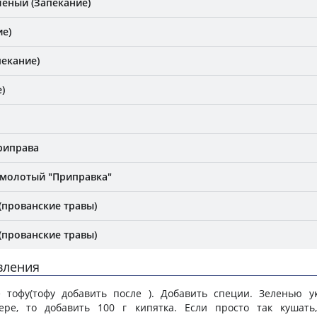
леный (Запекание)
ие)
пекание)
)
приправа
 молотый "Приправка"
(прованские травы)
(прованские травы)
вления
 тофу(тофу добавить после ). Добавить специи. Зеленью ук
ере, то добавить 100 г кипятка. Если просто так кушать