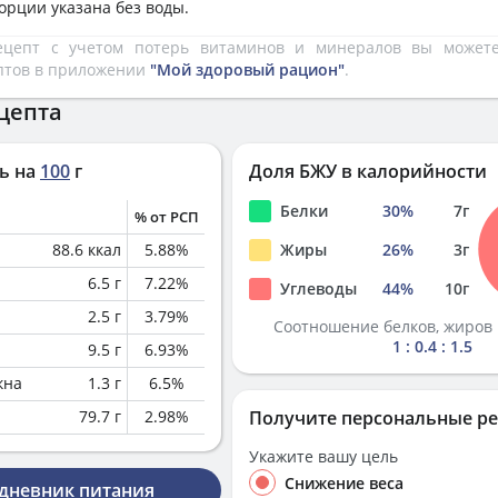
орции указана без воды.
рецепт с учетом потерь витаминов и минералов вы може
птов в приложении
"Мой здоровый рацион"
.
цепта
ь на
100
г
Доля БЖУ в калорийности
Белки
30
%
7
г
% от РСП
88.6
ккал
5.88
%
Жиры
26
%
3
г
6.5
г
7.22
%
Углеводы
44
%
10
г
2.5
г
3.79
%
Соотношение белков, жиров 
1 : 0.4 : 1.5
9.5
г
6.93
%
кна
1.3
г
6.5
%
79.7
г
2.98
%
Получите персональные р
Укажите вашу цель
Снижение веса
 дневник питания