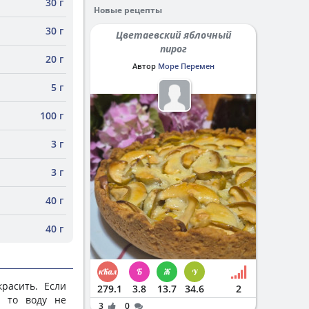
30 г
Новые рецепты
30 г
Цветаевский яблочный
пирог
20 г
Автор
Море Перемен
5 г
100 г
3 г
3 г
40 г
40 г
расить. Если
279.1
3.8
13.7
34.6
2
, то воду не
3
0