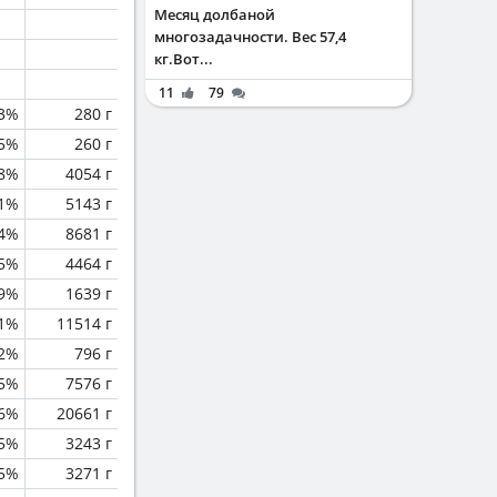
Месяц долбаной
многозадачности. Вес 57,4
кг.Вот...
11
79
.3%
280 г
.5%
260 г
.8%
4054 г
.1%
5143 г
.4%
8681 г
.5%
4464 г
.9%
1639 г
1%
11514 г
.2%
796 г
.5%
7576 г
.6%
20661 г
.5%
3243 г
.5%
3271 г