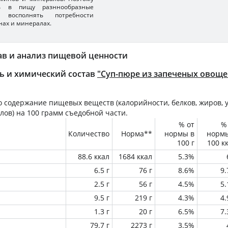
ть в пищу разннообразные
 восполнять потребности
нах и минералах.
ав и анализ пищевой ценности
ь и химический состав
"Суп-пюре из запеченых овоще
 содержание пищевых веществ (калорийности, белков, жиров, у
лов) на
100 грамм
съедобной части.
% от
%
Количество
Норма**
нормы в
норм
100 г
100 к
88.6 ккал
1684 ккал
5.3%
6.5 г
76 г
8.6%
9
2.5 г
56 г
4.5%
5
9.5 г
219 г
4.3%
4
1.3 г
20 г
6.5%
7
79.7 г
2273 г
3.5%