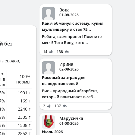
Вова
01-08-2026
Как я обманул систему, купил
мультиварку и стал 75...
Ребята, всем привет! Помните
меня? Того Вову, кото...
й без
14
138
глеводов,
Ирина
02-08-2026
 от
100%
Рисовый завтрак для
ы в
нормы
выведения солей
кал
Рис – природный абсорбент,
6%
1901 г
который впитывает в себ...
.7%
1169 г
2
137
.1%
2240 г
.9%
2305 г
Марусичка
01-08-2026
.3%
1538 г
Июль 2026
4%
2852 г