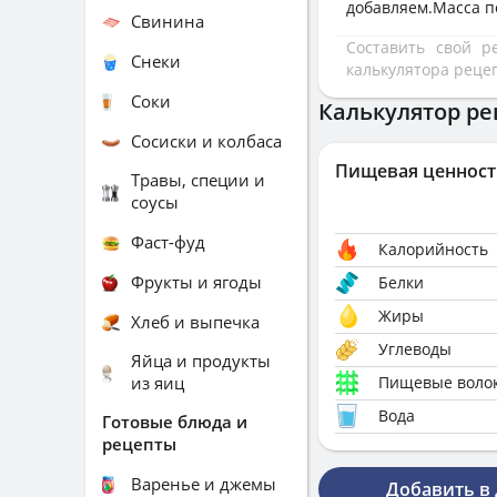
добавляем.Масса п
Свинина
Составить свой 
Снеки
калькулятора реце
Соки
Калькулятор ре
Сосиски и колбаса
Пищевая ценност
Травы, специи и
соусы
Фаст-фуд
Калорийность
Фрукты и ягоды
Белки
Жиры
Хлеб и выпечка
Углеводы
Яйца и продукты
из яиц
Пищевые воло
Вода
Готовые блюда и
рецепты
Варенье и джемы
Добавить в