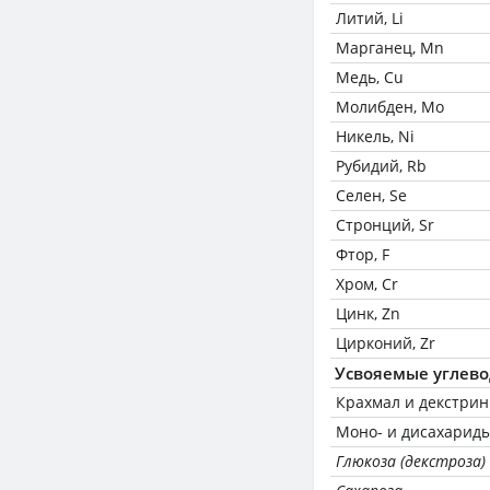
Литий, Li
Марганец, Mn
Медь, Cu
Молибден, Mo
Никель, Ni
Рубидий, Rb
Селен, Se
Стронций, Sr
Фтор, F
Хром, Cr
Цинк, Zn
Цирконий, Zr
Усвояемые углев
Крахмал и декстри
Моно- и дисахариды
Глюкоза (декстроза)