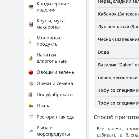
Перец сладкий зе
Кондитерские
изделия
Кабачок (Запекан
Крупы, мука,
макароны
Лук репчатый (За
Молочные
Чеснок (Запекание
продукты
Вода
Напитки
алкогольные
Базилик "Galeo" 
Овощи и зелень
перец чесночный
Орехи и семена
Тофу со специями
Полуфабрикаты
Тофу со специями
Птица
Способ пригото
Ресторанная еда
Рыба и
Все запечь, кроме
морепродукты
взбивать в бленд