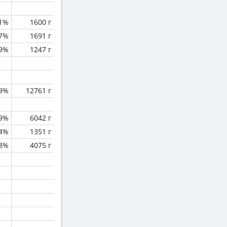
.1%
1600 г
.7%
1691 г
9%
1247 г
.9%
12761 г
.9%
6042 г
.4%
1351 г
.8%
4075 г