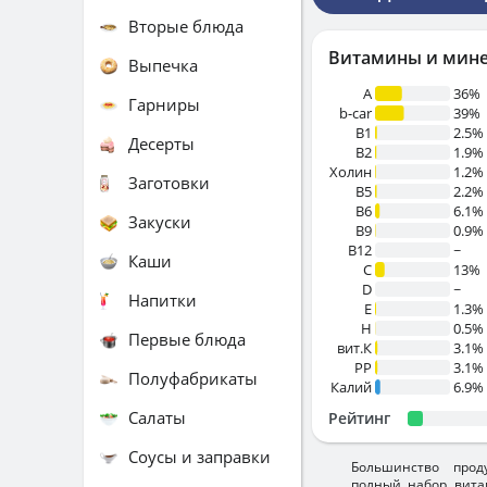
Вторые блюда
Витамины и мин
Выпечка
A
36%
Гарниры
b-car
39%
В1
2.5%
Десерты
B2
1.9%
Холин
1.2%
Заготовки
B5
2.2%
B6
6.1%
Закуски
B9
0.9%
B12
~
Каши
C
13%
D
~
Напитки
E
1.3%
H
0.5%
Первые блюда
вит.К
3.1%
PP
3.1%
Полуфабрикаты
Калий
6.9%
Салаты
Рейтинг
Соусы и заправки
Большинство прод
полный набор вита