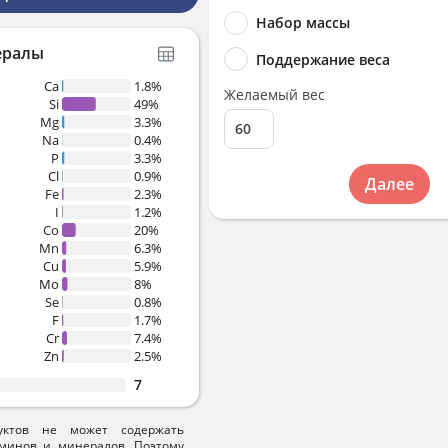
Набор массы
ералы
Поддержание веса
Ca
1.8%
Желаемый вес
Si
49%
Mg
3.3%
Na
0.4%
P
3.3%
Cl
0.9%
Далее
Fe
2.3%
I
1.2%
Co
20%
Mn
6.3%
Cu
5.9%
Mo
8%
Se
0.8%
F
1.7%
Cr
7.4%
Zn
2.5%
7
уктов не может содержать
минов и минералов. Поэтому