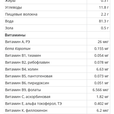
Жиры
0.3 г
Углеводы
11.8 г
Пищевые волокна
2.2 г
Вода
81.3 г
Зола
0.5 г
Витамины
Витамин А, РЭ
26 мкг
бета Каротин
0.155 мг
Витамин В1, тиамин
0.054 мг
Витамин В2, рибофлавин
0.078 мг
Витамин В4, холин
6.63 мг
Витамин В5, пантотеновая
0.073 мг
Витамин В6, пиридоксин
0.051 мг
Витамин В9, фолаты
6.566 мкг
Витамин C, аскорбиновая
1.82 мг
Витамин Е, альфа токоферол, ТЭ
0.402 мг
Витамин К, филлохинон
6.2 мкг