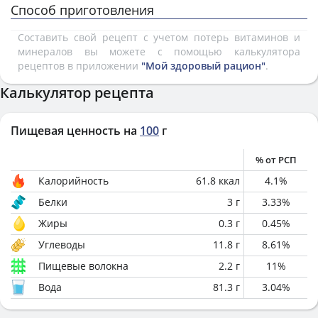
Способ приготовления
Составить свой рецепт с учетом потерь витаминов и
минералов вы можете с помощью калькулятора
рецептов в приложении
"Мой здоровый рацион"
.
Калькулятор рецепта
Пищевая ценность на
100
г
% от РСП
Калорийность
61.8
ккал
4.1
%
Белки
3
г
3.33
%
Жиры
0.3
г
0.45
%
Углеводы
11.8
г
8.61
%
Пищевые волокна
2.2
г
11
%
Вода
81.3
г
3.04
%