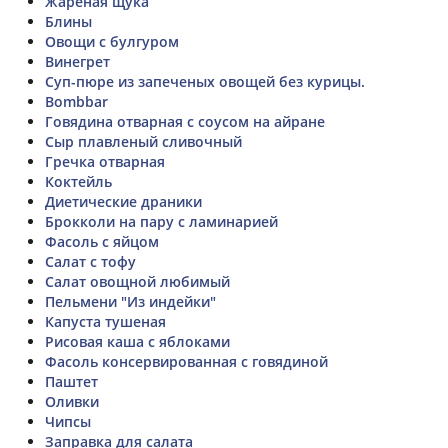
Жареная щука
Блины
Овощи с булгуром
Винегрет
Суп-пюре из запеченых овощей без курицы.
Bombbar
Говядина отварная с соусом на айране
Сыр плавленый сливочный
Гречка отварная
Коктейль
Диетические драники
Брокколи на пару с ламинарией
Фасоль с яйцом
Салат с тофу
Салат овощной любимый
Пельмени "Из индейки"
Капуста тушеная
Рисовая каша с яблоками
Фасоль консервированная с говядиной
Паштет
Оливки
Чипсы
Заправка для салата