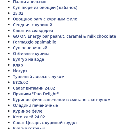
Палпи апельсин
Суп пюре из овощей ( кабачок)
25.02
Овощное рагу с куриным филе
Сендвич с курицей
Салат из сельдерея
GO ON Energy bar peanut, caramel & milk chocolate
Formaggio spalmabile
Суп чечевичный
Отбивные курица
Булгур на воде
Кляр
Йогурт
Тушёный лосось с луком
Вт25.02
Салат витамин 24.02
Пряники "Duo Delight"
Куриное филе запеченое в сметане с кетчупом
Оладики печеночные
Куриное филе
Кето хлеб 24.02
Салат Цезарь с куриной грудкт
Булгул готовый