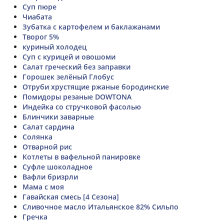
Суп пюре
Чиабата
Зубатка с картофелем и баклажанами
Творог 5%
куриный холодец
Суп с курицей и овошоми
Салат греческий без заправки
Горошек зелёный Глобус
Отруби хрустящие ржаные бородинские
Помидоры резаные DOWTONA
Индейка со стручковой фасолью
Блинчики заварные
Салат сардина
Солянка
Отварной рис
Котлеты в вафельной панировке
Суфле шоколадное
Вафли бризрли
Мама с моя
Гавайская смесь [4 Сезона]
Сливочное масло Итальянское 82% Сильпо
Гречка