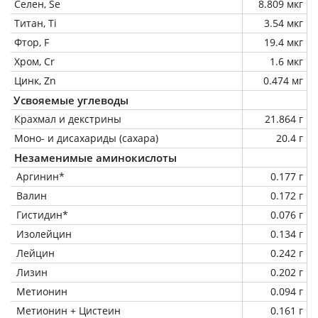
Селен, Se
8.809 мкг
Титан, Ti
3.54 мкг
Фтор, F
19.4 мкг
Хром, Cr
1.6 мкг
Цинк, Zn
0.474 мг
Усвояемые углеводы
Крахмал и декстрины
21.864 г
Моно- и дисахариды (сахара)
20.4 г
Незаменимые аминокислоты
Аргинин*
0.177 г
Валин
0.172 г
Гистидин*
0.076 г
Изолейцин
0.134 г
Лейцин
0.242 г
Лизин
0.202 г
Метионин
0.094 г
Метионин + Цистеин
0.161 г