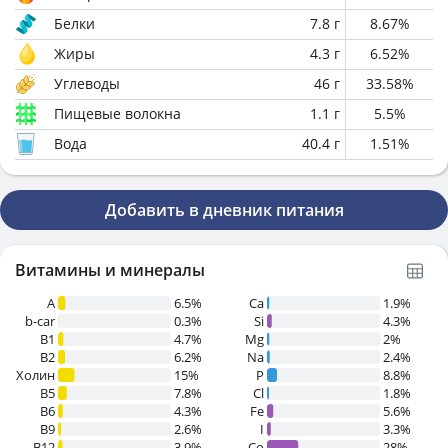
Белки
7.8
г
8.67
%
Жиры
4.3
г
6.52
%
Углеводы
46
г
33.58
%
Пищевые волокна
1.1
г
5.5
%
Вода
40.4
г
1.51
%
Добавить в дневник питания
Витамины и минералы
A
6.5%
Ca
1.9%
b-car
0.3%
Si
4.3%
В1
4.7%
Mg
2%
B2
6.2%
Na
2.4%
Холин
15%
P
8.8%
B5
7.8%
Cl
1.8%
B6
4.3%
Fe
5.6%
B9
2.6%
I
3.3%
B12
3.9%
Co
28%