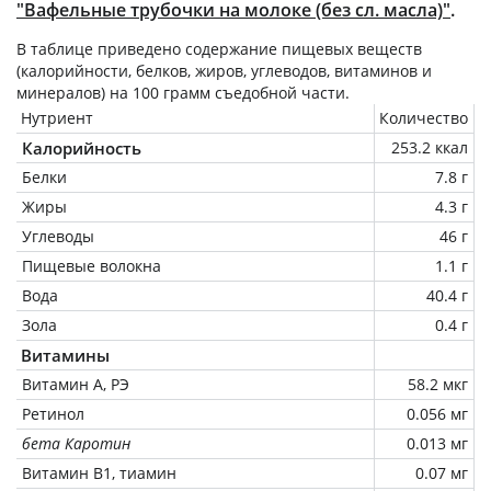
"Вафельные трубочки на молоке (без сл. масла)"
.
В таблице приведено содержание пищевых веществ
(калорийности, белков, жиров, углеводов, витаминов и
минералов) на
100 грамм
съедобной части.
Нутриент
Количество
Калорийность
253.2 ккал
Белки
7.8 г
Жиры
4.3 г
Углеводы
46 г
Пищевые волокна
1.1 г
Вода
40.4 г
Зола
0.4 г
Витамины
Витамин А, РЭ
58.2 мкг
Ретинол
0.056 мг
бета Каротин
0.013 мг
Витамин В1, тиамин
0.07 мг