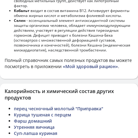
свободных метильных групп, действует как липотропный
фактор.
Кобальт
входит в состав витамина В12. Активирует ферменты
обмена жирных кислот и метаболизма фолиевой кислоты.
Селен
- эссенциальный элемент антиоксидантной системы
защиты организма человека, обладает иммуномодулирующим
действием, участвует в регуляции действия тиреоидных
гормонов. Дефицит приводит к болезни Кашина-Бека
(остеоартроз с множественной деформацией суставов,
позвоночника и конечностей), болезни Кешана (эндемическая
миокардиопатия), наследственной тромбастении.
Полный справочник самых полезных продуктов вы можете
посмотреть в приложении
«Мой здоровый рацион»
.
Калорийность и химический состав других
продуктов
перец чесночный молотый "Приправка"
Курица тушеная с перцем
Фарш домашний
Утренняя яичница
Суп-лапша куриная