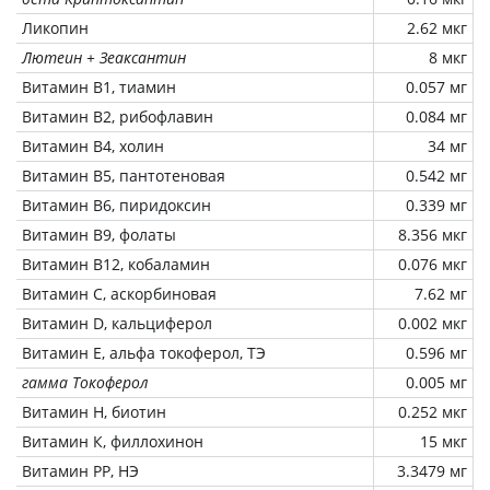
Ликопин
2.62 мкг
Лютеин + Зеаксантин
8 мкг
Витамин В1, тиамин
0.057 мг
Витамин В2, рибофлавин
0.084 мг
Витамин В4, холин
34 мг
Витамин В5, пантотеновая
0.542 мг
Витамин В6, пиридоксин
0.339 мг
Витамин В9, фолаты
8.356 мкг
Витамин В12, кобаламин
0.076 мкг
Витамин C, аскорбиновая
7.62 мг
Витамин D, кальциферол
0.002 мкг
Витамин Е, альфа токоферол, ТЭ
0.596 мг
гамма Токоферол
0.005 мг
Витамин Н, биотин
0.252 мкг
Витамин К, филлохинон
15 мкг
Витамин РР, НЭ
3.3479 мг