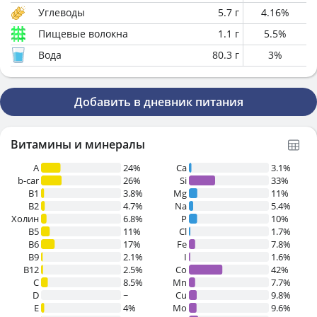
Углеводы
5.7
г
4.16
%
Пищевые волокна
1.1
г
5.5
%
Вода
80.3
г
3
%
Добавить в дневник питания
Витамины и минералы
A
24%
Ca
3.1%
b-car
26%
Si
33%
В1
3.8%
Mg
11%
B2
4.7%
Na
5.4%
Холин
6.8%
P
10%
B5
11%
Cl
1.7%
B6
17%
Fe
7.8%
B9
2.1%
I
1.6%
B12
2.5%
Co
42%
C
8.5%
Mn
7.7%
D
~
Cu
9.8%
E
4%
Mo
9.6%