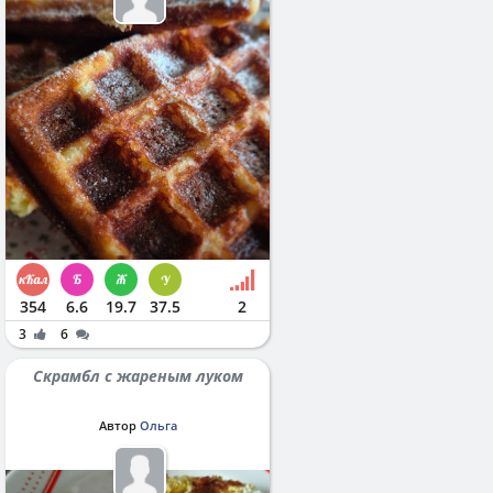
354
6.6
19.7
37.5
2
3
6
Скрамбл с жареным луком
Автор
Ольга