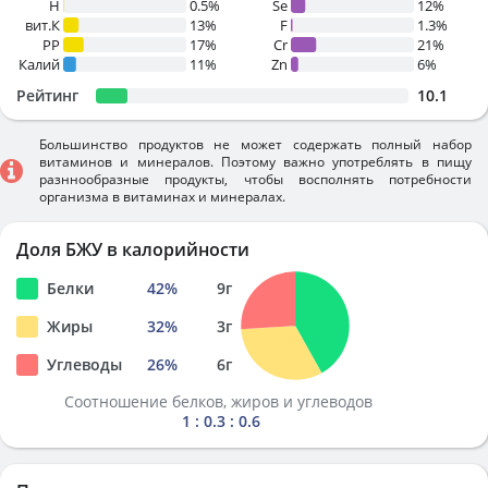
H
0.5%
Se
12%
вит.К
13%
F
1.3%
PP
17%
Cr
21%
Калий
11%
Zn
6%
Рейтинг
10.1
Большинство продуктов не может содержать полный набор
витаминов и минералов. Поэтому важно употреблять в пищу
разннообразные продукты, чтобы восполнять потребности
организма в витаминах и минералах.
Доля БЖУ в калорийности
Белки
42
%
9
г
Жиры
32
%
3
г
Углеводы
26
%
6
г
Соотношение белков, жиров и углеводов
1 : 0.3 : 0.6