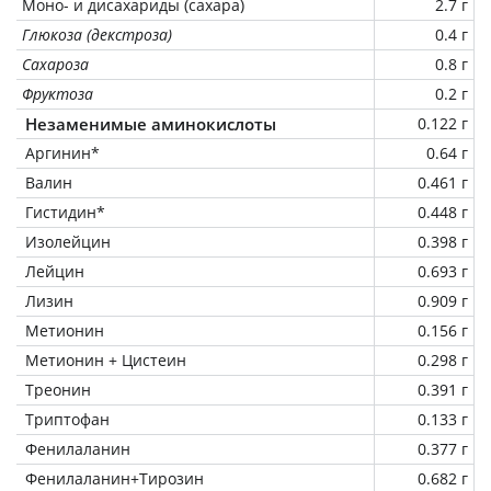
Моно- и дисахариды (сахара)
2.7 г
Глюкоза (декстроза)
0.4 г
Сахароза
0.8 г
Фруктоза
0.2 г
Незаменимые аминокислоты
0.122 г
Аргинин*
0.64 г
Валин
0.461 г
Гистидин*
0.448 г
Изолейцин
0.398 г
Лейцин
0.693 г
Лизин
0.909 г
Метионин
0.156 г
Метионин + Цистеин
0.298 г
Треонин
0.391 г
Триптофан
0.133 г
Фенилаланин
0.377 г
Фенилаланин+Тирозин
0.682 г