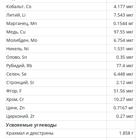
Кобальт, Co
4.177 мкг
Литий, Li
7.543 мкг
Марганец, Mn
0.1544 мг
Медь, Cu
97.55 мкг
Молибден, Mo
6.754 мкг
Никель, Ni
1.531 мкг
Олово, Sn
0.35 мкг
Рубидий, Rb
77.4 мкг
Селен, Se
6.448 мкг
Стронций, Sr
2.12 мкг
Фтор, F
51.56 мкг
Хром, Cr
10.27 мкг
Цинк, Zn
0.7167 мг
Цирконий, Zr
0.27 мкг
Усвояемые углеводы
Крахмал и декстрины
1.858 г