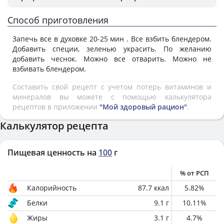
Способ приготовления
Запечь все в духовке 20-25 мин . Все взбить блендером.
Добавить специи, зеленью украсить. По желанию
добавить чеснок. Можно все отварить. Можно не
взбивать блендером.
Составить свой рецепт с учетом потерь витаминов и
минералов вы можете с помощью калькулятора
рецептов в приложении
"Мой здоровый рацион"
.
Калькулятор рецепта
Пищевая ценность на
100
г
% от РСП
Калорийность
87.7
ккал
5.82
%
Белки
9.1
г
10.11
%
Жиры
3.1
г
4.7
%