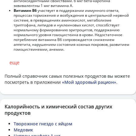
антиоксидантными свойствами. 6 мкг бета-каротина
эквивалентны 1 мкг витамина А.
Витамин В6
участвует в поддержании иммунного ответа,
процессах торможения и возбуждения в центральной нервной
системе, в превращениях аминокислот, метаболизме
триптофана, липидов и нуклеиновых кислот, способствует
нормальному формированию эритроцитов, поддержанию
нормального уровня гомоцистеина в крови. Недостаточное
потребление витамина В6 сопровождается снижением
аппетита, нарушением состояния кожных покровов, развитием
гомоцистеинемии, анемии.
еще
Полный справочник самых полезных продуктов вы можете
посмотреть в приложении
«Мой здоровый рацион»
.
Калорийность и химический состав других
продуктов
Творожное гнездо с яйцом
Медовик
Цитрон конфета 1 шт