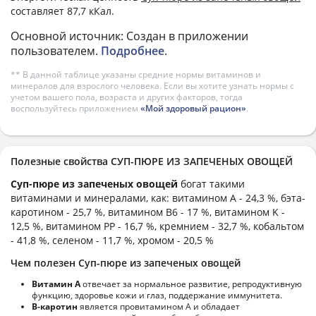
составляет 87,7 кКал.
Основной источник: Создан в приложении
пользователем.
Подробнее
.
** В данной таблице указаны средние нормы витаминов и
минералов для взрослого человека. Если вы хотите узнать нормы с
учетом вашего пола, возраста и других факторов, тогда
воспользуйтесь приложением
«Мой здоровый рацион»
.
Полезные свойства СУП-ПЮРЕ ИЗ ЗАПЕЧЕНЫХ ОВОЩЕЙ
Суп-пюре из запеченых овощей
богат такими
витаминами и минералами, как: витамином А - 24,3 %, бэта-
каротином - 25,7 %, витамином B6 - 17 %, витамином K -
12,5 %, витамином PP - 16,7 %, кремнием - 32,7 %, кобальтом
- 41,8 %, селеном - 11,7 %, хромом - 20,5 %
Чем полезен Суп-пюре из запеченых овощей
Витамин А
отвечает за нормальное развитие, репродуктивную
функцию, здоровье кожи и глаз, поддержание иммунитета.
В-каротин
является провитамином А и обладает