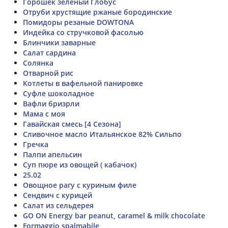
Горошек зелёный Глобус
Отруби хрустящие ржаные бородинские
Помидоры резаные DOWTONA
Индейка со стручковой фасолью
Блинчики заварные
Салат сардина
Солянка
Отварной рис
Котлеты в вафельной панировке
Суфле шоколадное
Вафли бризрли
Мама с моя
Гавайская смесь [4 Сезона]
Сливочное масло Итальянское 82% Сильпо
Гречка
Палпи апельсин
Суп пюре из овощей ( кабачок)
25.02
Овощное рагу с куриным филе
Сендвич с курицей
Салат из сельдерея
GO ON Energy bar peanut, caramel & milk chocolate
Formaggio spalmabile