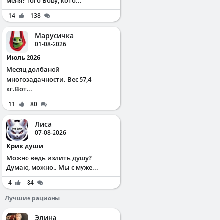
меня? Того Вову, кото...
14
138
Марусичка
01-08-2026
Июль 2026
Месяц долбаной
многозадачности. Вес 57,4
кг.Вот...
11
80
Лиса
07-08-2026
Крик души
Можно ведь излить душу?
Думаю, можно.. Мы с муже...
4
84
Лучшие рационы
Элина