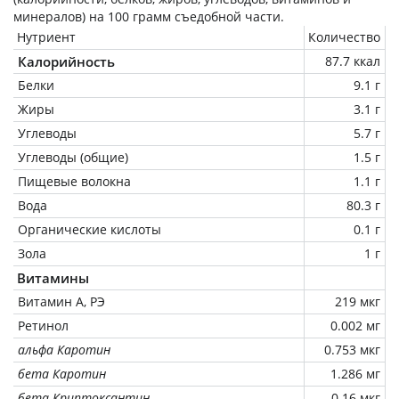
минералов) на
100 грамм
съедобной части.
Нутриент
Количество
Калорийность
87.7 ккал
Белки
9.1 г
Жиры
3.1 г
Углеводы
5.7 г
Углеводы (общие)
1.5 г
Пищевые волокна
1.1 г
Вода
80.3 г
Органические кислоты
0.1 г
Зола
1 г
Витамины
Витамин А, РЭ
219 мкг
Ретинол
0.002 мг
альфа Каротин
0.753 мкг
бета Каротин
1.286 мг
бета Криптоксантин
0.16 мкг