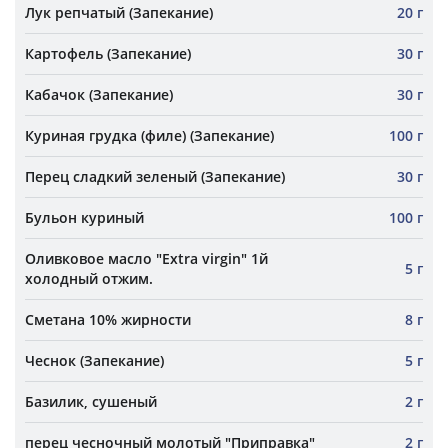
Лук репчатый (Запекание)
20 г
Картофель (Запекание)
30 г
Кабачок (Запекание)
30 г
Куриная грудка (филе) (Запекание)
100 г
Перец сладкий зеленый (Запекание)
30 г
Бульон куриный
100 г
Оливковое масло "Extra virgin" 1й
5 г
холодный отжим.
Сметана 10% жирности
8 г
Чеснок (Запекание)
5 г
Базилик, сушеный
2 г
перец чесночный молотый "Приправка"
2 г