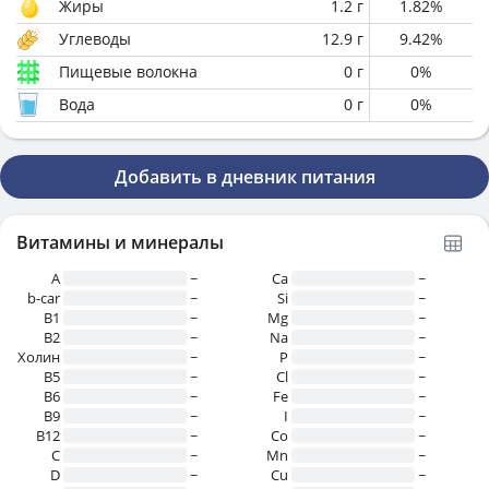
Жиры
1.2
г
1.82
%
Углеводы
12.9
г
9.42
%
Пищевые волокна
0
г
0
%
Вода
0
г
0
%
Добавить в дневник питания
Витамины и минералы
A
~
Ca
~
b-car
~
Si
~
В1
~
Mg
~
B2
~
Na
~
Холин
~
P
~
B5
~
Cl
~
B6
~
Fe
~
B9
~
I
~
B12
~
Co
~
C
~
Mn
~
D
~
Cu
~