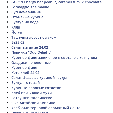
GO ON Energy bar peanut, caramel & milk chocolate
Formaggio spalmabile
Суп чечевичный
Отбивные курица
Булгур на воде
Кляр
Йогурт
Тушёный лосось с луком
Вт25.02
Салат витамин 24.02
Пряники "Duo Delight"
Куриное филе запеченое в сметане с кетчупом
Оладики печеночные
Куриное филе
Кето хлеб 24.02
Салат Цезарь с куриной грудкт
Булгул готовый
Куриные паровые котлетки
Хлеб из льняной муки
Ватрушки гагаринские
Сыр Алтайский Киприно
хлеб 7-ми зерновой ароматный Лента
Печеночные оладьи