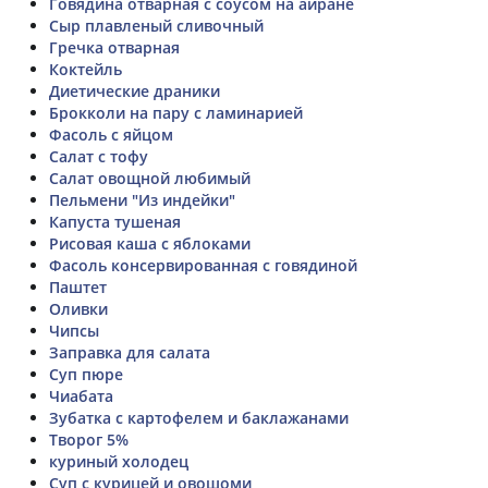
Говядина отварная с соусом на айране
Сыр плавленый сливочный
Гречка отварная
Коктейль
Диетические драники
Брокколи на пару с ламинарией
Фасоль с яйцом
Салат с тофу
Салат овощной любимый
Пельмени "Из индейки"
Капуста тушеная
Рисовая каша с яблоками
Фасоль консервированная с говядиной
Паштет
Оливки
Чипсы
Заправка для салата
Суп пюре
Чиабата
Зубатка с картофелем и баклажанами
Творог 5%
куриный холодец
Суп с курицей и овошоми