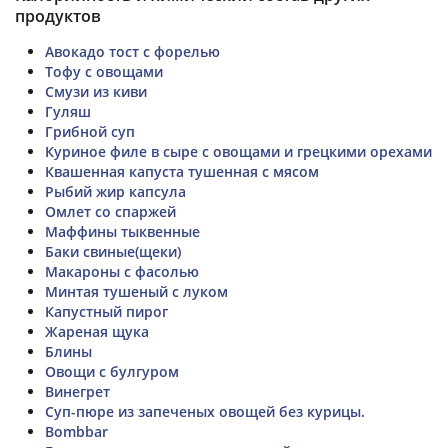
продуктов
Авокадо тост с форелью
Тофу с овощами
Смузи из киви
Гуляш
Грибной суп
Куриное филе в сыре с овощами и грецкими орехами
Квашенная капуста тушенная с мясом
Рыбий жир капсула
Омлет со спаржей
Маффины тыквенные
Баки свиные(щеки)
Макароны с фасолью
Минтая тушеный с луком
Капустный пирог
Жареная щука
Блины
Овощи с булгуром
Винегрет
Суп-пюре из запеченых овощей без курицы.
Bombbar