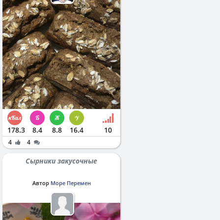
178.3
8.4
8.8
16.4
10
4
4
Сырники закусочные
Автор
Море Перемен