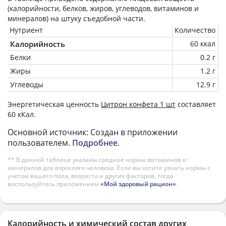
(калорийности, белков, жиров, углеводов, витаминов и
минералов) на
штуку
съедобной части.
Нутриент
Количество
Калорийность
60 ккал
Белки
0.2 г
Жиры
1.2 г
Углеводы
12.9 г
Энергетическая ценность
Цитрон конфета 1 шт
составляет
60 кКал.
Основной источник: Создан в приложении
пользователем.
Подробнее
.
** В данной таблице указаны средние нормы витаминов и
минералов для взрослого человека. Если вы хотите узнать нормы с
учетом вашего пола, возраста и других факторов, тогда
воспользуйтесь приложением
«Мой здоровый рацион»
.
Калорийность и химический состав других