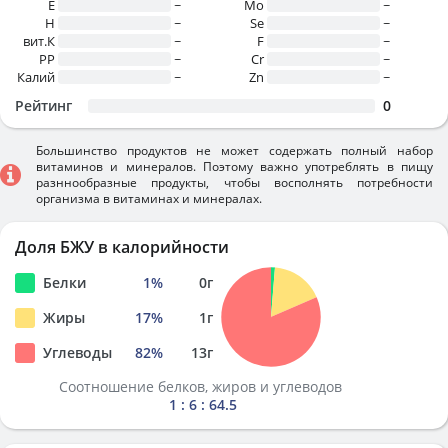
E
~
Mo
~
H
~
Se
~
вит.К
~
F
~
PP
~
Cr
~
Калий
~
Zn
~
Рейтинг
0
Большинство продуктов не может содержать полный набор
витаминов и минералов. Поэтому важно употреблять в пищу
разннообразные продукты, чтобы восполнять потребности
организма в витаминах и минералах.
Доля БЖУ в калорийности
Белки
1
%
0
г
Жиры
17
%
1
г
Углеводы
82
%
13
г
Соотношение белков, жиров и углеводов
1 : 6 : 64.5