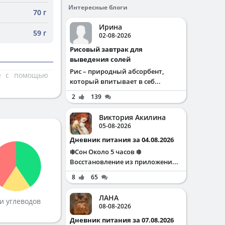
Интересные блоги
70 г
Ирина
59 г
02-08-2026
Рисовый завтрак для
выведения солей
Рис – природный абсорбент,
те с помощью
который впитывает в себ...
2
139
Виктория Акилина
05-08-2026
Дневник питания за 04.08.2026
❄️Сон Около 5 часов ❄️
Восстановление из приложени...
8
65
ЛАНА
и углеводов
08-08-2026
Дневник питания за 07.08.2026