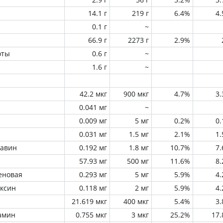
14.1 г
219 г
6.4%
4
0.1 г
~
66.9 г
2273 г
2.9%
оты
0.6 г
~
1.6 г
~
42.2 мкг
900 мкг
4.7%
3
0.041 мг
~
0.009 мг
5 мг
0.2%
0
0.031 мг
1.5 мг
2.1%
1
лавин
0.192 мг
1.8 мг
10.7%
7
57.93 мг
500 мг
11.6%
8
еновая
0.293 мг
5 мг
5.9%
4
оксин
0.118 мг
2 мг
5.9%
4
21.619 мкг
400 мкг
5.4%
3
амин
0.755 мкг
3 мкг
25.2%
17