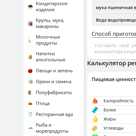
Кондитерские
мука пшеничная 
изделия
Крупы, мука,
Вода водопроводн
макароны
Способ пригото
Молочные
продукты
Составить свой 
калькулятора реце
Напитки
алкогольные
Калькулятор ре
Овощи и зелень
Пищевая ценност
Орехи и семена
Полуфабрикаты
Калорийность
Птица
Белки
Ресторанная еда
Жиры
Рыба и
Углеводы
морепродукты