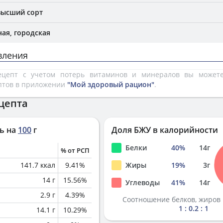
высший сорт
ая, городская
вления
рецепт с учетом потерь витаминов и минералов вы може
птов в приложении
"Мой здоровый рацион"
.
цепта
ь на
100
г
Доля БЖУ в калорийности
Белки
40
%
14
г
% от РСП
141.7
ккал
9.41
%
Жиры
19
%
3
г
14
г
15.56
%
Углеводы
41
%
14
г
2.9
г
4.39
%
Соотношение белков, жиров 
1 : 0.2 : 1
14.1
г
10.29
%