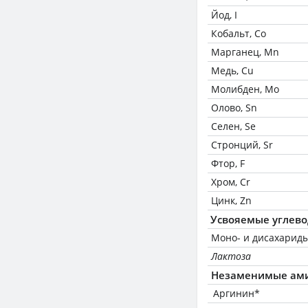
Йод, I
Кобальт, Co
Марганец, Mn
Медь, Cu
Молибден, Mo
Олово, Sn
Селен, Se
Стронций, Sr
Фтор, F
Хром, Cr
Цинк, Zn
Усвояемые углев
Моно- и дисахариды
Лактоза
Незаменимые ам
Аргинин*