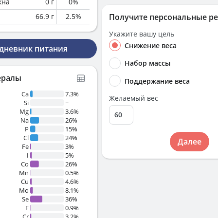
кна
0
г
0
%
66.9
г
2.5
%
Получите персональные р
Укажите вашу цель
Снижение веса
 дневник питания
Набор массы
ералы
Поддержание веса
Ca
7.3%
Желаемый вес
Si
~
Mg
3.6%
Na
26%
P
15%
Cl
24%
Далее
Fe
3%
I
5%
Co
26%
Mn
0.5%
Cu
4.6%
Mo
8.1%
Se
36%
F
0.9%
Cr
3.2%