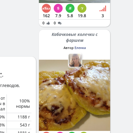
162
7.9
5.8
19.8
3
0
0
Кабачковые колечки с
фаршем
Автор
Еленка
"
.
глеводов,
 от
100%
ы в
нормы
кал
.9%
1188 г
3%
543 г
.7%
1931 г