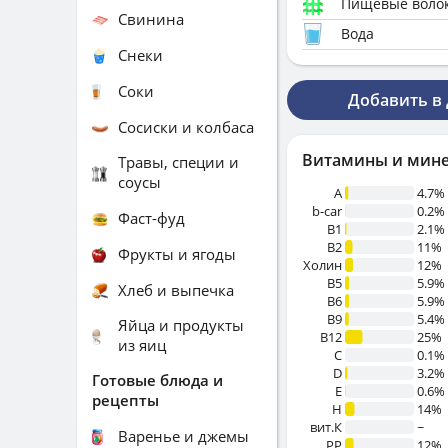
Пищевые воло
Свинина
Вода
Снеки
Соки
Добавить в
Сосиски и колбаса
Витамины и мин
Травы, специи и
соусы
A
4.7%
b-car
0.2%
Фаст-фуд
В1
2.1%
B2
11%
Фрукты и ягоды
Холин
12%
B5
5.9%
Хлеб и выпечка
B6
5.9%
B9
5.4%
Яйца и продукты
B12
25%
из яиц
C
0.1%
D
3.2%
Готовые блюда и
E
0.6%
рецепты
H
14%
вит.К
~
Варенье и джемы
PP
12%