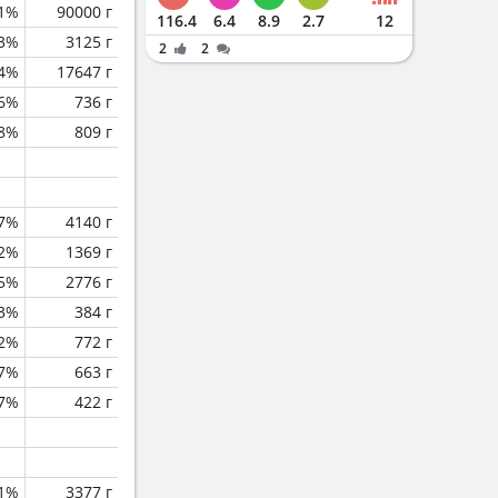
.1%
90000 г
116.4
6.4
8.9
2.7
12
.3%
3125 г
2
2
.4%
17647 г
.6%
736 г
.8%
809 г
.7%
4140 г
.2%
1369 г
.5%
2776 г
.3%
384 г
.2%
772 г
.7%
663 г
.7%
422 г
.1%
3377 г