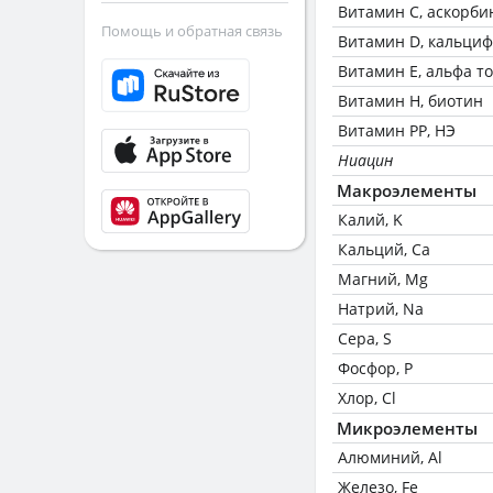
Витамин C, аскорби
Помощь и обратная связь
Витамин D, кальци
Витамин Е, альфа т
Витамин Н, биотин
Витамин РР, НЭ
Ниацин
Макроэлементы
Калий, K
Кальций, Ca
Магний, Mg
Натрий, Na
Сера, S
Фосфор, P
Хлор, Cl
Микроэлементы
Алюминий, Al
Железо, Fe