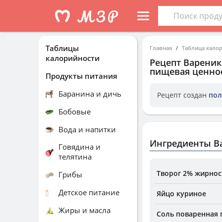
Таблицы
Главная
Таблица кало
калорийности
Рецепт
Вареник
пищевая ценнос
Продукты питания
Баранина и дичь
Рецепт создан
пол
Бобовые
Вода и напитки
Ингредиенты В
Говядина и
телятина
Творог 2% жирнос
Грибы
Детское питание
Яйцо куриное
Жиры и масла
Соль поваренная