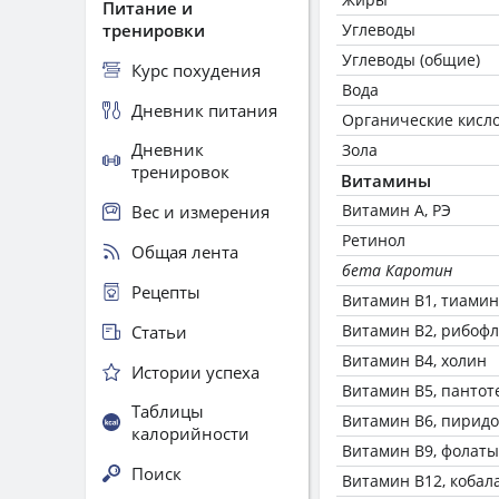
Питание и
тренировки
Углеводы
Углеводы (общие)
Курс похудения
Вода
Дневник питания
Органические кисл
Дневник
Зола
тренировок
Витамины
Витамин А, РЭ
Вес и измерения
Ретинол
Общая лента
бета Каротин
Рецепты
Витамин В1, тиамин
Витамин В2, рибоф
Статьи
Витамин В4, холин
Истории успеха
Витамин В5, пантот
Таблицы
Витамин В6, пирид
калорийности
Витамин В9, фолаты
Поиск
Витамин В12, кобал