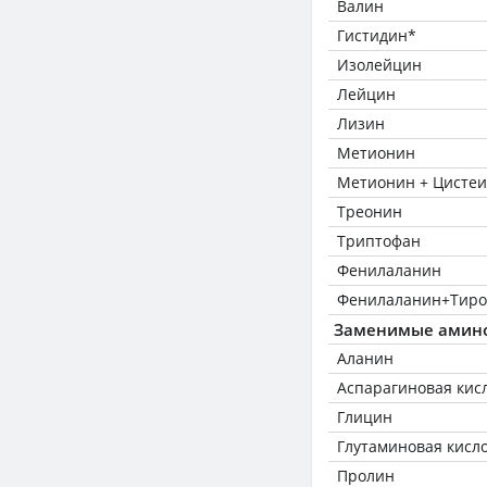
Валин
Гистидин*
Изолейцин
Лейцин
Лизин
Метионин
Метионин + Цисте
Треонин
Триптофан
Фенилаланин
Фенилаланин+Тиро
Заменимые амин
Аланин
Аспарагиновая кис
Глицин
Глутаминовая кисл
Пролин