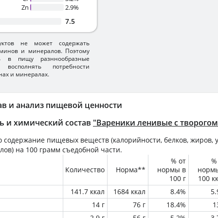
Zn
2.9%
7.5
уктов не может содержать
минов и минералов. Поэтому
ть в пищу разннообразные
 восполнять потребности
нах и минералах.
ав и анализ пищевой ценности
ь и химический состав
"Вареники ленивые с творогом
 содержание пищевых веществ (калорийности, белков, жиров, у
лов) на
100 грамм
съедобной части.
% от
%
Количество
Норма**
нормы в
норм
100 г
100 к
141.7 ккал
1684 ккал
8.4%
5
14 г
76 г
18.4%
1
2.9 г
56 г
5.2%
3