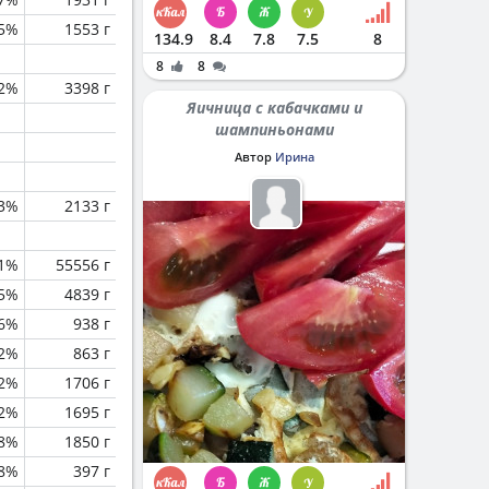
.5%
1553 г
134.9
8.4
7.8
7.5
8
8
8
2%
3398 г
Яичница с кабачками и
шампиньонами
Автор
Ирина
.3%
2133 г
.1%
55556 г
.5%
4839 г
.6%
938 г
.2%
863 г
.2%
1706 г
.2%
1695 г
.8%
1850 г
.8%
397 г