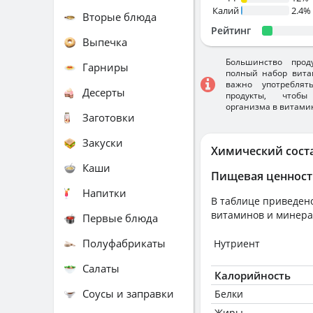
Калий
2.4%
Вторые блюда
Рейтинг
Выпечка
Большинство прод
Гарниры
полный набор вита
важно употребля
Десерты
продукты, чтобы
организма в витами
Заготовки
Закуски
Химический сост
Каши
Пищевая ценност
Напитки
В таблице приведено
витаминов и минера
Первые блюда
Полуфабрикаты
Нутриент
Салаты
Калорийность
Соусы и заправки
Белки
Жиры