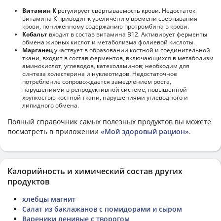
Витамин К
регулирует свёртываемость крови. Недостаток
витамина К приводит к увеличению времени свертывания
крови, пониженному содержанию протромбина в крови.
Кобальт
входит в состав витамина В12. Активирует ферменты
обмена жирных кислот и метаболизма фолиевой кислоты.
Марганец
участвует в образовании костной и соединительной
ткани, входит в состав ферментов, включающихся в метаболизм
аминокислот, углеводов, катехоламинов; необходим для
синтеза холестерина и нуклеотидов. Недостаточное
потребление сопровождается замедлением роста,
нарушениями в репродуктивной системе, повышенной
хрупкостью костной ткани, нарушениями углеводного и
липидного обмена.
Полный справочник самых полезных продуктов вы можете
посмотреть в приложении
«Мой здоровый рацион»
.
Калорийность и химический состав других
продуктов
хлебцы магнит
Салат из баклажанов с помидорами и сыром
Вареники ленивые с творогом