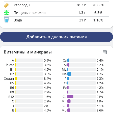
Углеводы
28.3
г
20.66
%
Пищевые волокна
1.3
г
6.5
%
Вода
31
г
1.16
%
Добавить в дневник питания
Витамины и минералы
A
5.9%
Ca
6.4%
b-car
3.6%
Si
6.2%
В1
4.5%
Mg
2.1%
B2
3.5%
Na
13%
Холин
8.4%
P
6.3%
B5
4.7%
Cl
1.2%
B6
4.3%
Fe
4.2%
B9
2.9%
I
1.7%
B12
1.6%
Co
21%
C
2.9%
Mn
11%
D
2%
Cu
5.1%
E
4.5%
Mo
9.6%