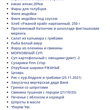
какао алкан.20%ж
Фарш для голубцов
Филе индейки
Филе индейки под соусом
Хлеб «Ржаной край» нарезанный, 250 г
Протеиновый батончик в шоколаде фисташковая
меренга
Салат из кальмара с грибами
Рыба Белый амур
Фарш из оленины и свинины
МОРКОВНЫЙ СУП
Суп картофельный с овощами (диет) -2
Сухарики Finn Crisp
Отрубные шарики РЖАНЫЕ
Цезарь
Рис с кур.бедром и грибами (25.11.2021)
Закусочка вергерская дядя Ваня
Гренки со шпротами
Свинина тушеная с перцем (21/10/25)
Печенье с яблоком и корицей
Шпроты в масле
ופל שוקטלד