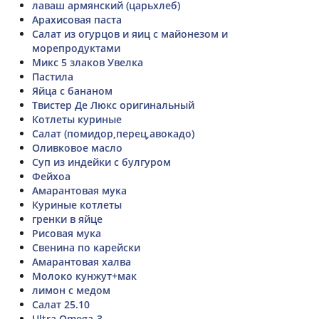
лаваш армянский (царьхлеб)
Арахисовая паста
Салат из огурцов и яиц с майонезом и
морепродуктами
Микс 5 злаков Увелка
Пастила
Яйца с бананом
Твистер Де Люкс оригинальный
Котлеты куриные
Салат (помидор,перец,авокадо)
Оливковое масло
Суп из индейки с булгуром
Фейхоа
Амарантовая мука
Куриные котлеты
гренки в яйце
Рисовая мука
Свенина по карейски
Амарантовая халва
Молоко кунжут+мак
лимон с медом
Салат 25.10
Ultra Omega-3