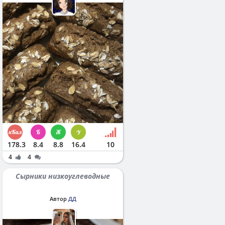
178.3
8.4
8.8
16.4
10
4
4
Сырники низкоуглеводные
Автор
ДД