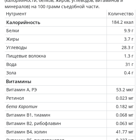
(калорийности, белков, жиров, углеводов, витаминов и
минералов) на
100 грамм
съедобной части.
Нутриент
Количество
Калорийность
184.2 ккал
Белки
9.9 г
Жиры
3.7 г
Углеводы
28.3 г
Пищевые волокна
1.3 г
Вода
31 г
Зола
0.4 г
Витамины
Витамин А, РЭ
53.2 мкг
Ретинол
0.023 мг
бета Каротин
0.182 мг
Витамин В1, тиамин
0.068 мг
Витамин В2, рибофлавин
0.063 мг
Витамин В4, холин
41.77 мг