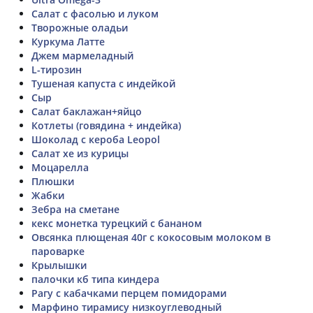
Салат с фасолью и луком
Творожные оладьи
Куркума Латте
Джем мармеладный
L-тирозин
Тушеная капуста с индейкой
Сыр
Салат баклажан+яйцо
Котлеты (говядина + индейка)
Шоколад с кероба Leopol
Салат хе из курицы
Моцарелла
Плюшки
Жабки
Зебра на сметане
кекс монетка турецкий с бананом
Овсянка плющеная 40г с кокосовым молоком в
пароварке
Крылышки
палочки кб типа киндера
Рагу с кабачками перцем помидорами
Марфино тирамису низкоуглеводный