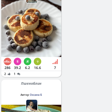
286
39.2
6.2
16.6
7
2
1
Пшеноблин
Автор
Оксана Б