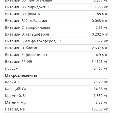
Витамин В5, пантотеновая
0.237 мг
Витамин В6, пиридоксин
0.086 мг
Витамин В9, фолаты
11.788 мкг
Витамин В12, кобаламин
0.048 мкг
Витамин C, аскорбиновая
2.65 мг
Витамин D, кальциферол
0.202 мкг
Витамин Е, альфа токоферол, ТЭ
0.672 мг
Витамин Н, биотин
2.637 мкг
Витамин К, филлохинон
14.9 мкг
Витамин РР, НЭ
1.4325 мг
Ниацин
0.467 мг
Макроэлементы
Калий, K
78.79 мг
Кальций, Ca
64.38 мг
Кремний, Si
1.852 мг
Магний, Mg
8.33 мг
Натрий, Na
168.58 мг