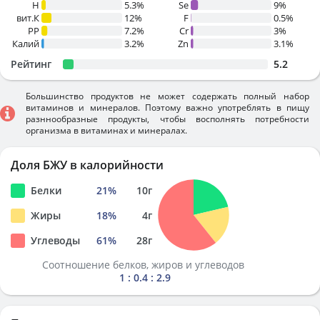
H
5.3%
Se
9%
вит.К
12%
F
0.5%
PP
7.2%
Cr
3%
Калий
3.2%
Zn
3.1%
Рейтинг
5.2
Большинство продуктов не может содержать полный набор
витаминов и минералов. Поэтому важно употреблять в пищу
разннообразные продукты, чтобы восполнять потребности
организма в витаминах и минералах.
Доля БЖУ в калорийности
Белки
21
%
10
г
Жиры
18
%
4
г
Углеводы
61
%
28
г
Соотношение белков, жиров и углеводов
1 : 0.4 : 2.9