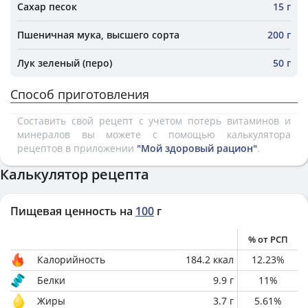
Сахар песок
15 г
Пшеничная мука, высшего сорта
200 г
Лук зеленый (перо)
50 г
Способ приготовления
Составить свой рецепт с учетом потерь витаминов и
минералов вы можете с помощью калькулятора
рецептов в приложении
"Мой здоровый рацион"
.
Калькулятор рецепта
Пищевая ценность на
100
г
% от РСП
Калорийность
184.2
ккал
12.23
%
Белки
9.9
г
11
%
Жиры
3.7
г
5.61
%