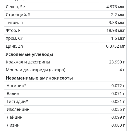
Селен, Se
4.976 мкг
Стронций, Sr
2.2 мкг
Титан, Ti
3.88 мкг
Фтор, F
18.98 мкг
Хром, Cr
1.5 мкг
Цинк, Zn
0.3752 мг
Усвояемые углеводы
Крахмал и декстрины
23.959 г
Моно- и дисахариды (сахара)
4 г
Незаменимые аминокислоты
Аргинин*
0.072 г
Валин
0.071 г
Гистидин*
0.031 г
Изолейцин
0.055 г
Лейцин
0.099 г
Лизин
0.083 г