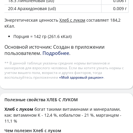
18:3 Линоленовая (ud)
0.006 г
20:4 Арахидоновая (ud)
0.009 г
Энергетическая ценность
Хлеб с луком
составляет 184,2
кКал.
Порция = 142 гр (261.6 кКал)
Основной источник: Создан в приложении
пользователем.
Подробнее
.
** В данной таблице указаны средние нормы витаминов и
минералов для взрослого человека. Если вы хотите узнать нормы с
учетом вашего пола, возраста и других факторов, тогда
воспользуйтесь приложением
«Мой здоровый рацион»
.
Полезные свойства ХЛЕБ С ЛУКОМ
Хлеб с луком
богат такими витаминами и минералами,
как: витамином K - 12,4 %, кобальтом - 21 %, марганцем -
11,1 %
Чем полезен Хлеб с луком