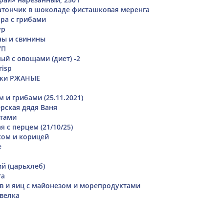
тончик в шоколаде фисташковая меренга
ара с грибами
ур
ны и свинины
УП
ый с овощами (диет) -2
risp
ики РЖАНЫЕ
м и грибами (25.11.2021)
ерская дядя Ваня
отами
 с перцем (21/10/25)
ком и корицей
е
й (царьхлеб)
та
ов и яиц с майонезом и морепродуктами
Увелка