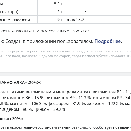
ны
8.2 г
~
 (сахара)
2 г
~
ные кислоты
9 г
max 18.7 г
ность
какао алкан.20%ж
составляет 368 кКал.
к: Создан в приложении пользователем.
Подробнее
.
азаны средние нормы витаминов и минералов для взрослого человека. Есл
вашего пола, возраста и других факторов, тогда воспользуйтесь приложен
 КАКАО АЛКАН.20%Ж
богат такими витаминами и минералами, как: витамином B2 - 11,
 витамином B6 - 15 %, витамином B9 - 11,3 %, витамином PP - 34
,8 %, магнием - 106,3 %, фосфором - 81,9 %, железом - 122,2 %, м
либденом - 80 %, цинком - 59,2 %
алкан.20%ж
вует в окислительно-восстановительных реакциях, способствует повышен