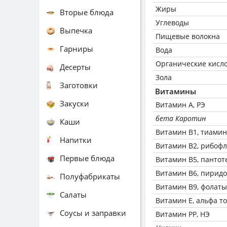
Жиры
Вторые блюда
Углеводы
Выпечка
Пищевые волокна
Гарниры
Вода
Органические кисл
Десерты
Зола
Заготовки
Витамины
Закуски
Витамин А, РЭ
бета Каротин
Каши
Витамин В1, тиамин
Напитки
Витамин В2, рибоф
Первые блюда
Витамин В5, пантот
Витамин В6, пирид
Полуфабрикаты
Витамин В9, фолаты
Салаты
Витамин Е, альфа т
Соусы и заправки
Витамин РР, НЭ