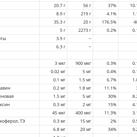
20.7 г
56 г
37%
10
8.9 г
219 г
4.1%
1
35.3 г
20 г
176.5%
4
5 г
2273 г
0.2%
0
оты
3.9 г
~
6.3 г
~
3 мкг
900 мкг
0.3%
0
0.02 мг
5 мг
0.4%
0
0.1 мг
1.5 мг
6.7%
1
лавин
0.2 мг
1.8 мг
11.1%
еновая
1.5 мг
5 мг
30%
8
оксин
0.3 мг
2 мг
15%
4
45 мкг
400 мкг
11.3%
3
окоферол, ТЭ
0.3 мг
15 мг
2%
0
6.8 мг
20 мг
34%
9