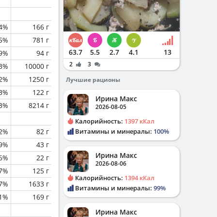
.4%
166 г
.5%
781 г
63.7
5.5
2.7
4.1
13
.9%
94 г
2
3
.3%
10000 г
.2%
1250 г
Лучшие рационы
.3%
122 г
Ирина Макс
.3%
8214 г
2026-08-05
Калорийность:
1397 кКал
.2%
82 г
Витамины и минералы:
100%
.9%
43 г
Ирина Макс
.6%
22 г
2026-08-06
.7%
125 г
Калорийность:
1394 кКал
.7%
1633 г
Витамины и минералы:
99%
.1%
169 г
Ирина Макс