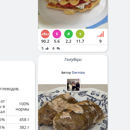
90.2
5.6
2.2
11.7
9
5
6
Голубцы
Автор
Darinika
глеводов,
 от
100%
ы в
нормы
кал
6%
458 г
.1%
382 г