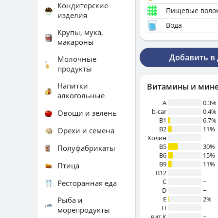
Кондитерские
Пищевые воло
изделия
Вода
Крупы, мука,
макароны
Добавить в
Молочные
продукты
Напитки
Витамины и мин
алкогольные
A
0.3%
b-car
0.4%
Овощи и зелень
В1
6.7%
B2
11%
Орехи и семена
Холин
~
B5
30%
Полуфабрикаты
B6
15%
B9
11%
Птица
B12
~
C
~
Ресторанная еда
D
~
E
2%
Рыба и
H
~
морепродукты
вит.К
~