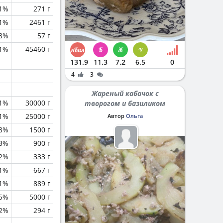
.1%
271 г
.1%
2461 г
8%
57 г
.1%
45460 г
131.9
11.3
7.2
6.5
0
4
3
Жареный кабачок с
.1%
30000 г
творогом и базиликом
.1%
25000 г
Автор
Ольга
.8%
1500 г
3%
900 г
.2%
333 г
.1%
667 г
.1%
889 г
.5%
5000 г
.2%
294 г