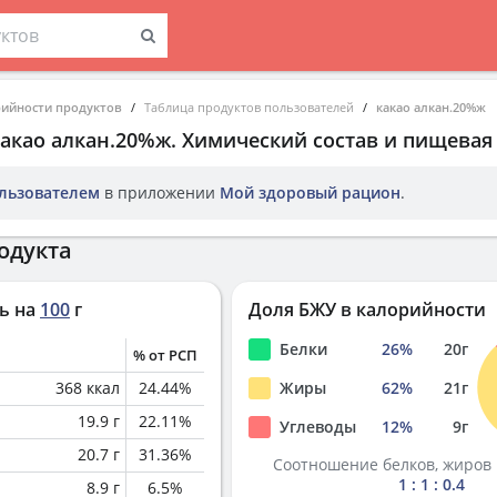
рийности продуктов
Таблица продуктов пользователей
какао алкан.20%ж
какао алкан.20%ж
. Химический состав и пищевая
льзователем
в приложении
Мой здоровый рацион
.
одукта
ь на
100
г
Доля БЖУ в калорийности
Белки
26
%
20
г
% от РСП
368
ккал
24.44
%
Жиры
62
%
21
г
19.9
г
22.11
%
Углеводы
12
%
9
г
20.7
г
31.36
%
Соотношение белков, жиров 
1 : 1 : 0.4
8.9
г
6.5
%