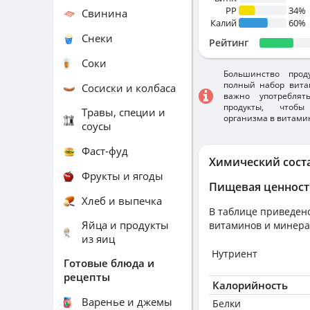
PP
34%
Свинина
Калий
60%
Снеки
Рейтинг
Соки
Большинство прод
полный набор вита
Сосиски и колбаса
важно употребля
продукты, чтобы
Травы, специи и
организма в витами
соусы
Фаст-фуд
Химический сост
Фрукты и ягоды
Пищевая ценност
Хлеб и выпечка
В таблице приведено
Яйца и продукты
витаминов и минера
из яиц
Нутриент
Готовые блюда и
рецепты
Калорийность
Варенье и джемы
Белки