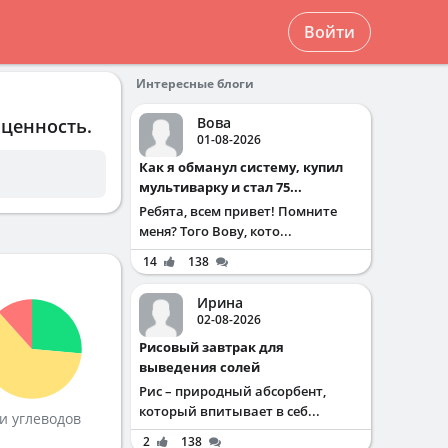
Войти
Интересные блоги
Вова
 ценность.
01-08-2026
Как я обманул систему, купил
мультиварку и стал 75...
Ребята, всем привет! Помните
меня? Того Вову, кото...
14
138
Ирина
02-08-2026
Рисовый завтрак для
выведения солей
Рис – природный абсорбент,
который впитывает в себ...
и углеводов
2
138