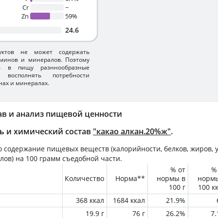
Cr
~
Zn
59%
24.6
уктов не может содержать
минов и минералов. Поэтому
ть в пищу разннообразные
 восполнять потребности
нах и минералах.
ав и анализ пищевой ценности
ь и химический состав
"какао алкан.20%ж"
.
 содержание пищевых веществ (калорийности, белков, жиров, у
лов) на
100 грамм
съедобной части.
% от
%
Количество
Норма**
нормы в
норм
100 г
100 к
368 ккал
1684 ккал
21.9%
19.9 г
76 г
26.2%
7