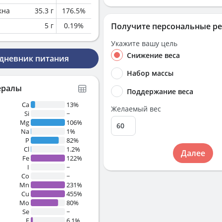
кна
35.3
г
176.5
%
5
г
0.19
%
Получите персональные р
Укажите вашу цель
Снижение веса
 дневник питания
Набор массы
ералы
Поддержание веса
Ca
13%
Желаемый вес
Si
~
Mg
106%
Na
1%
P
82%
Cl
1.2%
Далее
Fe
122%
I
~
Co
~
Mn
231%
Cu
455%
Mo
80%
Se
~
F
6.1%