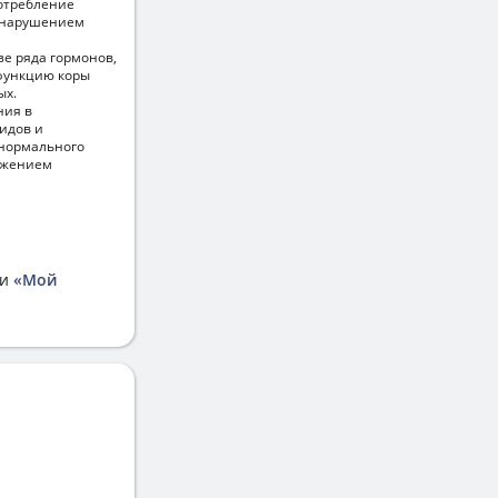
отребление
, нарушением
зе ряда гормонов,
 функцию коры
ых.
ния в
идов и
 нормального
ижением
ии
«Мой