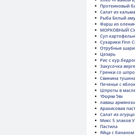
Протеиновый ба
Салат из кальм
Рыба Белый ам
Фарш из олени
МОРКОВНЫЙ С
Суп картофельн
Сухарики Finn C
Отрубные шар
Цезарь
Рис с кур.бедро
Закусочка верг
Гренки со шпр
Свинина тушеная
Печенье с ябло
Шпроты в масл
ופל שוקטלד
лаваш армянски
Арахисовая пас
Салат из огурц
Микс 5 злаков 
Пастила
Яйца с бананом