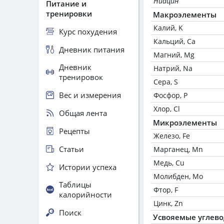
Ниацин
Питание и
тренировки
Макроэлементы
Калий, K
Курс похудения
Кальций, Ca
Дневник питания
Магний, Mg
Дневник
Натрий, Na
тренировок
Сера, S
Вес и измерения
Фосфор, P
Хлор, Cl
Общая лента
Микроэлементы
Рецепты
Железо, Fe
Статьи
Марганец, Mn
Медь, Cu
Истории успеха
Молибден, Mo
Таблицы
Фтор, F
калорийности
Цинк, Zn
Поиск
Усвояемые углев