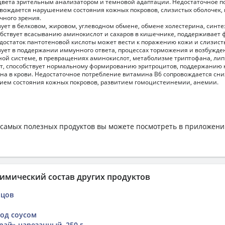
вета зрительным анализатором и темновой адаптации. Недостаточное п
вождается нарушением состояния кожных покровов, слизистых оболочек
чного зрения.
ует в белковом, жировом, углеводном обмене, обмене холестерина, синте
обствует всасыванию аминокислот и сахаров в кишечнике, поддерживает
достаток пантотеновой кислоты может вести к поражению кожи и слизист
ует в поддержании иммунного ответа, процессах торможения и возбужде
ой системе, в превращениях аминокислот, метаболизме триптофана, лип
т, способствует нормальному формированию эритроцитов, поддержанию
на в крови. Недостаточное потребление витамина В6 сопровождается сн
ием состояния кожных покровов, развитием гомоцистеинемии, анемии.
самых полезных продуктов вы можете посмотреть в приложен
имический состав других продуктов
бцов
од соусом
рай» нарезанный, 250 г