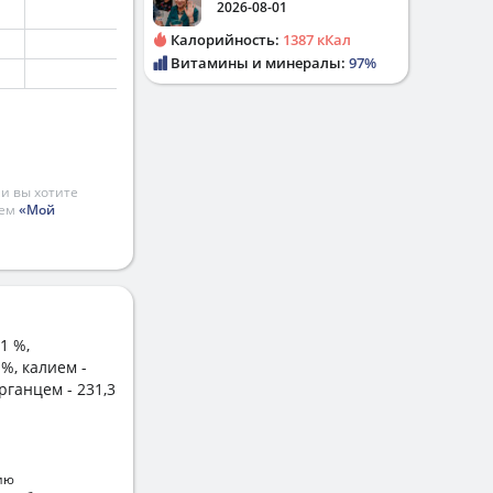
2026-08-01
Калорийность:
1387 кКал
Витамины и минералы:
97%
и вы хотите
ием
«Мой
1 %,
 %, калием -
арганцем - 231,3
ию