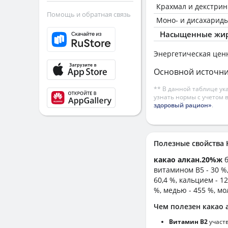
Крахмал и декстри
Помощь и обратная связь
Моно- и дисахариды
Насыщенные жир
Энергетическая цен
Основной источни
** В данной таблице ук
узнать нормы с учетом 
здоровый рацион»
.
Полезные свойства
какао алкан.20%ж
витамином B5 - 30 %,
60,4 %, кальцием - 12
%, медью - 455 %, мо
Чем полезен какао 
Витамин В2
участ