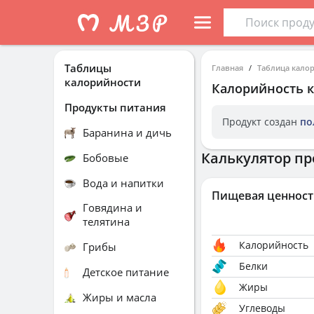
Таблицы
Главная
Таблица кало
калорийности
Калорийность
Продукты питания
Продукт создан
по
Баранина и дичь
Калькулятор пр
Бобовые
Вода и напитки
Пищевая ценност
Говядина и
телятина
Калорийность
Грибы
Белки
Детское питание
Жиры
Жиры и масла
Углеводы