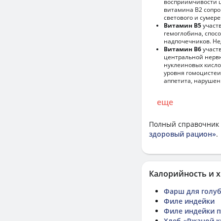
восприимчивости ц
витамина В2 сопро
светового и сумере
Витамин В5
участв
гемоглобина, спос
надпочечников. Не
Витамин В6
участв
центральной нервн
нуклеиновых кисло
уровня гомоцистеи
аппетита, нарушен
еще
Полный справочник 
здоровый рацион»
.
Калорийность и х
Фарш для голу
Филе индейки
Филе индейки п
Хлеб «Ржаной к