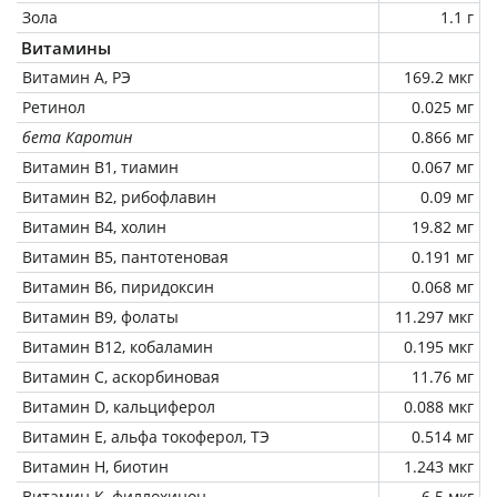
Зола
1.1 г
Витамины
Витамин А, РЭ
169.2 мкг
Ретинол
0.025 мг
бета Каротин
0.866 мг
Витамин В1, тиамин
0.067 мг
Витамин В2, рибофлавин
0.09 мг
Витамин В4, холин
19.82 мг
Витамин В5, пантотеновая
0.191 мг
Витамин В6, пиридоксин
0.068 мг
Витамин В9, фолаты
11.297 мкг
Витамин В12, кобаламин
0.195 мкг
Витамин C, аскорбиновая
11.76 мг
Витамин D, кальциферол
0.088 мкг
Витамин Е, альфа токоферол, ТЭ
0.514 мг
Витамин Н, биотин
1.243 мкг
Витамин К, филлохинон
6.5 мкг