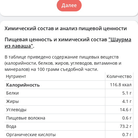
Далее
Химический состав и анализ пищевой ценности
Пищевая ценность и химический состав
"Шаурма
из лаваша"
.
В таблице приведено содержание пищевых веществ
(калорийности, белков, жиров, углеводов, витаминов и
минералов) на
100 грамм
съедобной части.
Нутриент
Количество
Калорийность
116.8 ккал
Белки
5.1 г
Жиры
4.1 г
Углеводы
14.6 г
Пищевые волокна
0.6 г
Вода
73.2 г
Органические кислоты
0.7 г