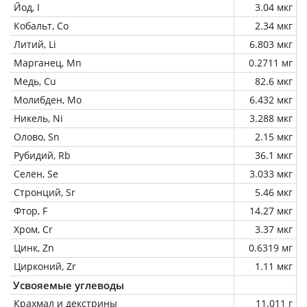
Йод, I
3.04 мкг
Кобальт, Co
2.34 мкг
Литий, Li
6.803 мкг
Марганец, Mn
0.2711 мг
Медь, Cu
82.6 мкг
Молибден, Mo
6.432 мкг
Никель, Ni
3.288 мкг
Олово, Sn
2.15 мкг
Рубидий, Rb
36.1 мкг
Селен, Se
3.033 мкг
Стронций, Sr
5.46 мкг
Фтор, F
14.27 мкг
Хром, Cr
3.37 мкг
Цинк, Zn
0.6319 мг
Цирконий, Zr
1.11 мкг
Усвояемые углеводы
Крахмал и декстрины
11.011 г