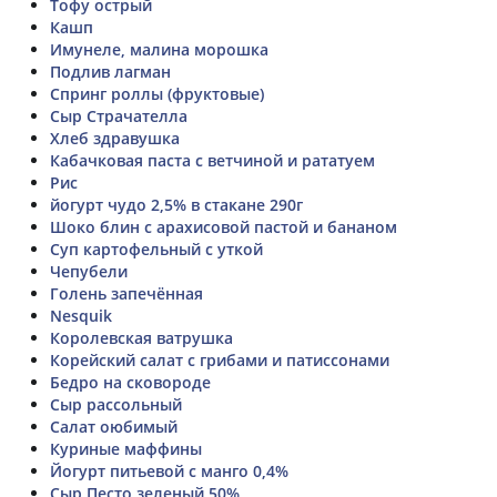
Тофу острый
Кашп
Имунеле, малина морошка
Подлив лагман
Спринг роллы (фруктовые)
Сыр Страчателла
Хлеб здравушка
Кабачковая паста с ветчиной и рататуем
Рис
йогурт чудо 2,5% в стакане 290г
Шоко блин с арахисовой пастой и бананом
Суп картофельный с уткой
Чепубели
Голень запечённая
Nesquik
Королевская ватрушка
Корейский салат с грибами и патиссонами
Бедро на сковороде
Сыр рассольный
Салат оюбимый
Куриные маффины
Йогурт питьевой с манго 0,4%
Сыр Песто зеленый 50%