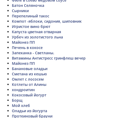
Филе в соево медовом соусе
Батон Селяночка
Сырники
Перепелиный такос
Компот -яблоки, сидония, шиповник
Игристое вино брют
Капуста цветная отварная
Урбеч из золотистого льна
Майонез ПП
Печень в кокосе
Запеканка - Светланы.
Витамины Антистресс гринфлеш вечер
Майонез ПП
Банановые оладьи
Сметана из кешью
Омлет с лососем
Котлеты от Алины
хондроитин
Кокосовый йогурт
Борщ
Мой хлеб
Оладьи из йогурта
Протеиновый брауни