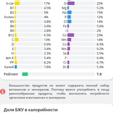
b-car
17%
Si
25%
В1
4.5%
Mg
5.2%
B2
5%
Na
15%
Холин
4%
P
12%
B5
3.8%
Cl
14%
B6
3.4%
Fe
5.6%
B9
2.8%
I
2%
B12
6.5%
Co
23%
C
13%
Mn
14%
D
0.9%
Cu
8.3%
E
3.4%
Mo
9.2%
H
2.5%
Se
5.5%
вит.К
5.4%
F
0.4%
PP
8.2%
Cr
6.7%
Калий
7.8%
Zn
5.3%
Рейтинг
7.8
Большинство продуктов не может содержать полный набор
витаминов и минералов. Поэтому важно употреблять в пищу
разннообразные продукты, чтобы восполнять потребности
организма в витаминах и минералах.
Доля БЖУ в калорийности