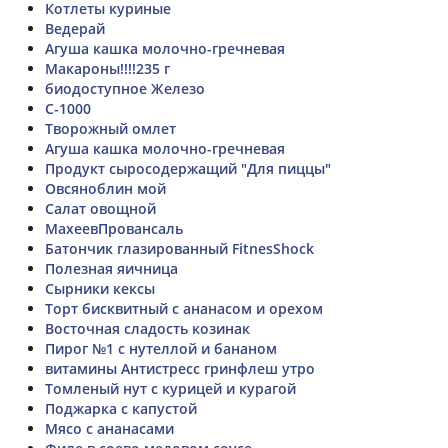
Котлеты куриные
Ведерай
Агуша кашка молочно-гречневая
Макароны!!!!235 г
биодоступное Железо
С-1000
Творожный омлет
Агуша кашка молочно-гречневая
Продукт сыросодержащий "Для пиццы"
Овсяноблин мой
Салат овощной
МахеевПровансаль
Батончик глазированный FitnesShock
Полезная яичница
Сырники кексы
Торт бисквитный с ананасом и орехом
Восточная сладость козинак
Пирог №1 с нутеллой и бананом
витамины Антистресс гринфлеш утро
Томленый нут с курицей и курагой
Поджарка с капустой
Мясо с ананасами