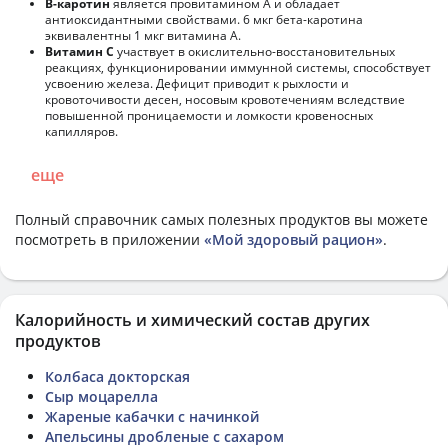
В-каротин
является провитамином А и обладает
антиоксидантными свойствами. 6 мкг бета-каротина
эквивалентны 1 мкг витамина А.
Витамин С
участвует в окислительно-восстановительных
реакциях, функционировании иммунной системы, способствует
усвоению железа. Дефицит приводит к рыхлости и
кровоточивости десен, носовым кровотечениям вследствие
повышенной проницаемости и ломкости кровеносных
капилляров.
еще
Полный справочник самых полезных продуктов вы можете
посмотреть в приложении
«Мой здоровый рацион»
.
Калорийность и химический состав других
продуктов
Колбаса докторская
Сыр моцарелла
Жареные кабачки с начинкой
Апельсины дробленые с сахаром