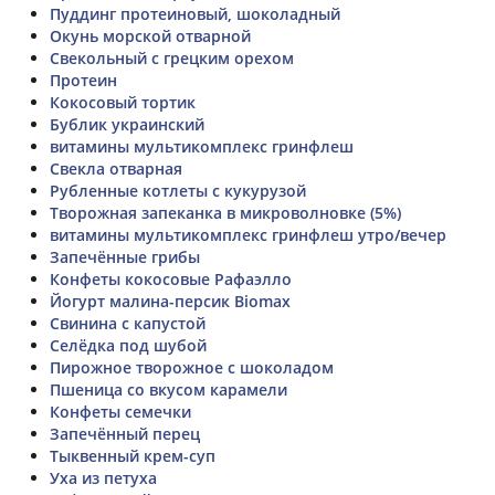
Пуддинг протеиновый, шоколадный
Окунь морской отварной
Свекольный с грецким орехом
Протеин
Кокосовый тортик
Бублик украинский
витамины мультикомплекс гринфлеш
Свекла отварная
Рубленные котлеты с кукурузой
Творожная запеканка в микроволновке (5%)
витамины мультикомплекс гринфлеш утро/вечер
Запечённые грибы
Конфеты кокосовые Рафаэлло
Йогурт малина-персик Biomax
Свинина с капустой
Селёдка под шубой
Пирожное творожное с шоколадом
Пшеница со вкусом карамели
Конфеты семечки
Запечённый перец
Тыквенный крем-суп
Уха из петуха