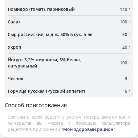
Помидор (томат), парниковый
140 г
Салат
100 г
Сыр российский, м.д.ж. 50% в сух. в-ве
50 г
Укроп
20 г
Йогурт 3,2% жирности, 5% белка,
100 г
натуральный
Чеснок
3 г
Горчица Русская [Русский аппетит]
6 г
Способ приготовления
Составить свой рецепт с учетом потерь витаминов и
минералов вы можете с помощью калькулятора
рецептов в приложении
"Мой здоровый рацион"
.