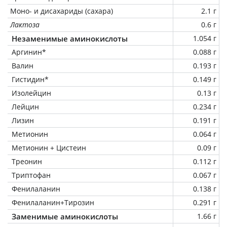
Моно- и дисахариды (сахара)
2.1 г
Лактоза
0.6 г
Незаменимые аминокислоты
1.054 г
Аргинин*
0.088 г
Валин
0.193 г
Гистидин*
0.149 г
Изолейцин
0.13 г
Лейцин
0.234 г
Лизин
0.191 г
Метионин
0.064 г
Метионин + Цистеин
0.09 г
Треонин
0.112 г
Триптофан
0.067 г
Фенилаланин
0.138 г
Фенилаланин+Тирозин
0.291 г
Заменимые аминокислоты
1.66 г