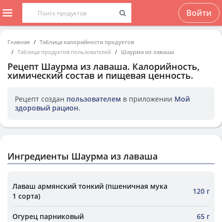
Войти
Главная
Таблица калорийности продуктов
Таблица продуктов пользователей
Шаурма из лаваша
Рецепт
Шаурма из лаваша
. Калорийность,
химический состав и пищевая ценность.
Рецепт создан
пользователем
в приложении
Мой
здоровый рацион
.
Ингредиенты Шаурма из лаваша
Лаваш армянский тонкий (пшеничная мука
120 г
1 сорта)
Огурец парниковый
65 г