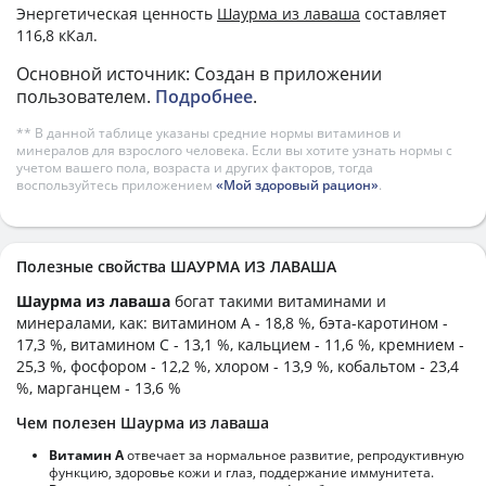
Энергетическая ценность
Шаурма из лаваша
составляет
116,8 кКал.
Основной источник: Создан в приложении
пользователем.
Подробнее
.
** В данной таблице указаны средние нормы витаминов и
минералов для взрослого человека. Если вы хотите узнать нормы с
учетом вашего пола, возраста и других факторов, тогда
воспользуйтесь приложением
«Мой здоровый рацион»
.
Полезные свойства ШАУРМА ИЗ ЛАВАША
Шаурма из лаваша
богат такими витаминами и
минералами, как: витамином А - 18,8 %, бэта-каротином -
17,3 %, витамином C - 13,1 %, кальцием - 11,6 %, кремнием -
25,3 %, фосфором - 12,2 %, хлором - 13,9 %, кобальтом - 23,4
%, марганцем - 13,6 %
Чем полезен Шаурма из лаваша
Витамин А
отвечает за нормальное развитие, репродуктивную
функцию, здоровье кожи и глаз, поддержание иммунитета.