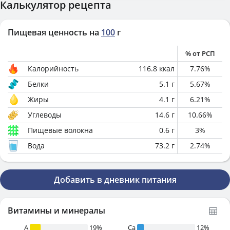
Калькулятор рецепта
Пищевая ценность на
100
г
% от РСП
Калорийность
116.8
ккал
7.76
%
Белки
5.1
г
5.67
%
Жиры
4.1
г
6.21
%
Углеводы
14.6
г
10.66
%
Пищевые волокна
0.6
г
3
%
Вода
73.2
г
2.74
%
Добавить в дневник питания
Витамины и минералы
A
19%
Ca
12%