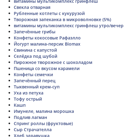
витамины мультикомплекс гринфлеш
Свекла отварная
Рубленные котлеты с кукурузой
Творожная запеканка в микроволновке (5%)
витамины мультикомплекс гринфлеш утро/вечер
Запечённые грибы
Конфеты кокосовые Рафаэлло
Йогурт малина-персик Biomax
Свинина с капустой
Селёдка под шубой
Пирожное творожное с шоколадом
Пшеница со вкусом карамели
Конфеты семечки
Запечённый перец
Тыквенный крем-суп
Уха из петуха
Тофу острый
Кашп
Имунеле, малина морошка
Подлив лагман
Спринг роллы (фруктовые)
Сыр Страчателла
Хлеб здравушка