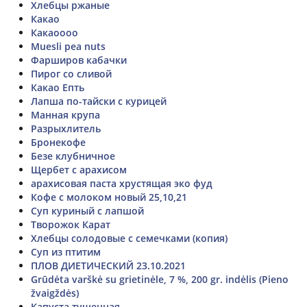
Хлебцы ржаные
Какао
Какаоооо
Muesli pea nuts
Фарширов кабачки
Пирог со сливой
Какао Епть
Лапша по-тайски с курицей
Манная крупа
Разрыхлитель
Бронекофе
Безе клубничное
Щербет с арахисом
арахисовая паста хрустящая эко фуд
Кофе с молоком новый 25,10,21
Суп куриный с лапшой
Творожок Карат
Хлебцы солодовые с семечками (копия)
Суп из птитим
ПЛОВ ДИЕТИЧЕСКИЙ 23.10.2021
Grūdėta varškė su grietinėle, 7 %, 200 gr. indėlis (Pieno
žvaigždės)
Капуста тушенная