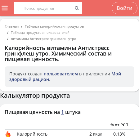
Войти
Главная
Таблица калорийности продуктов
Таблица продуктов пользователей
витамины Антистресс гринфлеш утро
Калорийность
витамины Антистресс
гринфлеш утро
. Химический состав и
пищевая ценность.
Продукт создан
пользователем
в приложении
Мой
здоровый рацион
.
Калькулятор продукта
Пищевая ценность на
1
штука
% от РСП
Калорийность
2
ккал
0.13
%