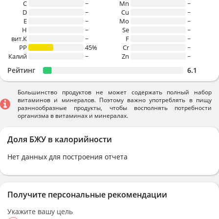
C
~
Mn
~
D
~
Cu
~
E
~
Mo
~
H
~
Se
~
вит.К
~
F
~
PP
45%
Cr
~
Калий
~
Zn
~
Рейтинг
6.1
Большинство продуктов не может содержать полный набор
витаминов и минералов. Поэтому важно употреблять в пищу
разннообразные продукты, чтобы восполнять потребности
организма в витаминах и минералах.
Доля БЖУ в калорийности
Нет данных для построения отчета
Получите персональные рекомендации
Укажите вашу цель