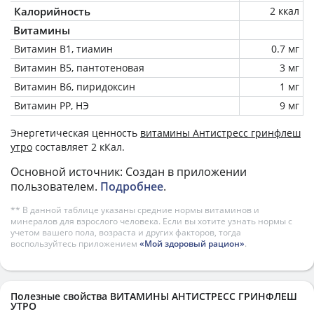
Калорийность
2 ккал
Витамины
Витамин В1, тиамин
0.7 мг
Витамин В5, пантотеновая
3 мг
Витамин В6, пиридоксин
1 мг
Витамин РР, НЭ
9 мг
Энергетическая ценность
витамины Антистресс гринфлеш
утро
составляет 2 кКал.
Основной источник: Создан в приложении
пользователем.
Подробнее
.
** В данной таблице указаны средние нормы витаминов и
минералов для взрослого человека. Если вы хотите узнать нормы с
учетом вашего пола, возраста и других факторов, тогда
воспользуйтесь приложением
«Мой здоровый рацион»
.
Полезные свойства ВИТАМИНЫ АНТИСТРЕСС ГРИНФЛЕШ
УТРО