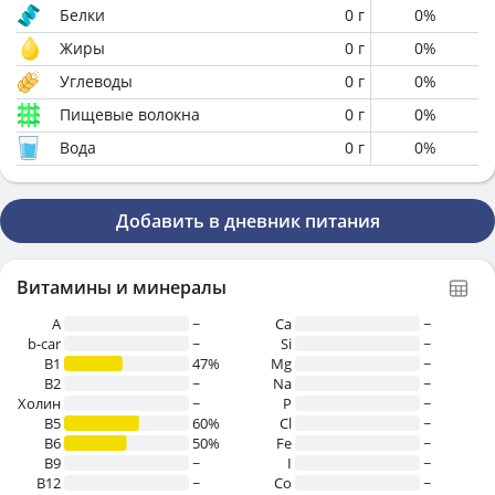
Белки
0
г
0
%
Жиры
0
г
0
%
Углеводы
0
г
0
%
Пищевые волокна
0
г
0
%
Вода
0
г
0
%
Добавить в дневник питания
Витамины и минералы
A
~
Ca
~
b-car
~
Si
~
В1
47%
Mg
~
B2
~
Na
~
Холин
~
P
~
B5
60%
Cl
~
B6
50%
Fe
~
B9
~
I
~
B12
~
Co
~