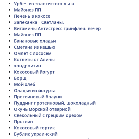
Урбеч из золотистого льна
Майонез ПП
Печень в кокосе
Запеканка - Светланы.
Витамины Антистресс гринфлеш вечер
Майонез ПП
Банановые оладьи
Сметана из кешью
Омлет с лососем
Котлеты от Алины
хондроитин
Кокосовый йогурт
Борщ
Мой хлеб
Оладьи из йогурта
Протеиновый брауни
Пуддинг протеиновый, шоколадный
Окунь морской отварной
Свекольный с грецким орехом
Протеин
Кокосовый тортик
Бублик украинский