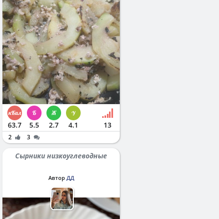
63.7
5.5
2.7
4.1
13
2
3
Сырники низкоуглеводные
Автор
ДД