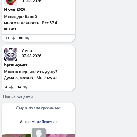
01-08-2026
Июль 2026
Месяц долбаной
многозадачности. Вес 57,4
кг.Вот...
11
80
Лиса
07-08-2026
Крик души
Можно ведь излить душу?
Думаю, можно.. Мы с муже...
4
84
Новые рецепты
Сырники закусочные
Автор
Море Перемен