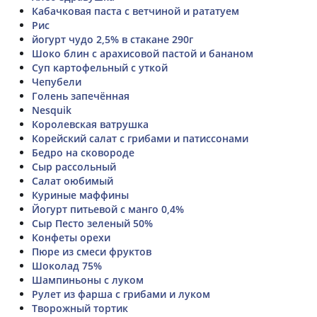
Кабачковая паста с ветчиной и рататуем
Рис
йогурт чудо 2,5% в стакане 290г
Шоко блин с арахисовой пастой и бананом
Суп картофельный с уткой
Чепубели
Голень запечённая
Nesquik
Королевская ватрушка
Корейский салат с грибами и патиссонами
Бедро на сковороде
Сыр рассольный
Салат оюбимый
Куриные маффины
Йогурт питьевой с манго 0,4%
Сыр Песто зеленый 50%
Конфеты орехи
Пюре из смеси фруктов
Шоколад 75%
Шампиньоны с луком
Рулет из фарша с грибами и луком
Творожный тортик