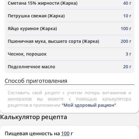
Сметана 15% жирности (Жарка)
40 г
Петрушка свежая (Жарка)
10 г
Яйцо куриное (Жарка)
100 г
Пшеничная мука, высшего сорта (Жарка)
200 г
Чеснок, порошок
3 г
Подсолнечное масло
20 г
Способ приготовления
Составить свой рецепт с учетом потерь витаминов и
минералов вы можете с помощью калькулятора
рецептов в приложении
"Мой здоровый рацион"
.
Калькулятор рецепта
Пищевая ценность на
100
г