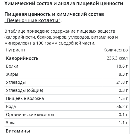
Химический состав и анализ пищевой ценности
Пищевая ценность и химический состав
"Печеночные котлеты"
.
В таблице приведено содержание пищевых веществ
(калорийности, белков, жиров, углеводов, витаминов и
минералов) на
100 грамм
съедобной части.
Нутриент
Количество
Калорийность
236.3 ккал
Белки
18.6 г
Жиры
8.3 г
Углеводы
21.8 г
Углеводы (общие)
0.3 г
Пищевые волокна
1.5 г
Вода
56.2 г
Органические кислоты
0.1 г
Зола
1.1 г
Витамины