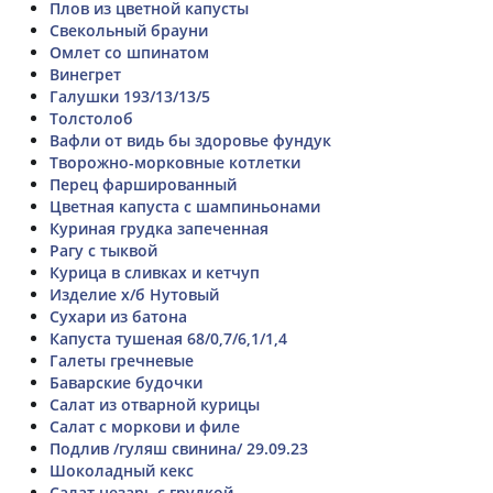
Плов из цветной капусты
Свекольный брауни
Омлет со шпинатом
Винегрет
Галушки 193/13/13/5
Толстолоб
Вафли от видь бы здоровье фундук
Творожно-морковные котлетки
Перец фаршированный
Цветная капуста с шампиньонами
Куриная грудка запеченная
Рагу с тыквой
Курица в сливках и кетчуп
Изделие х/б Нутовый
Сухари из батона
Капуста тушеная 68/0,7/6,1/1,4
Галеты гречневые
Баварские будочки
Салат из отварной курицы
Салат с моркови и филе
Подлив /гуляш свинина/ 29.09.23
Шоколадный кекс
Салат цезарь с грудкой