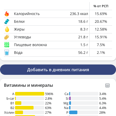
% от РСП
Калорийность
236.3
ккал
15.69
%
Белки
18.6
г
20.67
%
Жиры
8.3
г
12.58
%
Углеводы
21.8
г
15.91
%
Пищевые волокна
1.5
г
7.5
%
Вода
56.2
г
2.1
%
Добавить в дневник питания
Витамины и минералы
A
596%
Ca
3.4%
b-car
2.8%
Si
5.4%
В1
22%
Mg
6.3%
B2
63%
Na
4.4%
Холин
27%
P
28%