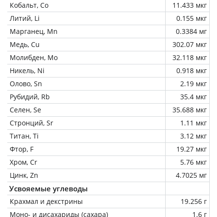
Кобальт, Co
11.433 мкг
Литий, Li
0.155 мкг
Марганец, Mn
0.3384 мг
Медь, Cu
302.07 мкг
Молибден, Mo
32.118 мкг
Никель, Ni
0.918 мкг
Олово, Sn
2.19 мкг
Рубидий, Rb
35.4 мкг
Селен, Se
35.688 мкг
Стронций, Sr
1.11 мкг
Титан, Ti
3.12 мкг
Фтор, F
19.27 мкг
Хром, Cr
5.76 мкг
Цинк, Zn
4.7025 мг
Усвояемые углеводы
Крахмал и декстрины
19.256 г
Моно- и дисахариды (сахара)
1.6 г