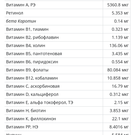
Витамин А, РЭ
5360.8 мкг
Ретинол
5.353 мг
бета Каротин
0.14 мг
Витамин В1, тиамин
0.323 мг
Витамин В2, рибофлавин
1.139 мг
Витамин В4, холин
136.06 мг
Витамин В5, пантотеновая
3.435 мг
Витамин В6, пиридоксин
0.554 мг
Витамин В9, фолаты
80.084 мкг
Витамин В12, кобаламин
10.858 мкг
Витамин C, аскорбиновая
16.79 мг
Витамин D, кальциферол
0.312 мкг
Витамин Е, альфа токоферол, ТЭ
2.15 мг
Витамин Н, биотин
3.853 мкг
Витамин К, филлохинон
22.1 мкг
Витамин РР, НЭ
8.4016 мг
Ниацин
5.584 мг