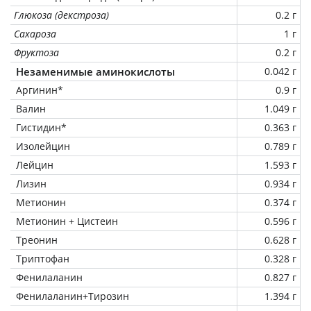
Глюкоза (декстроза)
0.2 г
Сахароза
1 г
Фруктоза
0.2 г
Незаменимые аминокислоты
0.042 г
Аргинин*
0.9 г
Валин
1.049 г
Гистидин*
0.363 г
Изолейцин
0.789 г
Лейцин
1.593 г
Лизин
0.934 г
Метионин
0.374 г
Метионин + Цистеин
0.596 г
Треонин
0.628 г
Триптофан
0.328 г
Фенилаланин
0.827 г
Фенилаланин+Тирозин
1.394 г