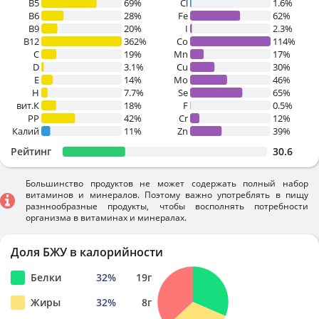
B5
69%
Cl
1.6%
B6
28%
Fe
62%
B9
20%
I
2.3%
B12
362%
Co
114%
C
19%
Mn
17%
D
3.1%
Cu
30%
E
14%
Mo
46%
H
7.7%
Se
65%
вит.К
18%
F
0.5%
PP
42%
Cr
12%
Калий
11%
Zn
39%
Рейтинг
30.6
Большинство продуктов не может содержать полный набор
витаминов и минералов. Поэтому важно употреблять в пищу
разннообразные продукты, чтобы восполнять потребности
организма в витаминах и минералах.
Доля БЖУ в калорийности
Белки
32
%
19
г
Жиры
32
%
8
г