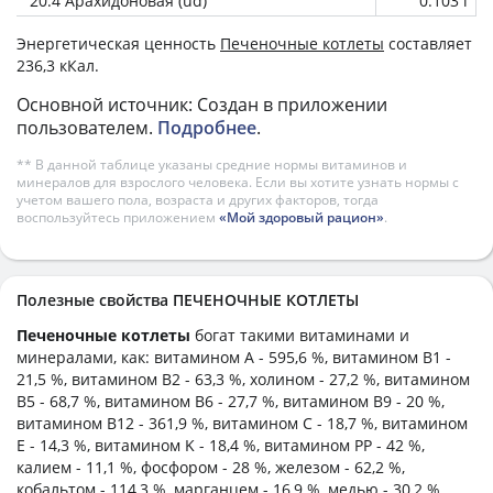
20:4 Арахидоновая (ud)
0.103 г
Энергетическая ценность
Печеночные котлеты
составляет
236,3 кКал.
Основной источник: Создан в приложении
пользователем.
Подробнее
.
** В данной таблице указаны средние нормы витаминов и
минералов для взрослого человека. Если вы хотите узнать нормы с
учетом вашего пола, возраста и других факторов, тогда
воспользуйтесь приложением
«Мой здоровый рацион»
.
Полезные свойства ПЕЧЕНОЧНЫЕ КОТЛЕТЫ
Печеночные котлеты
богат такими витаминами и
минералами, как: витамином А - 595,6 %, витамином B1 -
21,5 %, витамином B2 - 63,3 %, холином - 27,2 %, витамином
B5 - 68,7 %, витамином B6 - 27,7 %, витамином B9 - 20 %,
витамином B12 - 361,9 %, витамином C - 18,7 %, витамином
E - 14,3 %, витамином K - 18,4 %, витамином PP - 42 %,
калием - 11,1 %, фосфором - 28 %, железом - 62,2 %,
кобальтом - 114,3 %, марганцем - 16,9 %, медью - 30,2 %,