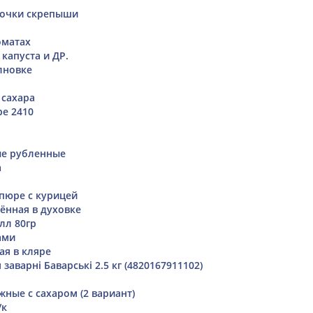
лочки скрепыши
оматах
капуста и ДР.
лновке
 сахара
е 2410
ые рубленные
а
пюре с курицей
ённая в духовке
лл 80гр
ами
ая в кляре
заварні Баварські 2.5 кг (4820167911102)
ные с сахаром (2 вариант)
/к