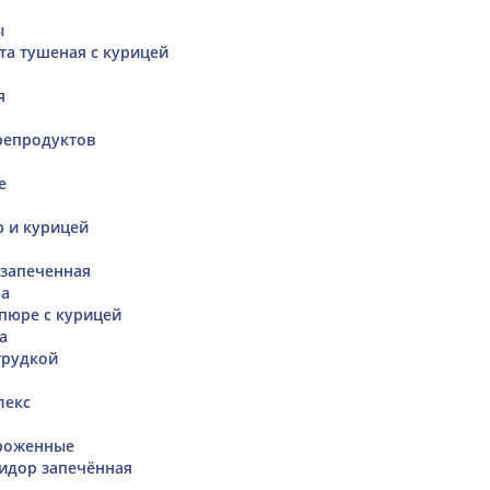
ы
та тушеная с курицей
я
репродуктов
е
ю и курицей
 запеченная
на
пюре с курицей
а
грудкой
лекс
роженные
идор запечённая