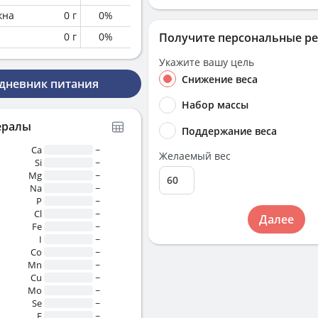
кна
0
г
0
%
0
г
0
%
Получите персональные р
Укажите вашу цель
Снижение веса
 дневник питания
Набор массы
ералы
Поддержание веса
Ca
~
Желаемый вес
Si
~
Mg
~
Na
~
P
~
Cl
~
Далее
Fe
~
I
~
Co
~
Mn
~
Cu
~
Mo
~
Se
~
F
~