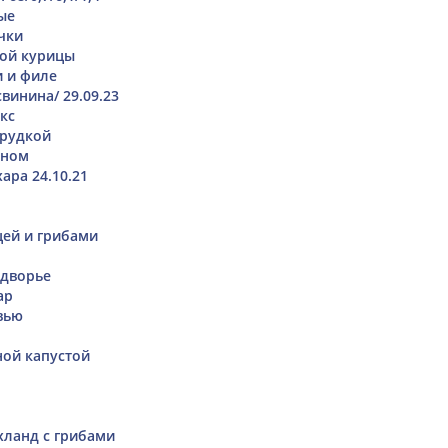
ые
чки
ной курицы
и и филе
винина/ 29.09.23
кс
грудкой
ином
ара 24.10.21
цей и грибами
одворье
ар
вью
ной капустой
хланд с грибами