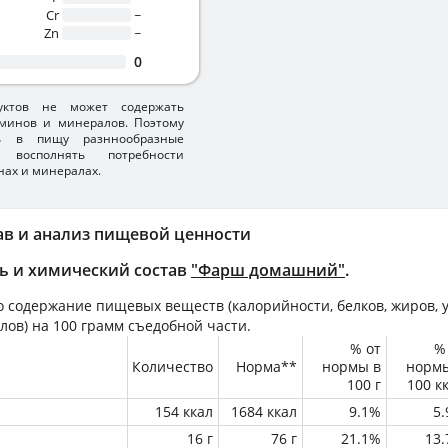
Cr
~
Zn
~
0
уктов не может содержать
минов и минералов. Поэтому
ть в пищу разннообразные
 восполнять потребности
нах и минералах.
ав и анализ пищевой ценности
ь и химический состав
"Фарш домашний"
.
 содержание пищевых веществ (калорийности, белков, жиров, у
лов) на
100 грамм
съедобной части.
% от
%
Количество
Норма**
нормы в
норм
100 г
100 к
154 ккал
1684 ккал
9.1%
5
16 г
76 г
21.1%
13