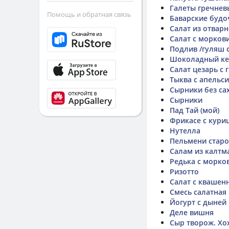
Галеты гречнев
Помощь и обратная связь
Баварские будо
Салат из отвар
Салат с морков
Подлив /гуляш с
Шоколадный ке
Салат цезарь с 
Тыква с апельс
Сырники без сах
Сырники
Пад Тай (мой)
Фрикасе с кури
Нутелла
Пельмени стар
Салам из калтм
Редька с морко
Ризотто
Салат с квашен
Смесь салатная
Йогурт с дыней
Деле вишня
Сыр творож. Хо