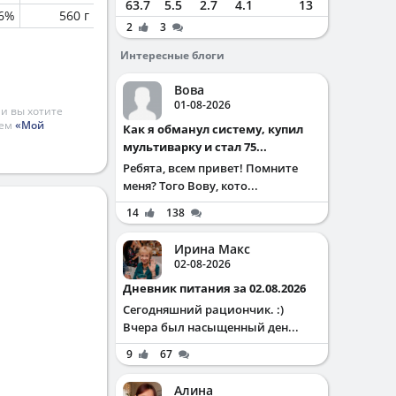
63.7
5.5
2.7
4.1
13
.6%
560 г
2
3
Интересные блоги
Вова
01-08-2026
и вы хотите
ием
«Мой
Как я обманул систему, купил
мультиварку и стал 75...
Ребята, всем привет! Помните
меня? Того Вову, кото...
14
138
Ирина Макс
02-08-2026
Дневник питания за 02.08.2026
Сегодняшний рациончик. :)
Вчера был насыщенный ден...
9
67
Алина