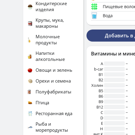
Кондитерские
Пищевые воло
изделия
Вода
Крупы, мука,
макароны
Добавить в
Молочные
продукты
Напитки
Витамины и мин
алкогольные
A
~
b-car
~
Овощи и зелень
В1
~
B2
~
Орехи и семена
Холин
~
B5
~
Полуфабрикаты
B6
~
B9
~
Птица
B12
~
C
~
Ресторанная еда
D
~
E
~
Рыба и
H
~
морепродукты
вит.К
~