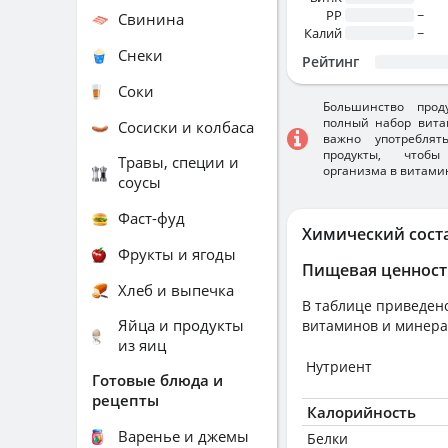
PP
~
Свинина
Калий
~
Снеки
Рейтинг
Соки
Большинство прод
полный набор вита
Сосиски и колбаса
важно употребля
продукты, чтобы
Травы, специи и
организма в витами
соусы
Фаст-фуд
Химический сост
Фрукты и ягоды
Пищевая ценност
Хлеб и выпечка
В таблице приведено
Яйца и продукты
витаминов и минера
из яиц
Нутриент
Готовые блюда и
рецепты
Калорийность
Варенье и джемы
Белки