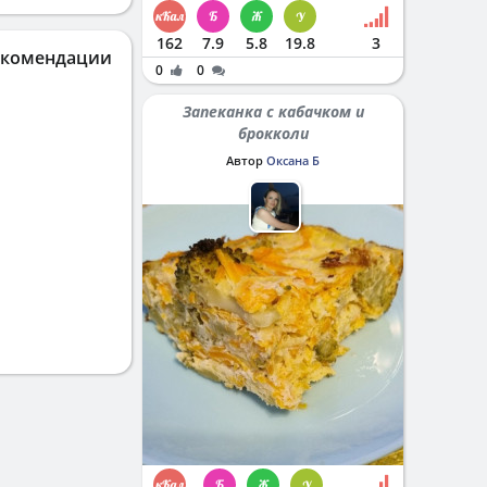
162
7.9
5.8
19.8
3
екомендации
0
0
Запеканка с кабачком и
брокколи
Автор
Оксана Б