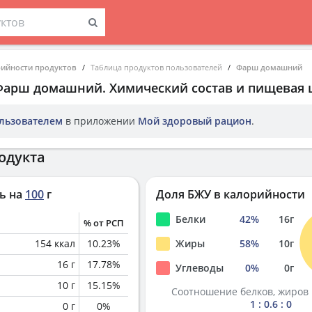
рийности продуктов
Таблица продуктов пользователей
Фарш домашний
Фарш домашний
. Химический состав и пищевая 
льзователем
в приложении
Мой здоровый рацион
.
одукта
ь на
100
г
Доля БЖУ в калорийности
Белки
42
%
16
г
% от РСП
154
ккал
10.23
%
Жиры
58
%
10
г
16
г
17.78
%
Углеводы
0
%
0
г
10
г
15.15
%
Соотношение белков, жиров 
1 : 0.6 : 0
0
г
0
%