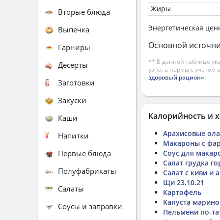
Жиры
Вторые блюда
Энергетическая цен
Выпечка
Основной источни
Гарниры
** В данной таблице ук
Десерты
узнать нормы с учетом 
здоровый рацион»
.
Заготовки
Закуски
Калорийность и х
Каши
Арахисовые ол
Напитки
Макароны с фа
Первые блюда
Соус для макар
Салат грудка г
Полуфабрикаты
Салат с киви и 
Щи 23.10.21
Салаты
Картофель
Капуста марино
Соусы и заправки
Пельмени по-та