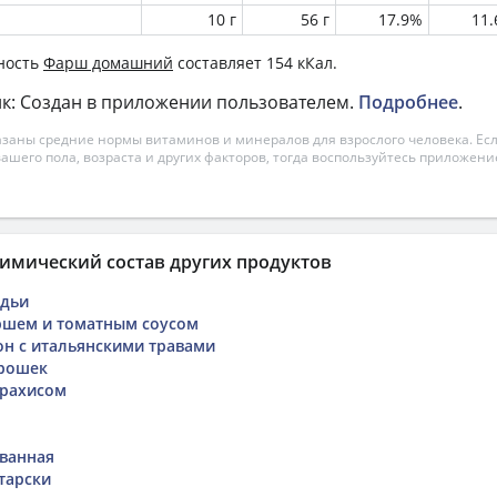
10 г
56 г
17.9%
11
ность
Фарш домашний
составляет 154 кКал.
к: Создан в приложении пользователем.
Подробнее
.
азаны средние нормы витаминов и минералов для взрослого человека. Есл
вашего пола, возраста и других факторов, тогда воспользуйтесь приложен
имический состав других продуктов
адьи
ршем и томатным соусом
он с итальянскими травами
орошек
арахисом
ванная
тарски