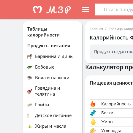
Таблицы
Главная
Таблица кало
калорийности
Калорийность
Продукты питания
Продукт создан
по
Баранина и дичь
Калькулятор пр
Бобовые
Вода и напитки
Пищевая ценност
Говядина и
телятина
Калорийность
Грибы
Белки
Детское питание
Жиры
Жиры и масла
Углеводы