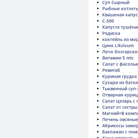
Суп Сырный
Рыбные котлет
Квашеная капус
C-500
Капуста тушёна
Редиска
коктейль из мо
Цинк Liksivum
Лечо болгарско
Витамин E mic
Салат с фасоль
Ревитаб
Куриная грудка
Сухари из бато
Тыквенный суп-
Отварная куриц
Салат Цезарь с 
Салат от сестры
Магний+В комп
Печень овсяные
Абрикосы замо
Баклажан с пом
Каша овсяная