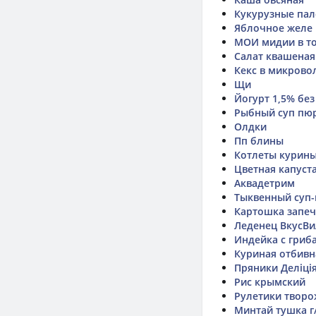
Кукурузные па
Яблочное желе
МОИ мидии в т
Салат квашеная 
Кекс в микрово
Щи
Йогурт 1,5% без
Рыбный суп пюр
Олдки
Пп блины
Котлеты курин
Цветная капуст
Аквадетрим
Тыквенный суп-
Картошка запеч
Леденец ВкусВи
Индейка с гриб
Куриная отбивн
Пряники Деліція 
Рис крымский
Рулетики творож
Минтай тушка г