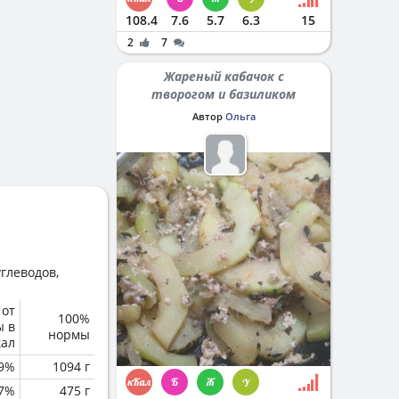
108.4
7.6
5.7
6.3
15
2
7
Жареный кабачок с
творогом и базиликом
Автор
Ольга
глеводов,
 от
100%
ы в
нормы
кал
.9%
1094 г
.7%
475 г