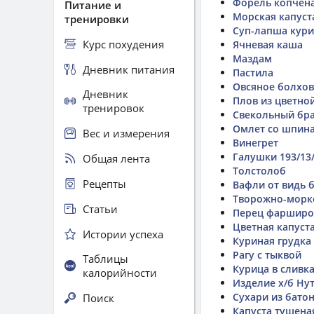
Форель копчён
Питание и
Морская капуст
тренировки
Суп-лапша кур
Курс похудения
Ячневая каша
Маздам
Дневник питания
Пастила
Овсяное болхов
Дневник
Плов из цветно
тренировок
Свекольный бр
Омлет со шпин
Вес и измерения
Винегрет
Галушки 193/13/
Общая лента
Толстолоб
Рецепты
Вафли от видь 
Творожно-морк
Статьи
Перец фаршир
Цветная капуст
Истории успеха
Куриная грудка
Рагу с тыквой
Таблицы
Курица в сливка
калорийности
Изделие х/б Ну
Сухари из бато
Поиск
Капуста тушеная 