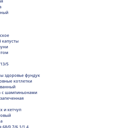
ая
а
иный
ское
й капусты
ауни
атом
13/5
бы здоровье фундук
овные котлетки
ованный
а с шампиньонами
 запеченная
х и кетчуп
товый
на
68/0,7/6,1/1,4