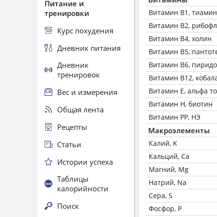
Питание и
Витамин В1, тиамин
тренировки
Витамин В2, рибоф
Курс похудения
Витамин В4, холин
Дневник питания
Витамин В5, пантот
Дневник
Витамин В6, пирид
тренировок
Витамин В12, кобал
Витамин Е, альфа т
Вес и измерения
Витамин Н, биотин
Общая лента
Витамин РР, НЭ
Рецепты
Макроэлементы
Калий, K
Статьи
Кальций, Ca
Истории успеха
Магний, Mg
Таблицы
Натрий, Na
калорийности
Сера, S
Поиск
Фосфор, P