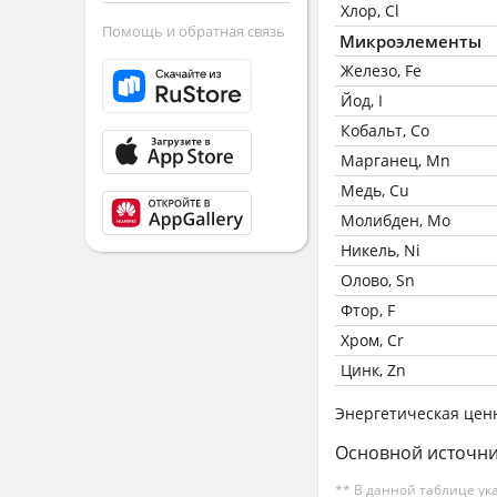
Хлор, Cl
Помощь и обратная связь
Микроэлементы
Железо, Fe
Йод, I
Кобальт, Co
Марганец, Mn
Медь, Cu
Молибден, Mo
Никель, Ni
Олово, Sn
Фтор, F
Хром, Cr
Цинк, Zn
Энергетическая цен
Основной источни
** В данной таблице ук