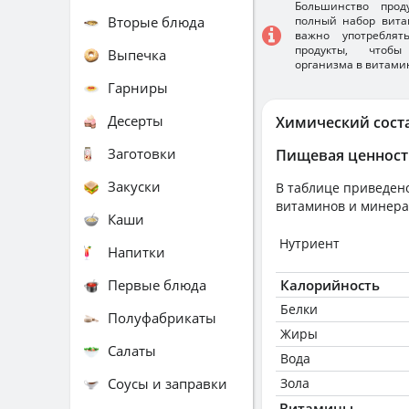
Большинство прод
Вторые блюда
полный набор вита
важно употребля
продукты, чтобы
Выпечка
организма в витами
Гарниры
Десерты
Химический сост
Заготовки
Пищевая ценност
Закуски
В таблице приведено
витаминов и минера
Каши
Нутриент
Напитки
Первые блюда
Калорийность
Белки
Полуфабрикаты
Жиры
Салаты
Вода
Соусы и заправки
Зола
Витамины