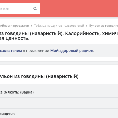
рийности продуктов
Таблица продуктов пользователей
Бульон из говядин
из говядины (наваристый)
. Калорийность, хими
ая ценность.
ьзователем
в приложении
Мой здоровый рацион
.
льон из говядины (наваристый)
а (мякоть) (Варка)
 пищевая