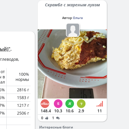
Скрамбл с жареным луком
Автор
Ольга
тый)"
.
глеводов,
 от
100%
ы в
нормы
кал
6%
2816 г
.5%
1583 г
.7%
1217 г
148.4
10.3
10.6
2.9
11
.7%
2506 г
0
1
Интересные блоги