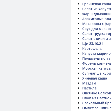
Гречневая каша 
Салат из капуст
Фарш домашни
Арахисовые ол
Макароны с фа
Соус для макар
Салат грудка г
Салат с киви и 
Щи 23.10.21
Картофель
Капуста марино
Пельмени по-та
Форель копчён
Морская капуст
Суп-лапша кур
Ячневая каша
Маздам
Пастила
Овсяное болхов
Плов из цветно
Свекольный бр
Омлет со шпин