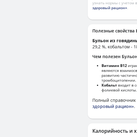
узнать нормы с учетом 
здоровый рацион»
.
Полезные свойства
Бульон из говядин
29,2 %, кобальтом - 1
Чем полезен Бульон
Витамин В12
игра
являются взаимосв
развитию частично
тромбоцитопении.
Кобальт
входит в 
фолиевой кислоты.
Полный справочник 
здоровый рацион»
.
Калорийность и х