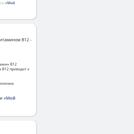
ием
«Мой
итамином B12 -
тамин В12
 В12 приводит к
болизма
ии
«Мой