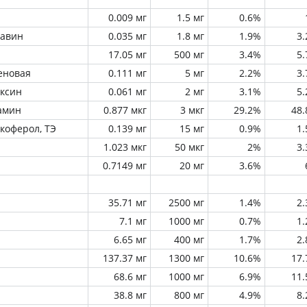
0.009 мг
1.5 мг
0.6%
лавин
0.035 мг
1.8 мг
1.9%
3
17.05 мг
500 мг
3.4%
5
еновая
0.111 мг
5 мг
2.2%
3
оксин
0.061 мг
2 мг
3.1%
5
амин
0.877 мкг
3 мкг
29.2%
48
окоферол, ТЭ
0.139 мг
15 мг
0.9%
1
1.023 мкг
50 мкг
2%
3
0.7149 мг
20 мг
3.6%
35.71 мг
2500 мг
1.4%
2
7.1 мг
1000 мг
0.7%
1
6.65 мг
400 мг
1.7%
2
137.37 мг
1300 мг
10.6%
17
68.6 мг
1000 мг
6.9%
11
38.8 мг
800 мг
4.9%
8