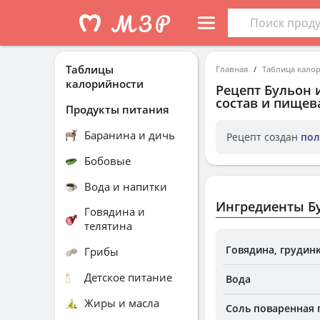
Таблицы
Главная
Таблица кало
калорийности
Рецепт
Бульон 
состав и пищев
Продукты питания
Баранина и дичь
Рецепт создан
пол
Бобовые
Вода и напитки
Ингредиенты Бу
Говядина и
телятина
Говядина, грудинк
Грибы
Детское питание
Вода
Жиры и масла
Соль поваренная