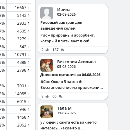
1%
16667 г
Ирина
02-08-2026
.2%
5143 г
Рисовый завтрак для
.7%
2933 г
выведения солей
.7%
4505 г
Рис – природный абсорбент,
.2%
3279 г
который впитывает в себ...
.8%
342 г
2
137
.5%
10791 г
Виктория Акилина
.3%
4888 г
05-08-2026
6%
2798 г
Дневник питания за 04.08.2026
❄️Сон Около 5 часов ❄️
.3%
7001 г
Восстановление из приложени...
.2%
14085 г
8
65
.8%
6015 г
Тала М
.7%
946 г
31-07-2026
.5%
1458 г
у людей с сайта есть какие-то
.2%
2062 г
интересы, какие-то ц...