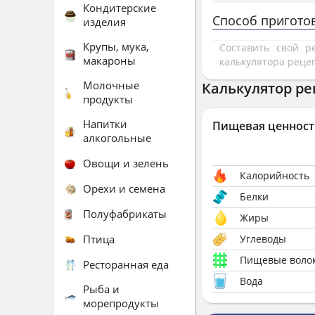
Кондитерские
Способ пригото
изделия
Крупы, мука,
Составить свой 
макароны
калькулятора реце
Молочные
Калькулятор ре
продукты
Напитки
Пищевая ценност
алкогольные
Овощи и зелень
Калорийность
Орехи и семена
Белки
Полуфабрикаты
Жиры
Птица
Углеводы
Пищевые воло
Ресторанная еда
Вода
Рыба и
морепродукты