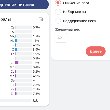
Снижение веса
 дневник питания
Набор массы
ералы
Поддержание веса
Ca
0.7%
Желаемый вес
Si
~
Mg
1.7%
Na
11%
P
4.9%
Cl
8.9%
Далее
Fe
1.9%
I
0.8%
Co
18%
Mn
0.4%
Cu
5.2%
Mo
4.9%
Se
~
F
2.3%
Cr
2.5%
Zn
7.5%
3.3