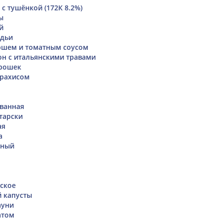
с тушёнкой (172К 8.2%)
ы
й
адьи
ршем и томатным соусом
он с итальянскими травами
орошек
арахисом
ванная
тарски
ая
а
иный
ское
й капусты
ауни
атом