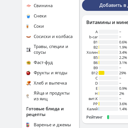
Добавить в
Свинина
Снеки
Витамины и мин
Соки
A
~
Сосиски и колбаса
b-car
~
В1
0.6%
Травы, специи и
B2
1.9%
соусы
Холин
3.4%
B5
2.2%
Фаст-фуд
B6
3.1%
B9
~
Фрукты и ягоды
B12
29%
C
~
Хлеб и выпечка
D
~
E
0.9%
Яйца и продукты
H
2%
из яиц
вит.К
~
PP
3.6%
Готовые блюда и
Калий
1.4%
рецепты
Рейтинг
Варенье и джемы