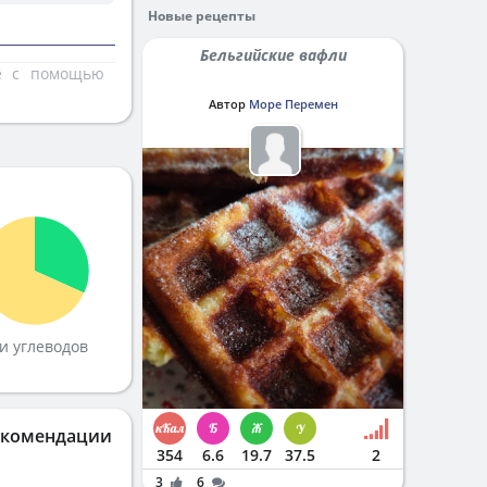
Новые рецепты
Бельгийские вафли
те с помощью
Автор
Море Перемен
и углеводов
екомендации
354
6.6
19.7
37.5
2
3
6