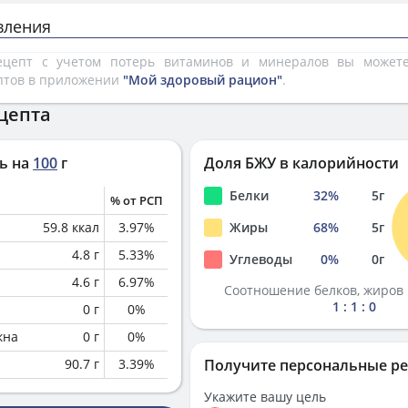
вления
рецепт с учетом потерь витаминов и минералов вы може
птов в приложении
"Мой здоровый рацион"
.
цепта
ь на
100
г
Доля БЖУ в калорийности
Белки
32
%
5
г
% от РСП
59.8
ккал
3.97
%
Жиры
68
%
5
г
4.8
г
5.33
%
Углеводы
0
%
0
г
4.6
г
6.97
%
Соотношение белков, жиров 
1 : 1 : 0
0
г
0
%
кна
0
г
0
%
90.7
г
3.39
%
Получите персональные р
Укажите вашу цель