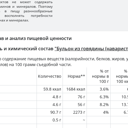
уктов не может содержать
минов и минералов. Поэтому
ть в пищу разннообразные
 восполнять потребности
нах и минералах.
ав и анализ пищевой ценности
ь и химический состав
"Бульон из говядины (наварис
 содержание пищевых веществ (калорийности, белков, жиров, у
лов) на
100 грамм
съедобной части.
% от
%
Количество
Норма**
нормы в
норм
100 г
100 к
59.8 ккал
1684 ккал
3.6%
4.8 г
76 г
6.3%
10
4.6 г
56 г
8.2%
13
90.7 г
2273 г
4%
6
0.5 г
~