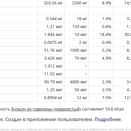
203.56 мг
2300 мг
8.9%
14
0.344 мг
18 мг
1.9%
3
1.21 мкг
150 мкг
0.8%
1
1.844 мкг
10 мкг
18.4%
30
0.0075 мг
2 мг
0.4%
0
51.76 мкг
1000 мкг
5.2%
8
3.426 мкг
70 мкг
4.9%
8
1.312 мкг
~
11.55 мкг
~
90.79 мкг
4000 мкг
2.3%
3
1.25 мкг
50 мкг
2.5%
4
0.8994 мг
12 мг
7.5%
12
ность
Бульон из говядины (наваристый)
составляет 59,8 кКал.
к: Создан в приложении пользователем.
Подробнее
.
азаны средние нормы витаминов и минералов для взрослого человека. Есл