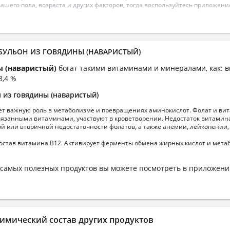
вашего пола, возраста и других факторов, тогда воспользуйтесь приложен
 БУЛЬОН ИЗ ГОВЯДИНЫ (НАВАРИСТЫЙ)
ы (наваристый)
богат такими витаминами и минералами, как: в
8,4 %
 из говядины (наваристый)
ет важную роль в метаболизме и превращениях аминокислот. Фолат и ви
язанными витаминами, участвуют в кроветворении. Недостаток витамина
й или вторичной недостаточности фолатов, а также анемии, лейкопении,
состав витамина В12. Активирует ферменты обмена жирных кислот и мета
самых полезных продуктов вы можете посмотреть в приложен
имический состав других продуктов