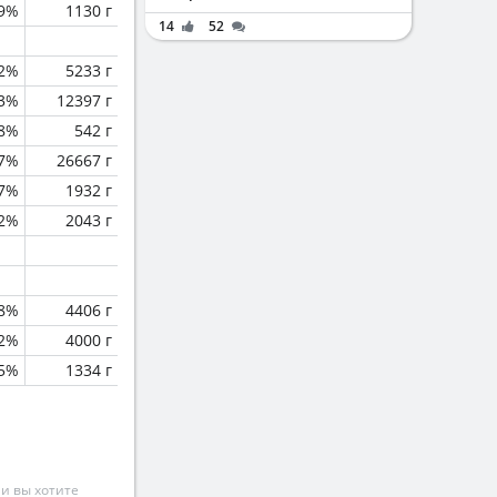
.9%
1130 г
14
52
.2%
5233 г
.3%
12397 г
.8%
542 г
.7%
26667 г
.7%
1932 г
.2%
2043 г
.8%
4406 г
.2%
4000 г
.5%
1334 г
и вы хотите