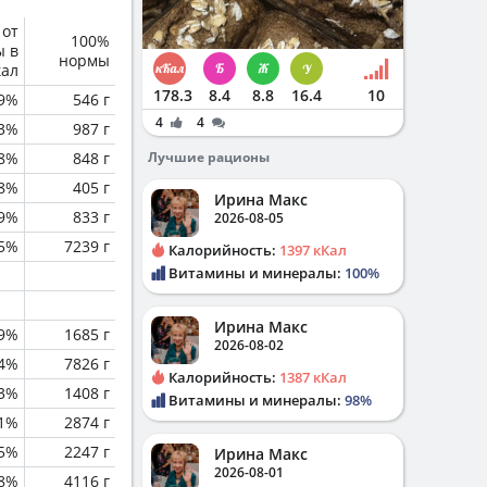
 от
100%
ы в
нормы
кал
178.3
8.4
8.8
16.4
10
.9%
546 г
4
4
.3%
987 г
.8%
848 г
Лучшие рационы
8%
405 г
Ирина Макс
.9%
833 г
2026-08-05
.5%
7239 г
Калорийность:
1397 кКал
Витамины и минералы:
100%
Ирина Макс
.9%
1685 г
2026-08-02
.4%
7826 г
Калорийность:
1387 кКал
.3%
1408 г
Витамины и минералы:
98%
.1%
2874 г
.5%
2247 г
Ирина Макс
2026-08-01
.8%
4116 г