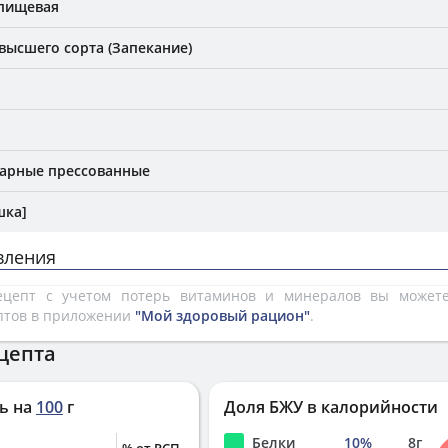
 пищевая
высшего сорта (Запекание)
арные прессованные
шка]
вления
рецепт с учетом потерь витаминов и минералов вы може
птов в приложении
"Мой здоровый рацион"
.
цепта
ь на
100
г
Доля БЖУ в калорийности
Белки
10
%
8
г