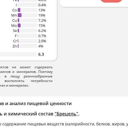
I
0.4%
Co
13%
Mn
19%
Cu
7.2%
Mo
15%
Se
6.2%
F
0.7%
Cr
2.9%
Zn
4%
6.3
уктов не может содержать
минов и минералов. Поэтому
ть в пищу разннообразные
 восполнять потребности
нах и минералах.
ав и анализ пищевой ценности
ь и химический состав
"Брецель"
.
 содержание пищевых веществ (калорийности, белков, жиров, у