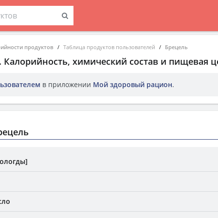
рийности продуктов
Таблица продуктов пользователей
Брецель
. Калорийность, химический состав и пищевая ц
ьзователем
в приложении
Мой здоровый рацион
.
рецель
Вологды]
сло