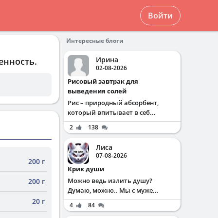
Войти
Интересные блоги
Ирина
енность.
02-08-2026
Рисовый завтрак для
выведения солей
Рис – природный абсорбент,
который впитывает в себ...
2
138
Лиса
07-08-2026
200 г
Крик души
Можно ведь излить душу?
200 г
Думаю, можно.. Мы с муже...
20 г
4
84