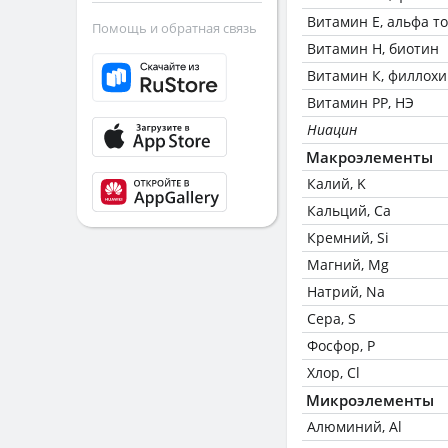
Витамин Е, альфа т
Помощь и обратная связь
Витамин Н, биотин
Витамин К, филлох
Витамин РР, НЭ
Ниацин
Макроэлементы
Калий, K
Кальций, Ca
Кремний, Si
Магний, Mg
Натрий, Na
Сера, S
Фосфор, P
Хлор, Cl
Микроэлементы
Алюминий, Al