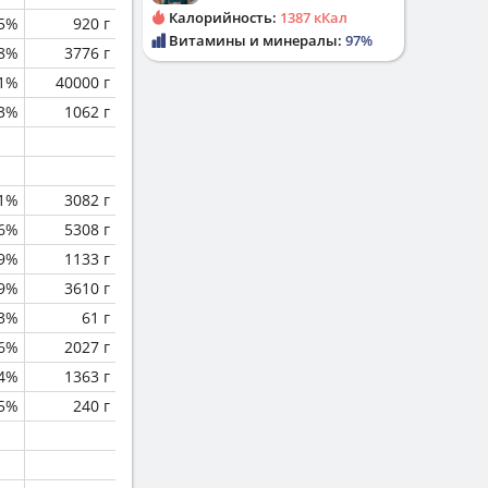
Калорийность:
1387 кКал
.5%
920 г
Витамины и минералы:
97%
.8%
3776 г
.1%
40000 г
3%
1062 г
1%
3082 г
.6%
5308 г
.9%
1133 г
.9%
3610 г
3%
61 г
.6%
2027 г
.4%
1363 г
.5%
240 г