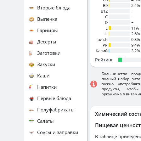
B9
2.4%
Вторые блюда
B12
~
C
~
Выпечка
D
~
E
11%
Гарниры
H
2.6%
вит.К
0.3%
Десерты
PP
9.4%
Калий
3.2%
Заготовки
Рейтинг
Закуски
Большинство прод
Каши
полный набор вита
важно употребля
Напитки
продукты, чтобы
организма в витами
Первые блюда
Полуфабрикаты
Химический сост
Салаты
Пищевая ценност
Соусы и заправки
В таблице приведено