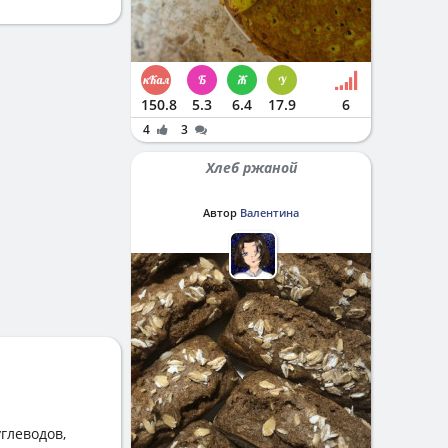
150.8
5.3
6.4
17.9
6
4
3
Хлеб ржаной
Автор
Валентина
глеводов,