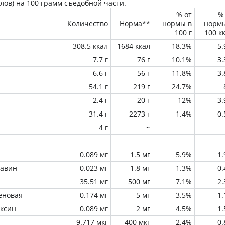
лов) на
100 грамм
съедобной части.
% от
%
Количество
Норма**
нормы в
норм
100 г
100 к
308.5 ккал
1684 ккал
18.3%
5
7.7 г
76 г
10.1%
3
6.6 г
56 г
11.8%
3
54.1 г
219 г
24.7%
2.4 г
20 г
12%
3
31.4 г
2273 г
1.4%
0
4 г
~
0.089 мг
1.5 мг
5.9%
1
лавин
0.023 мг
1.8 мг
1.3%
0
35.51 мг
500 мг
7.1%
2
еновая
0.174 мг
5 мг
3.5%
1
оксин
0.089 мг
2 мг
4.5%
1
9.717 мкг
400 мкг
2.4%
0