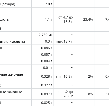
 (сахара)
7.8 г
~
от 4.7 до
слоты
1.1 г
23.4%
7
16.8 г
)
2.759 мг
~
ные кислоты
0.3 г
max 18.7 г
ая
0.086 г
~
0.057 г
~
0.004 г
~
0.01 г
~
ные жирные
0.328 г
min 16.8 г
2%
0
)
0.327 г
~
ные жирные
от 11.2 до
0.897 г
8%
2
20.6 г
)
0.825 г
~