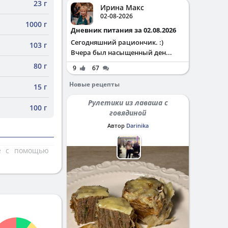
23 г
Ирина Макс
02-08-2026
1000 г
Дневник питания за 02.08.2026
Сегодняшний рациончик. :)
103 г
Вчера был насыщенный ден...
80 г
9
67
Новые рецепты
15 г
Рулетики из лаваша с
100 г
говядиной
Автор
Darinika
те с помощью