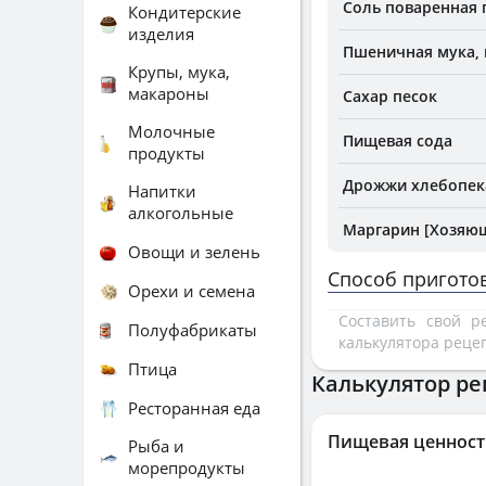
Соль поваренная
Кондитерские
изделия
Пшеничная мука, 
Крупы, мука,
макароны
Сахар песок
Молочные
Пищевая сода
продукты
Дрожжи хлебопек
Напитки
алкогольные
Маргарин [Хозяю
Овощи и зелень
Способ пригото
Орехи и семена
Составить свой 
Полуфабрикаты
калькулятора реце
Птица
Калькулятор ре
Ресторанная еда
Пищевая ценност
Рыба и
морепродукты