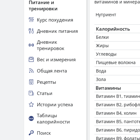
витаминов и минера
Питание и
тренировки
Нутриент
Курс похудения
Калорийность
Дневник питания
Белки
Дневник
Жиры
тренировок
Углеводы
Вес и измерения
Пищевые волокна
Общая лента
Вода
Зола
Рецепты
Витамины
Статьи
Витамин В1, тиамин
Истории успеха
Витамин В2, рибоф
Витамин В4, холин
Таблицы
калорийности
Витамин В5, пантот
Витамин В6, пирид
Поиск
Витамин В9, фолаты