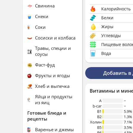
Свинина
Калорийность
Снеки
Белки
Жиры
Соки
Углеводы
Сосиски и колбаса
Пищевые воло
Травы, специи и
Вода
соусы
Фаст-фуд
Добавить в
Фрукты и ягоды
Хлеб и выпечка
Витамины и мин
Яйца и продукты
A
~
из яиц
b-car
~
В1
5.9%
Готовые блюда и
B2
1.3%
рецепты
Холин
7.1%
B5
3.5%
Варенье и джемы
B6
4.5%