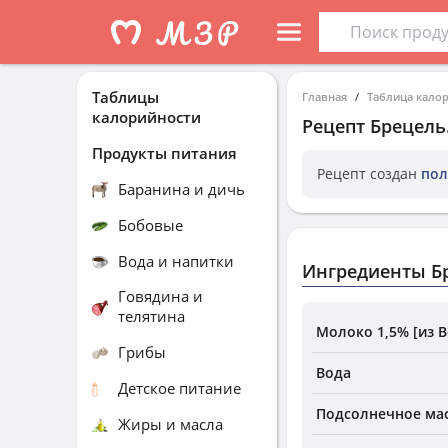
Таблицы
Главная
Таблица кало
калорийности
Рецепт
Брецель
Продукты питания
Рецепт создан
пол
Баранина и дичь
Бобовые
Вода и напитки
Ингредиенты Б
Говядина и
телятина
Молоко 1,5% [из 
Грибы
Вода
Детское питание
Подсолнечное ма
Жиры и масла