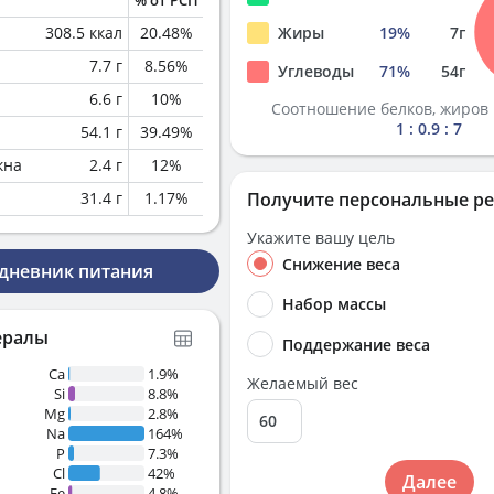
% от РСП
308.5
ккал
20.48
%
Жиры
19
%
7
г
7.7
г
8.56
%
Углеводы
71
%
54
г
6.6
г
10
%
Соотношение белков, жиров 
1 : 0.9 : 7
54.1
г
39.49
%
кна
2.4
г
12
%
31.4
г
1.17
%
Получите персональные р
Укажите вашу цель
Снижение веса
 дневник питания
Набор массы
ералы
Поддержание веса
Ca
1.9%
Желаемый вес
Si
8.8%
Mg
2.8%
Na
164%
P
7.3%
Cl
42%
Далее
Fe
4.8%