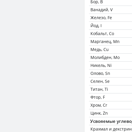
Бор, B
Ванадий, V
Железо, Fe
Йод, I
Кобальт, Co
Марганец, Mn
Медь, Cu
Молибден, Mo
Никель, Ni
Олово, Sn
Селен, Se
Титан, Ti
Фтор, F
Хром, Cr
Цинк, Zn
Усвояемые углев
Крахмал и декстри