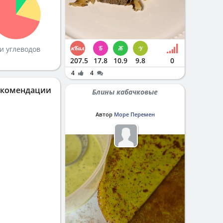
и углеводов
207.5
17.8
10.9
9.8
0
4
4
екомендации
Блины кабачковые
Автор
Море Перемен