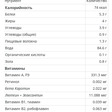
Нутриент
Количество
Калорийность
74 ккал
Белки
5.3 г
Жиры
4 г
Углеводы
3.9 г
Углеводы (общие)
0.9 г
Пищевые волокна
1.3 г
Вода
84.6 г
Органические кислоты
0.1 г
Зола
0.8 г
Витамины
Витамин А, РЭ
331.3 мкг
Ретинол
0.002 мг
бета Каротин
2.022 мг
Лютеин + Зеаксантин
11.088 мкг
Витамин В1, тиамин
0.039 мг
Витамин В2, рибофлавин
0.063 мг