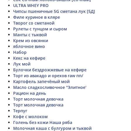
ULTRA WHEY PRO
Чипсы пшеничные 5G сметана лук [5Д]
Филе куриное в кляре
Творог со сметаной
Рулеты с тунцом и сыром
Манты с тыквой
Крем из овсянки
яблочное вино
Набор
Кекс на кефире
Лук мой
Булочки бездрожжевые на кефире
Торт из авакадо и орехов raw пп/
Картофель запечёный мой
Масло сладкосливочное "Элитное'
Рацион на день
Торт молочная девочка
Торт молочная девочка
Терпуг
Кофе с молоком
Голень без кожи Наша ряба
Молочная каша с булгуром и тыквой