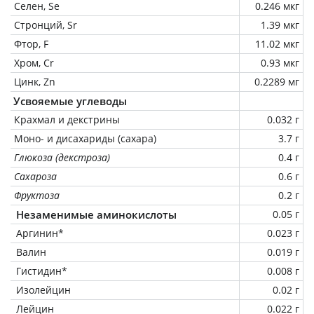
Селен, Se
0.246 мкг
Стронций, Sr
1.39 мкг
Фтор, F
11.02 мкг
Хром, Cr
0.93 мкг
Цинк, Zn
0.2289 мг
Усвояемые углеводы
Крахмал и декстрины
0.032 г
Моно- и дисахариды (сахара)
3.7 г
Глюкоза (декстроза)
0.4 г
Сахароза
0.6 г
Фруктоза
0.2 г
Незаменимые аминокислоты
0.05 г
Аргинин*
0.023 г
Валин
0.019 г
Гистидин*
0.008 г
Изолейцин
0.02 г
Лейцин
0.022 г