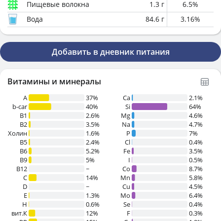
Пищевые волокна
1.3
г
6.5
%
Вода
84.6
г
3.16
%
Добавить в дневник питания
Витамины и минералы
A
37%
Ca
2.1%
b-car
40%
Si
64%
В1
2.6%
Mg
4.6%
B2
3.5%
Na
4.7%
Холин
1.6%
P
7%
B5
2.4%
Cl
0.4%
B6
5.2%
Fe
3.5%
B9
5%
I
0.5%
B12
~
Co
8.7%
C
14%
Mn
5.8%
D
~
Cu
4.5%
E
1.3%
Mo
6.4%
H
0.6%
Se
0.4%
вит.К
12%
F
0.3%