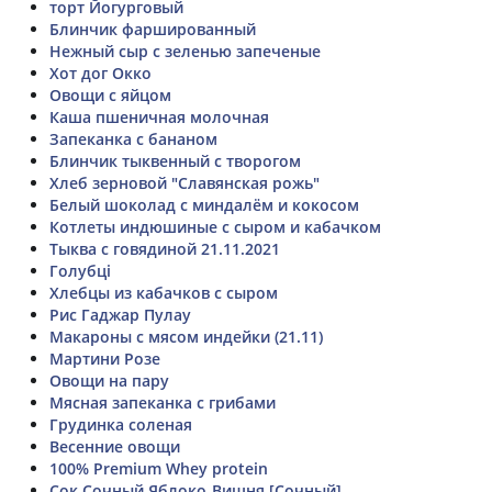
торт Йогурговый
Блинчик фаршированный
Нежный сыр с зеленью запеченые
Хот дог Окко
Овощи с яйцом
Каша пшеничная молочная
Запеканка с бананом
Блинчик тыквенный с творогом
Хлеб зерновой "Славянская рожь"
Белый шоколад с миндалём и кокосом
Котлеты индюшиные с сыром и кабачком
Тыква с говядиной 21.11.2021
Голубці
Хлебцы из кабачков с сыром
Рис Гаджар Пулау
Макароны с мясом индейки (21.11)
Мартини Розе
Овощи на пару
Мясная запеканка с грибами
Грудинка соленая
Весенние овощи
100% Premium Whey protein
Сок Сочный Яблоко-Вишня [Сочный]