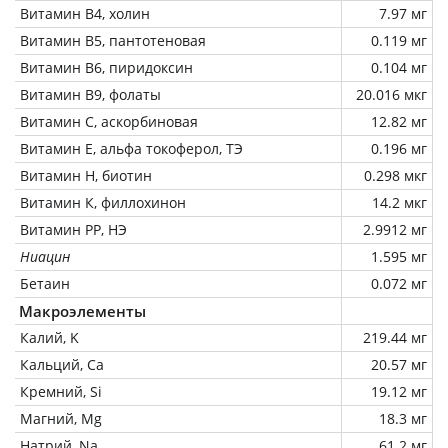
Витамин В4, холин
7.97 мг
Витамин В5, пантотеновая
0.119 мг
Витамин В6, пиридоксин
0.104 мг
Витамин В9, фолаты
20.016 мкг
Витамин C, аскорбиновая
12.82 мг
Витамин Е, альфа токоферол, ТЭ
0.196 мг
Витамин Н, биотин
0.298 мкг
Витамин К, филлохинон
14.2 мкг
Витамин РР, НЭ
2.9912 мг
Ниацин
1.595 мг
Бетаин
0.072 мг
Макроэлементы
Калий, K
219.44 мг
Кальций, Ca
20.57 мг
Кремний, Si
19.12 мг
Магний, Mg
18.3 мг
Натрий, Na
61.2 мг