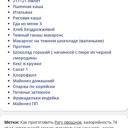
211121 омлет
Пшенная каша
Итальяна
Рисовая каша
Еда из меню 3
Хлеб бездрожжевой
Темный ганаш макаронс
Макаронс на темном шоколаде (маленькие)
Протеин
Шоколад горький с начинкой с пюре из черной
смородины
Кекс в кружке
Салат 1
Хлорофилл
Майонез домашний
Спаржа по корейски
Печенье затяжное
Фрикадельки индейка
Майонез ПП
Метки:
Как приготовить
Рагу овощное
, калорийность 74
кКал, химический состав, питательная ценность, какие