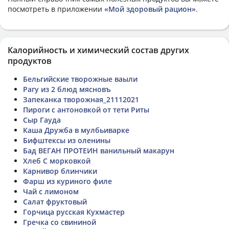
посмотреть в приложении
«Мой здоровый рацион»
.
Калорийность и химический состав других
продуктов
Бельгийские творожные ваыли
Рагу из 2 блюд мясновъ
Запеканка творожная_21112021
Пироги с антоновкой от тети Риты
Сыр Гауда
Каша Дружба в мулбьиварке
Бифштексы из оленины
Бад ВЕГАН ПРОТЕИН ванильный макарун
Хлеб С морковкой
Карнивор блинчики
Фарш из куриного филе
Чай с лимоном
Салат фруктовый
Горчица русская Кухмастер
Гречка со свининой