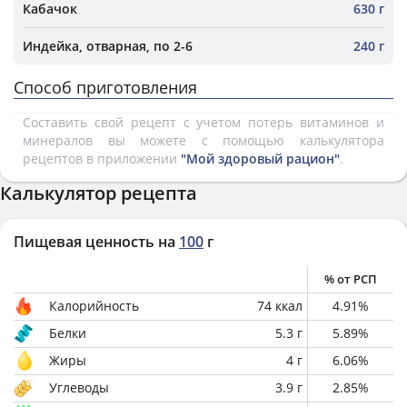
Кабачок
630 г
Индейка, отварная, по 2-6
240 г
Способ приготовления
Составить свой рецепт с учетом потерь витаминов и
минералов вы можете с помощью калькулятора
рецептов в приложении
"Мой здоровый рацион"
.
Калькулятор рецепта
Пищевая ценность на
100
г
% от РСП
Калорийность
74
ккал
4.91
%
Белки
5.3
г
5.89
%
Жиры
4
г
6.06
%
Углеводы
3.9
г
2.85
%