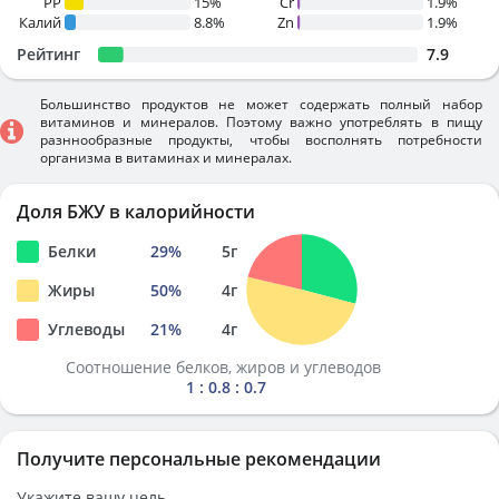
PP
15%
Cr
1.9%
Калий
8.8%
Zn
1.9%
Рейтинг
7.9
Большинство продуктов не может содержать полный набор
витаминов и минералов. Поэтому важно употреблять в пищу
разннообразные продукты, чтобы восполнять потребности
организма в витаминах и минералах.
Доля БЖУ в калорийности
Белки
29
%
5
г
Жиры
50
%
4
г
Углеводы
21
%
4
г
Соотношение белков, жиров и углеводов
1 : 0.8 : 0.7
Получите персональные рекомендации
Укажите вашу цель