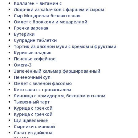
Коллаген + витамин с
Лодочки из кабачков с фаршем и сыром
Сыр Моцарелла безлактозная
Омлет с брокколи и моцареллой
Гречка вареная
Бутерики
Супрадин таблетки
Тортик из овсяной муки с кремом и фруктами
Куриные оладью
Печенье кофейное
Омега-3
Запечённый кальмар фаршированный
Печеночный суп
Омлет с зелёной фасолью
Кето салат с провансалем
Яичница с помидором, беконом и сыром
Тыквенный тарт
Курица с гречкой
Курица с гречкой
Щи щавельные
Сырники с манкой
Салат из дайкона