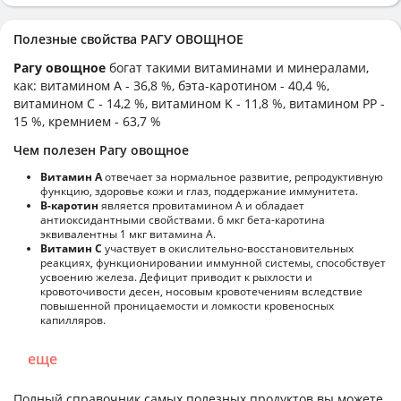
Полезные свойства РАГУ ОВОЩНОЕ
Рагу овощное
богат такими витаминами и минералами,
как: витамином А - 36,8 %, бэта-каротином - 40,4 %,
витамином C - 14,2 %, витамином K - 11,8 %, витамином PP -
15 %, кремнием - 63,7 %
Чем полезен Рагу овощное
Витамин А
отвечает за нормальное развитие, репродуктивную
функцию, здоровье кожи и глаз, поддержание иммунитета.
В-каротин
является провитамином А и обладает
антиоксидантными свойствами. 6 мкг бета-каротина
эквивалентны 1 мкг витамина А.
Витамин С
участвует в окислительно-восстановительных
реакциях, функционировании иммунной системы, способствует
усвоению железа. Дефицит приводит к рыхлости и
кровоточивости десен, носовым кровотечениям вследствие
повышенной проницаемости и ломкости кровеносных
капилляров.
еще
Полный справочник самых полезных продуктов вы можете