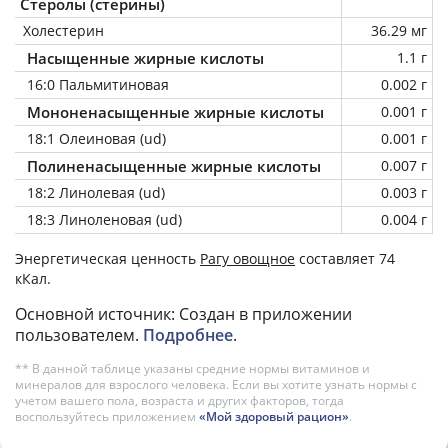
Стеролы (стерины)
Холестерин
36.29 мг
Насыщенные жирные кислоты
1.1 г
16:0 Пальмитиновая
0.002 г
Мононенасыщенные жирные кислоты
0.001 г
18:1 Олеиновая (ud)
0.001 г
Полиненасыщенные жирные кислоты
0.007 г
18:2 Линолевая (ud)
0.003 г
18:3 Линоленовая (ud)
0.004 г
Энергетическая ценность
Рагу овощное
составляет 74
кКал.
Основной источник: Создан в приложении
пользователем.
Подробнее
.
** В данной таблице указаны средние нормы витаминов и
минералов для взрослого человека. Если вы хотите узнать нормы с
учетом вашего пола, возраста и других факторов, тогда
воспользуйтесь приложением
«Мой здоровый рацион»
.