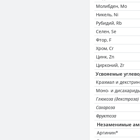
Молибден, Mo
Никель, Ni
Рубидий, Rb
Селен, Se
Фтор, F
Хром, Cr
Цинк, Zn
Цирконий, Zr
Усвояемые углев
Крахмал и декстри
Моно- и дисахариды
Глюкоза (декстроза)
Сахароза
Фруктоза
Незаменимые ам
Аргинин*