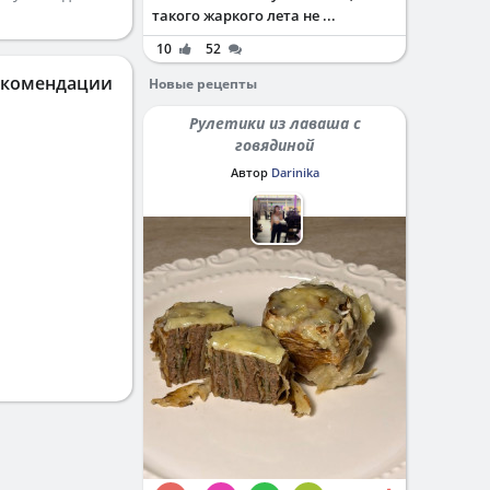
такого жаркого лета не ...
10
52
екомендации
Новые рецепты
Рулетики из лаваша с
говядиной
Автор
Darinika