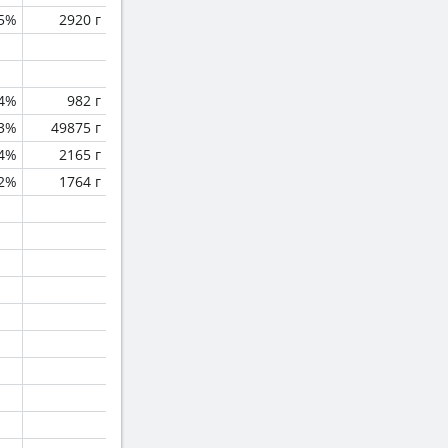
.5%
2920 г
.4%
982 г
.3%
49875 г
.4%
2165 г
.2%
1764 г