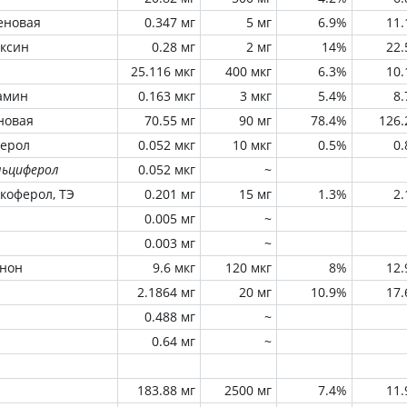
еновая
0.347 мг
5 мг
6.9%
11
оксин
0.28 мг
2 мг
14%
22
25.116 мкг
400 мкг
6.3%
10
амин
0.163 мкг
3 мкг
5.4%
8
новая
70.55 мг
90 мг
78.4%
126
ферол
0.052 мкг
10 мкг
0.5%
0
льциферол
0.052 мкг
~
окоферол, ТЭ
0.201 мг
15 мг
1.3%
2
0.005 мг
~
0.003 мг
~
инон
9.6 мкг
120 мкг
8%
12
2.1864 мг
20 мг
10.9%
17
0.488 мг
~
0.64 мг
~
183.88 мг
2500 мг
7.4%
11