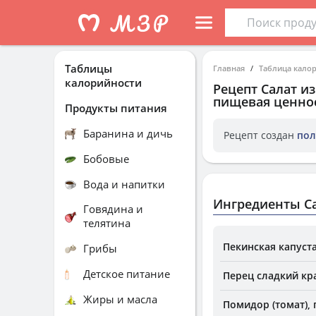
Таблицы
Главная
Таблица кало
калорийности
Рецепт
Салат и
пищевая ценнос
Продукты питания
Баранина и дичь
Рецепт создан
пол
Бобовые
Вода и напитки
Ингредиенты Са
Говядина и
телятина
Пекинская капуст
Грибы
Детское питание
Перец сладкий кр
Жиры и масла
Помидор (томат),