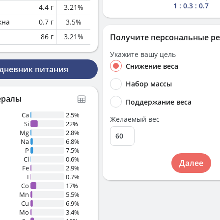
1 : 0.3 : 0.7
4.4
г
3.21
%
кна
0.7
г
3.5
%
86
г
3.21
%
Получите персональные р
Укажите вашу цель
Снижение веса
 дневник питания
Набор массы
ералы
Поддержание веса
Ca
2.5%
Желаемый вес
Si
22%
Mg
2.8%
Na
6.8%
P
7.5%
Cl
0.6%
Далее
Fe
2.9%
I
0.7%
Co
17%
Mn
5.5%
Cu
6.9%
Mo
3.4%