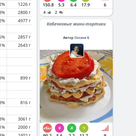
.2%
1226 г
150.8
5.3
6.4
17.9
6
.8%
2800 г
4
2
.2%
4977 г
Кабачковые мини-тортики
.6%
2857 г
Автор
Оксана Б
.1%
2643 г
.9%
899 г
.8%
816 г
.3%
3061 г
.1%
2000 г
.8%
2402 г
90.2
5.6
2.2
11.7
9