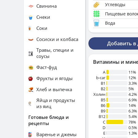
Углеводы
Свинина
Пищевые воло
Снеки
Вода
Соки
Сосиски и колбаса
Добавить в
Травы, специи и
соусы
Витамины и мин
Фаст-фуд
A
11%
b-car
12%
Фрукты и ягоды
В1
3.3%
B2
5%
Хлеб и выпечка
Холин
4.2%
Яйца и продукты
B5
6.9%
B6
14%
из яиц
B9
6.3%
B12
5.4%
Готовые блюда и
C
78%
рецепты
D
0.5%
E
1.3%
Варенье и джемы