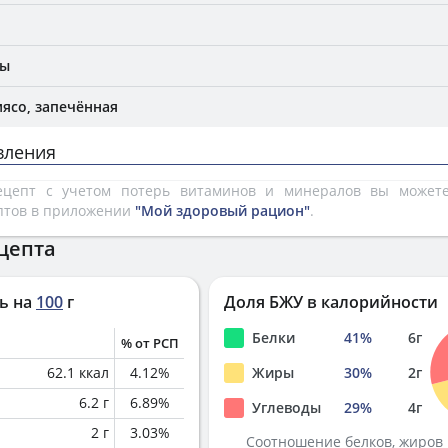
вы
мясо, запечённая
вления
рецепт с учетом потерь витаминов и минералов вы може
птов в приложении
"Мой здоровый рацион"
.
цепта
ь на
100
г
Доля БЖУ в калорийности
Белки
41
%
6
г
% от РСП
62.1
ккал
4.12
%
Жиры
30
%
2
г
6.2
г
6.89
%
Углеводы
29
%
4
г
2
г
3.03
%
Соотношение белков, жиров 