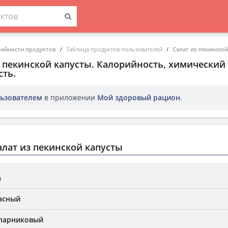
рийности продуктов
Таблица продуктов пользователей
Салат из пекинской
з пекинской капусты
. Калорийность, химический 
ть.
ьзователем
в приложении
Мой здоровый рацион
.
лат из пекинской капусты
а
асный
 парниковый