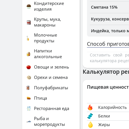
Кондитерские
Сметана 15%
изделия
Крупы, мука,
Кукуруза, консер
макароны
Индейка, только 
Молочные
продукты
Способ пригото
Напитки
Составить свой 
алкогольные
калькулятора реце
Овощи и зелень
Калькулятор ре
Орехи и семена
Пищевая ценност
Полуфабрикаты
Птица
Калорийность
Ресторанная еда
Белки
Рыба и
морепродукты
Жиры