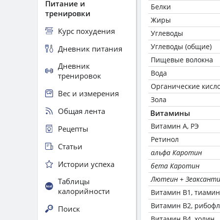
Питание и
Белки
тренировки
Жиры
Курс похудения
Углеводы
Углеводы (общие)
Дневник питания
Пищевые волокна
Дневник
Вода
тренировок
Органические кисл
Вес и измерения
Зола
Общая лента
Витамины
Витамин А, РЭ
Рецепты
Ретинол
Статьи
альфа Каротин
Истории успеха
бета Каротин
Лютеин + Зеаксант
Таблицы
калорийности
Витамин В1, тиамин
Витамин В2, рибоф
Поиск
Витамин В4, холин