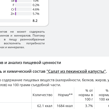
Se
10%
F
0.2%
Cr
4.6%
Zn
5.7%
8.2
уктов не может содержать
минов и минералов. Поэтому
ть в пищу разннообразные
 восполнять потребности
нах и минералах.
ав и анализ пищевой ценности
ь и химический состав
"Салат из пекинской капусты"
.
 содержание пищевых веществ (калорийности, белков, жиров, у
лов) на
100 грамм
съедобной части.
% от
%
Количество
Норма**
нормы в
норм
100 г
100 к
62.1 ккал
1684 ккал
3.7%