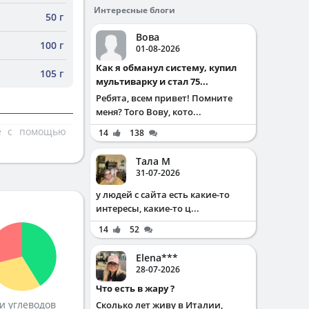
Интересные блоги
50 г
Вова
100 г
01-08-2026
Как я обманул систему, купил
105 г
мультиварку и стал 75...
Ребята, всем привет! Помните
меня? Того Вову, кото...
те с помощью
14
138
Тала М
31-07-2026
у людей с сайта есть какие-то
интересы, какие-то ц...
14
52
Elena***
28-07-2026
Что есть в жару ?
и углеводов
Сколько лет живу в Италии,