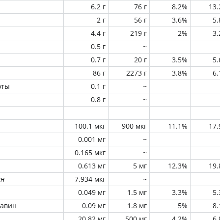
6.2 г
76 г
8.2%
13
2 г
56 г
3.6%
5
4.4 г
219 г
2%
3
0.5 г
~
0.7 г
20 г
3.5%
5
86 г
2273 г
3.8%
6
оты
0.1 г
~
0.8 г
~
100.1 мкг
900 мкг
11.1%
17
0.001 мг
~
0.165 мкг
~
0.613 мг
5 мг
12.3%
19
ин
7.934 мкг
~
0.049 мг
1.5 мг
3.3%
5
лавин
0.09 мг
1.8 мг
5%
8
20.82 мг
500 мг
4.2%
6