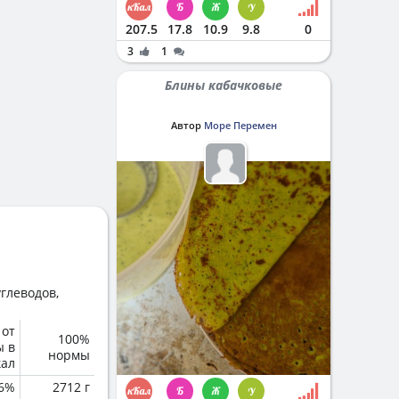
207.5
17.8
10.9
9.8
0
3
1
Блины кабачковые
Автор
Море Перемен
глеводов,
 от
100%
ы в
нормы
кал
6%
2712 г