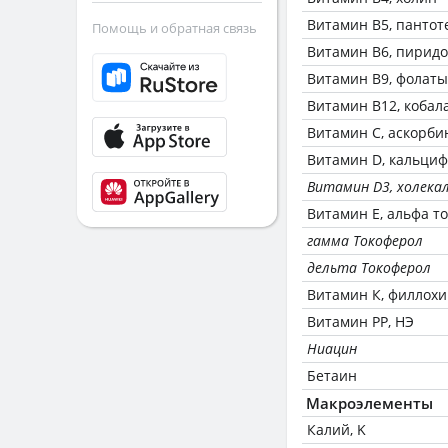
Витамин В5, пантот
Помощь и обратная связь
Витамин В6, пирид
Витамин В9, фолаты
Витамин В12, кобал
Витамин C, аскорби
Витамин D, кальци
Витамин D3, холека
Витамин Е, альфа т
гамма Токоферол
дельта Токоферол
Витамин К, филлох
Витамин РР, НЭ
Ниацин
Бетаин
Макроэлементы
Калий, K