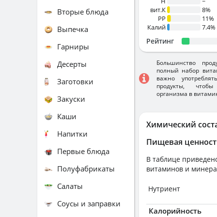
H
~
вит.К
8%
Вторые блюда
PP
11%
Калий
7.4%
Выпечка
Рейтинг
Гарниры
Большинство прод
Десерты
полный набор вита
важно употребля
Заготовки
продукты, чтобы
организма в витами
Закуски
Каши
Химический сост
Напитки
Пищевая ценност
Первые блюда
В таблице приведено
Полуфабрикаты
витаминов и минера
Салаты
Нутриент
Соусы и заправки
Калорийность