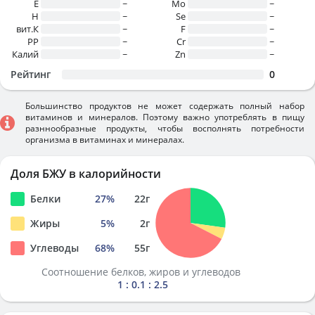
E
~
Mo
~
H
~
Se
~
вит.К
~
F
~
PP
~
Cr
~
Калий
~
Zn
~
Рейтинг
0
Большинство продуктов не может содержать полный набор
витаминов и минералов. Поэтому важно употреблять в пищу
разннообразные продукты, чтобы восполнять потребности
организма в витаминах и минералах.
Доля БЖУ в калорийности
Белки
27
%
22
г
Жиры
5
%
2
г
Углеводы
68
%
55
г
Соотношение белков, жиров и углеводов
1 : 0.1 : 2.5