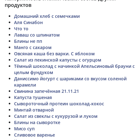
продуктов
Домашний хлеб с семечками
Аля Синабон
Что то
Лаваш со шпинатом
Блины не пп
Манго с сахаром
Овсяная каша без варки. С яблоком
Салат из пекинской капусты с огурцом
Тёмный шоколад с начинкой Апельсиновый брауни с
целым фундуком
Даниссимо йогурт с шариками со вкусом соленой
карамели
Свинина запечённая 21.11.21
Капуста тушеная
Сывороточный протеин шоколад-кокос
Минтай отварной
Салат из свеклы с кукурузой и луком
Блины на сыворотке
Мисо суп
Сливовое варенье