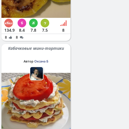
134.9
8.4
7.8
7.5
8
8
8
Кабачковые мини-тортики
Автор
Оксана Б