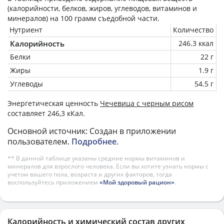
(калорийности, белков, жиров, углеводов, витаминов и
минералов) на
100 грамм
съедобной части.
Нутриент
Количество
Калорийность
246.3 ккал
Белки
22 г
Жиры
1.9 г
Углеводы
54.5 г
Энергетическая ценность
Чечевица с черным рисом
составляет 246,3 кКал.
Основной источник: Создан в приложении
пользователем.
Подробнее
.
** В данной таблице указаны средние нормы витаминов и
минералов для взрослого человека. Если вы хотите узнать нормы с
учетом вашего пола, возраста и других факторов, тогда
воспользуйтесь приложением
«Мой здоровый рацион»
.
Калорийность и химический состав других