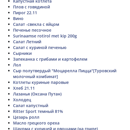
Капустная котлета
Плов с говядиной
Пирог 22.11
Вино
Салат -свекла с яйцом
Печенье песочное
Surinaamse rotirol met kip 200g
Салат Летний
Салат с куриной печенью
Сырники
Запеканка с грибами и картофелем
Лол
Сыр полутвердый "Моцарелла Пицца"[Туровский
молочный комбинат]
Котлеты куриные паровые
Хлеб 21.11
Лазанья (Оксана Путан)
Холодец
Салат капустный
Ritter Sport темный 81%
Цезарь ролл
Масло грецкого ореха
Шаурма с курицей и овощами (на гриле)