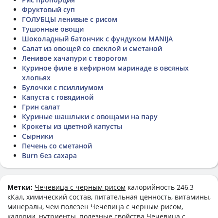
Фруктовый суп
ГОЛУБЦЫ ленивые с рисом
Тушонные овощи
Шоколадный батончик с фундуком MANIJA
Салат из овощей со свеклой и сметаной
Ленивое хачапури с творогом
Куриное филе в кефирном маринаде в овсяных
хлопьях
Булочки с псиллиумом
Капуста с говядиной
Грин салат
Куриные шашлыки с овощами на пару
Крокеты из цветной капусты
Сырники
Печень со сметаной
Burn без сахара
Метки:
Чечевица с черным рисом
калорийность 246,3
кКал, химический состав, питательная ценность, витамины,
минералы, чем полезен Чечевица с черным рисом,
калории, нутриенты, полезные свойства Чечевица с