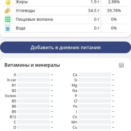
Жиры
1.9
г
2.88
%
Углеводы
54.5
г
39.78
%
Пищевые волокна
0
г
0
%
Вода
0
г
0
%
Добавить в дневник питания
Витамины и минералы
A
~
Ca
~
b-car
~
Si
~
В1
~
Mg
~
B2
~
Na
~
Холин
~
P
~
B5
~
Cl
~
B6
~
Fe
~
B9
~
I
~
B12
~
Co
~
C
~
Mn
~
D
~
Cu
~