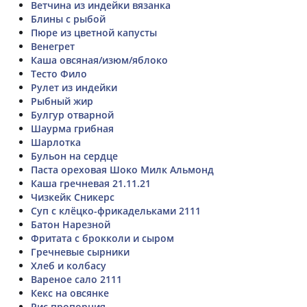
Ветчина из индейки вязанка
Блины с рыбой
Пюре из цветной капусты
Венегрет
Каша овсяная/изюм/яблоко
Тесто Фило
Рулет из индейки
Рыбный жир
Булгур отварной
Шаурма грибная
Шарлотка
Бульон на сердце
Паста ореховая Шоко Милк Альмонд
Каша гречневая 21.11.21
Чизкейк Сникерс
Суп с клёцко-фрикадельками 2111
Батон Нарезной
Фритата с брокколи и сыром
Гречневые сырники
Хлеб и колбасу
Вареное сало 2111
Кекс на овсянке
Рис пропорция