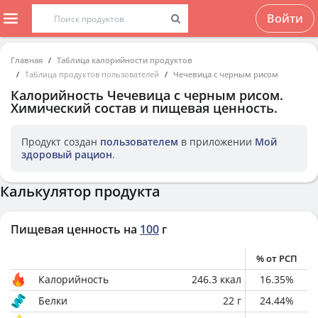
Войти
Главная
Таблица калорийности продуктов
Таблица продуктов пользователей
Чечевица с черным рисом
Калорийность
Чечевица с черным рисом
.
Химический состав и пищевая ценность.
Продукт создан
пользователем
в приложении
Мой
здоровый рацион
.
Калькулятор продукта
Пищевая ценность на
100
г
% от РСП
Калорийность
246.3
ккал
16.35
%
Белки
22
г
24.44
%