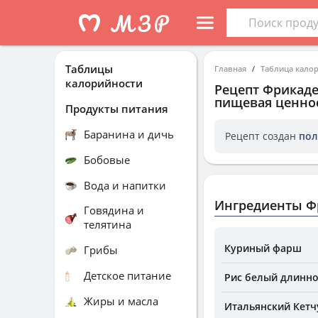
Таблицы
Главная
Таблица кало
калорийности
Рецепт
Фрикаде
пищевая ценнос
Продукты питания
Баранина и дичь
Рецепт создан
пол
Бобовые
Вода и напитки
Ингредиенты Ф
Говядина и
телятина
Куриный фарш
Грибы
Детское питание
Рис белый длинно
Жиры и масла
Итальянский Кетчу