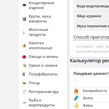
Кондитерские
Вода водопроводн
изделия
Крупы, мука,
Яйцо куриное
макароны
Мука пшеничная 
Молочные
продукты
Способ пригото
Напитки
Составить свой 
алкогольные
калькулятора реце
Овощи и зелень
Калькулятор ре
Орехи и семена
Пищевая ценност
Полуфабрикаты
Птица
Калорийность
Ресторанная еда
Белки
Рыба и
морепродукты
Жиры