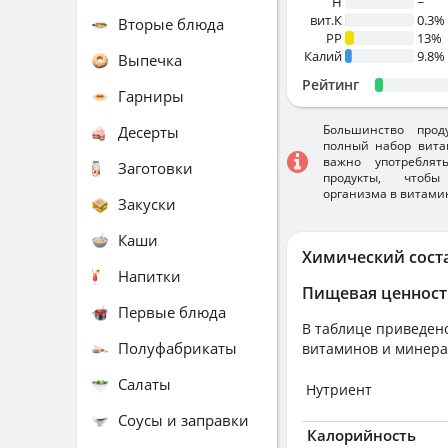
H
~
вит.К
0.3%
Вторые блюда
PP
13%
Калий
9.8%
Выпечка
Рейтинг
Гарниры
Большинство прод
Десерты
полный набор вита
важно употребля
Заготовки
продукты, чтобы
организма в витами
Закуски
Каши
Химический сост
Напитки
Пищевая ценност
Первые блюда
В таблице приведено
Полуфабрикаты
витаминов и минера
Салаты
Нутриент
Соусы и заправки
Калорийность