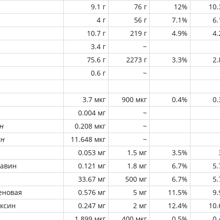
9.1 г
76 г
12%
10
4 г
56 г
7.1%
6
10.7 г
219 г
4.9%
4
3.4 г
~
75.6 г
2273 г
3.3%
2
0.6 г
~
3.7 мкг
900 мкг
0.4%
0
0.004 мг
~
н
0.208 мкг
~
ин
11.648 мкг
~
0.053 мг
1.5 мг
3.5%
лавин
0.121 мг
1.8 мг
6.7%
5
33.67 мг
500 мг
6.7%
5
еновая
0.576 мг
5 мг
11.5%
9
оксин
0.247 мг
2 мг
12.4%
10
1.899 мкг
400 мкг
0.5%
0