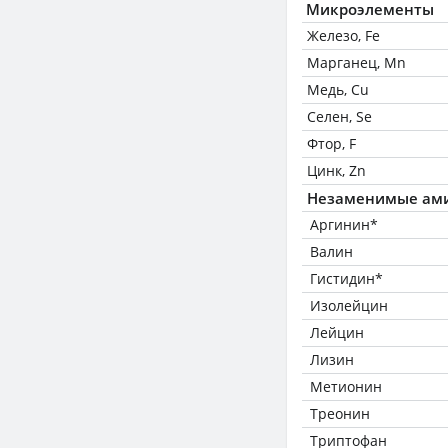
Микроэлементы
Железо, Fe
Марганец, Mn
Медь, Cu
Селен, Se
Фтор, F
Цинк, Zn
Незаменимые ам
Аргинин*
Валин
Гистидин*
Изолейцин
Лейцин
Лизин
Метионин
Треонин
Триптофан