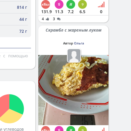
814 г
131.9
11.3
7.2
6.5
0
44 г
4
3
Скрамбл с жареным луком
72 г
Автор
Ольга
те с помощью
и углеводов