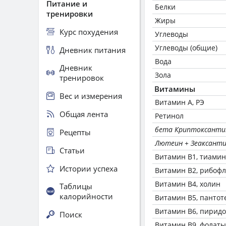
Питание и
Белки
тренировки
Жиры
Курс похудения
Углеводы
Углеводы (общие)
Дневник питания
Вода
Дневник
Зола
тренировок
Витамины
Вес и измерения
Витамин А, РЭ
Общая лента
Ретинол
бета Криптоксанти
Рецепты
Лютеин + Зеаксант
Статьи
Витамин В1, тиамин
Истории успеха
Витамин В2, рибоф
Витамин В4, холин
Таблицы
калорийности
Витамин В5, пантот
Витамин В6, пирид
Поиск
Витамин В9, фолаты