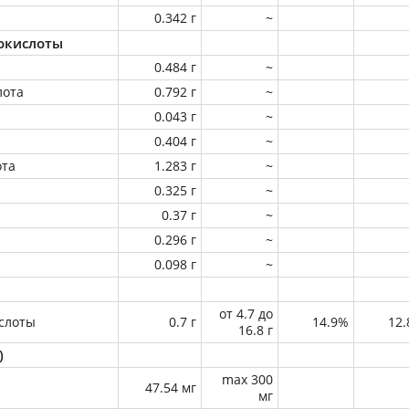
0.342 г
~
окислоты
0.484 г
~
лота
0.792 г
~
0.043 г
~
0.404 г
~
ота
1.283 г
~
0.325 г
~
0.37 г
~
0.296 г
~
0.098 г
~
от 4.7 до
слоты
0.7 г
14.9%
12
16.8 г
)
max 300
47.54 мг
мг