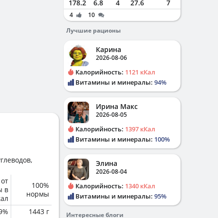
178.2
6.8
4
27.6
7
4
10
Лучшие рационы
Карина
2026-08-06
Калорийность:
1121 кКал
Витамины и минералы:
94%
Ирина Макс
2026-08-05
Калорийность:
1397 кКал
Витамины и минералы:
100%
глеводов,
Элина
2026-08-04
 от
100%
Калорийность:
1340 кКал
ы в
нормы
Витамины и минералы:
95%
кал
.9%
1443 г
Интересные блоги