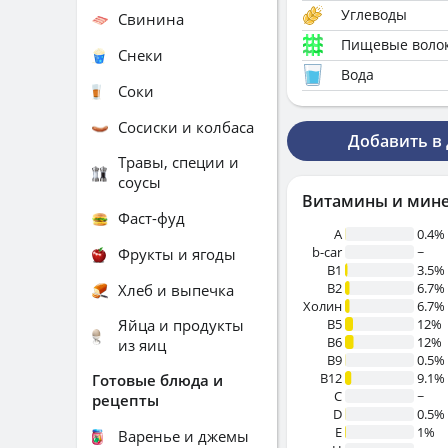
Углеводы
Свинина
Пищевые воло
Снеки
Вода
Соки
Сосиски и колбаса
Добавить в
Травы, специи и
соусы
Витамины и мин
Фаст-фуд
A
0.4%
b-car
~
Фрукты и ягоды
В1
3.5%
B2
6.7%
Хлеб и выпечка
Холин
6.7%
Яйца и продукты
B5
12%
B6
12%
из яиц
B9
0.5%
B12
9.1%
Готовые блюда и
C
~
рецепты
D
0.5%
E
1%
Варенье и джемы