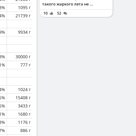
такого жаркого лета не ...
.8%
1095 г
10
52
.4%
21739 г
.9%
9934 г
.3%
30000 г
.1%
777 г
.4%
1024 г
.5%
15408 г
.5%
3433 г
.1%
1680 г
.3%
1176 г
.7%
886 г