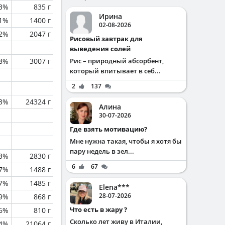
.3%
835 г
Ирина
.1%
1400 г
02-08-2026
.2%
2047 г
Рисовый завтрак для
выведения солей
.8%
3007 г
Рис – природный абсорбент,
который впитывает в себ...
2
137
.3%
24324 г
Алина
30-07-2026
Где взять мотивацию?
Мне нужна такая, чтобы я хотя бы
пару недель в зел...
3%
2830 г
6
67
.7%
1488 г
.7%
1485 г
Elena***
28-07-2026
.9%
868 г
Что есть в жару ?
.6%
810 г
Сколько лет живу в Италии,
.4%
21064 г