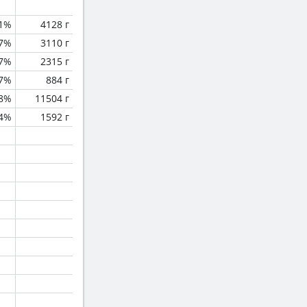
.1%
4128 г
.7%
3110 г
.7%
2315 г
.7%
884 г
.8%
11504 г
.4%
1592 г