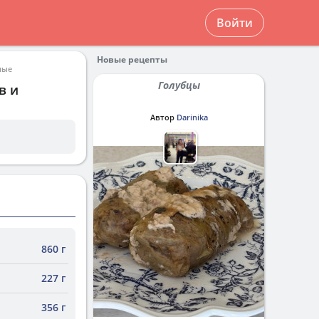
Войти
Новые рецепты
ные
Голубцы
в и
Автор
Darinika
860 г
227 г
356 г