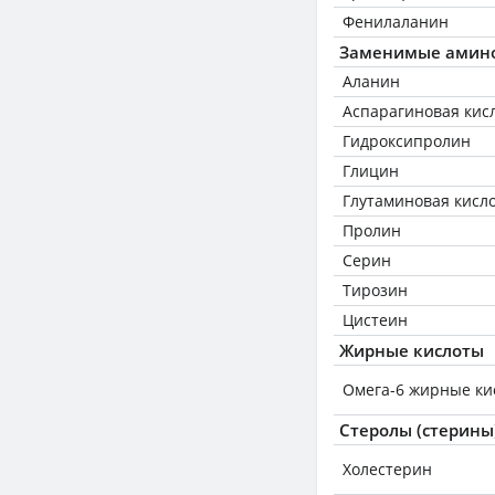
Фенилаланин
Заменимые амин
Аланин
Аспарагиновая кис
Гидроксипролин
Глицин
Глутаминовая кисл
Пролин
Серин
Тирозин
Цистеин
Жирные кислоты
Омега-6 жирные ки
Стеролы (стерины
Холестерин