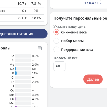
1 : 0.4 : 1.2
10.7
г
7.81
%
кна
0
г
0
%
75.6
г
2.83
%
Получите персональные р
Укажите вашу цель
Снижение веса
 дневник питания
Набор массы
ералы
Поддержание веса
Ca
0.6%
Желаемый вес
Si
~
Mg
2.9%
Na
6%
P
11%
Cl
~
Далее
Fe
2.4%
I
~
Co
~
Mn
3.2%
Cu
4.3%
Mo
~