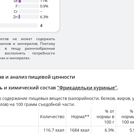
Se
11%
F
0.9%
Cr
~
Zn
6.3%
4
уктов не может содержать
минов и минералов. Поэтому
ть в пищу разннообразные
 восполнять потребности
нах и минералах.
ав и анализ пищевой ценности
ь и химический состав
"Фрикадельки куриные"
.
 содержание пищевых веществ (калорийности, белков, жиров, у
лов) на
100 грамм
съедобной части.
% от
%
Количество
Норма**
нормы в
норм
100 г
100 к
116.7 ккал
1684 ккал
6.9%
5