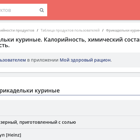
рийности продуктов
Таблица продуктов пользователей
Фрикадельки кури
льки куриные
. Калорийность, химический соста
ть.
ьзователем
в приложении
Мой здоровый рацион
.
рикадельки куриные
зерный, приготовленный с солью
п [Heinz]