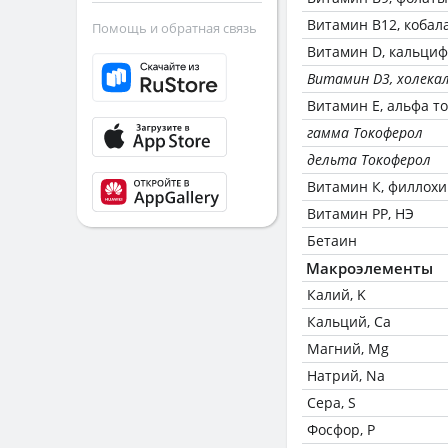
Витамин В12, кобал
Помощь и обратная связь
Витамин D, кальци
Витамин D3, холека
Витамин Е, альфа т
гамма Токоферол
дельта Токоферол
Витамин К, филлох
Витамин РР, НЭ
Бетаин
Макроэлементы
Калий, K
Кальций, Ca
Магний, Mg
Натрий, Na
Сера, S
Фосфор, P