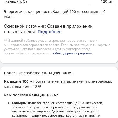
Кальций, Ca
120 мг
Энергетическая ценность
Кальций 100 мг
составляет 0
кКал.
Основной источник: Создан в приложении
пользователем.
Подробнее
.
** В данной таблице указаны средние нормы витаминов и
минералов для взрослого человека. Если вы хотите узнать нормы с
учетом вашего пола, возраста и других факторов, тогда
воспользуйтесь приложением
«Мой здоровый рацион»
.
Полезные свойства КАЛЬЦИЙ 100 МГ
Кальций 100 мг
богат такими витаминами и минералами,
как: кальцием - 12 %
Чем полезен Кальций 100 мг
Кальций
является главной составляющей наших костей,
выступает регулятором нервной системы, участвует в
мышечном сокращении. Дефицит кальция приводит к
деминерализации позвоночника, костей таза и нижних