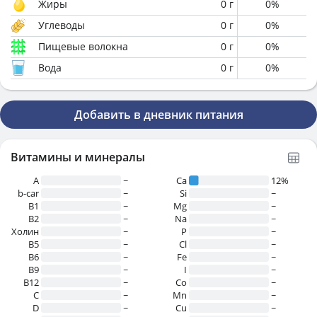
Жиры
0
г
0
%
Углеводы
0
г
0
%
Пищевые волокна
0
г
0
%
Вода
0
г
0
%
Добавить в дневник питания
Витамины и минералы
A
~
Ca
12%
b-car
~
Si
~
В1
~
Mg
~
B2
~
Na
~
Холин
~
P
~
B5
~
Cl
~
B6
~
Fe
~
B9
~
I
~
B12
~
Co
~
C
~
Mn
~
D
~
Cu
~