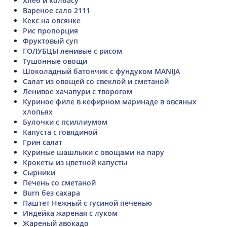
Хлеб и колбасу
Вареное сало 2111
Кекс на овсянке
Рис пропорция
Фруктовый суп
ГОЛУБЦЫ ленивые с рисом
Тушонные овощи
Шоколадный батончик с фундуком MANIJA
Салат из овощей со свеклой и сметаной
Ленивое хачапури с творогом
Куриное филе в кефирном маринаде в овсяных
хлопьях
Булочки с псиллиумом
Капуста с говядиной
Грин салат
Куриные шашлыки с овощами на пару
Крокеты из цветной капусты
Сырники
Печень со сметаной
Burn без сахара
Паштет Нежный с гусиной печенью
Индейка жареная с луком
Жареный авокадо