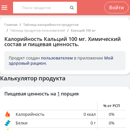
Войти
Главная
Таблица калорийности продуктов
Таблица продуктов пользователей
Кальций 100 мг
Калорийность
Кальций 100 мг
. Химический
состав и пищевая ценность.
Продукт создан
пользователем
в приложении
Мой
здоровый рацион
.
Калькулятор продукта
Пищевая ценность на
1
порция
% от РСП
Калорийность
0
ккал
0
%
Белки
0
г
0
%