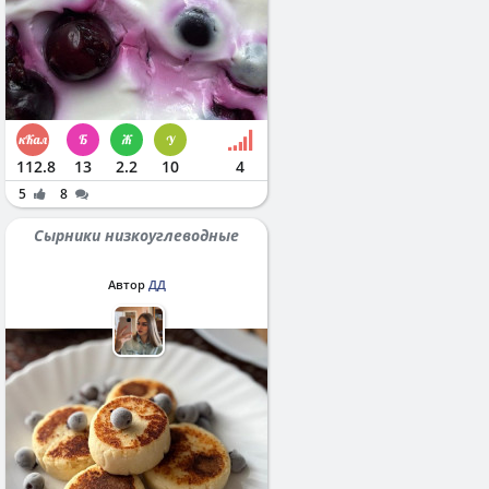
112.8
13
2.2
10
4
5
8
Сырники низкоуглеводные
Автор
ДД