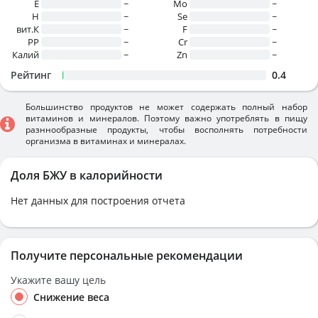
E
~
Mo
~
H
~
Se
~
вит.К
~
F
~
PP
~
Cr
~
Калий
~
Zn
~
Рейтинг
0.4
Большинство продуктов не может содержать полный набор
витаминов и минералов. Поэтому важно употреблять в пищу
разннообразные продукты, чтобы восполнять потребности
организма в витаминах и минералах.
Доля БЖУ в калорийности
Нет данных для построения отчета
Получите персональные рекомендации
Укажите вашу цель
Снижение веса