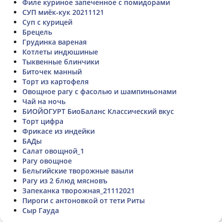
Филе куриное запеченное с помидорами
СУП миёк-кук 20211121
Суп с курицей
Брецель
Грудинка вареная
Котлеты индюшиные
Тыквенные блинчики
Биточек манный
Торт из картофеля
Овощное рагу с фасолью и шампиньонами
Чай на ночь
БИОЙОГУРТ БиоБаланс Классический вкус
Торт цифра
Фрикасе из индейки
БАДы
Салат овощной_1
Рагу овощное
Бельгийские творожные ваыли
Рагу из 2 блюд мясновъ
Запеканка творожная_21112021
Пироги с антоновкой от тети Риты
Сыр Гауда