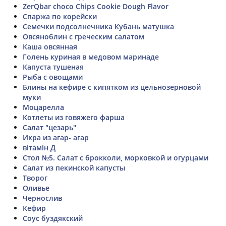
ZerQbar choco Chips Cookie Dough Flavor
Спаржа по корейски
Семечки подсолнечника Кубань матушка
Овсяноблин с греческим салатом
Каша овсянная
Голень куриная в медовом маринаде
Капуста тушеная
Рыба с овощами
Блины на кефире с кипятком из цельнозерновой
муки
Моцарелла
Котлеты из говяжего фарша
Салат "цезарь"
Икра из агар- агар
вітамін Д
Стол №5. Салат с брокколи, морковкой и огурцами
Салат из пекинской капусты
Творог
Оливье
Чернослив
Кефир
Соус буздякский