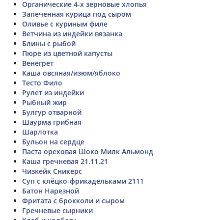
Органические 4-х зерновые хлопья
Запеченная курица под сыром
Оливье с куриным филе
Ветчина из индейки вязанка
Блины с рыбой
Пюре из цветной капусты
Венегрет
Каша овсяная/изюм/яблоко
Тесто Фило
Рулет из индейки
Рыбный жир
Булгур отварной
Шаурма грибная
Шарлотка
Бульон на сердце
Паста ореховая Шоко Милк Альмонд
Каша гречневая 21.11.21
Чизкейк Сникерс
Суп с клёцко-фрикадельками 2111
Батон Нарезной
Фритата с брокколи и сыром
Гречневые сырники