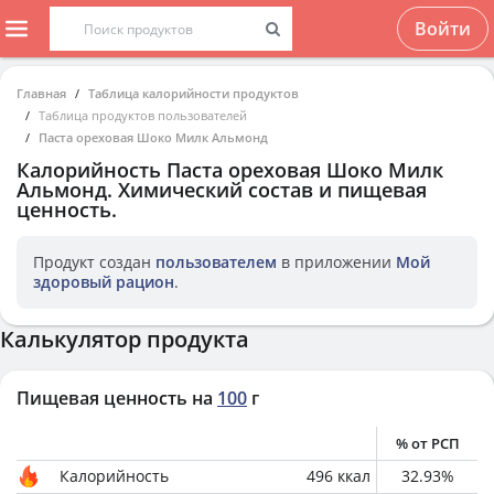
Войти
Главная
Таблица калорийности продуктов
Таблица продуктов пользователей
Паста ореховая Шоко Милк Альмонд
Калорийность
Паста ореховая Шоко Милк
Альмонд
. Химический состав и пищевая
ценность.
Продукт создан
пользователем
в приложении
Мой
здоровый рацион
.
Калькулятор продукта
Пищевая ценность на
100
г
% от РСП
Калорийность
496
ккал
32.93
%