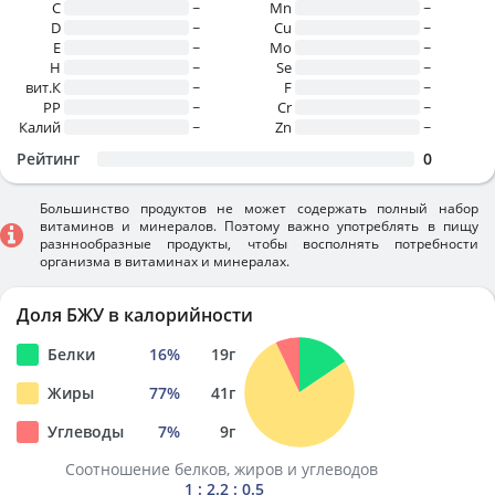
C
~
Mn
~
D
~
Cu
~
E
~
Mo
~
H
~
Se
~
вит.К
~
F
~
PP
~
Cr
~
Калий
~
Zn
~
Рейтинг
0
Большинство продуктов не может содержать полный набор
витаминов и минералов. Поэтому важно употреблять в пищу
разннообразные продукты, чтобы восполнять потребности
организма в витаминах и минералах.
Доля БЖУ в калорийности
Белки
16
%
19
г
Жиры
77
%
41
г
Углеводы
7
%
9
г
Соотношение белков, жиров и углеводов
1 : 2.2 : 0.5