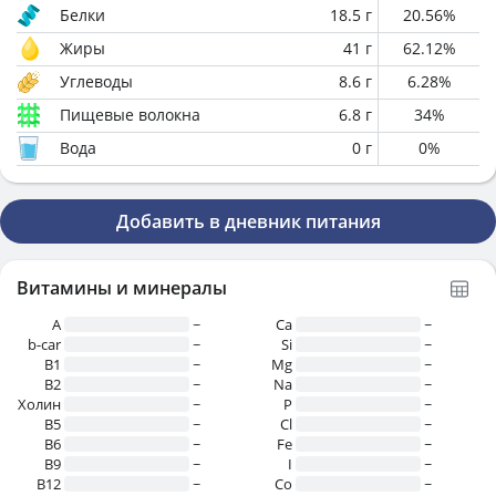
Белки
18.5
г
20.56
%
Жиры
41
г
62.12
%
Углеводы
8.6
г
6.28
%
Пищевые волокна
6.8
г
34
%
Вода
0
г
0
%
Добавить в дневник питания
Витамины и минералы
A
~
Ca
~
b-car
~
Si
~
В1
~
Mg
~
B2
~
Na
~
Холин
~
P
~
B5
~
Cl
~
B6
~
Fe
~
B9
~
I
~
B12
~
Co
~