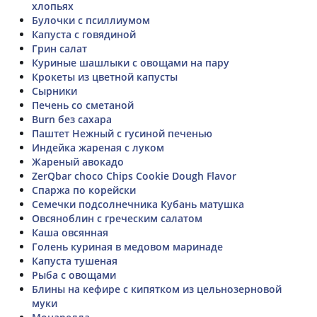
хлопьях
Булочки с псиллиумом
Капуста с говядиной
Грин салат
Куриные шашлыки с овощами на пару
Крокеты из цветной капусты
Сырники
Печень со сметаной
Burn без сахара
Паштет Нежный с гусиной печенью
Индейка жареная с луком
Жареный авокадо
ZerQbar choco Chips Cookie Dough Flavor
Спаржа по корейски
Семечки подсолнечника Кубань матушка
Овсяноблин с греческим салатом
Каша овсянная
Голень куриная в медовом маринаде
Капуста тушеная
Рыба с овощами
Блины на кефире с кипятком из цельнозерновой
муки