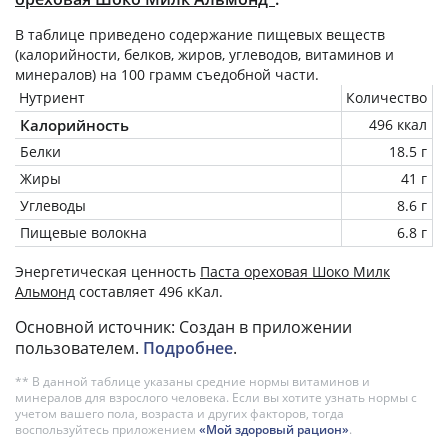
В таблице приведено содержание пищевых веществ
(калорийности, белков, жиров, углеводов, витаминов и
минералов) на
100 грамм
съедобной части.
Нутриент
Количество
Калорийность
496 ккал
Белки
18.5 г
Жиры
41 г
Углеводы
8.6 г
Пищевые волокна
6.8 г
Энергетическая ценность
Паста ореховая Шоко Милк
Альмонд
составляет 496 кКал.
Основной источник: Создан в приложении
пользователем.
Подробнее
.
** В данной таблице указаны средние нормы витаминов и
минералов для взрослого человека. Если вы хотите узнать нормы с
учетом вашего пола, возраста и других факторов, тогда
воспользуйтесь приложением
«Мой здоровый рацион»
.