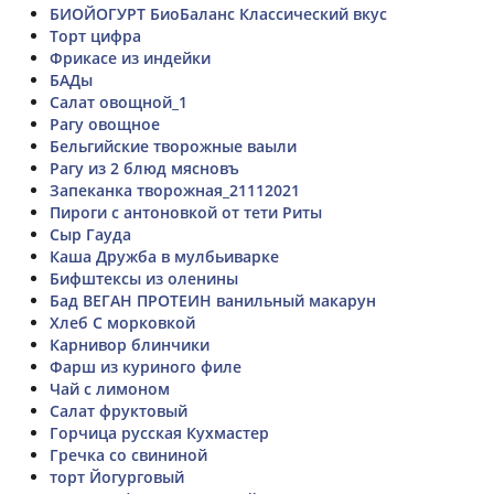
БИОЙОГУРТ БиоБаланс Классический вкус
Торт цифра
Фрикасе из индейки
БАДы
Салат овощной_1
Рагу овощное
Бельгийские творожные ваыли
Рагу из 2 блюд мясновъ
Запеканка творожная_21112021
Пироги с антоновкой от тети Риты
Сыр Гауда
Каша Дружба в мулбьиварке
Бифштексы из оленины
Бад ВЕГАН ПРОТЕИН ванильный макарун
Хлеб С морковкой
Карнивор блинчики
Фарш из куриного филе
Чай с лимоном
Салат фруктовый
Горчица русская Кухмастер
Гречка со свининой
торт Йогурговый