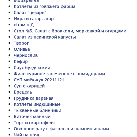
Моцарелла
Котлеты из говяжего фарша
Салат "цезарь"
Икра из агар- агар
вітамін Д
Стол №5. Салат с брокколи, морковкой и огурцами
Салат из пекинской капусты
Творог
Оливье
Чернослив
Кефир
Соус буздякский
Филе куриное запеченное с помидорами
СУП миёк-кук 20211121
Суп с курицей
Брецель
Грудинка вареная
Котлеты индюшиные
Тыквенные блинчики
Биточек манный
Торт из картофеля
Овощное рагу с фасолью и шампиньонами
Чай на ночь