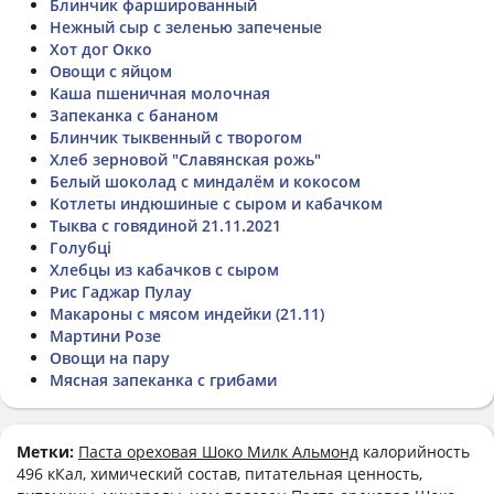
Блинчик фаршированный
Нежный сыр с зеленью запеченые
Хот дог Окко
Овощи с яйцом
Каша пшеничная молочная
Запеканка с бананом
Блинчик тыквенный с творогом
Хлеб зерновой "Славянская рожь"
Белый шоколад с миндалём и кокосом
Котлеты индюшиные с сыром и кабачком
Тыква с говядиной 21.11.2021
Голубці
Хлебцы из кабачков с сыром
Рис Гаджар Пулау
Макароны с мясом индейки (21.11)
Мартини Розе
Овощи на пару
Мясная запеканка с грибами
Метки:
Паста ореховая Шоко Милк Альмонд
калорийность
496 кКал, химический состав, питательная ценность,