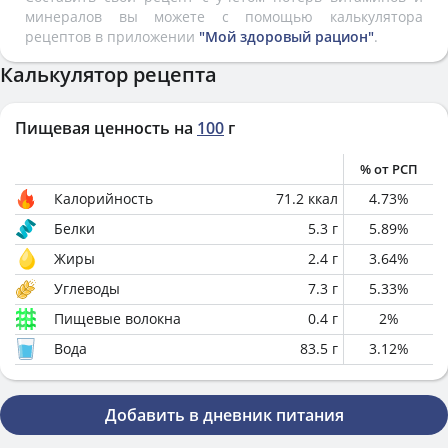
минералов вы можете с помощью калькулятора
рецептов в приложении
"Мой здоровый рацион"
.
Калькулятор рецепта
Пищевая ценность на
100
г
% от РСП
Калорийность
71.2
ккал
4.73
%
Белки
5.3
г
5.89
%
Жиры
2.4
г
3.64
%
Углеводы
7.3
г
5.33
%
Пищевые волокна
0.4
г
2
%
Вода
83.5
г
3.12
%
Добавить в дневник питания