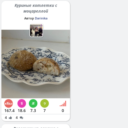
Куриные котлетки с
моцареллой
Автор
Darinika
167.4
18.6
7.3
7
0
4
4