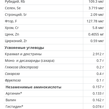
Рубидий, Rb
109.3 мкг
Селен, Se
3.719 мкг
Стронций, Sr
2.09 мкг
Фтор, F
127.78 мкг
Хром, Cr
5.8 мкг
Цинк, Zn
0.4055 мг
Цирконий, Zr
0.59 мкг
Усвояемые углеводы
Крахмал и декстрины
2.912 г
Моно- и дисахариды (сахара)
0.7 г
Глюкоза (декстроза)
0.2 г
Сахароза
0.4 г
Фруктоза
0.1 г
Незаменимые аминокислоты
0.157 г
Аргинин*
0.133 г
Валин
0.162 г
Гистидин*
0.074 г