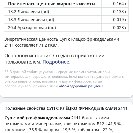
Полиненасыщенные жирные кислоты
0.164 г
18:2 Линолевая (ud)
0.133 г
18:3 Линоленовая (ud)
0.019 г
20:4 Арахидоновая (ud)
0.028 г
Энергетическая ценность
Суп с клёцко-фрикадельками
2111
составляет 71,2 кКал.
Основной источник: Создан в приложении
пользователем.
Подробнее
.
** В данной таблице указаны средние нормы витаминов и
минералов для взрослого человека. Если вы хотите узнать нормы с
учетом вашего пола, возраста и других факторов, тогда
воспользуйтесь приложением
«Мой здоровый рацион»
.
Полезные свойства СУП С КЛЁЦКО-ФРИКАДЕЛЬКАМИ 2111
Суп с клёцко-фрикадельками 2111
богат такими
витаминами и минералами, как: витамином B12 - 41,8 %,
кремнием - 35,5 %, хлором - 19,5 %, кобальтом - 22 %,