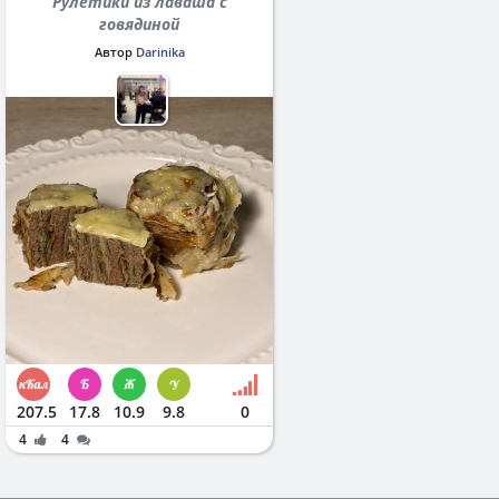
Рулетики из лаваша с
говядиной
Автор
Darinika
207.5
17.8
10.9
9.8
0
4
4