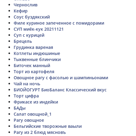
Чернослив
Кефир
Соус буздякский
Филе куриное запеченное с помидорами
СУП миёк-кук 20211121
Суп с курицей
Брецель
Грудинка вареная
Котлеты индюшиные
Тыквенные блинчики
Биточек манный
Торт из картофеля
Овощное рагу с фасолью и шампиньонами
Чай на ночь
БИОЙОГУРТ БиоБаланс Классический вкус
Торт цифра
Фрикасе из индейки
БАДы
Салат овощной_1
Рагу овощное
Бельгийские творожные ваыли
Рагу из 2 блюд мясновъ