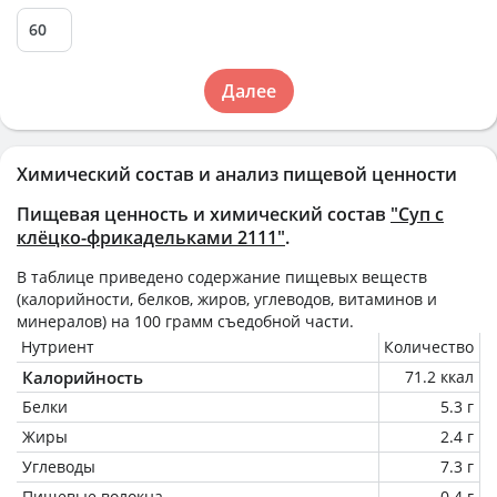
Далее
Химический состав и анализ пищевой ценности
Пищевая ценность и химический состав
"Суп с
клёцко-фрикадельками 2111"
.
В таблице приведено содержание пищевых веществ
(калорийности, белков, жиров, углеводов, витаминов и
минералов) на
100 грамм
съедобной части.
Нутриент
Количество
Калорийность
71.2 ккал
Белки
5.3 г
Жиры
2.4 г
Углеводы
7.3 г
Пищевые волокна
0.4 г