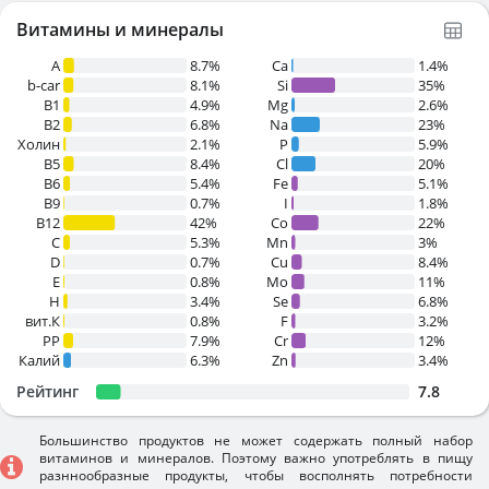
Витамины и минералы
A
8.7%
Ca
1.4%
b-car
8.1%
Si
35%
В1
4.9%
Mg
2.6%
B2
6.8%
Na
23%
Холин
2.1%
P
5.9%
B5
8.4%
Cl
20%
B6
5.4%
Fe
5.1%
B9
0.7%
I
1.8%
B12
42%
Co
22%
C
5.3%
Mn
3%
D
0.7%
Cu
8.4%
E
0.8%
Mo
11%
H
3.4%
Se
6.8%
вит.К
0.8%
F
3.2%
PP
7.9%
Cr
12%
Калий
6.3%
Zn
3.4%
Рейтинг
7.8
Большинство продуктов не может содержать полный набор
витаминов и минералов. Поэтому важно употреблять в пищу
разннообразные продукты, чтобы восполнять потребности