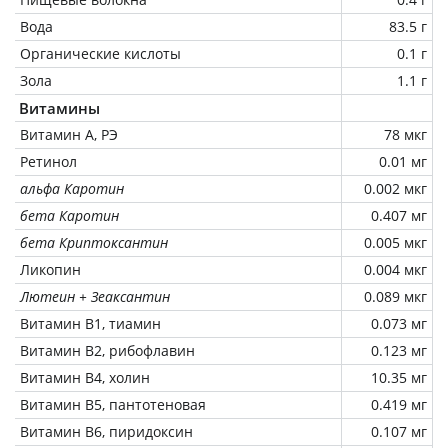
Вода
83.5 г
Органические кислоты
0.1 г
Зола
1.1 г
Витамины
Витамин А, РЭ
78 мкг
Ретинол
0.01 мг
альфа Каротин
0.002 мкг
бета Каротин
0.407 мг
бета Криптоксантин
0.005 мкг
Ликопин
0.004 мкг
Лютеин + Зеаксантин
0.089 мкг
Витамин В1, тиамин
0.073 мг
Витамин В2, рибофлавин
0.123 мг
Витамин В4, холин
10.35 мг
Витамин В5, пантотеновая
0.419 мг
Витамин В6, пиридоксин
0.107 мг