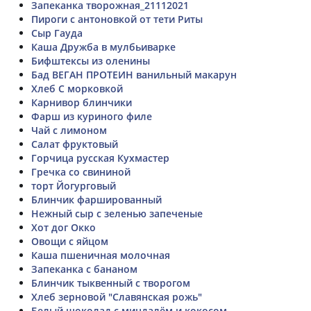
Запеканка творожная_21112021
Пироги с антоновкой от тети Риты
Сыр Гауда
Каша Дружба в мулбьиварке
Бифштексы из оленины
Бад ВЕГАН ПРОТЕИН ванильный макарун
Хлеб С морковкой
Карнивор блинчики
Фарш из куриного филе
Чай с лимоном
Салат фруктовый
Горчица русская Кухмастер
Гречка со свининой
торт Йогурговый
Блинчик фаршированный
Нежный сыр с зеленью запеченые
Хот дог Окко
Овощи с яйцом
Каша пшеничная молочная
Запеканка с бананом
Блинчик тыквенный с творогом
Хлеб зерновой "Славянская рожь"
Белый шоколад с миндалём и кокосом