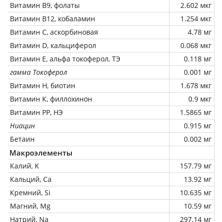
Витамин В9, фолаты
2.602 мкг
Витамин В12, кобаламин
1.254 мкг
Витамин C, аскорбиновая
4.78 мг
Витамин D, кальциферол
0.068 мкг
Витамин Е, альфа токоферол, ТЭ
0.118 мг
гамма Токоферол
0.001 мг
Витамин Н, биотин
1.678 мкг
Витамин К, филлохинон
0.9 мкг
Витамин РР, НЭ
1.5865 мг
Ниацин
0.915 мг
Бетаин
0.002 мг
Макроэлементы
Калий, K
157.79 мг
Кальций, Ca
13.92 мг
Кремний, Si
10.635 мг
Магний, Mg
10.59 мг
Натрий, Na
297.14 мг