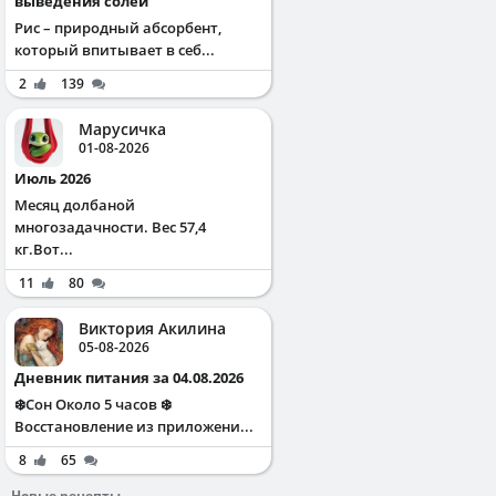
выведения солей
Рис – природный абсорбент,
который впитывает в себ...
2
139
Марусичка
01-08-2026
Июль 2026
Месяц долбаной
многозадачности. Вес 57,4
кг.Вот...
11
80
Виктория Акилина
05-08-2026
Дневник питания за 04.08.2026
❄️Сон Около 5 часов ❄️
Восстановление из приложени...
8
65
Новые рецепты