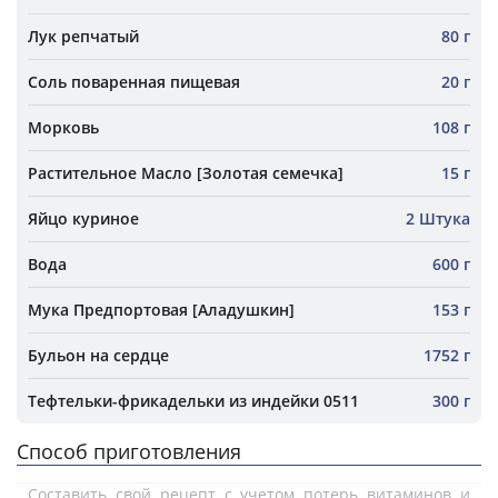
Лук репчатый
80 г
Соль поваренная пищевая
20 г
Морковь
108 г
Растительное Масло [Золотая семечка]
15 г
Яйцо куриное
2 Штука
Вода
600 г
Мука Предпортовая [Аладушкин]
153 г
Бульон на сердце
1752 г
Тефтельки-фрикадельки из индейки 0511
300 г
Способ приготовления
Составить свой рецепт с учетом потерь витаминов и