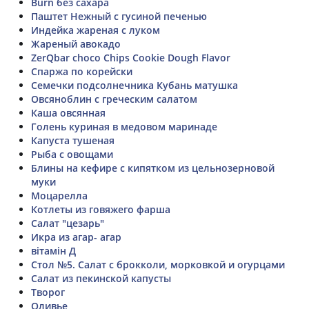
Burn без сахара
Паштет Нежный с гусиной печенью
Индейка жареная с луком
Жареный авокадо
ZerQbar choco Chips Cookie Dough Flavor
Спаржа по корейски
Семечки подсолнечника Кубань матушка
Овсяноблин с греческим салатом
Каша овсянная
Голень куриная в медовом маринаде
Капуста тушеная
Рыба с овощами
Блины на кефире с кипятком из цельнозерновой
муки
Моцарелла
Котлеты из говяжего фарша
Салат "цезарь"
Икра из агар- агар
вітамін Д
Стол №5. Салат с брокколи, морковкой и огурцами
Салат из пекинской капусты
Творог
Оливье