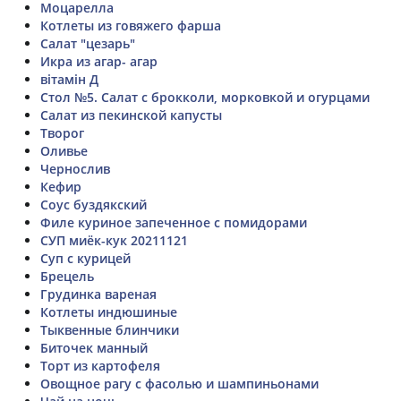
Моцарелла
Котлеты из говяжего фарша
Салат "цезарь"
Икра из агар- агар
вітамін Д
Стол №5. Салат с брокколи, морковкой и огурцами
Салат из пекинской капусты
Творог
Оливье
Чернослив
Кефир
Соус буздякский
Филе куриное запеченное с помидорами
СУП миёк-кук 20211121
Суп с курицей
Брецель
Грудинка вареная
Котлеты индюшиные
Тыквенные блинчики
Биточек манный
Торт из картофеля
Овощное рагу с фасолью и шампиньонами