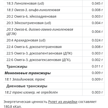
18:3 Линоленовая (ud)
0.045 г
18:3 Омега-3, альфа-линоленовая
0.008 г
20:2 Омега-6, эйкозадиеновая
0.003 г
20:3 Эйкозатриеновая (ud)
0.004 г
20:3 Омега-6, дигомо-гамма-линоленовая
0.004 г
(ДГЛК)
20:4 Арахидоновая (ud)
0.024 г
22:4 Омега-6, докозатетраеновая
0.008 г
22:5 Омега-3, докозапентаеновая (ДПК)
0.003 г
22:6 Омега-3, докозагексаеновая (ДГК),
0.002 г
Трансжиры
0.011 г
Моноеновые трансжиры
0.009 г
18:1 Элаидиновая, транс
0.009 г
Диеновые трансжиры
18:2 транс-изомер, не определён
0.003 г
Энергетическая ценность
Рулет из индейки
составляет
180,8 кКал.