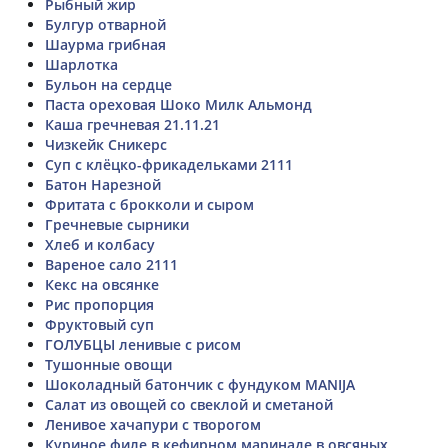
Рыбный жир
Булгур отварной
Шаурма грибная
Шарлотка
Бульон на сердце
Паста ореховая Шоко Милк Альмонд
Каша гречневая 21.11.21
Чизкейк Сникерс
Суп с клёцко-фрикадельками 2111
Батон Нарезной
Фритата с брокколи и сыром
Гречневые сырники
Хлеб и колбасу
Вареное сало 2111
Кекс на овсянке
Рис пропорция
Фруктовый суп
ГОЛУБЦЫ ленивые с рисом
Тушонные овощи
Шоколадный батончик с фундуком MANIJA
Салат из овощей со свеклой и сметаной
Ленивое хачапури с творогом
Куриное филе в кефирном маринаде в овсяных