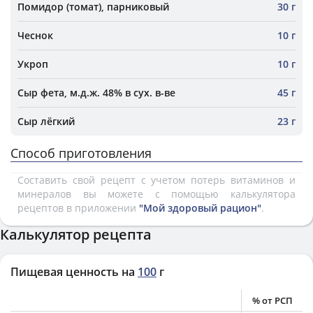
Помидор (томат), парниковый
30 г
Чеснок
10 г
Укроп
10 г
Сыр фета, м.д.ж. 48% в сух. в-ве
45 г
Сыр лёгкий
23 г
Способ приготовления
Составить свой рецепт с учетом потерь витаминов и
минералов вы можете с помощью калькулятора
рецептов в приложении
"Мой здоровый рацион"
.
Калькулятор рецепта
Пищевая ценность на
100
г
% от РСП