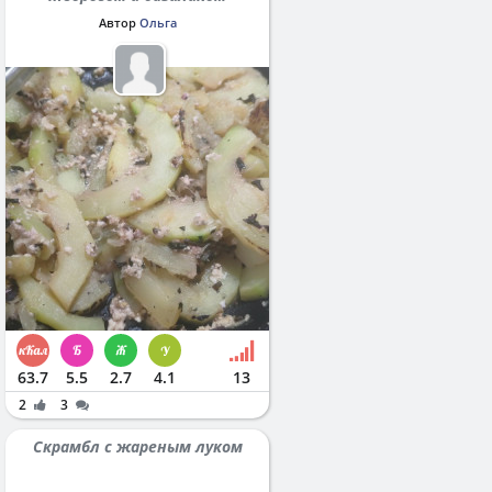
Автор
Ольга
63.7
5.5
2.7
4.1
13
2
3
Скрамбл с жареным луком