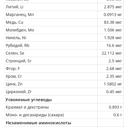
Литий, Li
2.875 мкг
Марганец, Mn
0.0913 мг
Медь, Cu
83.38 мкг
Молибден, Mo
1.506 мкг
Никель, Ni
1.928 мкг
Рубидий, Rb
16.6 мкг
Селен, Se
22.112 мкг
Стронций, Sr
2.5 мкг
Фтор, F
2.68 мкг
Хром, Cr
2.35 мкг
Цинк, Zn
1.5802 мг
Цирконий, Zr
0.45 мкг
Усвояемые углеводы
Крахмал и декстрины
0.893 г
Моно- и дисахариды (сахара)
0.6 г
Незаменимые аминокислоты