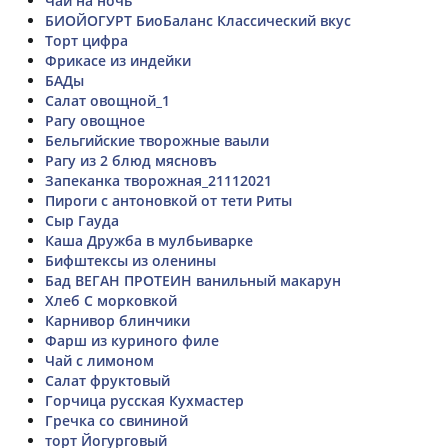
Чай на ночь
БИОЙОГУРТ БиоБаланс Классический вкус
Торт цифра
Фрикасе из индейки
БАДы
Салат овощной_1
Рагу овощное
Бельгийские творожные ваыли
Рагу из 2 блюд мясновъ
Запеканка творожная_21112021
Пироги с антоновкой от тети Риты
Сыр Гауда
Каша Дружба в мулбьиварке
Бифштексы из оленины
Бад ВЕГАН ПРОТЕИН ванильный макарун
Хлеб С морковкой
Карнивор блинчики
Фарш из куриного филе
Чай с лимоном
Салат фруктовый
Горчица русская Кухмастер
Гречка со свининой
торт Йогурговый