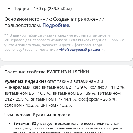
Порция = 160 гр (289.3 кКал)
Основной источник: Создан в приложении
пользователем.
Подробнее
.
** В данной таблице указаны средние нормы витаминов и
минералов для взрослого человека. Если вы хотите узнать нормы с
учетом вашего пола, возраста и других факторов, тогда
воспользуйтесь приложением
«Мой здоровый рацион»
.
Полезные свойства РУЛЕТ ИЗ ИНДЕЙКИ
Рулет из индейки
богат такими витаминами и
минералами, как: витамином B2 - 13,9 %, холином - 11,2 %,
витамином B5 - 16,5 %, витамином B6 - 39 %, витамином
B12 - 25,9 %, витамином PP - 44,1 %, фосфором - 28,6 %,
селеном - 40,2 %, цинком - 13,2 %
Чем полезен Рулет из индейки
Витамин В2
участвует в окислительно-восстановительных
реакциях, способствует повышению восприимчивости цвета
зрительным анализатором и темновой адаптации.