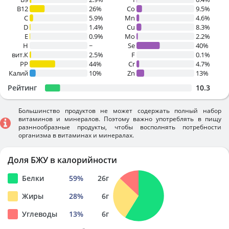
B12
26%
Co
9.5%
C
5.9%
Mn
4.6%
D
1.4%
Cu
8.3%
E
0.9%
Mo
2.2%
H
~
Se
40%
вит.К
2.5%
F
0.1%
PP
44%
Cr
4.7%
Калий
10%
Zn
13%
Рейтинг
10.3
Большинство продуктов не может содержать полный набор
витаминов и минералов. Поэтому важно употреблять в пищу
разннообразные продукты, чтобы восполнять потребности
организма в витаминах и минералах.
Доля БЖУ в калорийности
Белки
59
%
26
г
Жиры
28
%
6
г
Углеводы
13
%
6
г