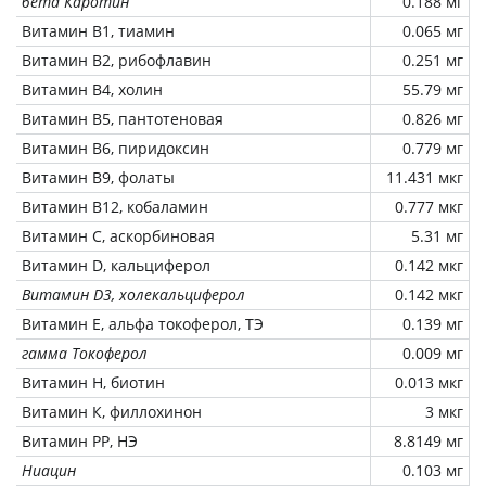
бета Каротин
0.188 мг
Витамин В1, тиамин
0.065 мг
Витамин В2, рибофлавин
0.251 мг
Витамин В4, холин
55.79 мг
Витамин В5, пантотеновая
0.826 мг
Витамин В6, пиридоксин
0.779 мг
Витамин В9, фолаты
11.431 мкг
Витамин В12, кобаламин
0.777 мкг
Витамин C, аскорбиновая
5.31 мг
Витамин D, кальциферол
0.142 мкг
Витамин D3, холекальциферол
0.142 мкг
Витамин Е, альфа токоферол, ТЭ
0.139 мг
гамма Токоферол
0.009 мг
Витамин Н, биотин
0.013 мкг
Витамин К, филлохинон
3 мкг
Витамин РР, НЭ
8.8149 мг
Ниацин
0.103 мг