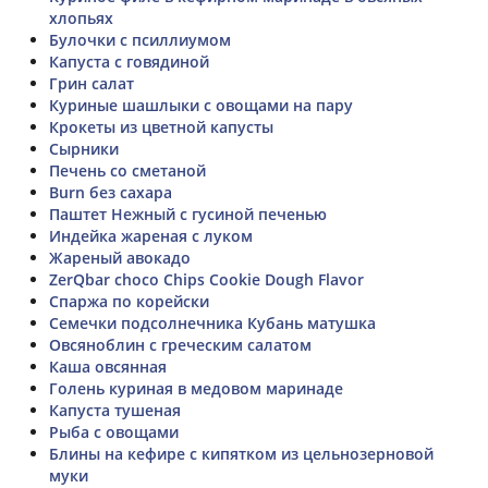
хлопьях
Булочки с псиллиумом
Капуста с говядиной
Грин салат
Куриные шашлыки с овощами на пару
Крокеты из цветной капусты
Сырники
Печень со сметаной
Burn без сахара
Паштет Нежный с гусиной печенью
Индейка жареная с луком
Жареный авокадо
ZerQbar choco Chips Cookie Dough Flavor
Спаржа по корейски
Семечки подсолнечника Кубань матушка
Овсяноблин с греческим салатом
Каша овсянная
Голень куриная в медовом маринаде
Капуста тушеная
Рыба с овощами
Блины на кефире с кипятком из цельнозерновой
муки