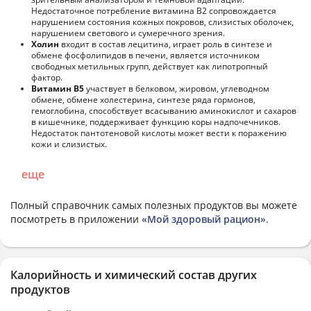
Недостаточное потребление витамина В2 сопровождается
нарушением состояния кожных покровов, слизистых оболочек,
нарушением светового и сумеречного зрения.
Холин
входит в состав лецитина, играет роль в синтезе и
обмене фосфолипидов в печени, является источником
свободных метильных групп, действует как липотропный
фактор.
Витамин В5
участвует в белковом, жировом, углеводном
обмене, обмене холестерина, синтезе ряда гормонов,
гемоглобина, способствует всасыванию аминокислот и сахаров
в кишечнике, поддерживает функцию коры надпочечников.
Недостаток пантотеновой кислоты может вести к поражению
кожи и слизистых.
еще
Полный справочник самых полезных продуктов вы можете
посмотреть в приложении
«Мой здоровый рацион»
.
Калорийность и химический состав других
продуктов