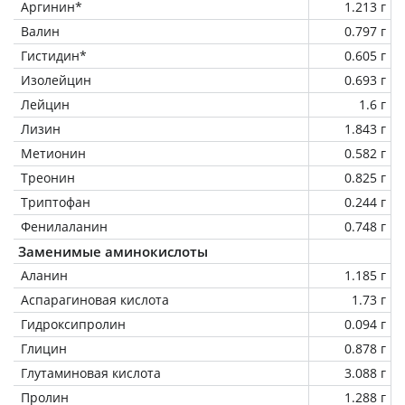
Аргинин*
1.213 г
Валин
0.797 г
Гистидин*
0.605 г
Изолейцин
0.693 г
Лейцин
1.6 г
Лизин
1.843 г
Метионин
0.582 г
Треонин
0.825 г
Триптофан
0.244 г
Фенилаланин
0.748 г
Заменимые аминокислоты
Аланин
1.185 г
Аспарагиновая кислота
1.73 г
Гидроксипролин
0.094 г
Глицин
0.878 г
Глутаминовая кислота
3.088 г
Пролин
1.288 г