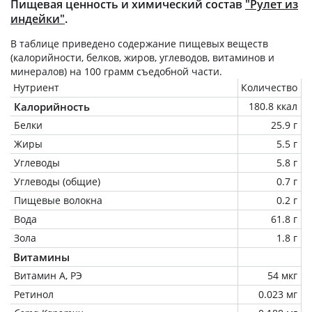
Пищевая ценность и химический состав
"Рулет из
индейки"
.
В таблице приведено содержание пищевых веществ
(калорийности, белков, жиров, углеводов, витаминов и
минералов) на
100 грамм
съедобной части.
Нутриент
Количество
Калорийность
180.8 ккал
Белки
25.9 г
Жиры
5.5 г
Углеводы
5.8 г
Углеводы (общие)
0.7 г
Пищевые волокна
0.2 г
Вода
61.8 г
Зола
1.8 г
Витамины
Витамин А, РЭ
54 мкг
Ретинол
0.023 мг