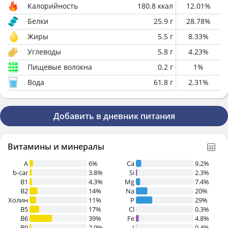
Калорийность
180.8
ккал
12.01
%
Белки
25.9
г
28.78
%
Жиры
5.5
г
8.33
%
Углеводы
5.8
г
4.23
%
Пищевые волокна
0.2
г
1
%
Вода
61.8
г
2.31
%
Добавить в дневник питания
Витамины и минералы
A
6%
Ca
9.2%
b-car
3.8%
Si
2.3%
В1
4.3%
Mg
7.4%
B2
14%
Na
20%
Холин
11%
P
29%
B5
17%
Cl
0.3%
B6
39%
Fe
4.8%
B9
2.9%
I
0.4%