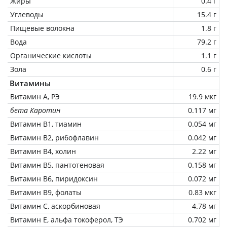
Жиры
0.4 г
Углеводы
15.4 г
Пищевые волокна
1.8 г
Вода
79.2 г
Органические кислоты
1.1 г
Зола
0.6 г
Витамины
Витамин А, РЭ
19.9 мкг
бета Каротин
0.117 мг
Витамин В1, тиамин
0.054 мг
Витамин В2, рибофлавин
0.042 мг
Витамин В4, холин
2.22 мг
Витамин В5, пантотеновая
0.158 мг
Витамин В6, пиридоксин
0.072 мг
Витамин В9, фолаты
0.83 мкг
Витамин C, аскорбиновая
4.78 мг
Витамин Е, альфа токоферол, ТЭ
0.702 мг