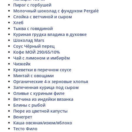
Пирог с горбушей
Молочный шоколад с фундуком Pergalė
Слойка с ветчиной и сыром
Хлеб
Тыква с говядиной
Куриная грудка владика в духовке
Шоколад Mars
Соус Чёрный перец
Кофе МОЙ 290/65/10%
Чай с лимоном и имбирём
Чизкейк
Креветки в перечном соусе
Минтай с овощами
Органические 4-х зерновые хлопья
Запеченная курица под сыром
Оливье с куриным филе
Ветчина из индейки вязанка
Блины с рыбой
Пюре из цветной капусты
Венегрет
Каша овсяная/изюм/яблоко
Тесто Фило