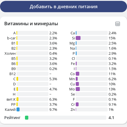
Добавить в дневник питания
Витамины и минералы
A
2.2%
Ca
2.4%
b-car
2.3%
Si
15%
В1
3.6%
Mg
2.5%
B2
2.3%
Na
1.6%
Холин
0.4%
P
2.9%
B5
3.2%
Cl
0.1%
B6
3.6%
Fe
3.2%
B9
0.2%
I
1.5%
B12
~
Co
11%
C
5.3%
Mn
6.2%
D
~
Cu
10%
E
4.7%
Mo
13%
H
~
Se
0.2%
вит.К
6.3%
F
0.1%
PP
3.7%
Cr
9.1%
Калий
9.7%
Zn
1%
Рейтинг
4.1