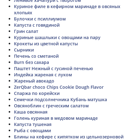
Ленивое хачапури с творогом
Куриное филе в кефирном маринаде в овсяных
хлопьях
Булочки с псиллиумом
Капуста с говядиной
Грин салат
Куриные шашлыки с овощами на пару
Крокеты из цветной капусты
Сырники
Печень со сметаной
Burn без сахара
Паштет Нежный с гусиной печенью
Индейка жареная с луком
Жареный авокадо
ZerQbar choco Chips Cookie Dough Flavor
Спаржа по корейски
Семечки подсолнечника Кубань матушка
Овсяноблин с греческим салатом
Каша овсянная
Голень куриная в медовом маринаде
Капуста тушеная
Рыба с овощами
Блины на кефире с кипятком из цельнозерновой