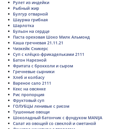
Рулет из индейки
Рыбный жир
Булгур отварной
Шаурма грибная
Шарлотка
Бульон на сердце
Паста ореховая Шоко Милк Альмонд
Каша гречневая 21.11.21
Чизкейк Сникерс
Суп с клёцко-фрикадельками 2111
Батон Нарезной
Фритата с брокколи и сыром
Гречневые сырники
Хлеб и колбасу
Вареное сало 2111
Кекс на овсянке
Рис пропорция
Фруктовый суп
ГОЛУБЦЫ ленивые с рисом
Тушонные овощи
Шоколадный батончик с фундуком MANIJA
Салат из овощей со свеклой и сметаной