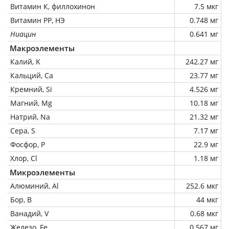
Витамин К, филлохинон
7.5 мкг
Витамин РР, НЭ
0.748 мг
Ниацин
0.641 мг
Макроэлементы
Калий, K
242.27 мг
Кальций, Ca
23.77 мг
Кремний, Si
4.526 мг
Магний, Mg
10.18 мг
Натрий, Na
21.32 мг
Сера, S
7.17 мг
Фосфор, P
22.9 мг
Хлор, Cl
1.18 мг
Микроэлементы
Алюминий, Al
252.6 мкг
Бор, B
44 мкг
Ванадий, V
0.68 мкг
Железо, Fe
0.567 мг