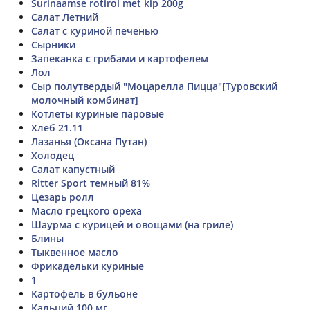
Surinaamse rotirol met kip 200g
Салат Летний
Салат с куриной печенью
Сырники
Запеканка с грибами и картофелем
Лол
Сыр полутвердый "Моцарелла Пицца"[Туровский
молочный комбинат]
Котлеты куриные паровые
Хлеб 21.11
Лазанья (Оксана Путан)
Холодец
Салат капустный
Ritter Sport темный 81%
Цезарь ролл
Масло грецкого ореха
Шаурма с курицей и овощами (на гриле)
Блины
Тыквенное масло
Фрикадельки куриные
1
Картофель в бульоне
Кальций 100 мг