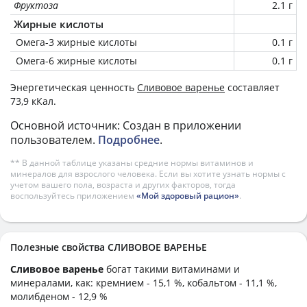
Фруктоза
2.1 г
Жирные кислоты
Омега-3 жирные кислоты
0.1 г
Омега-6 жирные кислоты
0.1 г
Энергетическая ценность
Сливовое варенье
составляет
73,9 кКал.
Основной источник: Создан в приложении
пользователем.
Подробнее
.
** В данной таблице указаны средние нормы витаминов и
минералов для взрослого человека. Если вы хотите узнать нормы с
учетом вашего пола, возраста и других факторов, тогда
воспользуйтесь приложением
«Мой здоровый рацион»
.
Полезные свойства СЛИВОВОЕ ВАРЕНЬЕ
Сливовое варенье
богат такими витаминами и
минералами, как: кремнием - 15,1 %, кобальтом - 11,1 %,
молибденом - 12,9 %