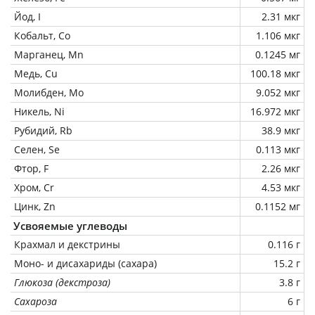
Йод, I
2.31 мкг
Кобальт, Co
1.106 мкг
Марганец, Mn
0.1245 мг
Медь, Cu
100.18 мкг
Молибден, Mo
9.052 мкг
Никель, Ni
16.972 мкг
Рубидий, Rb
38.9 мкг
Селен, Se
0.113 мкг
Фтор, F
2.26 мкг
Хром, Cr
4.53 мкг
Цинк, Zn
0.1152 мг
Усвояемые углеводы
Крахмал и декстрины
0.116 г
Моно- и дисахариды (сахара)
15.2 г
Глюкоза (декстроза)
3.8 г
Сахароза
6 г