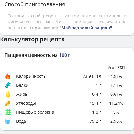
Способ приготовления
Составить свой рецепт с учетом потерь витаминов и
минералов вы можете с помощью калькулятора
рецептов в приложении
"Мой здоровый рацион"
.
Калькулятор рецепта
Пищевая ценность на
100
г
% от РСП
Калорийность
73.9
ккал
4.91
%
Белки
1
г
1.11
%
Жиры
0.4
г
0.61
%
Углеводы
15.4
г
11.24
%
Пищевые волокна
1.8
г
9
%
Вода
79.2
г
2.96
%