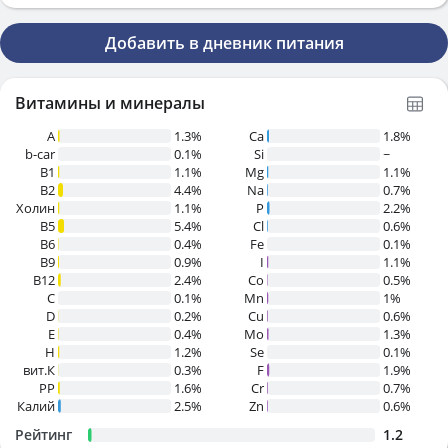
Добавить в дневник питания
Витамины и минералы
A
1.3%
Ca
1.8%
b-car
0.1%
Si
~
В1
1.1%
Mg
1.1%
B2
4.4%
Na
0.7%
Холин
1.1%
P
2.2%
B5
5.4%
Cl
0.6%
B6
0.4%
Fe
0.1%
B9
0.9%
I
1.1%
B12
2.4%
Co
0.5%
C
0.1%
Mn
1%
D
0.2%
Cu
0.6%
E
0.4%
Mo
1.3%
H
1.2%
Se
0.1%
вит.К
0.3%
F
1.9%
PP
1.6%
Cr
0.7%
Калий
2.5%
Zn
0.6%
Рейтинг
1.2