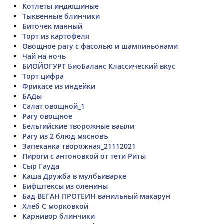
Котлеты индюшиные
Тыквенные блинчики
Биточек манный
Торт из картофеля
Овощное рагу с фасолью и шампиньонами
Чай на ночь
БИОЙОГУРТ БиоБаланс Классический вкус
Торт цифра
Фрикасе из индейки
БАДы
Салат овощной_1
Рагу овощное
Бельгийские творожные ваыли
Рагу из 2 блюд мясновъ
Запеканка творожная_21112021
Пироги с антоновкой от тети Риты
Сыр Гауда
Каша Дружба в мулбьиварке
Бифштексы из оленины
Бад ВЕГАН ПРОТЕИН ванильный макарун
Хлеб С морковкой
Карнивор блинчики