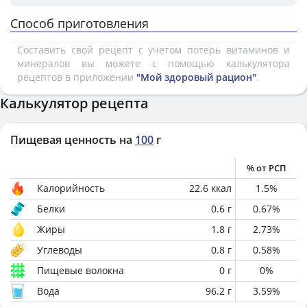
Способ приготовления
Составить свой рецепт с учетом потерь витаминов и
минералов вы можете с помощью калькулятора
рецептов в приложении
"Мой здоровый рацион"
.
Калькулятор рецепта
Пищевая ценность на
100
г
% от РСП
Калорийность
22.6
ккал
1.5
%
Белки
0.6
г
0.67
%
Жиры
1.8
г
2.73
%
Углеводы
0.8
г
0.58
%
Пищевые волокна
0
г
0
%
Вода
96.2
г
3.59
%