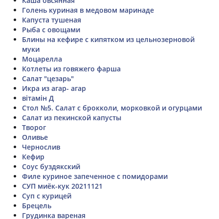
Каша овсянная
Голень куриная в медовом маринаде
Капуста тушеная
Рыба с овощами
Блины на кефире с кипятком из цельнозерновой
муки
Моцарелла
Котлеты из говяжего фарша
Салат "цезарь"
Икра из агар- агар
вітамін Д
Стол №5. Салат с брокколи, морковкой и огурцами
Салат из пекинской капусты
Творог
Оливье
Чернослив
Кефир
Соус буздякский
Филе куриное запеченное с помидорами
СУП миёк-кук 20211121
Суп с курицей
Брецель
Грудинка вареная