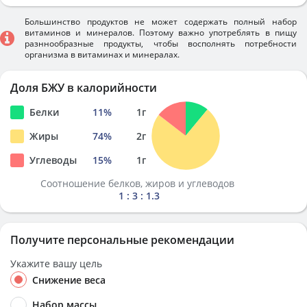
Большинство продуктов не может содержать полный набор
витаминов и минералов. Поэтому важно употреблять в пищу
разннообразные продукты, чтобы восполнять потребности
организма в витаминах и минералах.
Доля БЖУ в калорийности
Белки
11
%
1
г
Жиры
74
%
2
г
Углеводы
15
%
1
г
Соотношение белков, жиров и углеводов
1 : 3 : 1.3
Получите персональные рекомендации
Укажите вашу цель
Снижение веса
Набор массы