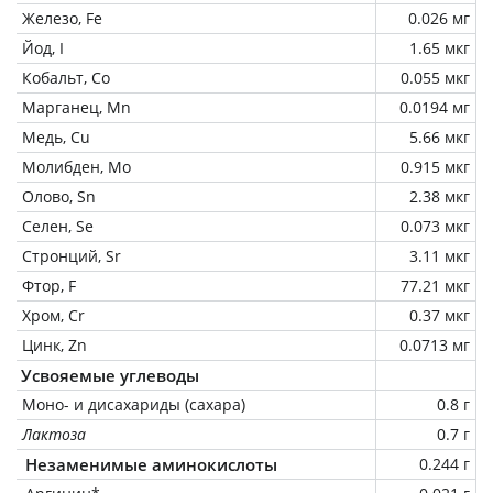
Железо, Fe
0.026 мг
Йод, I
1.65 мкг
Кобальт, Co
0.055 мкг
Марганец, Mn
0.0194 мг
Медь, Cu
5.66 мкг
Молибден, Mo
0.915 мкг
Олово, Sn
2.38 мкг
Селен, Se
0.073 мкг
Стронций, Sr
3.11 мкг
Фтор, F
77.21 мкг
Хром, Cr
0.37 мкг
Цинк, Zn
0.0713 мг
Усвояемые углеводы
Моно- и дисахариды (сахара)
0.8 г
Лактоза
0.7 г
Незаменимые аминокислоты
0.244 г