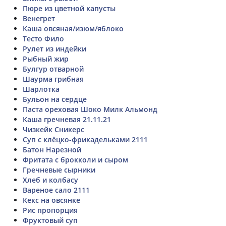
Пюре из цветной капусты
Венегрет
Каша овсяная/изюм/яблоко
Тесто Фило
Рулет из индейки
Рыбный жир
Булгур отварной
Шаурма грибная
Шарлотка
Бульон на сердце
Паста ореховая Шоко Милк Альмонд
Каша гречневая 21.11.21
Чизкейк Сникерс
Суп с клёцко-фрикадельками 2111
Батон Нарезной
Фритата с брокколи и сыром
Гречневые сырники
Хлеб и колбасу
Вареное сало 2111
Кекс на овсянке
Рис пропорция
Фруктовый суп