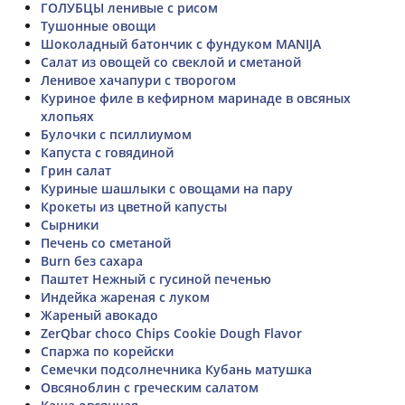
ГОЛУБЦЫ ленивые с рисом
Тушонные овощи
Шоколадный батончик с фундуком MANIJA
Салат из овощей со свеклой и сметаной
Ленивое хачапури с творогом
Куриное филе в кефирном маринаде в овсяных
хлопьях
Булочки с псиллиумом
Капуста с говядиной
Грин салат
Куриные шашлыки с овощами на пару
Крокеты из цветной капусты
Сырники
Печень со сметаной
Burn без сахара
Паштет Нежный с гусиной печенью
Индейка жареная с луком
Жареный авокадо
ZerQbar choco Chips Cookie Dough Flavor
Спаржа по корейски
Семечки подсолнечника Кубань матушка
Овсяноблин с греческим салатом