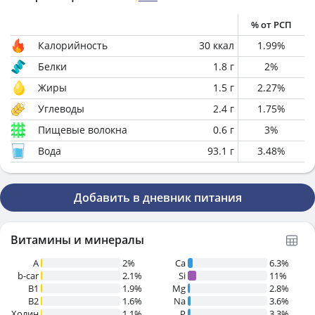
% от РСП
Калорийность
30
ккал
1.99
%
Белки
1.8
г
2
%
Жиры
1.5
г
2.27
%
Углеводы
2.4
г
1.75
%
Пищевые волокна
0.6
г
3
%
Вода
93.1
г
3.48
%
Добавить в дневник питания
Витамины и минералы
A
2%
Ca
6.3%
b-car
2.1%
Si
11%
В1
1.9%
Mg
2.8%
B2
1.6%
Na
3.6%
Холин
1.1%
P
3.3%