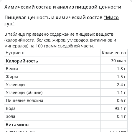
Химический состав и анализ пищевой ценности
Пищевая ценность и химический состав
"Мисо
суп"
.
В таблице приведено содержание пищевых веществ
(калорийности, белков, жиров, углеводов, витаминов и
минералов) на
100 грамм
съедобной части.
Нутриент
Количество
Калорийность
30 ккал
Белки
1.8 г
Жиры
1.5 г
Углеводы
2.4 г
Углеводы (общие)
1.1 г
Пищевые волокна
0.6 г
Вода
93.1 г
Зола
0.4 г
Витамины