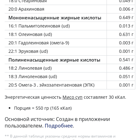
18:0 Стеариновая
0.049 г
20:0 Арахиновая
0.006 г
Мононенасыщенные жирные кислоты
0.649 г
16:1 Пальмитолеиновая (ud)
0.013 г
18:1 Олеиновая (ud)
0.631 г
20:1 Гадолеиновая (омега-9)
0.003 г
22:1 Эруковая (ud)
0.001 г
Полиненасыщенные жирные кислоты
0.541 г
18:2 Линолевая (ud)
0.486 г
18:3 Линоленовая (ud)
0.051 г
20:5 Омега-3 , эйкозапентаеновая (ЭПК)
0.001 г
Энергетическая ценность
Мисо суп
составляет 30 кКал.
Порция = 550 гр (165 кКал)
Основной источник: Создан в приложении
пользователем.
Подробнее
.
** В данной таблице указаны средние нормы витаминов и