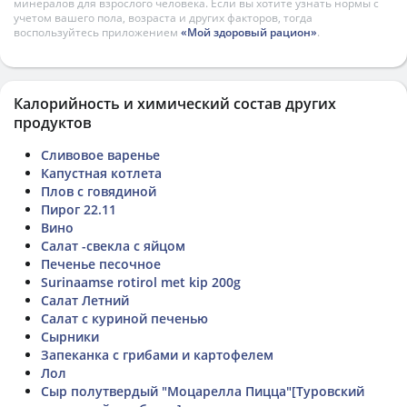
минералов для взрослого человека. Если вы хотите узнать нормы с
учетом вашего пола, возраста и других факторов, тогда
воспользуйтесь приложением
«Мой здоровый рацион»
.
Калорийность и химический состав других
продуктов
Сливовое варенье
Капустная котлета
Плов с говядиной
Пирог 22.11
Вино
Салат -свекла с яйцом
Печенье песочное
Surinaamse rotirol met kip 200g
Салат Летний
Салат с куриной печенью
Сырники
Запеканка с грибами и картофелем
Лол
Сыр полутвердый "Моцарелла Пицца"[Туровский