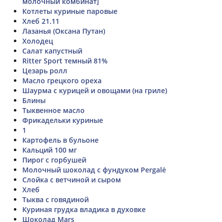
молочный комбинат]
Котлеты куриные паровые
Хлеб 21.11
Лазанья (Оксана Путан)
Холодец
Салат капустный
Ritter Sport темный 81%
Цезарь ролл
Масло грецкого ореха
Шаурма с курицей и овощами (на гриле)
Блины
Тыквенное масло
Фрикадельки куриные
1
Картофель в бульоне
Кальций 100 мг
Пирог с горбушей
Молочный шоколад с фундуком Pergalė
Слойка с ветчиной и сыром
Хлеб
Тыква с говядиной
Куриная грудка владика в духовке
Шоколад Mars