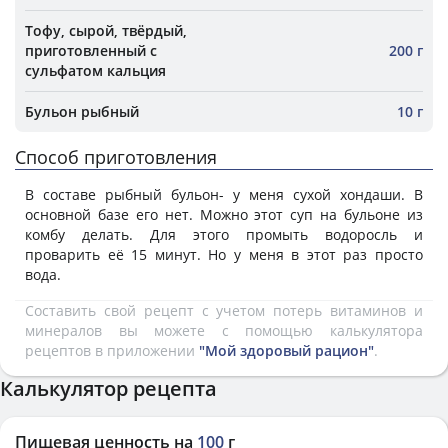
Тофу, сырой, твёрдый,
приготовленный с
200 г
сульфатом кальция
Бульон рыбный
10 г
Способ приготовления
В составе рыбный бульон- у меня сухой хондаши. В
основной базе его нет. Можно этот суп на бульоне из
комбу делать. Для этого промыть водоросль и
проварить её 15 минут. Но у меня в этот раз просто
вода.
Составить свой рецепт с учетом потерь витаминов и
минералов вы можете с помощью калькулятора
рецептов в приложении
"Мой здоровый рацион"
.
Калькулятор рецепта
Пищевая ценность на
100
г