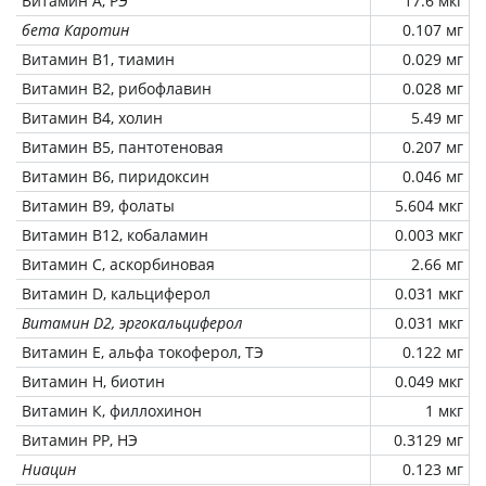
Витамин А, РЭ
17.6 мкг
бета Каротин
0.107 мг
Витамин В1, тиамин
0.029 мг
Витамин В2, рибофлавин
0.028 мг
Витамин В4, холин
5.49 мг
Витамин В5, пантотеновая
0.207 мг
Витамин В6, пиридоксин
0.046 мг
Витамин В9, фолаты
5.604 мкг
Витамин В12, кобаламин
0.003 мкг
Витамин C, аскорбиновая
2.66 мг
Витамин D, кальциферол
0.031 мкг
Витамин D2, эргокальциферол
0.031 мкг
Витамин Е, альфа токоферол, ТЭ
0.122 мг
Витамин Н, биотин
0.049 мкг
Витамин К, филлохинон
1 мкг
Витамин РР, НЭ
0.3129 мг
Ниацин
0.123 мг