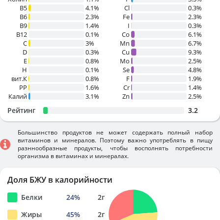
B5
4.1%
Cl
0.3%
B6
2.3%
Fe
2.3%
B9
1.4%
I
0.3%
B12
0.1%
Co
6.1%
C
3%
Mn
6.7%
D
0.3%
Cu
9.3%
E
0.8%
Mo
2.5%
H
0.1%
Se
4.8%
вит.К
0.8%
F
1.9%
PP
1.6%
Cr
1.4%
Калий
3.1%
Zn
2.5%
Рейтинг
3.2
Большинство продуктов не может содержать полный набор
витаминов и минералов. Поэтому важно употреблять в пищу
разннообразные продукты, чтобы восполнять потребности
организма в витаминах и минералах.
Доля БЖУ в калорийности
Белки
24
%
2
г
Жиры
45
%
2
г