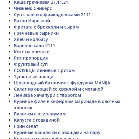
Каша гречневая 21.11.21
Чизкейк Сникерс
Суп с клёцко-фрикадельками 2111
Батон Нарезной
Фритата с брокколи и сыром
Гречневые сырники
Хлеб и колбасу
Вареное сало 2111
Кекс на овсянке
Рис пропорция
Фруктовый суп
ГОЛУБЦЫ ленивые с рисом
Тушонные овощи
Шоколадный батончик с фундуком MANIJA
Салат из овощей со свеклой и сметаной
Ленивое хачапури с творогом
Куриное филе в кефирном маринаде в овсяных
хлопьях
Булочки с псиллиумом
Капуста с говядиной
Грин салат
Куриные шашлыки с овощами на пару
Крокеты из цветной капусты