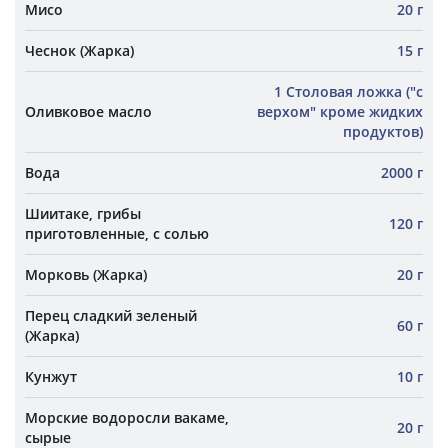
Мисо
20 г
Чеснок (Жарка)
15 г
1 Столовая ложка ("с
Оливковое масло
верхом" кроме жидких
продуктов)
Вода
2000 г
Шиитаке, грибы
120 г
приготовленные, с солью
Морковь (Жарка)
20 г
Перец сладкий зеленый
60 г
(Жарка)
Кунжут
10 г
Морские водоросли вакаме,
20 г
сырые