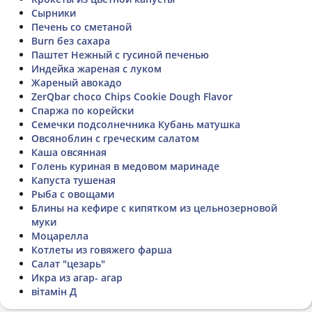
Сырники
Печень со сметаной
Burn без сахара
Паштет Нежный с гусиной печенью
Индейка жареная с луком
Жареный авокадо
ZerQbar choco Chips Cookie Dough Flavor
Спаржа по корейски
Семечки подсолнечника Кубань матушка
Овсяноблин с греческим салатом
Каша овсянная
Голень куриная в медовом маринаде
Капуста тушеная
Рыба с овощами
Блины на кефире с кипятком из цельнозерновой
муки
Моцарелла
Котлеты из говяжего фарша
Салат "цезарь"
Икра из агар- агар
вітамін Д