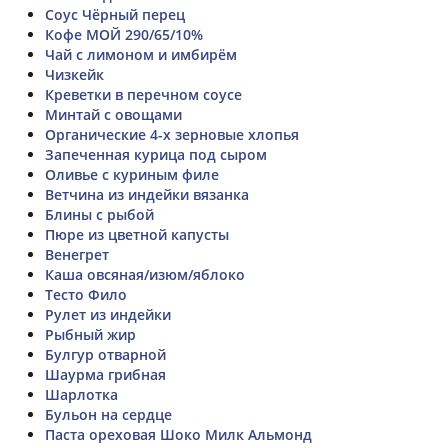
Соус Чёрный перец
Кофе МОЙ 290/65/10%
Чай с лимоном и имбирём
Чизкейк
Креветки в перечном соусе
Минтай с овощами
Органические 4-х зерновые хлопья
Запеченная курица под сыром
Оливье с куриным филе
Ветчина из индейки вязанка
Блины с рыбой
Пюре из цветной капусты
Венегрет
Каша овсяная/изюм/яблоко
Тесто Фило
Рулет из индейки
Рыбный жир
Булгур отварной
Шаурма грибная
Шарлотка
Бульон на сердце
Паста ореховая Шоко Милк Альмонд