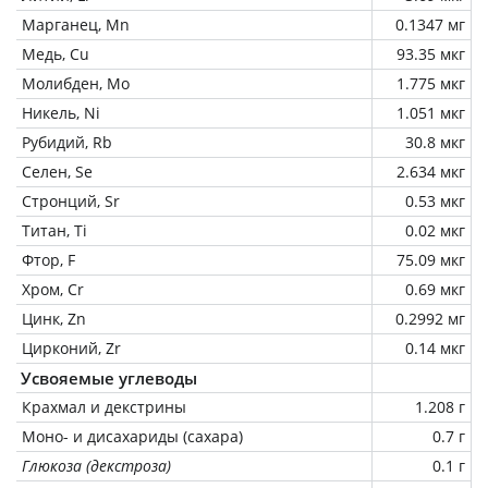
Марганец, Mn
0.1347 мг
Медь, Cu
93.35 мкг
Молибден, Mo
1.775 мкг
Никель, Ni
1.051 мкг
Рубидий, Rb
30.8 мкг
Селен, Se
2.634 мкг
Стронций, Sr
0.53 мкг
Титан, Ti
0.02 мкг
Фтор, F
75.09 мкг
Хром, Cr
0.69 мкг
Цинк, Zn
0.2992 мг
Цирконий, Zr
0.14 мкг
Усвояемые углеводы
Крахмал и декстрины
1.208 г
Моно- и дисахариды (сахара)
0.7 г
Глюкоза (декстроза)
0.1 г