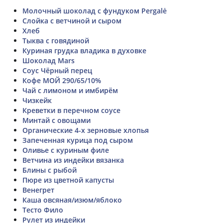
Молочный шоколад с фундуком Pergalė
Слойка с ветчиной и сыром
Хлеб
Тыква с говядиной
Куриная грудка владика в духовке
Шоколад Mars
Соус Чёрный перец
Кофе МОЙ 290/65/10%
Чай с лимоном и имбирём
Чизкейк
Креветки в перечном соусе
Минтай с овощами
Органические 4-х зерновые хлопья
Запеченная курица под сыром
Оливье с куриным филе
Ветчина из индейки вязанка
Блины с рыбой
Пюре из цветной капусты
Венегрет
Каша овсяная/изюм/яблоко
Тесто Фило
Рулет из индейки