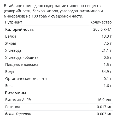
В таблице приведено содержание пищевых веществ
(калорийности, белков, жиров, углеводов, витаминов и
минералов) на
100 грамм
съедобной части.
Нутриент
Количество
Калорийность
205.6 ккал
Белки
13.3 г
Жиры
7.5 г
Углеводы
21.1 г
Углеводы (общие)
0.5 г
Пищевые волокна
1.5 г
Вода
54.9 г
Органические кислоты
0.1 г
Зола
1.6 г
Витамины
Витамин А, РЭ
16.9 мкг
Ретинол
0.017 мг
бета Каротин
0.003 мг