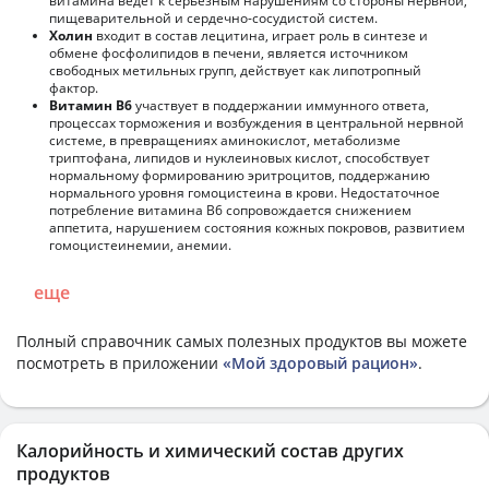
витамина ведет к серьезным нарушениям со стороны нервной,
пищеварительной и сердечно-сосудистой систем.
Холин
входит в состав лецитина, играет роль в синтезе и
обмене фосфолипидов в печени, является источником
свободных метильных групп, действует как липотропный
фактор.
Витамин В6
участвует в поддержании иммунного ответа,
процессах торможения и возбуждения в центральной нервной
системе, в превращениях аминокислот, метаболизме
триптофана, липидов и нуклеиновых кислот, способствует
нормальному формированию эритроцитов, поддержанию
нормального уровня гомоцистеина в крови. Недостаточное
потребление витамина В6 сопровождается снижением
аппетита, нарушением состояния кожных покровов, развитием
гомоцистеинемии, анемии.
еще
Полный справочник самых полезных продуктов вы можете
посмотреть в приложении
«Мой здоровый рацион»
.
Калорийность и химический состав других
продуктов