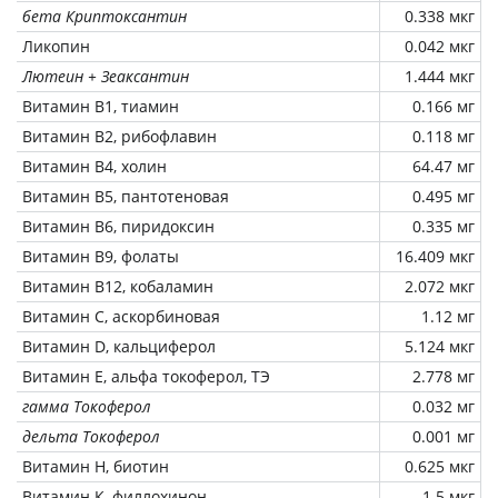
бета Криптоксантин
0.338 мкг
Ликопин
0.042 мкг
Лютеин + Зеаксантин
1.444 мкг
Витамин В1, тиамин
0.166 мг
Витамин В2, рибофлавин
0.118 мг
Витамин В4, холин
64.47 мг
Витамин В5, пантотеновая
0.495 мг
Витамин В6, пиридоксин
0.335 мг
Витамин В9, фолаты
16.409 мкг
Витамин В12, кобаламин
2.072 мкг
Витамин C, аскорбиновая
1.12 мг
Витамин D, кальциферол
5.124 мкг
Витамин Е, альфа токоферол, ТЭ
2.778 мг
гамма Токоферол
0.032 мг
дельта Токоферол
0.001 мг
Витамин Н, биотин
0.625 мкг
Витамин К, филлохинон
1.5 мкг