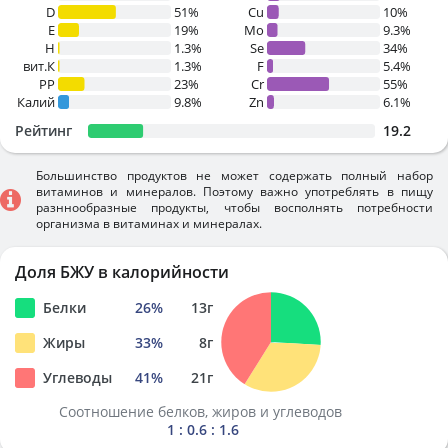
D
51%
Cu
10%
E
19%
Mo
9.3%
H
1.3%
Se
34%
вит.К
1.3%
F
5.4%
PP
23%
Cr
55%
Калий
9.8%
Zn
6.1%
Рейтинг
19.2
Большинство продуктов не может содержать полный набор
витаминов и минералов. Поэтому важно употреблять в пищу
разннообразные продукты, чтобы восполнять потребности
организма в витаминах и минералах.
Доля БЖУ в калорийности
Белки
26
%
13
г
Жиры
33
%
8
г
Углеводы
41
%
21
г
Соотношение белков, жиров и углеводов
1 : 0.6 : 1.6