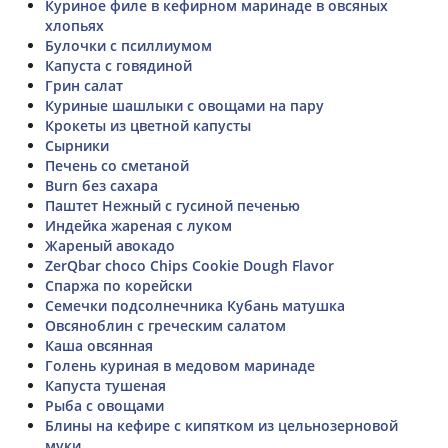
Куриное филе в кефирном маринаде в овсяных
хлопьях
Булочки с псиллиумом
Капуста с говядиной
Грин салат
Куриные шашлыки с овощами на пару
Крокеты из цветной капусты
Сырники
Печень со сметаной
Burn без сахара
Паштет Нежный с гусиной печенью
Индейка жареная с луком
Жареный авокадо
ZerQbar choco Chips Cookie Dough Flavor
Спаржа по корейски
Семечки подсолнечника Кубань матушка
Овсяноблин с греческим салатом
Каша овсянная
Голень куриная в медовом маринаде
Капуста тушеная
Рыба с овощами
Блины на кефире с кипятком из цельнозерновой
муки