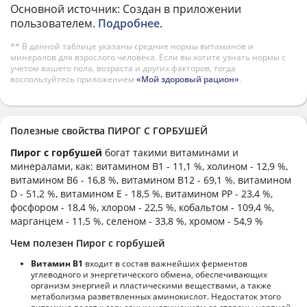
Основной источник: Создан в приложении
пользователем.
Подробнее
.
** В данной таблице указаны средние нормы витаминов и
минералов для взрослого человека. Если вы хотите узнать нормы с
учетом вашего пола, возраста и других факторов, тогда
воспользуйтесь приложением
«Мой здоровый рацион»
.
Полезные свойства ПИРОГ С ГОРБУШЕЙ
Пирог с горбушей
богат такими витаминами и
минералами, как: витамином B1 - 11,1 %, холином - 12,9 %,
витамином B6 - 16,8 %, витамином B12 - 69,1 %, витамином
D - 51,2 %, витамином E - 18,5 %, витамином PP - 23,4 %,
фосфором - 18,4 %, хлором - 22,5 %, кобальтом - 109,4 %,
марганцем - 11,5 %, селеном - 33,8 %, хромом - 54,9 %
Чем полезен Пирог с горбушей
Витамин В1
входит в состав важнейших ферментов
углеводного и энергетического обмена, обеспечивающих
организм энергией и пластическими веществами, а также
метаболизма разветвленных аминокислот. Недостаток этого