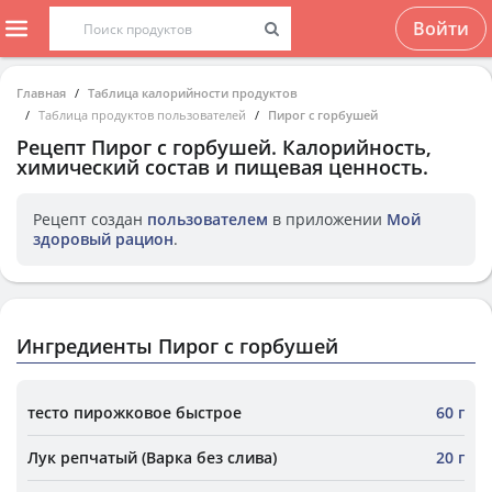
Войти
Главная
Таблица калорийности продуктов
Таблица продуктов пользователей
Пирог с горбушей
Рецепт
Пирог с горбушей
. Калорийность,
химический состав и пищевая ценность.
Рецепт создан
пользователем
в приложении
Мой
здоровый рацион
.
Ингредиенты Пирог с горбушей
тесто пирожковое быстрое
60 г
Лук репчатый (Варка без слива)
20 г