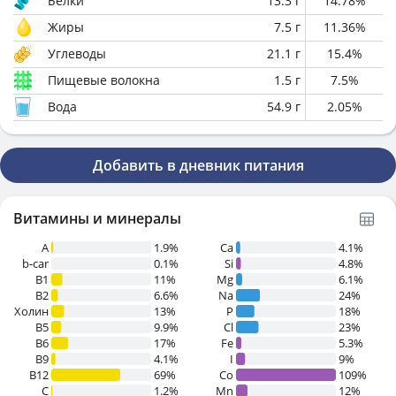
Белки
13.3
г
14.78
%
Жиры
7.5
г
11.36
%
Углеводы
21.1
г
15.4
%
Пищевые волокна
1.5
г
7.5
%
Вода
54.9
г
2.05
%
Добавить в дневник питания
Витамины и минералы
A
1.9%
Ca
4.1%
b-car
0.1%
Si
4.8%
В1
11%
Mg
6.1%
B2
6.6%
Na
24%
Холин
13%
P
18%
B5
9.9%
Cl
23%
B6
17%
Fe
5.3%
B9
4.1%
I
9%
B12
69%
Co
109%
C
1.2%
Mn
12%