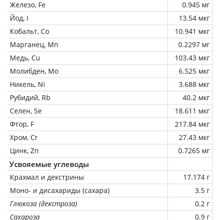
Железо, Fe
0.945 мг
Йод, I
13.54 мкг
Кобальт, Co
10.941 мкг
Марганец, Mn
0.2297 мг
Медь, Cu
103.43 мкг
Молибден, Mo
6.525 мкг
Никель, Ni
3.688 мкг
Рубидий, Rb
40.2 мкг
Селен, Se
18.611 мкг
Фтор, F
217.84 мкг
Хром, Cr
27.43 мкг
Цинк, Zn
0.7265 мг
Усвояемые углеводы
Крахмал и декстрины
17.174 г
Моно- и дисахариды (сахара)
3.5 г
Глюкоза (декстроза)
0.2 г
Сахароза
0.9 г