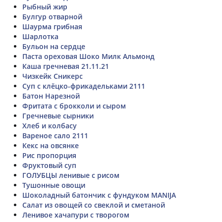
Рыбный жир
Булгур отварной
Шаурма грибная
Шарлотка
Бульон на сердце
Паста ореховая Шоко Милк Альмонд
Каша гречневая 21.11.21
Чизкейк Сникерс
Суп с клёцко-фрикадельками 2111
Батон Нарезной
Фритата с брокколи и сыром
Гречневые сырники
Хлеб и колбасу
Вареное сало 2111
Кекс на овсянке
Рис пропорция
Фруктовый суп
ГОЛУБЦЫ ленивые с рисом
Тушонные овощи
Шоколадный батончик с фундуком MANIJA
Салат из овощей со свеклой и сметаной
Ленивое хачапури с творогом