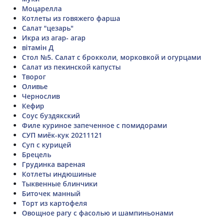
Моцарелла
Котлеты из говяжего фарша
Салат "цезарь"
Икра из агар- агар
вітамін Д
Стол №5. Салат с брокколи, морковкой и огурцами
Салат из пекинской капусты
Творог
Оливье
Чернослив
Кефир
Соус буздякский
Филе куриное запеченное с помидорами
СУП миёк-кук 20211121
Суп с курицей
Брецель
Грудинка вареная
Котлеты индюшиные
Тыквенные блинчики
Биточек манный
Торт из картофеля
Овощное рагу с фасолью и шампиньонами