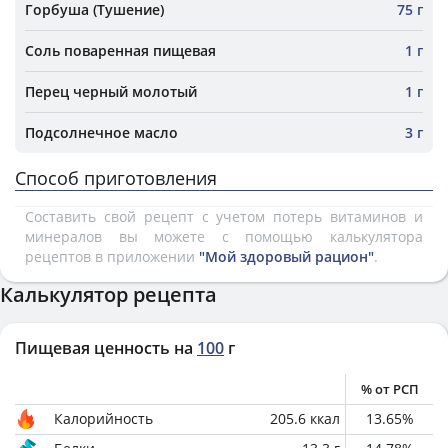
Горбуша (Тушение)
75 г
Соль поваренная пищевая
1 г
Перец черный молотый
1 г
Подсолнечное масло
3 г
Способ приготовления
Составить свой рецепт с учетом потерь витаминов и
минералов вы можете с помощью калькулятора
рецептов в приложении
"Мой здоровый рацион"
.
Калькулятор рецепта
Пищевая ценность на
100
г
% от РСП
Калорийность
205.6
ккал
13.65
%