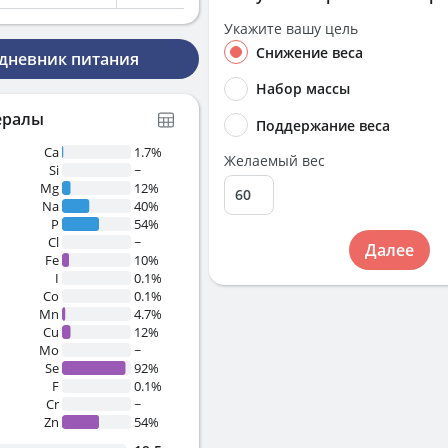
Укажите вашу цель
Снижение веса
 дневник питания
Набор массы
ералы
Поддержание веса
Ca
1.7%
Желаемый вес
Si
~
Mg
12%
Na
40%
P
54%
Cl
~
Далее
Fe
10%
I
0.1%
Co
0.1%
Mn
4.7%
Cu
12%
Mo
~
Se
92%
F
0.1%
Cr
~
Zn
54%