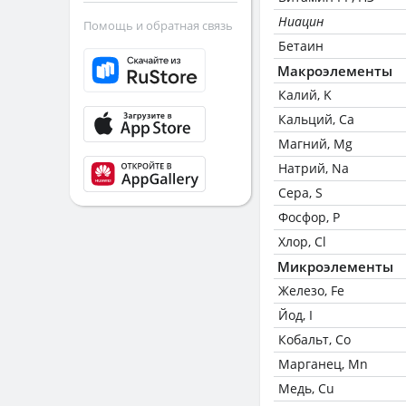
Ниацин
Помощь и обратная связь
Бетаин
Макроэлементы
Калий, K
Кальций, Ca
Магний, Mg
Натрий, Na
Сера, S
Фосфор, P
Хлор, Cl
Микроэлементы
Железо, Fe
Йод, I
Кобальт, Co
Марганец, Mn
Медь, Cu