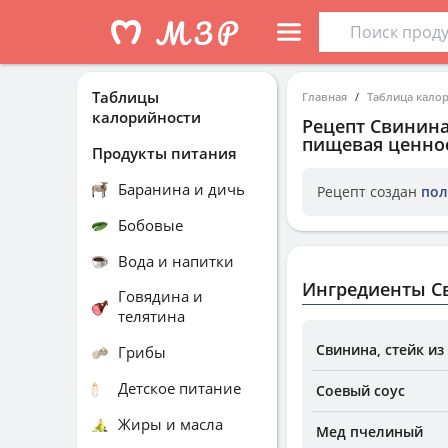
Таблицы
Главная
Таблица кало
калорийности
Рецепт
Свинина
пищевая ценнос
Продукты питания
Баранина и дичь
Рецепт создан
пол
Бобовые
Вода и напитки
Ингредиенты Св
Говядина и
телятина
Свинина, стейк из
Грибы
Детское питание
Соевый соус
Жиры и масла
Мед пчелиный