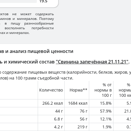
19.5
уктов не может содержать
минов и минералов. Поэтому
ть в пищу разннообразные
 восполнять потребности
нах и минералах.
ав и анализ пищевой ценности
ь и химический состав
"Свинина запечённая 21.11.21"
.
 содержание пищевых веществ (калорийности, белков, жиров, у
лов) на
100 грамм
съедобной части.
% от
%
Количество
Норма**
нормы в
норм
100 г
100 к
266.2 ккал
1684 ккал
15.8%
5
44 г
76 г
57.9%
21
6.8 г
56 г
12.1%
4
4.2 г
219 г
1.9%
0