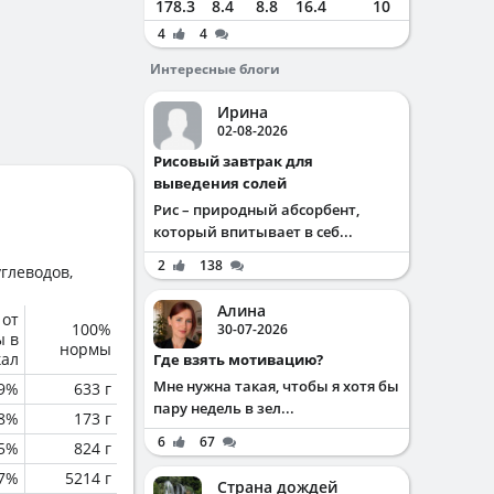
178.3
8.4
8.8
16.4
10
4
4
Интересные блоги
Ирина
02-08-2026
Рисовый завтрак для
выведения солей
Рис – природный абсорбент,
который впитывает в себ...
2
138
глеводов,
Алина
 от
100%
30-07-2026
ы в
нормы
кал
Где взять мотивацию?
Мне нужна такая, чтобы я хотя бы
.9%
633 г
пару недель в зел...
.8%
173 г
6
67
.5%
824 г
.7%
5214 г
Страна дождей