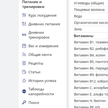
Питание и
Углеводы (общие)
тренировки
Пищевые волокна
Курс похудения
Вода
Органические кисл
Дневник питания
Зола
Дневник
Витамины
тренировок
Витамин В1, тиамин
Вес и измерения
Витамин В2, рибоф
Общая лента
Витамин В4, холин
Витамин В5, пантот
Рецепты
Витамин В6, пирид
Статьи
Витамин В9, фолаты
Истории успеха
Витамин В12, кобал
Витамин C, аскорби
Таблицы
калорийности
Витамин Е, альфа т
Витамин Н, биотин
Поиск
Витамин РР, НЭ