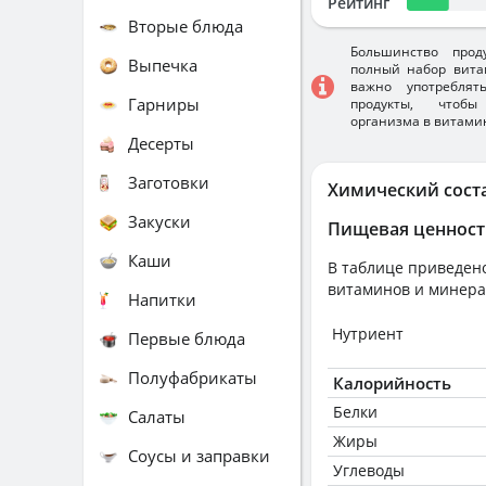
Рейтинг
Вторые блюда
Большинство прод
Выпечка
полный набор вита
важно употребля
Гарниры
продукты, чтобы
организма в витами
Десерты
Заготовки
Химический сост
Закуски
Пищевая ценност
Каши
В таблице приведено
витаминов и минера
Напитки
Нутриент
Первые блюда
Полуфабрикаты
Калорийность
Белки
Салаты
Жиры
Соусы и заправки
Углеводы