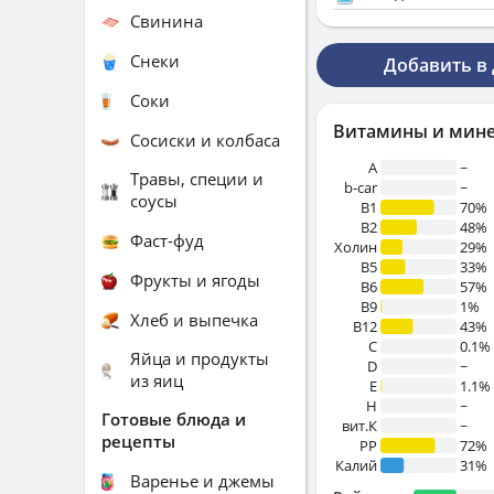
Свинина
Снеки
Добавить в
Соки
Витамины и мин
Сосиски и колбаса
A
~
Травы, специи и
b-car
~
соусы
В1
70%
B2
48%
Фаст-фуд
Холин
29%
B5
33%
Фрукты и ягоды
B6
57%
B9
1%
Хлеб и выпечка
B12
43%
C
0.1%
Яйца и продукты
D
~
из яиц
E
1.1%
H
~
Готовые блюда и
вит.К
~
рецепты
PP
72%
Калий
31%
Варенье и джемы