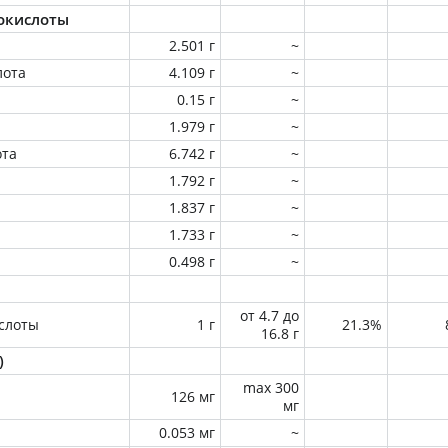
окислоты
2.501 г
~
лота
4.109 г
~
0.15 г
~
1.979 г
~
ота
6.742 г
~
1.792 г
~
1.837 г
~
1.733 г
~
0.498 г
~
от 4.7 до
слоты
1 г
21.3%
16.8 г
)
max 300
126 мг
мг
0.053 мг
~