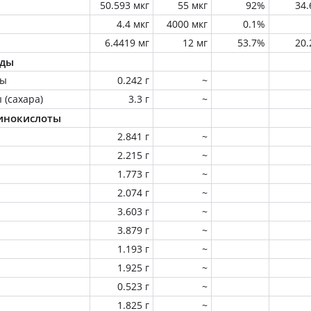
50.593 мкг
55 мкг
92%
34
4.4 мкг
4000 мкг
0.1%
6.4419 мг
12 мг
53.7%
20
оды
ны
0.242 г
~
 (сахара)
3.3 г
~
инокислоты
2.841 г
~
2.215 г
~
1.773 г
~
2.074 г
~
3.603 г
~
3.879 г
~
1.193 г
~
1.925 г
~
0.523 г
~
1.825 г
~