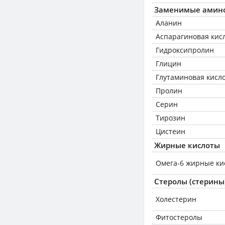
Заменимые амин
Аланин
Аспарагиновая кис
Гидроксипролин
Глицин
Глутаминовая кисл
Пролин
Серин
Тирозин
Цистеин
Жирные кислоты
Омега-6 жирные ки
Стеролы (стерины
Холестерин
Фитостеролы