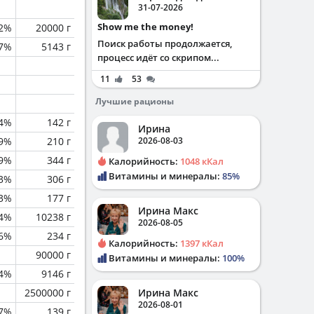
31-07-2026
Show me the money!
.2%
20000 г
Поиск работы продолжается,
.7%
5143 г
процесс идёт со скрипом...
11
53
Лучшие рационы
.4%
142 г
Ирина
.9%
210 г
2026-08-03
.9%
344 г
Калорийность:
1048 кКал
Витамины и минералы:
85%
.3%
306 г
.3%
177 г
Ирина Макс
.4%
10238 г
2026-08-05
6%
234 г
Калорийность:
1397 кКал
90000 г
Витамины и минералы:
100%
.4%
9146 г
2500000 г
Ирина Макс
2026-08-01
7%
139 г