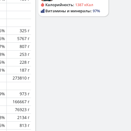
Калорийность:
1387 кКал
Витамины и минералы:
97%
.5%
325 г
.6%
5767 г
.7%
807 г
.8%
253 г
.5%
228 г
.1%
187 г
273810 г
.9%
973 г
166667 г
76923 г
.8%
2134 г
.6%
813 г