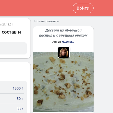
Войти
Новые рецепты
 21.11.21
Десерт из яблочной
 состав и
пастилы с грецким орехом
Автор
Надежда
1500 г
50 г
33 г