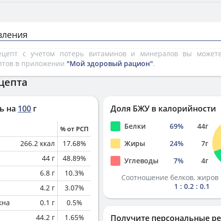
вления
рецепт с учетом потерь витаминов и минералов вы може
птов в приложении
"Мой здоровый рацион"
.
цепта
ь на
100
г
Доля БЖУ в калорийности
Белки
69
%
44
г
% от РСП
266.2
ккал
17.68
%
Жиры
24
%
7
г
44
г
48.89
%
Углеводы
7
%
4
г
6.8
г
10.3
%
Соотношение белков, жиров 
1 : 0.2 : 0.1
4.2
г
3.07
%
кна
0.1
г
0.5
%
44.2
г
1.65
%
Получите персональные р