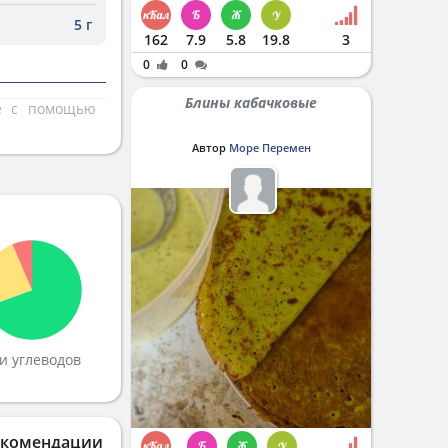
5 г
162
7.9
5.8
19.8
3
0
0
Блины кабачковые
те с помощью
Автор
Море Перемен
и углеводов
екомендации