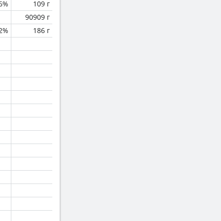
.6%
109 г
90909 г
.2%
186 г