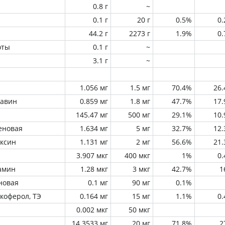
0.8 г
~
0.1 г
20 г
0.5%
0
44.2 г
2273 г
1.9%
0
оты
0.1 г
~
3.1 г
~
1.056 мг
1.5 мг
70.4%
26
лавин
0.859 мг
1.8 мг
47.7%
17
145.47 мг
500 мг
29.1%
10
еновая
1.634 мг
5 мг
32.7%
12
оксин
1.131 мг
2 мг
56.6%
21
3.907 мкг
400 мкг
1%
0
амин
1.28 мкг
3 мкг
42.7%
1
новая
0.1 мг
90 мг
0.1%
окоферол, ТЭ
0.164 мг
15 мг
1.1%
0
0.002 мкг
50 мкг
14.3533 мг
20 мг
71.8%
2