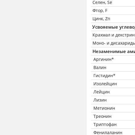
Селен, Se
Фтор, F
Цинк, Zn
Усвояемые углев
Крахмал и декстри
Моно- и дисахариды
Незаменимые ам
Аргинин*
Валин
Гистидин*
Изолейцин
Лейцин
Лизин
Метионин
Треонин
Триптофан
Фенилаланин