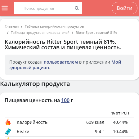
Войти
Главная
Таблица калорийности продуктов
Таблица продуктов пользователей
Ritter Sport темный 81%
Калорийность
Ritter Sport темный 81%
.
Химический состав и пищевая ценность.
Продукт создан
пользователем
в приложении
Мой
здоровый рацион
.
Калькулятор продукта
Пищевая ценность на
100
г
% от РСП
Калорийность
609
ккал
40.44
%
Белки
9.4
г
10.44
%