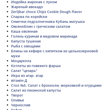
Индейка жареная с луком
Жареный авокадо
ZerQbar choco Chips Cookie Dough Flavor
Спаржа по корейски
Семечки подсолнечника Кубань матушка
Овсяноблин с греческим салатом
Каша овсянная
Голень куриная в медовом маринаде
Капуста тушеная
Рыба с овощами
Блины на кефире с кипятком из цельнозерновой
муки
Моцарелла
Котлеты из говяжего фарша
Салат "цезарь"
Икра из агар- агар
вітамін Д
Стол №5. Салат с брокколи, морковкой и огурцами
Салат из пекинской капусты
Творог
Оливье
Чернослив
Кефир