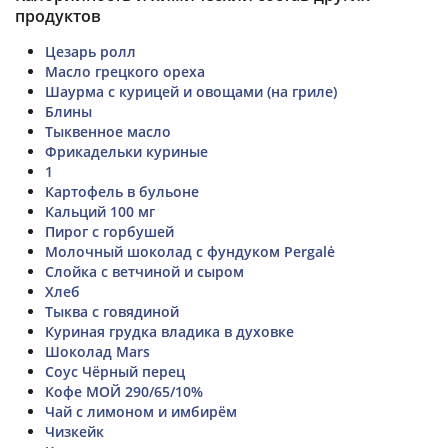
продуктов
Цезарь ролл
Масло грецкого ореха
Шаурма с курицей и овощами (на гриле)
Блины
Тыквенное масло
Фрикадельки куриные
1
Картофель в бульоне
Кальций 100 мг
Пирог с горбушей
Молочный шоколад с фундуком Pergalė
Слойка с ветчиной и сыром
Хлеб
Тыква с говядиной
Куриная грудка владика в духовке
Шоколад Mars
Соус Чёрный перец
Кофе МОЙ 290/65/10%
Чай с лимоном и имбирём
Чизкейк