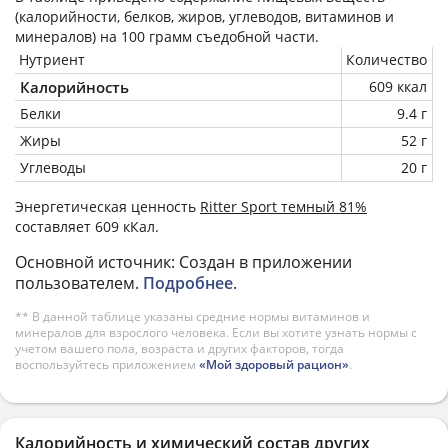
(калорийности, белков, жиров, углеводов, витаминов и
минералов) на
100 грамм
съедобной части.
Нутриент
Количество
Калорийность
609 ккал
Белки
9.4 г
Жиры
52 г
Углеводы
20 г
Энергетическая ценность
Ritter Sport темный 81%
составляет 609 кКал.
Основной источник: Создан в приложении
пользователем.
Подробнее
.
** В данной таблице указаны средние нормы витаминов и
минералов для взрослого человека. Если вы хотите узнать нормы с
учетом вашего пола, возраста и других факторов, тогда
воспользуйтесь приложением
«Мой здоровый рацион»
.
Калорийность и химический состав других