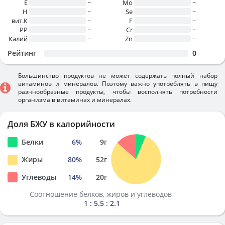
E
~
Mo
~
H
~
Se
~
вит.К
~
F
~
PP
~
Cr
~
Калий
~
Zn
~
Рейтинг
0
Большинство продуктов не может содержать полный набор
витаминов и минералов. Поэтому важно употреблять в пищу
разннообразные продукты, чтобы восполнять потребности
организма в витаминах и минералах.
Доля БЖУ в калорийности
Белки
6
%
9
г
Жиры
80
%
52
г
Углеводы
14
%
20
г
Соотношение белков, жиров и углеводов
1 : 5.5 : 2.1