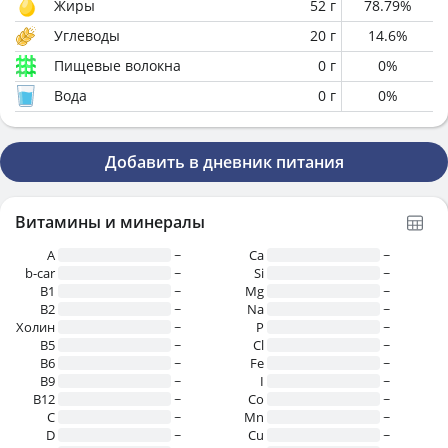
Жиры
52
г
78.79
%
Углеводы
20
г
14.6
%
Пищевые волокна
0
г
0
%
Вода
0
г
0
%
Добавить в дневник питания
Витамины и минералы
A
~
Ca
~
b-car
~
Si
~
В1
~
Mg
~
B2
~
Na
~
Холин
~
P
~
B5
~
Cl
~
B6
~
Fe
~
B9
~
I
~
B12
~
Co
~
C
~
Mn
~
D
~
Cu
~