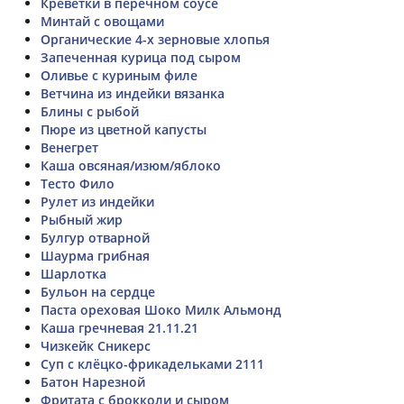
Креветки в перечном соусе
Минтай с овощами
Органические 4-х зерновые хлопья
Запеченная курица под сыром
Оливье с куриным филе
Ветчина из индейки вязанка
Блины с рыбой
Пюре из цветной капусты
Венегрет
Каша овсяная/изюм/яблоко
Тесто Фило
Рулет из индейки
Рыбный жир
Булгур отварной
Шаурма грибная
Шарлотка
Бульон на сердце
Паста ореховая Шоко Милк Альмонд
Каша гречневая 21.11.21
Чизкейк Сникерс
Суп с клёцко-фрикадельками 2111
Батон Нарезной
Фритата с брокколи и сыром