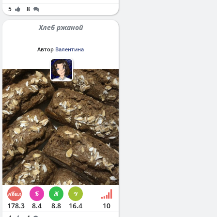
5
8
Хлеб ржаной
Автор
Валентина
178.3
8.4
8.8
16.4
10