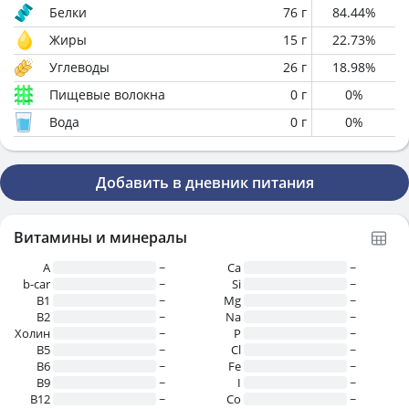
Белки
76
г
84.44
%
Жиры
15
г
22.73
%
Углеводы
26
г
18.98
%
Пищевые волокна
0
г
0
%
Вода
0
г
0
%
Добавить в дневник питания
Витамины и минералы
A
~
Ca
~
b-car
~
Si
~
В1
~
Mg
~
B2
~
Na
~
Холин
~
P
~
B5
~
Cl
~
B6
~
Fe
~
B9
~
I
~
B12
~
Co
~