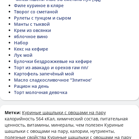
Филе куриное в кляре
Творог со сметаной
Рулеты с тунцом и сыром
Манты с тыквой
Крем из овсянки
яблочное вино
Набор
Кекс на кефире
Лук мой
Булочки бездрожжевые на кефире
Торт из авакадо и орехов raw пп/
Картофель запечёный мой
Масло сладкосливочное "Элитное'
Рацион на день
Торт молочная девочка
Метки:
Куриные шашлыки с овощами на пару
калорийность 564 кКал, химический состав, питательная
ценность, витамины, минералы, чем полезен Куриные
шашлыки с овощами на пару, калории, нутриенты,
полезные свойства Куриные шашлыки с овощами на пару