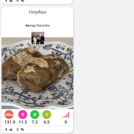
4
4
Голубцы
Автор
Darinika
131.9
11.3
7.2
6.5
0
4
3