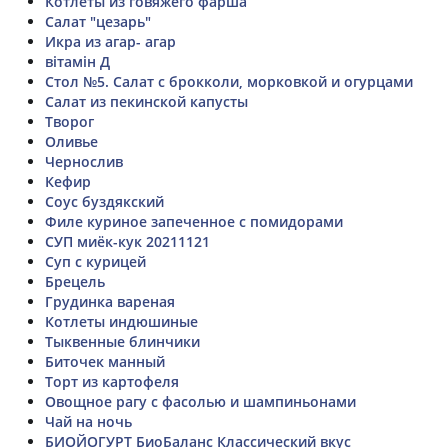
Котлеты из говяжего фарша
Салат "цезарь"
Икра из агар- агар
вітамін Д
Стол №5. Салат с брокколи, морковкой и огурцами
Салат из пекинской капусты
Творог
Оливье
Чернослив
Кефир
Соус буздякский
Филе куриное запеченное с помидорами
СУП миёк-кук 20211121
Суп с курицей
Брецель
Грудинка вареная
Котлеты индюшиные
Тыквенные блинчики
Биточек манный
Торт из картофеля
Овощное рагу с фасолью и шампиньонами
Чай на ночь
БИОЙОГУРТ БиоБаланс Классический вкус