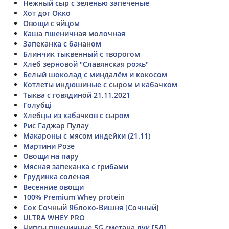
Нежный сыр с зеленью запеченые
Хот дог Окко
Овощи с яйцом
Каша пшеничная молочная
Запеканка с бананом
Блинчик тыквенный с творогом
Хлеб зерновой "Славянская рожь"
Белый шоколад с миндалём и кокосом
Котлеты индюшиные с сыром и кабачком
Тыква с говядиной 21.11.2021
Голубці
Хлебцы из кабачков с сыром
Рис Гаджар Пулау
Макароны с мясом индейки (21.11)
Мартини Розе
Овощи на пару
Мясная запеканка с грибами
Грудинка соленая
Весенние овощи
100% Premium Whey protein
Сок Сочный Яблоко-Вишня [Сочный]
ULTRA WHEY PRO
Чипсы пшеничные 5G сметана лук [5Д]