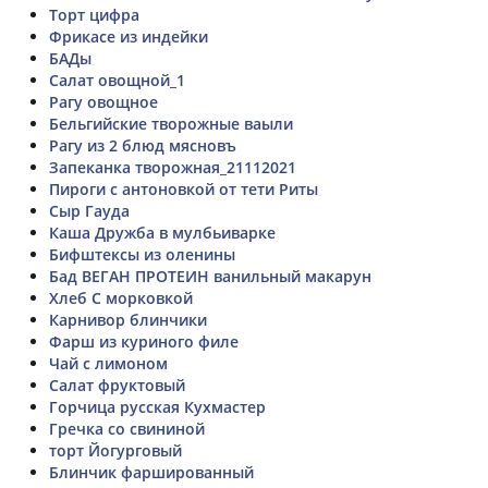
Торт цифра
Фрикасе из индейки
БАДы
Салат овощной_1
Рагу овощное
Бельгийские творожные ваыли
Рагу из 2 блюд мясновъ
Запеканка творожная_21112021
Пироги с антоновкой от тети Риты
Сыр Гауда
Каша Дружба в мулбьиварке
Бифштексы из оленины
Бад ВЕГАН ПРОТЕИН ванильный макарун
Хлеб С морковкой
Карнивор блинчики
Фарш из куриного филе
Чай с лимоном
Салат фруктовый
Горчица русская Кухмастер
Гречка со свининой
торт Йогурговый
Блинчик фаршированный