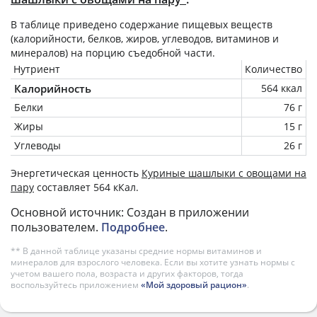
В таблице приведено содержание пищевых веществ
(калорийности, белков, жиров, углеводов, витаминов и
минералов) на
порцию
съедобной части.
Нутриент
Количество
Калорийность
564 ккал
Белки
76 г
Жиры
15 г
Углеводы
26 г
Энергетическая ценность
Куриные шашлыки с овощами на
пару
составляет 564 кКал.
Основной источник: Создан в приложении
пользователем.
Подробнее
.
** В данной таблице указаны средние нормы витаминов и
минералов для взрослого человека. Если вы хотите узнать нормы с
учетом вашего пола, возраста и других факторов, тогда
воспользуйтесь приложением
«Мой здоровый рацион»
.