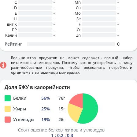
C
~
Mn
~
D
~
Cu
~
E
~
Mo
~
H
~
Se
~
вит.К
~
F
~
PP
~
Cr
~
Калий
~
Zn
~
Рейтинг
0
Большинство продуктов не может содержать полный набор
витаминов и минералов. Поэтому важно употреблять в пищу
разннообразные продукты, чтобы восполнять потребности
организма в витаминах и минералах.
Доля БЖУ в калорийности
Белки
56
%
76
г
Жиры
25
%
15
г
Углеводы
19
%
26
г
Соотношение белков, жиров и углеводов
1 : 0.2 : 0.3