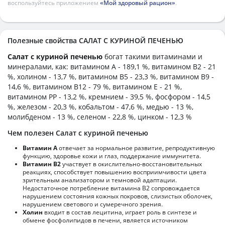
воспользуйтесь приложением
«Мой здоровый рацион»
.
Полезные свойства САЛАТ С КУРИНОЙ ПЕЧЕНЬЮ
Салат с куриной печенью
богат такими витаминами и
минералами, как: витамином А - 189,1 %, витамином B2 - 21
%, холином - 13,7 %, витамином B5 - 23,3 %, витамином B9 -
14,6 %, витамином B12 - 79 %, витамином E - 21 %,
витамином PP - 13,2 %, кремнием - 39,5 %, фосфором - 14,5
%, железом - 20,3 %, кобальтом - 47,6 %, медью - 13 %,
молибденом - 13 %, селеном - 22,8 %, цинком - 12,3 %
Чем полезен Салат с куриной печенью
Витамин А
отвечает за нормальное развитие, репродуктивную
функцию, здоровье кожи и глаз, поддержание иммунитета.
Витамин В2
участвует в окислительно-восстановительных
реакциях, способствует повышению восприимчивости цвета
зрительным анализатором и темновой адаптации.
Недостаточное потребление витамина В2 сопровождается
нарушением состояния кожных покровов, слизистых оболочек,
нарушением светового и сумеречного зрения.
Холин
входит в состав лецитина, играет роль в синтезе и
обмене фосфолипидов в печени, является источником