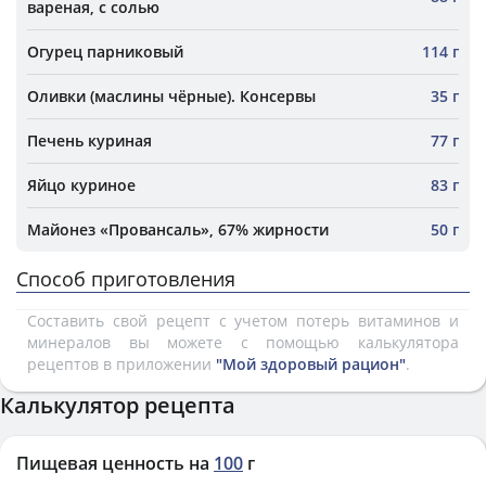
вареная, с солью
Огурец парниковый
114 г
Оливки (маслины чёрные). Консервы
35 г
Печень куриная
77 г
Яйцо куриное
83 г
Майонез «Провансаль», 67% жирности
50 г
Способ приготовления
Составить свой рецепт с учетом потерь витаминов и
минералов вы можете с помощью калькулятора
рецептов в приложении
"Мой здоровый рацион"
.
Калькулятор рецепта
Пищевая ценность на
100
г