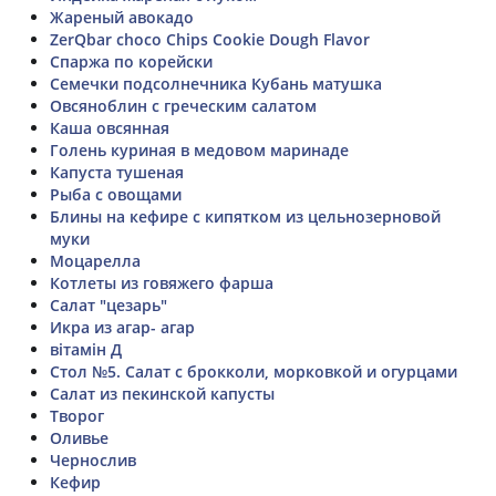
Жареный авокадо
ZerQbar choco Chips Cookie Dough Flavor
Спаржа по корейски
Семечки подсолнечника Кубань матушка
Овсяноблин с греческим салатом
Каша овсянная
Голень куриная в медовом маринаде
Капуста тушеная
Рыба с овощами
Блины на кефире с кипятком из цельнозерновой
муки
Моцарелла
Котлеты из говяжего фарша
Салат "цезарь"
Икра из агар- агар
вітамін Д
Стол №5. Салат с брокколи, морковкой и огурцами
Салат из пекинской капусты
Творог
Оливье
Чернослив
Кефир