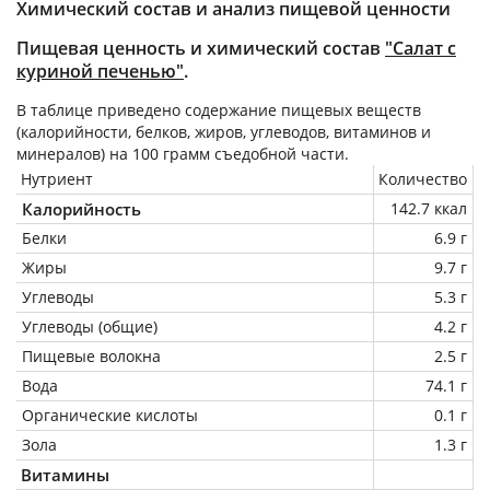
Химический состав и анализ пищевой ценности
Пищевая ценность и химический состав
"Салат с
куриной печенью"
.
В таблице приведено содержание пищевых веществ
(калорийности, белков, жиров, углеводов, витаминов и
минералов) на
100 грамм
съедобной части.
Нутриент
Количество
Калорийность
142.7 ккал
Белки
6.9 г
Жиры
9.7 г
Углеводы
5.3 г
Углеводы (общие)
4.2 г
Пищевые волокна
2.5 г
Вода
74.1 г
Органические кислоты
0.1 г
Зола
1.3 г
Витамины