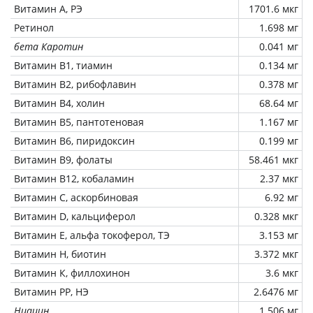
Витамин А, РЭ
1701.6 мкг
Ретинол
1.698 мг
бета Каротин
0.041 мг
Витамин В1, тиамин
0.134 мг
Витамин В2, рибофлавин
0.378 мг
Витамин В4, холин
68.64 мг
Витамин В5, пантотеновая
1.167 мг
Витамин В6, пиридоксин
0.199 мг
Витамин В9, фолаты
58.461 мкг
Витамин В12, кобаламин
2.37 мкг
Витамин C, аскорбиновая
6.92 мг
Витамин D, кальциферол
0.328 мкг
Витамин Е, альфа токоферол, ТЭ
3.153 мг
Витамин Н, биотин
3.372 мкг
Витамин К, филлохинон
3.6 мкг
Витамин РР, НЭ
2.6476 мг
Ниацин
1.506 мг