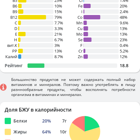
B5
23%
Cl
1.4%
B6
10%
Fe
20%
B9
15%
I
2.4%
B12
79%
Co
48%
C
7.7%
Mn
9.6%
D
3.3%
Cu
13%
E
21%
Mo
13%
H
6.7%
Se
23%
вит.К
3%
F
0.4%
PP
13%
Cr
5.2%
Калий
8.7%
Zn
12%
Рейтинг
18.8
Большинство продуктов не может содержать полный набор
витаминов и минералов. Поэтому важно употреблять в пищу
разннообразные продукты, чтобы восполнять потребности
организма в витаминах и минералах.
Доля БЖУ в калорийности
Белки
20
%
7
г
Жиры
64
%
10
г