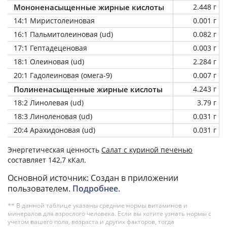
Мононенасыщенные жирные кислоты
2.448 г
14:1 Миристолеиновая
0.001 г
16:1 Пальмитолеиновая (ud)
0.082 г
17:1 Гептадеценовая
0.003 г
18:1 Олеиновая (ud)
2.284 г
20:1 Гадолеиновая (омега-9)
0.007 г
Полиненасыщенные жирные кислоты
4.243 г
18:2 Линолевая (ud)
3.79 г
18:3 Линоленовая (ud)
0.031 г
20:4 Арахидоновая (ud)
0.031 г
Энергетическая ценность
Салат с куриной печенью
составляет 142,7 кКал.
Основной источник: Создан в приложении
пользователем.
Подробнее
.
** В данной таблице указаны средние нормы витаминов и
минералов для взрослого человека. Если вы хотите узнать нормы с
учетом вашего пола, возраста и других факторов, тогда