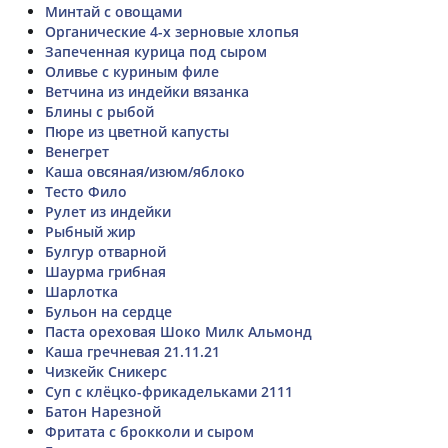
Минтай с овощами
Органические 4-х зерновые хлопья
Запеченная курица под сыром
Оливье с куриным филе
Ветчина из индейки вязанка
Блины с рыбой
Пюре из цветной капусты
Венегрет
Каша овсяная/изюм/яблоко
Тесто Фило
Рулет из индейки
Рыбный жир
Булгур отварной
Шаурма грибная
Шарлотка
Бульон на сердце
Паста ореховая Шоко Милк Альмонд
Каша гречневая 21.11.21
Чизкейк Сникерс
Суп с клёцко-фрикадельками 2111
Батон Нарезной
Фритата с брокколи и сыром