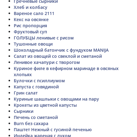
Гречневые сырники
Хлеб и колбасу
Вареное сало 2111
Кекс на овсянке
Рис пропорция
Фруктовый суп
ГОЛУБЦЫ ленивые с рисом
Тушонные овощи
Шоколадный батончик с фундуком MANIJA
Салат из овощей со свеклой и сметаной
Ленивое хачапури с творогом
Куриное филе в кефирном маринаде в овсяных
хлопьях
Булочки с псиллиумом
Капуста с говядиной
Грин салат
Куриные шашлыки с овощами на пару
Крокеты из цветной капусты
Сырники
Печень со сметаной
Burn без сахара
Паштет Нежный с гусиной печенью
Индейка жареная с луком