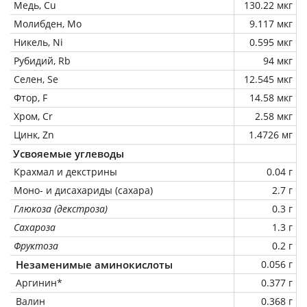
Медь, Cu
130.22 мкг
Молибден, Mo
9.117 мкг
Никель, Ni
0.595 мкг
Рубидий, Rb
94 мкг
Селен, Se
12.545 мкг
Фтор, F
14.58 мкг
Хром, Cr
2.58 мкг
Цинк, Zn
1.4726 мг
Усвояемые углеводы
Крахмал и декстрины
0.04 г
Моно- и дисахариды (сахара)
2.7 г
Глюкоза (декстроза)
0.3 г
Сахароза
1.3 г
Фруктоза
0.2 г
Незаменимые аминокислоты
0.056 г
Аргинин*
0.377 г
Валин
0.368 г