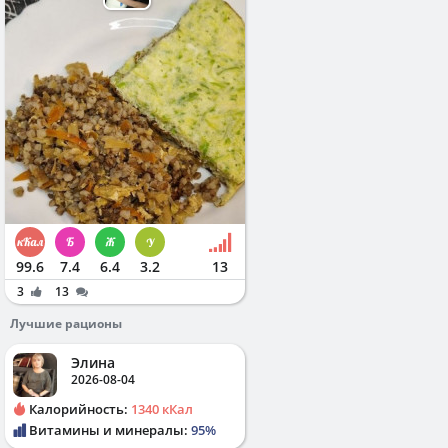
99.6
7.4
6.4
3.2
13
3
13
Лучшие рационы
Элина
2026-08-04
Калорийность:
1340 кКал
Витамины и минералы:
95%