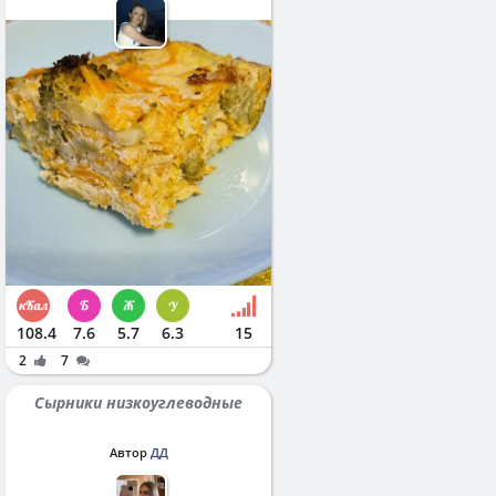
108.4
7.6
5.7
6.3
15
2
7
Сырники низкоуглеводные
Автор
ДД