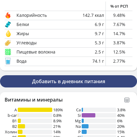
% от РСП
Калорийность
142.7
ккал
9.48
%
Белки
6.9
г
7.67
%
Жиры
9.7
г
14.7
%
Углеводы
5.3
г
3.87
%
Пищевые волокна
2.5
г
12.5
%
Вода
74.1
г
2.77
%
Добавить в дневник питания
Витамины и минералы
A
189%
Ca
3.8%
b-car
0.8%
Si
40%
В1
8.9%
Mg
6%
B2
21%
Na
20%
Холин
14%
P
15%