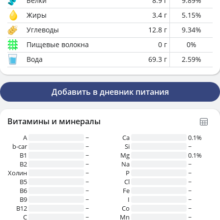
Белки
8.9
г
9.89
%
Жиры
3.4
г
5.15
%
Углеводы
12.8
г
9.34
%
Пищевые волокна
0
г
0
%
Вода
69.3
г
2.59
%
Добавить в дневник питания
Витамины и минералы
A
~
Ca
0.1%
b-car
~
Si
~
В1
~
Mg
0.1%
B2
~
Na
~
Холин
~
P
~
B5
~
Cl
~
B6
~
Fe
~
B9
~
I
~
B12
~
Co
~
C
~
Mn
~