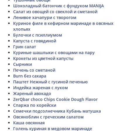
Шоколадный батончик с фундуком MANIJA
Салат из овощей со свеклой и сметаной
Ленивое хачапури с творогом
Куриное филе в кефирном маринаде в овсяных
хлопьях
Булочки с псиллиумом
Капуста с говядиной
Грин салат
Куриные шашлыки с овощами на пару
Крокеты из цветной капусты
Сырники
Печень со сметаной
Burn без сахара
Паштет Нежный с гусиной печенью
Индейка жареная с луком
Жареный авокадо
ZerQbar choco Chips Cookie Dough Flavor
Спаржа по корейски
Семечки подсолнечника Кубань матушка
Овсяноблин с греческим салатом
Каша овсянная
Голень куриная в медовом маринаде