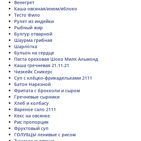
Венегрет
Каша овсяная/изюм/яблоко
Тесто Фило
Рулет из индейки
Рыбный жир
Булгур отварной
Шаурма грибная
Шарлотка
Бульон на сердце
Паста ореховая Шоко Милк Альмонд
Каша гречневая 21.11.21
Чизкейк Сникерс
Суп с клёцко-фрикадельками 2111
Батон Нарезной
Фритата с брокколи и сыром
Гречневые сырники
Хлеб и колбасу
Вареное сало 2111
Кекс на овсянке
Рис пропорция
Фруктовый суп
ГОЛУБЦЫ ленивые с рисом
Тушонные овощи