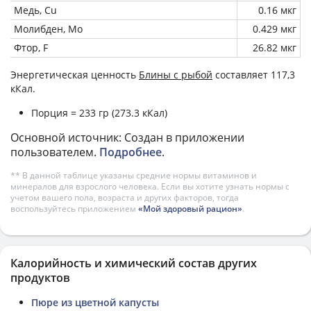
Медь, Cu
0.16 мкг
Молибден, Mo
0.429 мкг
Фтор, F
26.82 мкг
Энергетическая ценность
Блины с рыбой
составляет 117,3
кКал.
Порция = 233 гр (273.3 кКал)
Основной источник: Создан в приложении
пользователем.
Подробнее
.
** В данной таблице указаны средние нормы витаминов и
минералов для взрослого человека. Если вы хотите узнать нормы с
учетом вашего пола, возраста и других факторов, тогда
воспользуйтесь приложением
«Мой здоровый рацион»
.
Калорийность и химический состав других
продуктов
Пюре из цветной капусты