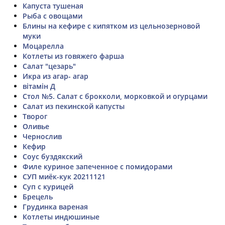
Капуста тушеная
Рыба с овощами
Блины на кефире с кипятком из цельнозерновой
муки
Моцарелла
Котлеты из говяжего фарша
Салат "цезарь"
Икра из агар- агар
вітамін Д
Стол №5. Салат с брокколи, морковкой и огурцами
Салат из пекинской капусты
Творог
Оливье
Чернослив
Кефир
Соус буздякский
Филе куриное запеченное с помидорами
СУП миёк-кук 20211121
Суп с курицей
Брецель
Грудинка вареная
Котлеты индюшиные