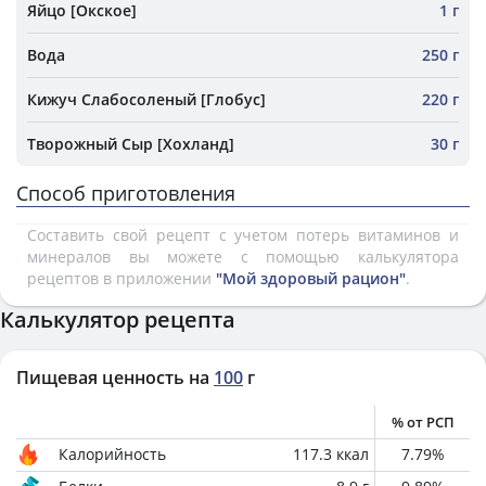
Яйцо [Окское]
1 г
Вода
250 г
Кижуч Слабосоленый [Глобус]
220 г
Творожный Сыр [Хохланд]
30 г
Способ приготовления
Составить свой рецепт с учетом потерь витаминов и
минералов вы можете с помощью калькулятора
рецептов в приложении
"Мой здоровый рацион"
.
Калькулятор рецепта
Пищевая ценность на
100
г
% от РСП
Калорийность
117.3
ккал
7.79
%