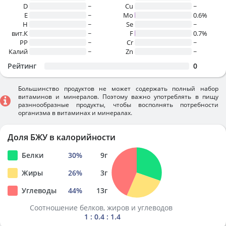
D
~
Cu
~
E
~
Mo
0.6%
H
~
Se
~
вит.К
~
F
0.7%
PP
~
Cr
~
Калий
~
Zn
~
Рейтинг
0
Большинство продуктов не может содержать полный набор
витаминов и минералов. Поэтому важно употреблять в пищу
разннообразные продукты, чтобы восполнять потребности
организма в витаминах и минералах.
Доля БЖУ в калорийности
Белки
30
%
9
г
Жиры
26
%
3
г
Углеводы
44
%
13
г
Соотношение белков, жиров и углеводов
1 : 0.4 : 1.4