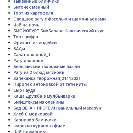
Тыквенные блинчики
Биточек манный
Торт из картофеля
Овощное рагу с фасолью и шампиньонами
Чай на ночь
БИОЙОГУРТ БиоБаланс Классический вкус
Торт цифра
Фрикасе из индейки
БАДы
Салат овощной_1
Рагу овощное
Бельгийские творожные ваыли
Рагу из 2 блюд мясновъ
Запеканка творожная_21112021
Пироги с антоновкой от тети Риты
Сыр Гауда
Каша Дружба в мулбьиварке
Бифштексы из оленины
Бад ВЕГАН ПРОТЕИН ванильный макарун
Хлеб С морковкой
Карнивор блинчики
Фарш из куриного филе
Чай с лимоном