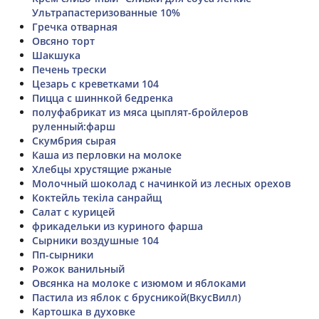
Ультрапастеризованные 10%
Гречка отварная
Овсяно торт
Шакшука
Печень трески
Цезарь с креветками 104
Пицца с шиннкой бедренка
полуфабрикат из мяса цыплят-бройлеров
руленный:фарш
Скумбрия сырая
Каша из перловки на молоке
Хлебцы хрустящие ржаные
Молочный шоколад с начинкой из лесных орехов
Коктейль текіла санрайщ
Салат с курицей
фрикадельки из куриного фарша
Сырники воздушные 104
Пп-сырники
Рожок ванильный
Овсянка на молоке с изюмом и яблоками
Пастила из яблок с брусникой(ВкусВилл)
Картошка в духовке