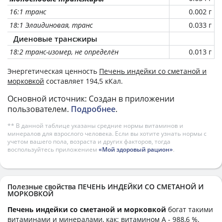
16:1 транс
0.002 г
18:1 Элаидиновая, транс
0.033 г
Диеновые трансжиры
18:2 транс-изомер, не определён
0.013 г
Энергетическая ценность
Печень индейки со сметаной и
морковкой
составляет 194,5 кКал.
Основной источник: Создан в приложении
пользователем.
Подробнее
.
** В данной таблице указаны средние нормы витаминов и
минералов для взрослого человека. Если вы хотите узнать нормы с
учетом вашего пола, возраста и других факторов, тогда
воспользуйтесь приложением
«Мой здоровый рацион»
.
Полезные свойства ПЕЧЕНЬ ИНДЕЙКИ СО СМЕТАНОЙ И
МОРКОВКОЙ
Печень индейки со сметаной и морковкой
богат такими
витаминами и минералами, как: витамином А - 988,6 %,