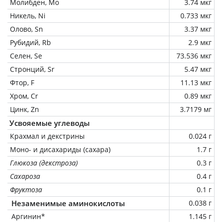
Молибден, Mo
3.74 мкг
Никель, Ni
0.733 мкг
Олово, Sn
3.37 мкг
Рубидий, Rb
2.9 мкг
Селен, Se
73.536 мкг
Стронций, Sr
5.47 мкг
Фтор, F
11.13 мкг
Хром, Cr
0.89 мкг
Цинк, Zn
3.7179 мг
Усвояемые углеводы
Крахмал и декстрины
0.024 г
Моно- и дисахариды (сахара)
1.7 г
Глюкоза (декстроза)
0.3 г
Сахароза
0.4 г
Фруктоза
0.1 г
Незаменимые аминокислоты
0.038 г
Аргинин*
1.145 г