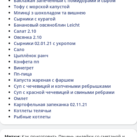
Баклажан запечённый с помидорами и сыром
Тофу с морской капустой
Млинці з шоколадом та вишнею
Сырники с курагой
Банановый овсяноблин Leicht
Салат 2.10
Овсянка 2.10
Сырники 02.01.21 с укропом
Сало
Цыплёнок ранч
Конфета пп
Винегрет
Пп-пица
Капуста жареная с фаршем
Суп с чечевицей и копчеными ребрышками
Суп с красной чечевицей и свиными ребрами
Омлет
Картофельная запеканка 02.11.21
Котлеты телячьи
Рыбные котлеты
Метки:
Как приготовить
Печень индейки со сметаной и