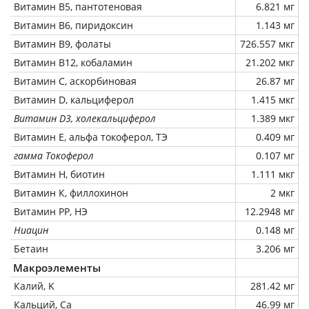
Витамин В5, пантотеновая
6.821 мг
Витамин В6, пиридоксин
1.143 мг
Витамин В9, фолаты
726.557 мкг
Витамин В12, кобаламин
21.202 мкг
Витамин C, аскорбиновая
26.87 мг
Витамин D, кальциферол
1.415 мкг
Витамин D3, холекальциферол
1.389 мкг
Витамин Е, альфа токоферол, ТЭ
0.409 мг
гамма Токоферол
0.107 мг
Витамин Н, биотин
1.111 мкг
Витамин К, филлохинон
2 мкг
Витамин РР, НЭ
12.2948 мг
Ниацин
0.148 мг
Бетаин
3.206 мг
Макроэлементы
Калий, K
281.42 мг
Кальций, Ca
46.99 мг