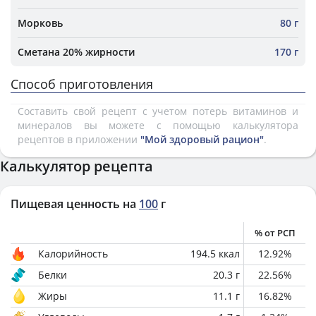
Морковь
80 г
Сметана 20% жирности
170 г
Способ приготовления
Составить свой рецепт с учетом потерь витаминов и
минералов вы можете с помощью калькулятора
рецептов в приложении
"Мой здоровый рацион"
.
Калькулятор рецепта
Пищевая ценность на
100
г
% от РСП
Калорийность
194.5
ккал
12.92
%
Белки
20.3
г
22.56
%
Жиры
11.1
г
16.82
%