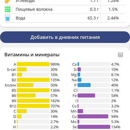
Углеводы
1.7
г
1.24
%
Пищевые волокна
0.3
г
1.5
%
Вода
65.3
г
2.44
%
Добавить в дневник питания
Витамины и минералы
A
989%
Ca
4.7%
b-car
30%
Si
10%
В1
16%
Mg
8.1%
B2
135%
Na
12%
Холин
50%
P
40%
B5
136%
Cl
1.1%
B6
57%
Fe
54%
B9
182%
I
2%
B12
707%
Co
3.2%
C
30%
Mn
17%
D
14%
Cu
94%
E
2.7%
Mo
5.3%
H
2.2%
Se
134%