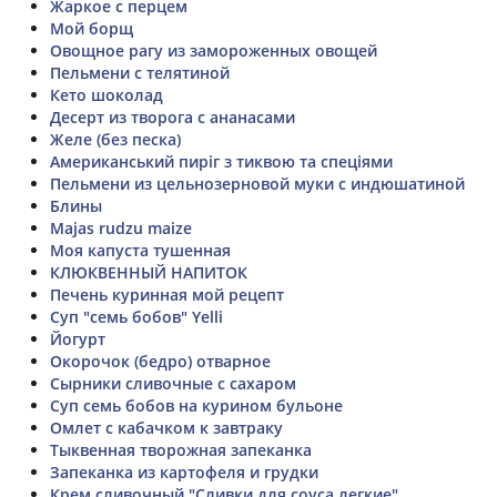
Жаркое с перцем
Мой борщ
Овощное рагу из замороженных овощей
Пельмени с телятиной
Кето шоколад
Десерт из творога с ананасами
Желе (без песка)
Американський пиріг з тиквою та спеціями
Пельмени из цельнозерновой муки с индюшатиной
Блины
Majas rudzu maize
Моя капуста тушенная
КЛЮКВЕННЫЙ НАПИТОК
Печень куринная мой рецепт
Суп "семь бобов" Yelli
Йогурт
Окорочок (бедро) отварное
Сырники сливочные с сахаром
Суп семь бобов на курином бульоне
Омлет с кабачком к завтраку
Тыквенная творожная запеканка
Запеканка из картофеля и грудки
Крем сливочный "Сливки для соуса легкие"