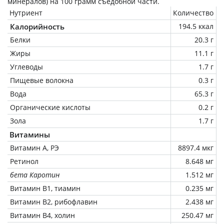
минералов) на
100 грамм
съедобной части.
Нутриент
Количество
Калорийность
194.5 ккал
Белки
20.3 г
Жиры
11.1 г
Углеводы
1.7 г
Пищевые волокна
0.3 г
Вода
65.3 г
Органические кислоты
0.2 г
Зола
1.7 г
Витамины
Витамин А, РЭ
8897.4 мкг
Ретинол
8.648 мг
бета Каротин
1.512 мг
Витамин В1, тиамин
0.235 мг
Витамин В2, рибофлавин
2.438 мг
Витамин В4, холин
250.47 мг