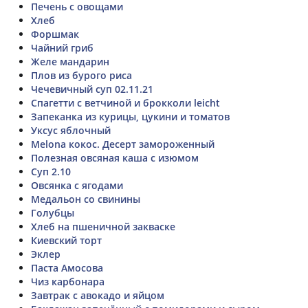
Печень с овощами
Хлеб
Форшмак
Чайний гриб
Желе мандарин
Плов из бурого риса
Чечевичный суп 02.11.21
Спагетти с ветчиной и брокколи leicht
Запеканка из курицы, цукини и томатов
Уксус яблочный
Melona кокос. Десерт замороженный
Полезная овсяная каша с изюмом
Суп 2.10
Овсянка с ягодами
Медальон со свинины
Голубцы
Хлеб на пшеничной закваске
Киевский торт
Эклер
Паста Амосова
Чиз карбонара
Завтрак с авокадо и яйцом