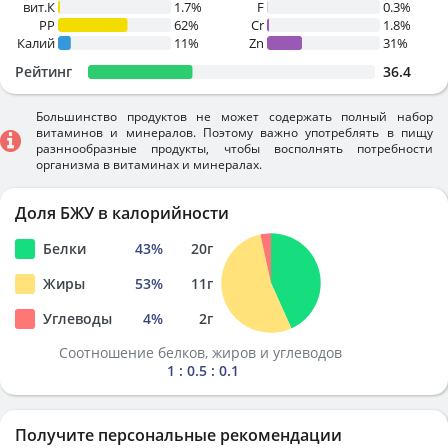
вит.К
1.7%
F
0.3%
PP
62%
Cr
1.8%
Калий
11%
Zn
31%
Рейтинг
36.4
Большинство продуктов не может содержать полный набор
витаминов и минералов. Поэтому важно употреблять в пищу
разннообразные продукты, чтобы восполнять потребности
организма в витаминах и минералах.
Доля БЖУ в калорийности
Белки
43
%
20
г
Жиры
53
%
11
г
Углеводы
4
%
2
г
Соотношение белков, жиров и углеводов
1 : 0.5 : 0.1
Получите персональные рекомендации