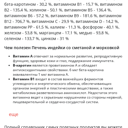
бэта-каротином - 30,2 %, витамином B1 - 15,7 %, витамином
B2 - 135,4 %, холином - 50,1 %, витамином B5 - 136,4 %,
витамином B6 - 57,2 %, витамином B9 - 181,6 %, витамином
B12 - 706,7 %, витамином C - 29,9 %, витамином D - 14,2 %,
витамином PP - 61,5 %, калием - 11,3 %, фосфором - 40,1 %,
железом - 53,8 %, марганцем - 17,1 %, медью - 93,8 %,
селеном - 133,7 %, цинком - 31 %
Чем полезен Печень индейки со сметаной и морковкой
Витамин А
отвечает за нормальное развитие, репродуктивную
функцию, здоровье кожи и глаз, поддержание иммунитета.
В-каротин
является провитамином А и обладает
антиоксидантными свойствами. 6 мкг бета-каротина
эквивалентны 1 мкг витамина А.
Витамин В1
входит в состав важнейших ферментов
углеводного и энергетического обмена, обеспечивающих
организм энергией и пластическими веществами, а также
метаболизма разветвленных аминокислот. Недостаток этого
витамина ведет к серьезным нарушениям со стороны нервной,
пищеварительной и сердечно-сосудистой систем.
еще
Полный справочник самых полезных продуктов вы можете