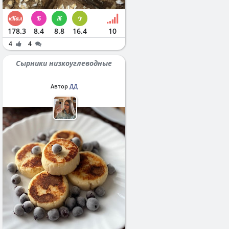
178.3
8.4
8.8
16.4
10
4
4
Сырники низкоуглеводные
Автор
ДД