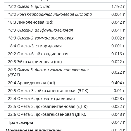
18:2 Омега-6, цис, цис
1.192 г
18:2 Конъюгированная линолевая кислота
0.001 г
18:3 Линоленовая (ud)
0.042 г
18:3 Омега-3, альфа-линоленовая
0.041 г
18:3 Омега-6, гамма-линоленовая
0.002 г
18:4 Омега-3, стиоридовая
0.001 г
20:2 Омега-6, эйкозадиеновая
0.016 г
20:3 Эйкозатриеновая (ud)
0.022 г
20:3 Омега-6, дигомо-гамма-линоленовая
0.022 г
(ДГЛК)
20:4 Арахидоновая (ud)
0.404 г
20:5 Омега-3 , эйкозапентаеновая (ЭПК)
0.01 г
22:4 Омега-6, докозатетраеновая
0.028 г
22:5 Омега-3, докозапентаеновая (ДПК)
0.022 г
22:6 Омега-3, докозагексаеновая (ДГК),
0.048 г
Трансжиры
0.047 г
Моноеновые трансжиры
0.034 г