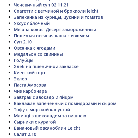
Чечевичный суп 02.11.21
Спагетти с ветчиной и брокколи leicht
Запеканка из курицы, цукини и томатов
Уксус яблочный
Melona кокос. Десерт замороженный
Полезная овсяная каша с изюмом
Суп 2.10
Овсянка с ягодами
Медальон со свинины
Голубцы
Хлеб на пшеничной закваске
Киевский торт
Эклер
Паста Амосова
Чиз карбонара
Завтрак с авокадо и яйцом
Баклажан запечённый с помидорами и сыром
Тофу с морской капустой
Млинці з шоколадом та вишнею
Сырники с курагой
Банановый овсяноблин Leicht
Салат 2.10