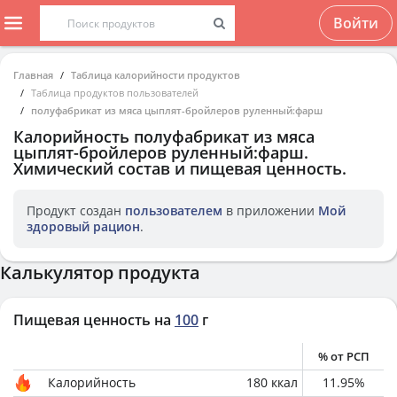
Войти
Главная
Таблица калорийности продуктов
Таблица продуктов пользователей
полуфабрикат из мяса цыплят-бройлеров руленный:фарш
Калорийность
полуфабрикат из мяса
цыплят-бройлеров руленный:фарш
.
Химический состав и пищевая ценность.
Продукт создан
пользователем
в приложении
Мой
здоровый рацион
.
Калькулятор продукта
Пищевая ценность на
100
г
% от РСП
Калорийность
180
ккал
11.95
%