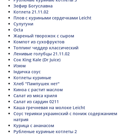
Зефир Богуславна
Котлета 21.11.02
Плов с куриными сердечками Leicht
Сулугуни
Octa
Жареный творожок с сыром
Компот из сухофруктов
Топпинг чеддер классический
Ленивые голубцы 21.11.02
Сок King Kale (Dr Juice)
Изюм
Індичка соус
Котлеты куриные
Хлеб "Пампушек нет"
Киноа с растит маслом
Салат из мяса криля
Салат из сардин 0211
Каша гречневая на молоке Leicht
Соус терияки украинский с пониж содержанием
натрия
Курица с ананасом
Рубленые куриные котлеты 2