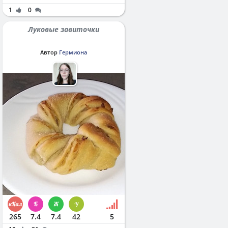
1
0
Луковые завиточки
Автор
Гермиона
265
7.4
7.4
42
5