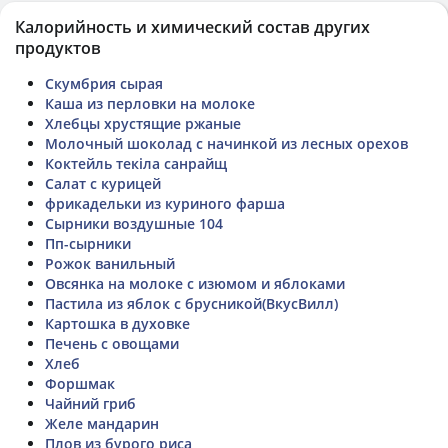
Калорийность и химический состав других
продуктов
Скумбрия сырая
Каша из перловки на молоке
Хлебцы хрустящие ржаные
Молочный шоколад с начинкой из лесных орехов
Коктейль текіла санрайщ
Салат с курицей
фрикадельки из куриного фарша
Сырники воздушные 104
Пп-сырники
Рожок ванильный
Овсянка на молоке с изюмом и яблоками
Пастила из яблок с брусникой(ВкусВилл)
Картошка в духовке
Печень с овощами
Хлеб
Форшмак
Чайний гриб
Желе мандарин
Плов из бурого риса