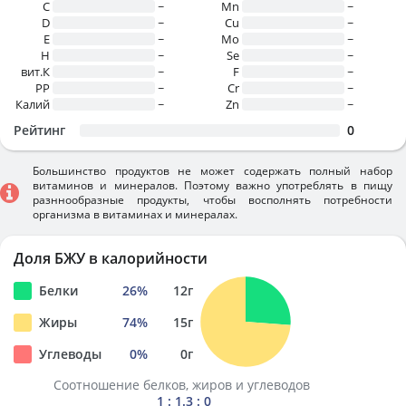
C
~
Mn
~
D
~
Cu
~
E
~
Mo
~
H
~
Se
~
вит.К
~
F
~
PP
~
Cr
~
Калий
~
Zn
~
Рейтинг
0
Большинство продуктов не может содержать полный набор
витаминов и минералов. Поэтому важно употреблять в пищу
разннообразные продукты, чтобы восполнять потребности
организма в витаминах и минералах.
Доля БЖУ в калорийности
Белки
26
%
12
г
Жиры
74
%
15
г
Углеводы
0
%
0
г
Соотношение белков, жиров и углеводов
1 : 1.3 : 0