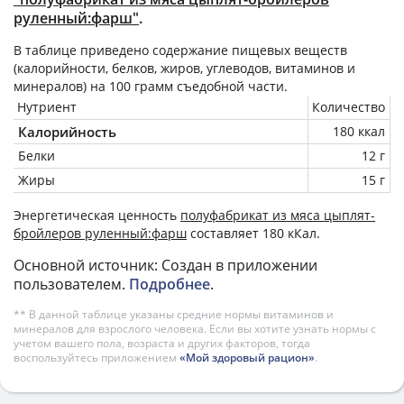
руленный:фарш"
.
В таблице приведено содержание пищевых веществ
(калорийности, белков, жиров, углеводов, витаминов и
минералов) на
100 грамм
съедобной части.
Нутриент
Количество
Калорийность
180 ккал
Белки
12 г
Жиры
15 г
Энергетическая ценность
полуфабрикат из мяса цыплят-
бройлеров руленный:фарш
составляет 180 кКал.
Основной источник: Создан в приложении
пользователем.
Подробнее
.
** В данной таблице указаны средние нормы витаминов и
минералов для взрослого человека. Если вы хотите узнать нормы с
учетом вашего пола, возраста и других факторов, тогда
воспользуйтесь приложением
«Мой здоровый рацион»
.