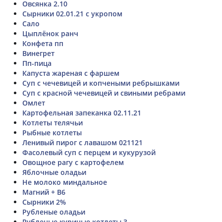
Овсянка 2.10
Сырники 02.01.21 с укропом
Сало
Цыплёнок ранч
Конфета пп
Винегрет
Пп-пица
Капуста жареная с фаршем
Суп с чечевицей и копчеными ребрышками
Суп с красной чечевицей и свиными ребрами
Омлет
Картофельная запеканка 02.11.21
Котлеты телячьи
Рыбные котлеты
Ленивый пирог с лавашом 021121
Фасолевый суп с перцем и кукурузой
Овощное рагу с картофелем
Яблочные оладьи
Не молоко миндальное
Магний + В6
Сырники 2%
Рубленые оладьи
Рубленые куриные котлеты 3