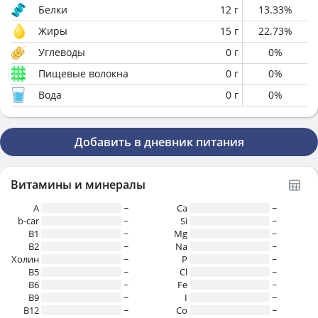
Белки
12
г
13.33
%
Жиры
15
г
22.73
%
Углеводы
0
г
0
%
Пищевые волокна
0
г
0
%
Вода
0
г
0
%
Добавить в дневник питания
Витамины и минералы
A
~
Ca
~
b-car
~
Si
~
В1
~
Mg
~
B2
~
Na
~
Холин
~
P
~
B5
~
Cl
~
B6
~
Fe
~
B9
~
I
~
B12
~
Co
~