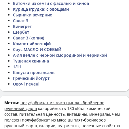
Биточки из семги с фасолью и киноа
Курица (грудка) с овощами
Сырники вечерние
Салат 3
Винегрет
Щербет
Салат 3 (копия)
Компот яблочнфй
Соус МАСЛО И СОЕВЫЙ
А-ля велле с черной смородиной и черникой
Тушеная свинина
1/11
Капуста провансаль
Греческий йогурт
Овочі печені
Метки:
полуфабрикат из мяса цыплят-бройлеров
руленный:фарш
калорийность 180 кКал, химический
состав, питательная ценность, витамины, минералы, чем
полезен полуфабрикат из мяса цыплят-бройлеров
руленный:фарш, калории, нутриенты, полезные свойства