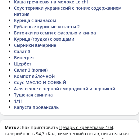
Каша гречневая на молоке Leicht
Соус терияки украинский с пониж содержанием
натрия
Курица с ананасом
Рубленые куриные котлеты 2
Биточки из семги с фасолью и киноа
Курица (грудка) с овощами
Сырники вечерние
Салат 3
Винегрет
Щербет
Салат 3 (копия)
Компот яблочнфй
Соус МАСЛО И СОЕВЫЙ
А-ля велле с черной смородиной и черникой
Тушеная свинина
1/11
Капуста провансаль
Метки:
Как приготовить
Цезарь с креветками 104
,
калорийность 94,7 кКал, химический состав, питательная