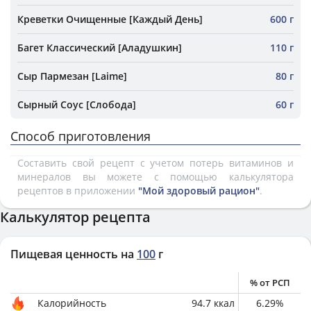
Креветки Очищенные [Каждый День]
600 г
Багет Классический [Аладушкин]
110 г
Сыр Пармезан [Laime]
80 г
Сырный Соус [Слобода]
60 г
Способ приготовления
Составить свой рецепт с учетом потерь витаминов и
минералов вы можете с помощью калькулятора
рецептов в приложении
"Мой здоровый рацион"
.
Калькулятор рецепта
Пищевая ценность на
100
г
% от РСП
Калорийность
94.7
ккал
6.29
%