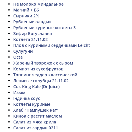
Не молоко миндальное
Магний + В6
Сырники 2%
Рубленые оладьи
Рубленые куриные котлеты 3
Зефир Богуславна
Котлета 21.11.02
Плов с куриными сердечками Leicht
Сулугуни
Octa
Жареный творожок с сыром
Компот из сухофруктов
Топпинг чеддер классический
Ленивые голубцы 21.11.02
Сок King Kale (Dr Juice)
Изюм
Індичка соус
Котлеты куриные
Хлеб "Пампушек нет"
Киноа с растит маслом
Салат из мяса криля
Салат из сардин 0211