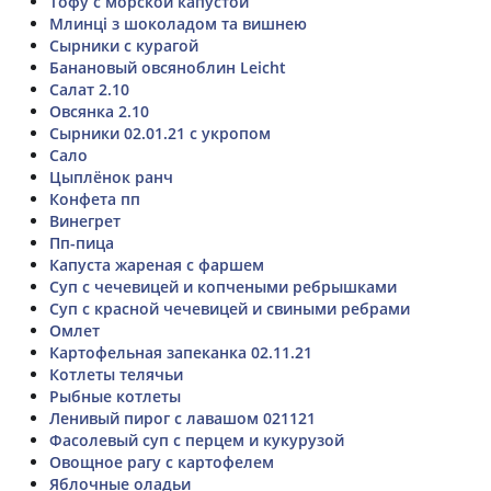
Тофу с морской капустой
Млинці з шоколадом та вишнею
Сырники с курагой
Банановый овсяноблин Leicht
Салат 2.10
Овсянка 2.10
Сырники 02.01.21 с укропом
Сало
Цыплёнок ранч
Конфета пп
Винегрет
Пп-пица
Капуста жареная с фаршем
Суп с чечевицей и копчеными ребрышками
Суп с красной чечевицей и свиными ребрами
Омлет
Картофельная запеканка 02.11.21
Котлеты телячьи
Рыбные котлеты
Ленивый пирог с лавашом 021121
Фасолевый суп с перцем и кукурузой
Овощное рагу с картофелем
Яблочные оладьи