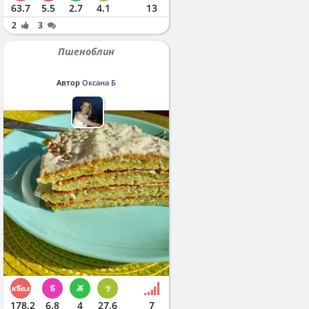
63.7
5.5
2.7
4.1
13
2
3
Пшеноблин
Автор
Оксана Б
178.2
6.8
4
27.6
7