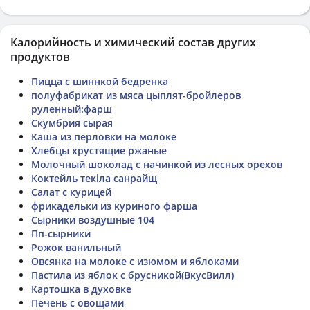
Калорийность и химический состав других
продуктов
Пицца с шиннкой бедренка
полуфабрикат из мяса цыплят-бройлеров
руленный:фарш
Скумбрия сырая
Каша из перловки на молоке
Хлебцы хрустящие ржаные
Молочный шоколад с начинкой из лесных орехов
Коктейль текіла санрайщ
Салат с курицей
фрикадельки из куриного фарша
Сырники воздушные 104
Пп-сырники
Рожок ванильный
Овсянка на молоке с изюмом и яблоками
Пастила из яблок с брусникой(ВкусВилл)
Картошка в духовке
Печень с овощами