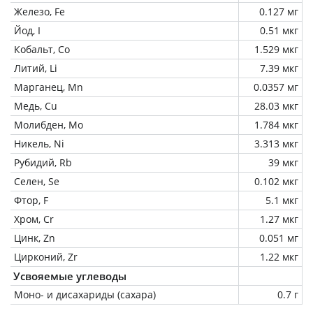
Железо, Fe
0.127 мг
Йод, I
0.51 мкг
Кобальт, Co
1.529 мкг
Литий, Li
7.39 мкг
Марганец, Mn
0.0357 мг
Медь, Cu
28.03 мкг
Молибден, Mo
1.784 мкг
Никель, Ni
3.313 мкг
Рубидий, Rb
39 мкг
Селен, Se
0.102 мкг
Фтор, F
5.1 мкг
Хром, Cr
1.27 мкг
Цинк, Zn
0.051 мг
Цирконий, Zr
1.22 мкг
Усвояемые углеводы
Моно- и дисахариды (сахара)
0.7 г