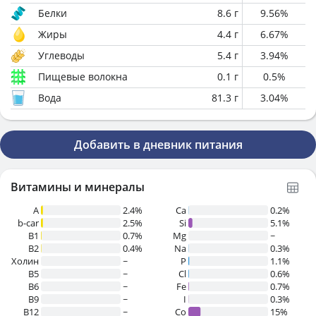
Белки
8.6
г
9.56
%
Жиры
4.4
г
6.67
%
Углеводы
5.4
г
3.94
%
Пищевые волокна
0.1
г
0.5
%
Вода
81.3
г
3.04
%
Добавить в дневник питания
Витамины и минералы
A
2.4%
Ca
0.2%
b-car
2.5%
Si
5.1%
В1
0.7%
Mg
~
B2
0.4%
Na
0.3%
Холин
~
P
1.1%
B5
~
Cl
0.6%
B6
~
Fe
0.7%
B9
~
I
0.3%
B12
~
Co
15%