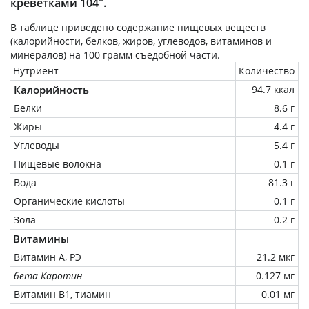
креветками 104"
.
В таблице приведено содержание пищевых веществ
(калорийности, белков, жиров, углеводов, витаминов и
минералов) на
100 грамм
съедобной части.
Нутриент
Количество
Калорийность
94.7 ккал
Белки
8.6 г
Жиры
4.4 г
Углеводы
5.4 г
Пищевые волокна
0.1 г
Вода
81.3 г
Органические кислоты
0.1 г
Зола
0.2 г
Витамины
Витамин А, РЭ
21.2 мкг
бета Каротин
0.127 мг
Витамин В1, тиамин
0.01 мг