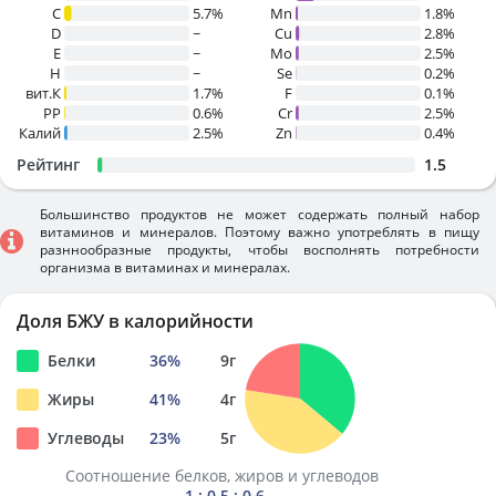
C
5.7%
Mn
1.8%
D
~
Cu
2.8%
E
~
Mo
2.5%
H
~
Se
0.2%
вит.К
1.7%
F
0.1%
PP
0.6%
Cr
2.5%
Калий
2.5%
Zn
0.4%
Рейтинг
1.5
Большинство продуктов не может содержать полный набор
витаминов и минералов. Поэтому важно употреблять в пищу
разннообразные продукты, чтобы восполнять потребности
организма в витаминах и минералах.
Доля БЖУ в калорийности
Белки
36
%
9
г
Жиры
41
%
4
г
Углеводы
23
%
5
г
Соотношение белков, жиров и углеводов
1 : 0.5 : 0.6