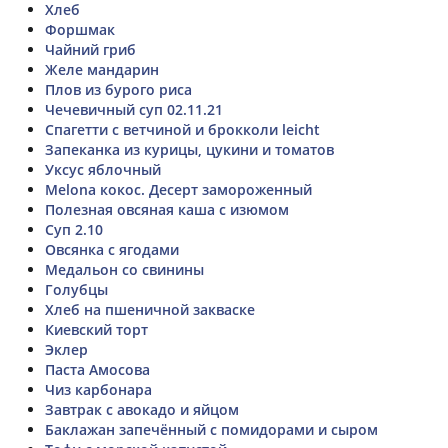
Хлеб
Форшмак
Чайний гриб
Желе мандарин
Плов из бурого риса
Чечевичный суп 02.11.21
Спагетти с ветчиной и брокколи leicht
Запеканка из курицы, цукини и томатов
Уксус яблочный
Melona кокос. Десерт замороженный
Полезная овсяная каша с изюмом
Суп 2.10
Овсянка с ягодами
Медальон со свинины
Голубцы
Хлеб на пшеничной закваске
Киевский торт
Эклер
Паста Амосова
Чиз карбонара
Завтрак с авокадо и яйцом
Баклажан запечённый с помидорами и сыром