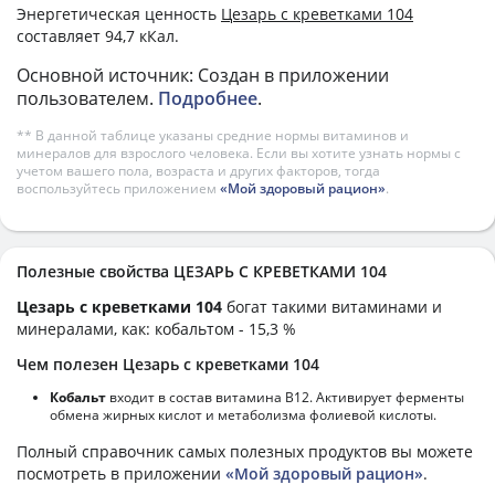
Энергетическая ценность
Цезарь с креветками 104
составляет 94,7 кКал.
Основной источник: Создан в приложении
пользователем.
Подробнее
.
** В данной таблице указаны средние нормы витаминов и
минералов для взрослого человека. Если вы хотите узнать нормы с
учетом вашего пола, возраста и других факторов, тогда
воспользуйтесь приложением
«Мой здоровый рацион»
.
Полезные свойства ЦЕЗАРЬ С КРЕВЕТКАМИ 104
Цезарь с креветками 104
богат такими витаминами и
минералами, как: кобальтом - 15,3 %
Чем полезен Цезарь с креветками 104
Кобальт
входит в состав витамина В12. Активирует ферменты
обмена жирных кислот и метаболизма фолиевой кислоты.
Полный справочник самых полезных продуктов вы можете
посмотреть в приложении
«Мой здоровый рацион»
.